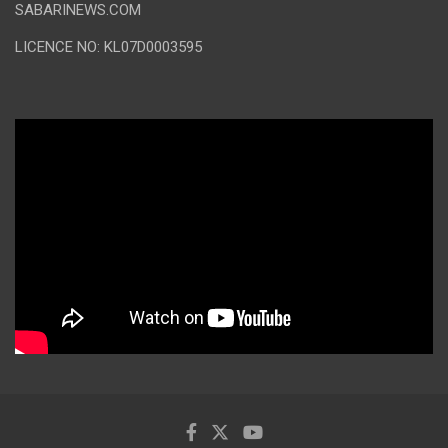
SABARINEWS.COM
LICENCE NO: KL07D0003595