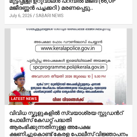
മുട്ടപ്പള്ളി ഉറുവാലൻ പറമ്പിൽ മജീദ് (66,OP
മജീദണ്ണൻ പച്ചക്കറി ) മരണപ്പെട്ടു..
July 6, 2026
SABARI NEWS
LATEST NEWS
വിവിധ സ്കൂളുകളില്‍ സ്വയാശ്രയ സ്റ്റുഡന്‍റ്
പോലീസ് കേഡറ്റ് പദ്ധതി
ആരംഭിക്കുന്നതിനുള്ള അപേക്ഷ
ക്ഷണിച്ചുകൊണ്ട് കേരള പോലീസ് വിജ്ഞാപനം