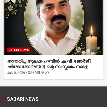
LATEST NEWS
അന്തരിച്ച ആ​ല​ക്ക​പ്പ​റമ്പിൽ​ എ.​വി. ജോ​ർ​ജ് (
ഷിജോ ജോർജ് ,50) ന്റെ സംസ്കാരം നാളെ
July 5, 2026
SABARI NEWS
SABARI NEWS