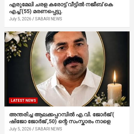
എരുമേലി ചരള കരോട്ട് വീട്ടിൽ നജീബ് കെ
എച്ച് (55) മരണപ്പെട്ടു.
July 5, 2026
SABARI NEWS
LATEST NEWS
അന്തരിച്ച ആ​ല​ക്ക​പ്പ​റമ്പിൽ​ എ.​വി. ജോ​ർ​ജ് (
ഷിജോ ജോർജ് ,50) ന്റെ സംസ്കാരം നാളെ
July 5, 2026
SABARI NEWS