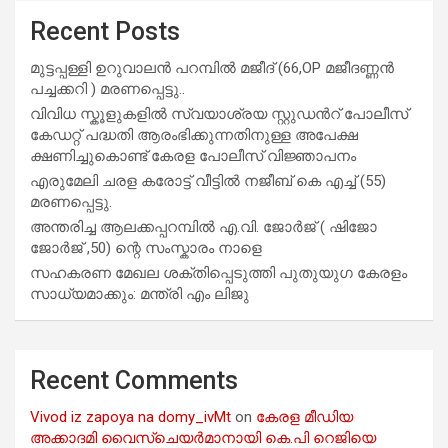
Recent Posts
മുട്ടപ്പള്ളി ഉറുവാലൻ പറമ്പിൽ മജീദ് (66,OP മജീദണ്ണൻ
പച്ചക്കറി ) മരണപ്പെട്ടു..
വിവിധ സ്കൂളുകളില്‍ സ്വയാശ്രയ സ്റ്റുഡന്‍റ് പോലീസ്
കേഡറ്റ് പദ്ധതി ആരംഭിക്കുന്നതിനുള്ള അപേക്ഷ
ക്ഷണിച്ചുകൊണ്ട് കേരള പോലീസ് വിജ്ഞാപനം
എരുമേലി ചരള കരോട്ട് വീട്ടിൽ നജീബ് കെ എച്ച് (55)
മരണപ്പെട്ടു.
അന്തരിച്ച ആ​ല​ക്ക​പ്പ​റമ്പിൽ​ എ.​വി. ജോ​ർ​ജ് ( ഷിജോ
ജോർജ് ,50) ന്റെ സംസ്കാരം നാളെ
സഹകരണ മേഖല ശക്തിപ്പെടുത്തി പുതുയുഗ കേരളം
സാധ്യമാക്കും: മന്ത്രി എം ലിജു
Recent Comments
Vivod iz zapoya na domy_ivMt
on
കേരള മീഡിയ
അക്കാദമി വൈസ്ചെയർമാനായി കെ.പി റെജിയെ