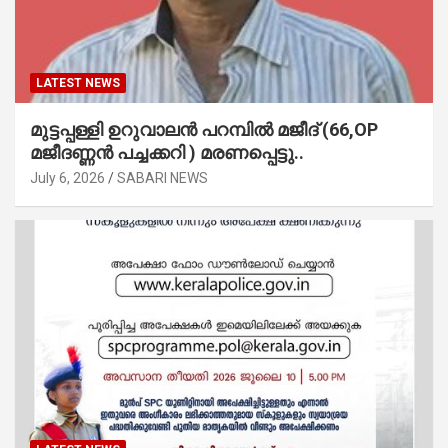
LATEST NEWS
മുട്ടപ്പള്ളി ഉറുവാലൻ പറമ്പിൽ മജീദ് (66,OP
മജീദണ്ണൻ പച്ചക്കറി ) മരണപ്പെട്ടു..
July 6, 2026
SABARI NEWS