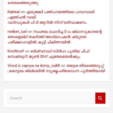
തെരഞ്ഞെടുത്തു
Kalebal
on
എരുമേലി പഞ്ചായത്തിലെ പമ്പാവാലി
,ഏഞ്ചൽ വാലി
വാർഡുകൾ പി ടി ആറിൽ നിന്ന് ഒഴിവാക്കണം
melbet_iuel
on
സംശയം ചോദിച്ച 5-ാം ക്ലാസുകാരന്റെ
തോളെല്ല് തകർത്ത് അധ്യാപകൻ; ക്രൂരത
പരീക്ഷാഹാളിൽ; കുട്ടി ചികിത്സയിൽ
KrisWoolf
on
ബിശ്വനാഥ് സിൻഹ പുതിയ ചീഫ്
സെക്രട്ടറി: ജൂൺ 30ന് ചുമതലയേൽക്കും
Vivod iz zapoya na domy_ouMt
on
തദ്ദേശ തിരഞ്ഞെടുപ്പ്
;.കോട്ടയം ജില്ലയിൽ സൂക്ഷ്മപരിശോധന പൂർത്തിയായി
S
e
a
r