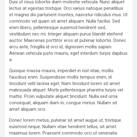
Duis ut risus lobortis diam molestie vehicula. Nunc aliquet
lectus at egestas tristique. Orci varius natoque penatibus
et magnis dis parturient montes, nascetur ridiculus mus. Ut
commodo vel quam sit amet aliquam. Nulla facilisi. Sed
enim libero, pellentesque euismod hendrerit sed,
vestibulum nec mi. Integer aliquam purus blandit eleifend
auctor. Maecenas porttitor eros at pulvinar lobortis. Donec
arcu ante, fringilla id orci id, dignissim mollis sapien.
Aenean vehicula justo mauris, eget interdum turpis dapibus
a.
Quisque massa mauris, imperdiet in nisl vitae, mollis
faucibus enim. Suspendisse mollis tempus enim, id
tincidunt velit lacinia eget. Nam tincidunt lorem sit amet
malesuada aliquet. Morbi pellentesque pharetra turpis vel
mattis. Proin vulputate aliquet tincidunt. Nulla sed urna
consequat, aliquam diam in, congue metus. Nullam sit
amet aliquam orci.
Donec lorem metus, pulvinar sit amet augue ut, tristique
euismod neque. Nullam vitae hendrerit tellus, sit amet
maximus lorem. Praesent commodo orci ut venenatis