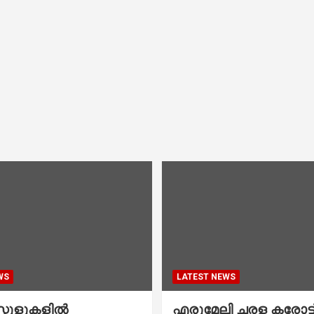
WS
LATEST NEWS
കൂളുകളില്‍
എരുമേലി ചരള കരോട്ട് 