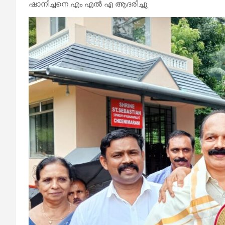
ഷാനിച്ചനെ എം എൽ എ ആദരിച്ചു