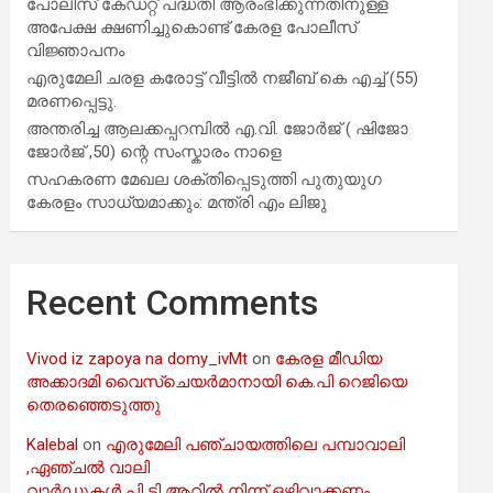
പോലീസ് കേഡറ്റ് പദ്ധതി ആരംഭിക്കുന്നതിനുള്ള
അപേക്ഷ ക്ഷണിച്ചുകൊണ്ട് കേരള പോലീസ്
വിജ്ഞാപനം
എരുമേലി ചരള കരോട്ട് വീട്ടിൽ നജീബ് കെ എച്ച് (55)
മരണപ്പെട്ടു.
അന്തരിച്ച ആ​ല​ക്ക​പ്പ​റമ്പിൽ​ എ.​വി. ജോ​ർ​ജ് ( ഷിജോ
ജോർജ് ,50) ന്റെ സംസ്കാരം നാളെ
സഹകരണ മേഖല ശക്തിപ്പെടുത്തി പുതുയുഗ
കേരളം സാധ്യമാക്കും: മന്ത്രി എം ലിജു
Recent Comments
Vivod iz zapoya na domy_ivMt
on
കേരള മീഡിയ
അക്കാദമി വൈസ്ചെയർമാനായി കെ.പി റെജിയെ
തെരഞ്ഞെടുത്തു
Kalebal
on
എരുമേലി പഞ്ചായത്തിലെ പമ്പാവാലി
,ഏഞ്ചൽ വാലി
വാർഡുകൾ പി ടി ആറിൽ നിന്ന് ഒഴിവാക്കണം