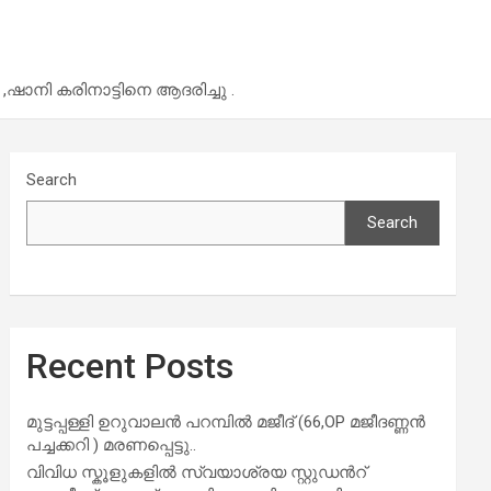
നി കരിനാട്ടിനെ ആദരിച്ചു .
Search
Search
Recent Posts
മുട്ടപ്പള്ളി ഉറുവാലൻ പറമ്പിൽ മജീദ് (66,OP മജീദണ്ണൻ
പച്ചക്കറി ) മരണപ്പെട്ടു..
വിവിധ സ്കൂളുകളില്‍ സ്വയാശ്രയ സ്റ്റുഡന്‍റ്