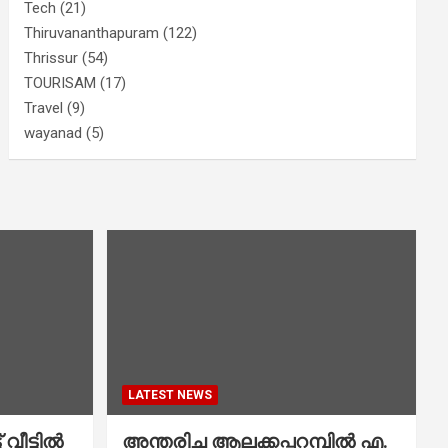
Tech
(21)
Thiruvananthapuram
(122)
Thrissur
(54)
TOURISAM
(17)
Travel
(9)
wayanad
(5)
LATEST NEWS
വീട്ടിൽ
അന്തരിച്ച ആ​ല​ക്ക​പ്പ​റമ്പിൽ​ എ.​