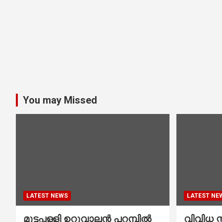
You may Missed
LATEST NEWS
LATEST NE
മുട്ടപ്പള്ളി ഉറുവാലൻ പറമ്പിൽ
വിവിധ സ്