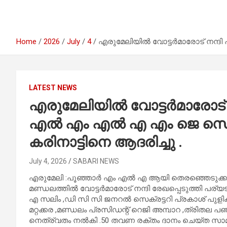
Home
2026
July
4
എരുമേലിയിൽ വോട്ടർമാരോട് നന്ദി
LATEST NEWS
എരുമേലിയിൽ വോട്ടർമാരോട് 
എൽ എം എൽ എ എം ജെ സെബാ
കരിനാട്ടിനെ ആദരിച്ചു .
July 4, 2026
SABARI NEWS
എരുമേലി :പൂഞ്ഞാർ എം എൽ എ ആയി തെരഞ്ഞെടുക്കപ്
മണ്ഡലത്തിൽ വോട്ടർമാരോട് നന്ദി രേഖപ്പെടുത്തി പര്
എ സലിം ,ഡി സി സി ജനറൽ സെക്രട്ടറി പ്രകാശ് പുളിക്
മറ്റക്കര ,മണ്ഡലം പ്രസിഡന്റ് റെജി അമ്പാറ ,ത്രിതല 
നെത്ര്വതം നൽകി .50 തവണ രക്തം ദാനം ചെയ്ത സാമൂഹ