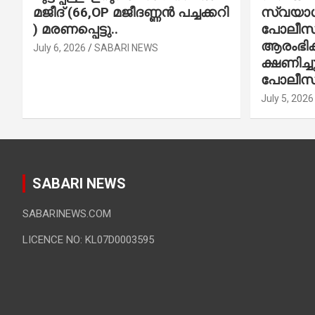
മജീദ് (66,OP മജീദണ്ണൻ പച്ചക്കറി
സ്വയാശ്
) മരണപ്പെട്ടു..
പോലീസ് 
ആരംഭിക്
July 6, 2026
SABARI NEWS
ക്ഷണിച്
പോലീസ്
July 5, 2026
SABARI NEWS
SABARINEWS.COM
LICENCE NO: KL07D0003595