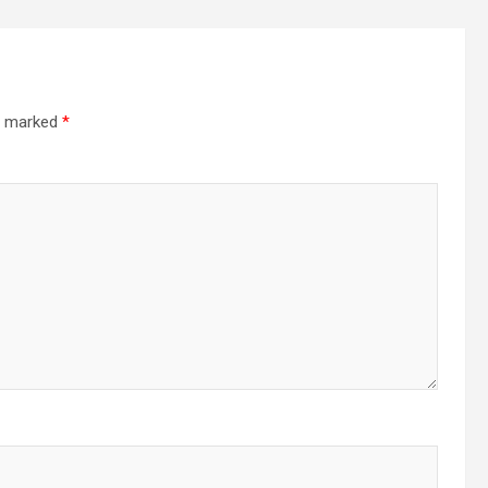
re marked
*