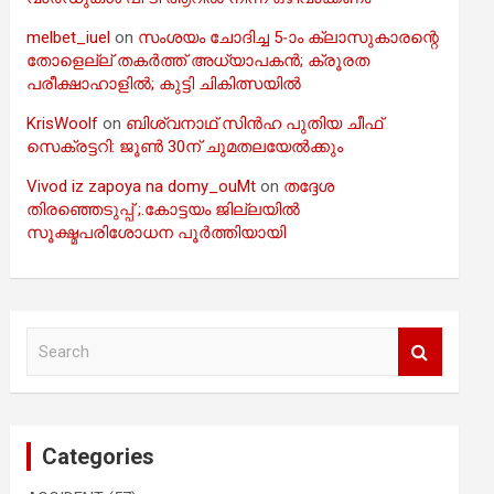
melbet_iuel
on
സംശയം ചോദിച്ച 5-ാം ക്ലാസുകാരന്റെ
തോളെല്ല് തകർത്ത് അധ്യാപകൻ; ക്രൂരത
പരീക്ഷാഹാളിൽ; കുട്ടി ചികിത്സയിൽ
KrisWoolf
on
ബിശ്വനാഥ് സിൻഹ പുതിയ ചീഫ്
സെക്രട്ടറി: ജൂൺ 30ന് ചുമതലയേൽക്കും
Vivod iz zapoya na domy_ouMt
on
തദ്ദേശ
തിരഞ്ഞെടുപ്പ് ;.കോട്ടയം ജില്ലയിൽ
സൂക്ഷ്മപരിശോധന പൂർത്തിയായി
S
e
a
r
c
Categories
h