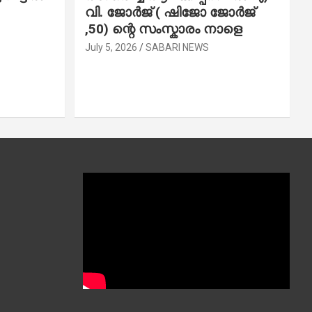
വി. ജോ​ർ​ജ് ( ഷിജോ ജോർജ്
,50) ന്റെ സംസ്കാരം നാളെ
July 5, 2026
SABARI NEWS