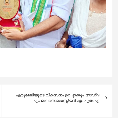
എരുമേലിയുടെ വികസനം ഉറപ്പാക്കും :അഡ്വ
എം ജെ സെബാസ്റ്റ്യൻ എം എൽ എ