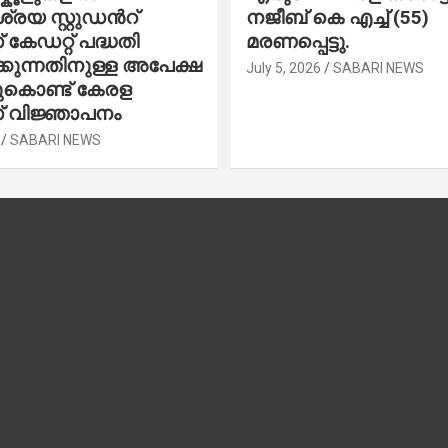
രയ സ്റ്റുഡന്‍റ്
നജീബ് കെ എച്ച് (55)
കേഡറ്റ് പദ്ധതി
മരണപ്പെട്ടു.
കുന്നതിനുള്ള അപേക്ഷ
July 5, 2026
SABARI NEWS
ചുകൊണ്ട് കേരള
 വിജ്ഞാപനം
SABARI NEWS