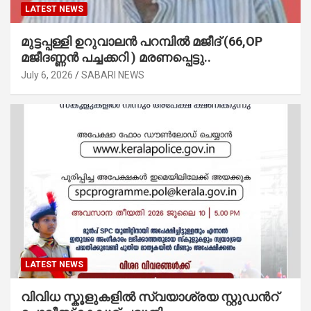
LATEST NEWS
മുട്ടപ്പള്ളി ഉറുവാലൻ പറമ്പിൽ മജീദ് (66,OP
മജീദണ്ണൻ പച്ചക്കറി ) മരണപ്പെട്ടു..
July 6, 2026
SABARI NEWS
LATEST NEWS
വിവിധ സ്കൂളുകളില്‍ സ്വയാശ്രയ സ്റ്റുഡന്‍റ്