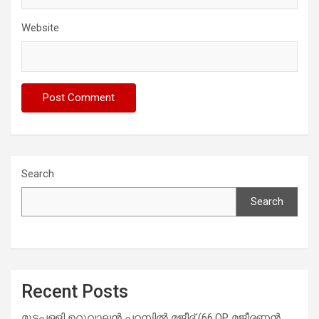
Website
Search
Search
Recent Posts
മുട്ടപ്പള്ളി ഉറുവാലൻ പറമ്പിൽ മജീദ് (66,OP മജീദണ്ണൻ