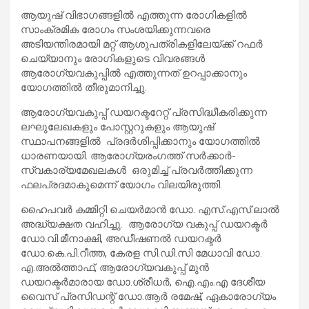
ആയുഷ് വിഭാഗങ്ങളിൽ എത്തുന്ന രോഗികളിൽ
സാംക്രമിക രോഗം സംശയിക്കുന്നവരെ
അടിയന്തിരമായി മറ്റ് ആശുപത്രികളിലേയ്ക്ക് റഫർ
ചെയ്യാനും രോഗികളുടെ വിവരങ്ങൾ
ആരോഗ്യവകുപ്പിൽ എത്തുന്നത് ഉറപ്പാക്കാനും
യോഗത്തിൽ തീരുമാനിച്ചു.
ആരോഗ്യവകുപ്പ് ഡയറക്ടറേറ്റ് പ്രസിദ്ധീകരിക്കുന്ന
ലഘുലേഖകളും പോസ്റ്ററുകളും ആയുഷ്
സ്ഥാപനങ്ങളിൽ പ്രദർശിപ്പിക്കാനും യോഗത്തിൽ
ധാരണയായി. ആരോഗ്യരംഗത്ത് സർക്കാർ-
സ്വകാര്യമേഖലകൾ ഒരുമിച്ച് പ്രവർത്തിക്കുന്ന
ഫലപ്രദമാകുമെന്ന് യോഗം വിലയിരുത്തി.
ഹൈപവർ കമ്മിറ്റി ചെയർമാൻ ഡോ. എസ്.എസ്.ലാൽ
അദ്ധ്യക്ഷത വഹിച്ചു. ആരോഗ്യ വകുപ്പ് ഡയറക്ടർ
ഡോ.വി.മീനാക്ഷി, അഡീഷണൽ ഡയറക്ടർ
ഡോ.കെ.പി.റീത്ത, കേരള സി.ഡി.സി മേധാവി ഡോ.
എ.അൽത്താഫ്, ആരോഗ്യവകുപ്പ് മുൻ
ഡയറക്ടർമാരായ ഡോ.ശ്രീധർ, ഐ.എം.എ ദേശീയ
വൈസ് പ്രസിഡന്റ് ഡോ.ആർ രമേഷ്, ഏകാരോഗ്യം