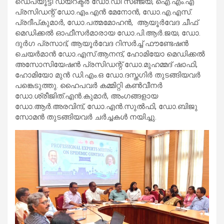
ഡെപ്യൂട്ടി ഡയറക്ടർ ഡോ.ഡി സഞ്ജയ്, ഐ.എം.എ
പ്രസിഡന്റ് ഡോ.എം.എൻ മേനോൻ, ഡോ.എ.എസ്.
പ്രദീപ്കുമാർ, ഡോ.പത്മമോഹൻ, ആയൂർവേദ ചീഫ്
മെഡിക്കൽ ഓഫീസർമാരായ ഡോ.പി.ആർ.ജയ, ഡോ.
ദുർഗ പ്രസാദ്, ആയൂർവേദ റിസർച്ച് ഫൗണ്ടേഷൻ
ചെയർമാൻ ഡോ.എസ്.ആനന്ദ്, ഹോമിയോ മെഡിക്കൽ
അസോസിയേഷൻ പ്രസിഡന്റ് ഡോ.മുഹമ്മദ് ഷാഫി,
ഹോമിയോ മുൻ ഡി.എം.ഒ ഡോ.ദസ്തഗിർ തുടങ്ങിയവർ
പങ്കെടുത്തു. ഹൈപവർ കമ്മിറ്റി കൺവീനർ
ഡോ.ശ്രീജിത്.എൻ.കുമാർ, അംഗങ്ങളായ
ഡോ.ആർ.അരവിന്ദ്, ഡോ.എൻ.സുൽഫി, ഡോ.ബിജു
സോമൻ തുടങ്ങിയവർ ചർച്ചകൾ നയിച്ചു.