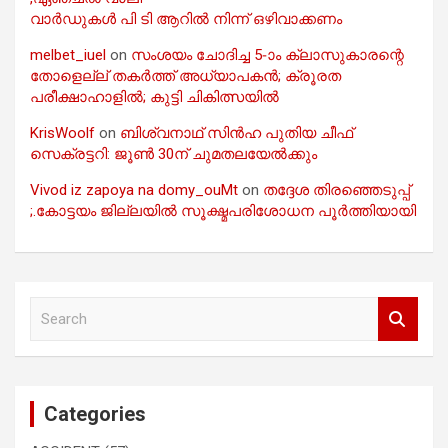
വാർഡുകൾ പി ടി ആറിൽ നിന്ന് ഒഴിവാക്കണം
melbet_iuel
on
സംശയം ചോദിച്ച 5-ാം ക്ലാസുകാരന്റെ
തോളെല്ല് തകർത്ത് അധ്യാപകൻ; ക്രൂരത
പരീക്ഷാഹാളിൽ; കുട്ടി ചികിത്സയിൽ
KrisWoolf
on
ബിശ്വനാഥ് സിൻഹ പുതിയ ചീഫ്
സെക്രട്ടറി: ജൂൺ 30ന് ചുമതലയേൽക്കും
Vivod iz zapoya na domy_ouMt
on
തദ്ദേശ തിരഞ്ഞെടുപ്പ്
;.കോട്ടയം ജില്ലയിൽ സൂക്ഷ്മപരിശോധന പൂർത്തിയായി
S
e
a
r
c
Categories
h