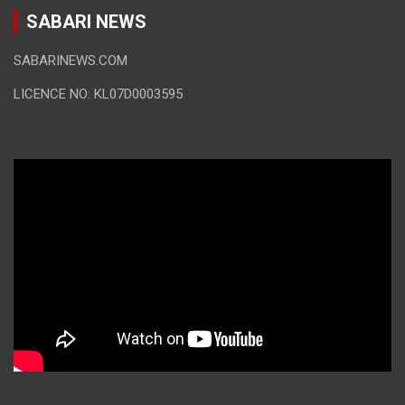
SABARI NEWS
SABARINEWS.COM
LICENCE NO: KL07D0003595