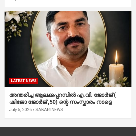
LATEST NEWS
അന്തരിച്ച ആ​ല​ക്ക​പ്പ​റമ്പിൽ​ എ.​വി. ജോ​ർ​ജ് (
ഷിജോ ജോർജ് ,50) ന്റെ സംസ്കാരം നാളെ
July 5, 2026
SABARI NEWS