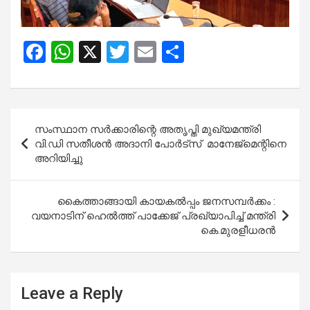
F
W
X
T
E
S
a
h
wi
m
h
ce
at
tt
ail
ar
b
s
er
e
Post
സംസ്ഥാന സര്‍ക്കാരിന്റെ അതൃപ്തി മുഖ്യമന്ത്രി
o
A
navigation
വി.ഡി സതീശന്‍ അദാനി പോര്‍ട്‌സ് മാനേജ്‌മെന്റിനെ
o
p
അറിയിച്ചു
k
p
കൈത്താങ്ങായി കായകൽപ്പം ജനസമ്പർക്കം :
വയനാടിന് ഹെൽത്ത് പാക്കേജ് പ്രഖ്യാപിച്ച് മന്ത്രി
കെ.മുരളീധരൻ
Leave a Reply