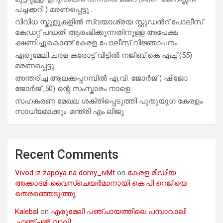
പച്ചക്കറി ) മരണപ്പെട്ടു..
വിവിധ സ്കൂളുകളില്‍ സ്വയാശ്രയ സ്റ്റുഡന്‍റ് പോലീസ്
കേഡറ്റ് പദ്ധതി ആരംഭിക്കുന്നതിനുള്ള അപേക്ഷ
ക്ഷണിച്ചുകൊണ്ട് കേരള പോലീസ് വിജ്ഞാപനം
എരുമേലി ചരള കരോട്ട് വീട്ടിൽ നജീബ് കെ എച്ച് (55)
മരണപ്പെട്ടു.
അന്തരിച്ച ആ​ല​ക്ക​പ്പ​റമ്പിൽ​ എ.​വി. ജോ​ർ​ജ് ( ഷിജോ
ജോർജ് ,50) ന്റെ സംസ്കാരം നാളെ
സഹകരണ മേഖല ശക്തിപ്പെടുത്തി പുതുയുഗ കേരളം
സാധ്യമാക്കും: മന്ത്രി എം ലിജു
Recent Comments
Vivod iz zapoya na domy_ivMt
on
കേരള മീഡിയ
അക്കാദമി വൈസ്ചെയർമാനായി കെ.പി റെജിയെ
തെരഞ്ഞെടുത്തു
Kalebal
on
എരുമേലി പഞ്ചായത്തിലെ പമ്പാവാലി
,ഏഞ്ചൽ വാലി