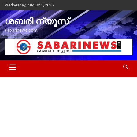
Skip
Wednesday, August 5, 2026
to
content
ശബരി ന്യൂസ്
sabarinews.com