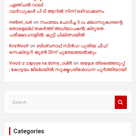
,ഏഞ്ചൽ വാലി
വാർഡുകൾ പി ടി ആറിൽ നിന്ന് ഒഴിവാക്കണം
melbet_iuel
on
സംശയം ചോദിച്ച 5-ാം ക്ലാസുകാരന്റെ
തോളെല്ല് തകർത്ത് അധ്യാപകൻ; ക്രൂരത
പരീക്ഷാഹാളിൽ; കുട്ടി ചികിത്സയിൽ
KrisWoolf
on
ബിശ്വനാഥ് സിൻഹ പുതിയ ചീഫ്
സെക്രട്ടറി: ജൂൺ 30ന് ചുമതലയേൽക്കും
Vivod iz zapoya na domy_ouMt
on
തദ്ദേശ തിരഞ്ഞെടുപ്പ്
;.കോട്ടയം ജില്ലയിൽ സൂക്ഷ്മപരിശോധന പൂർത്തിയായി
S
e
a
r
c
Categories
h