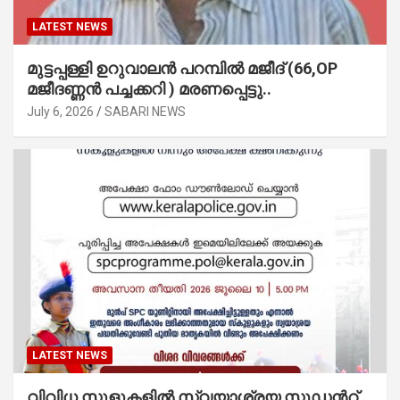
LATEST NEWS
മുട്ടപ്പള്ളി ഉറുവാലൻ പറമ്പിൽ മജീദ് (66,OP
മജീദണ്ണൻ പച്ചക്കറി ) മരണപ്പെട്ടു..
July 6, 2026
SABARI NEWS
LATEST NEWS
വിവിധ സ്കൂളുകളില്‍ സ്വയാശ്രയ സ്റ്റുഡന്‍റ്