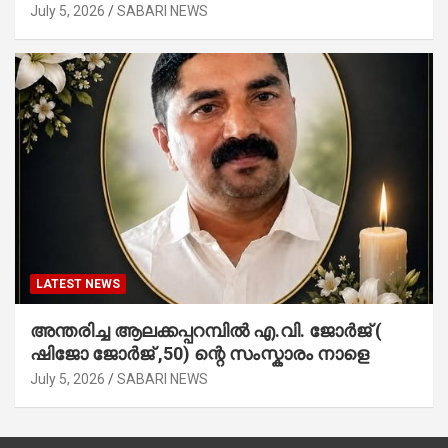
July 5, 2026
SABARI NEWS
LATEST NEWS
അന്തരിച്ച ആ​ല​ക്ക​പ്പ​റമ്പിൽ​ എ.​വി. ജോ​ർ​ജ് (
ഷിജോ ജോർജ് ,50) ന്റെ സംസ്കാരം നാളെ
July 5, 2026
SABARI NEWS