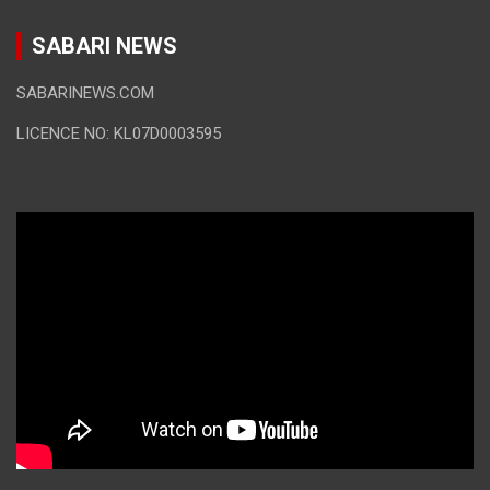
SABARI NEWS
SABARINEWS.COM
LICENCE NO: KL07D0003595