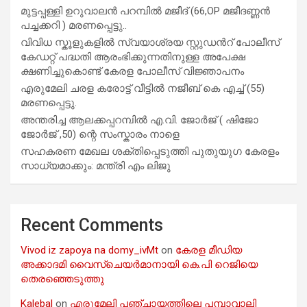
മുട്ടപ്പള്ളി ഉറുവാലൻ പറമ്പിൽ മജീദ് (66,OP മജീദണ്ണൻ
പച്ചക്കറി ) മരണപ്പെട്ടു..
വിവിധ സ്കൂളുകളില്‍ സ്വയാശ്രയ സ്റ്റുഡന്‍റ് പോലീസ്
കേഡറ്റ് പദ്ധതി ആരംഭിക്കുന്നതിനുള്ള അപേക്ഷ
ക്ഷണിച്ചുകൊണ്ട് കേരള പോലീസ് വിജ്ഞാപനം
എരുമേലി ചരള കരോട്ട് വീട്ടിൽ നജീബ് കെ എച്ച് (55)
മരണപ്പെട്ടു.
അന്തരിച്ച ആ​ല​ക്ക​പ്പ​റമ്പിൽ​ എ.​വി. ജോ​ർ​ജ് ( ഷിജോ
ജോർജ് ,50) ന്റെ സംസ്കാരം നാളെ
സഹകരണ മേഖല ശക്തിപ്പെടുത്തി പുതുയുഗ കേരളം
സാധ്യമാക്കും: മന്ത്രി എം ലിജു
Recent Comments
Vivod iz zapoya na domy_ivMt
on
കേരള മീഡിയ
അക്കാദമി വൈസ്ചെയർമാനായി കെ.പി റെജിയെ
തെരഞ്ഞെടുത്തു
Kalebal
on
എരുമേലി പഞ്ചായത്തിലെ പമ്പാവാലി