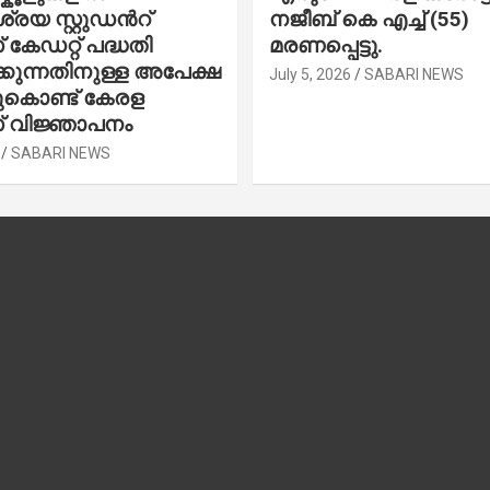
രയ സ്റ്റുഡന്‍റ്
നജീബ് കെ എച്ച് (55)
കേഡറ്റ് പദ്ധതി
മരണപ്പെട്ടു.
കുന്നതിനുള്ള അപേക്ഷ
July 5, 2026
SABARI NEWS
ചുകൊണ്ട് കേരള
 വിജ്ഞാപനം
SABARI NEWS