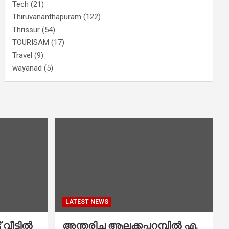
Tech
(21)
Thiruvananthapuram
(122)
Thrissur
(54)
TOURISAM
(17)
Travel
(9)
wayanad
(5)
LATEST NEWS
വീട്ടിൽ
അന്തരിച്ച ആ​ല​ക്ക​പ്പ​റമ്പിൽ​ എ.​