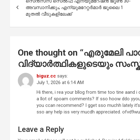
സെൻസസ് സെൽഫ് എന്യുമറേഷൻ ജൂൺ 30-
navigation
o
p
അവസാനിക്കും; എന്യുമറേറ്റർമാർ ജൂലൈ 1
മുതൽ വീടുകളിലേക്ക്
k
p
One thought on “
എരുമേലി പാറമ
വിദ്യാർത്ഥികളുടെയും സംസ്
biguz.cc
says:
July 1, 2026 at 6:14 AM
Hi there, i rea your bllog from time too tine aand 
a llot of spoam comments? If sso hoow ddo yyou ro
you ccan recommend? I gget sso muchh lately it’s
sso any help iss very mucdh appreciated. ofvd9w
Leave a Reply