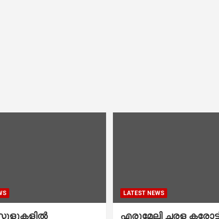
WS
LATEST NEWS
കൂളുകളില്‍
എരുമേലി ചരള കരോട്ട് 