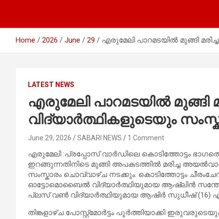
Home
2026
June
29
എരുമേലി പാറമടയിൽ മുങ്ങി മരിച്
LATEST NEWS
എരുമേലി പാറമടയിൽ മുങ്ങി മരി
വിദ്യാർത്ഥികളുടെയും സംസ്
June 29, 2026
SABARI NEWS
1 Comment
എരുമേലി :പ്രപ്പോസ് വാർഡിലെ കൊടിത്തോട്ടം ഭാഗത
ഇറങ്ങുന്നതിനിടെ മുങ്ങി അപകടത്തിൽ മരിച്ച അയൽവാസ
സംസ്കാരം ചൊവ്വാഴ്ച നടക്കും. കൊടിത്തോട്ടം ചീരംചേ
ഓട്ടോമൊബൈൽ വിദ്യാർത്ഥിയുമായ ആഷ്‌ലിൻ സന്തോഷ് 
പ്ലസ് വൺ വിദ്യാർത്ഥിയുമായ ആഷിർ സുധീഷ് (16) എന്
തിങ്കളാഴ്ച പോസ്റ്റ്മോർട്ടം പൂർത്തിയാക്കി ഇരുവരുടെ