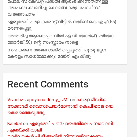
പോലീസ് കേഡറ്റ് പദ്ധതി ആരംഭിക്കുന്നതിനുള്ള
അപേക്ഷ ക്ഷണിച്ചുകൊണ്ട് കേരള പോലീസ്
വിജ്ഞാപനം
എരുമേലി ചരള കരോട്ട് വീട്ടിൽ നജീബ് കെ എച്ച് (55)
മരണപ്പെട്ടു.
അന്തരിച്ച ആ​ല​ക്ക​പ്പ​റമ്പിൽ​ എ.​വി. ജോ​ർ​ജ് ( ഷിജോ
ജോർജ് ,50) ന്റെ സംസ്കാരം നാളെ
സഹകരണ മേഖല ശക്തിപ്പെടുത്തി പുതുയുഗ
കേരളം സാധ്യമാക്കും: മന്ത്രി എം ലിജു
Recent Comments
Vivod iz zapoya na domy_ivMt
on
കേരള മീഡിയ
അക്കാദമി വൈസ്ചെയർമാനായി കെ.പി റെജിയെ
തെരഞ്ഞെടുത്തു
Kalebal
on
എരുമേലി പഞ്ചായത്തിലെ പമ്പാവാലി
,ഏഞ്ചൽ വാലി
വാർഡുകൾ പി ടി ആറിൽ നിന്ന് ഒഴിവാക്കണം