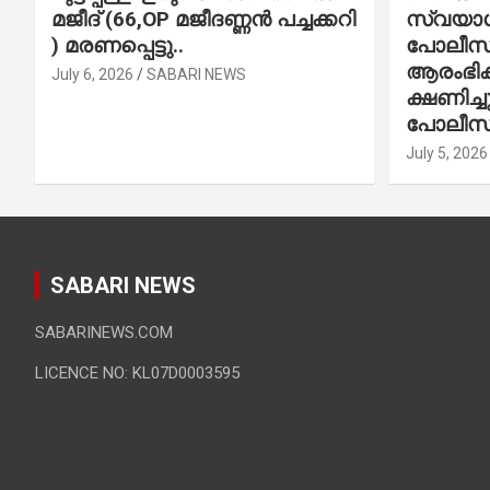
മജീദ് (66,OP മജീദണ്ണൻ പച്ചക്കറി
സ്വയാശ്
) മരണപ്പെട്ടു..
പോലീസ് 
ആരംഭിക്
July 6, 2026
SABARI NEWS
ക്ഷണിച്
പോലീസ്
July 5, 2026
SABARI NEWS
SABARINEWS.COM
LICENCE NO: KL07D0003595