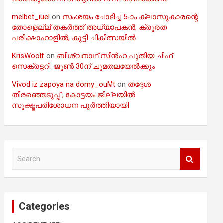
melbet_iuel
on
സംശയം ചോദിച്ച 5-ാം ക്ലാസുകാരന്റെ
തോളെല്ല് തകർത്ത് അധ്യാപകൻ; ക്രൂരത
പരീക്ഷാഹാളിൽ; കുട്ടി ചികിത്സയിൽ
KrisWoolf
on
ബിശ്വനാഥ് സിൻഹ പുതിയ ചീഫ്
സെക്രട്ടറി: ജൂൺ 30ന് ചുമതലയേൽക്കും
Vivod iz zapoya na domy_ouMt
on
തദ്ദേശ
തിരഞ്ഞെടുപ്പ് ;.കോട്ടയം ജില്ലയിൽ
സൂക്ഷ്മപരിശോധന പൂർത്തിയായി
S
e
a
r
c
Categories
h