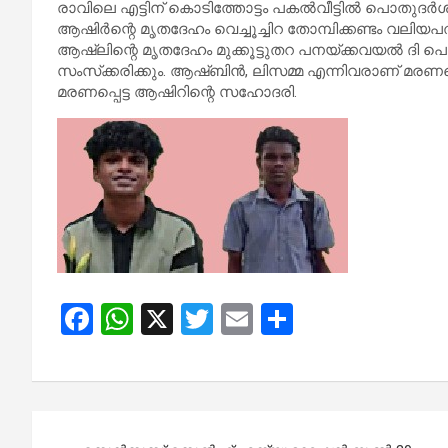
രാവിലെ എട്ടിന് കൊടിത്തോട്ടം പകൽവീട്ടിൽ പൊതുദർശനത
ആഷിർന്റെ മൃതദേഹം വെച്ചൂച്ചിറ തോമ്പിക്കണ്ടം വലിയ
ആഷ്‌ലിന്റെ മൃതദേഹം മുക്കൂട്ടുതറ പനയ്ക്കവയൽ ദി 
സംസ്‌ക്കരിക്കും. ആഷ്ബിൻ, ലിസമ്മ എന്നിവരാണ് മര
മരണപ്പെട്ട ആഷിറിന്റെ സഹോദരി.
F
W
X
T
E
S
a
h
wi
m
h
ce
at
tt
ail
ar
b
s
er
e
Post
o
A