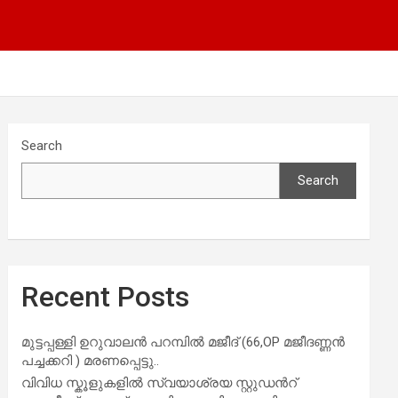
Search
Search
Recent Posts
മുട്ടപ്പള്ളി ഉറുവാലൻ പറമ്പിൽ മജീദ് (66,OP മജീദണ്ണൻ
പച്ചക്കറി ) മരണപ്പെട്ടു..
വിവിധ സ്കൂളുകളില്‍ സ്വയാശ്രയ സ്റ്റുഡന്‍റ്