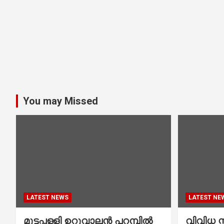
You may Missed
LATEST NEWS
LATEST NE
മുട്ടപ്പള്ളി ഉറുവാലൻ പറമ്പിൽ
വിവിധ സ്