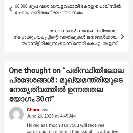
b
s
er
e
Post
66,800 രൂപ വരെ ശമ്പളവുമായി കേരള പൊലീസില്‍
o
A
navigation
ചേരാം, വനിതകള്‍ക്കും അവസരം
o
p
k
p
സേവനങ്ങൾ സമയബന്ധിതമായി
നടപ്പാക്കും;വകുപ്പിന്റെ വാതിലുകൾ ജനങ്ങൾക്കായി
തുറന്നിട്ടിരിക്കുന്നുവെന്ന് മന്ത്രി കെ.എ. തുളസി
One thought on “
പരിസ്ഥിതിലോല
പ്രദേശങ്ങൾ : മുഖ്യമന്ത്രിയുടെ
നേതൃത്വത്തിൽ ഉന്നതതല
യോഗം 30ന്
”
Chara
says:
June 26, 2026 at 4:45 AM
I loved ass much ass youu willl receivee
carrie ouut right here. Thee sketdh iis attractive,