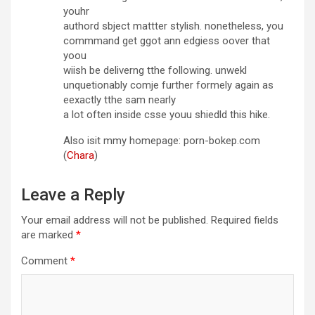
youhr
authord sbject mattter stylish. nonetheless, you
commmand get ggot ann edgiess oover that
yoou
wiish be deliverng tthe following. unwekl
unquetionably comje further formely again as
eexactly tthe sam nearly
a lot often inside csse youu shiedld this hike.
Also isit mmy homepage: porn-bokep.com
(
Chara
)
Leave a Reply
Your email address will not be published.
Required fields
are marked
*
Comment
*