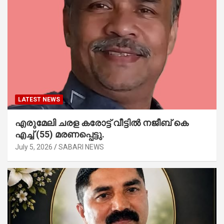
LATEST NEWS
എരുമേലി ചരള കരോട്ട് വീട്ടിൽ നജീബ് കെ
എച്ച് (55) മരണപ്പെട്ടു.
July 5, 2026
SABARI NEWS