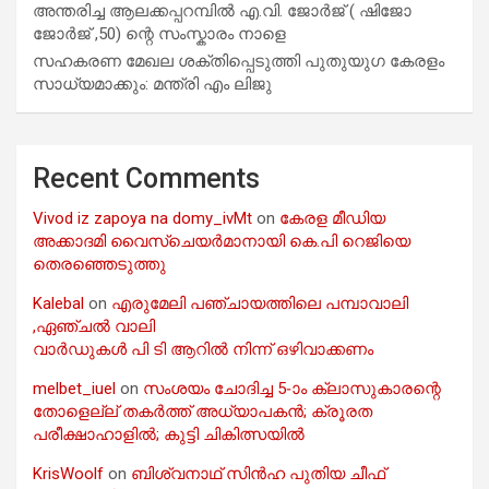
അന്തരിച്ച ആ​ല​ക്ക​പ്പ​റമ്പിൽ​ എ.​വി. ജോ​ർ​ജ് ( ഷിജോ
ജോർജ് ,50) ന്റെ സംസ്കാരം നാളെ
സഹകരണ മേഖല ശക്തിപ്പെടുത്തി പുതുയുഗ കേരളം
സാധ്യമാക്കും: മന്ത്രി എം ലിജു
Recent Comments
Vivod iz zapoya na domy_ivMt
on
കേരള മീഡിയ
അക്കാദമി വൈസ്ചെയർമാനായി കെ.പി റെജിയെ
തെരഞ്ഞെടുത്തു
Kalebal
on
എരുമേലി പഞ്ചായത്തിലെ പമ്പാവാലി
,ഏഞ്ചൽ വാലി
വാർഡുകൾ പി ടി ആറിൽ നിന്ന് ഒഴിവാക്കണം
melbet_iuel
on
സംശയം ചോദിച്ച 5-ാം ക്ലാസുകാരന്റെ
തോളെല്ല് തകർത്ത് അധ്യാപകൻ; ക്രൂരത
പരീക്ഷാഹാളിൽ; കുട്ടി ചികിത്സയിൽ
KrisWoolf
on
ബിശ്വനാഥ് സിൻഹ പുതിയ ചീഫ്