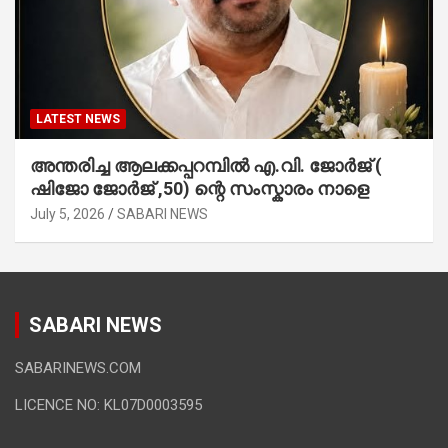
LATEST NEWS
അന്തരിച്ച ആ​ല​ക്ക​പ്പ​റമ്പിൽ​ എ.​വി. ജോ​ർ​ജ് (
ഷിജോ ജോർജ് ,50) ന്റെ സംസ്കാരം നാളെ
July 5, 2026
SABARI NEWS
SABARI NEWS
SABARINEWS.COM
LICENCE NO: KL07D0003595