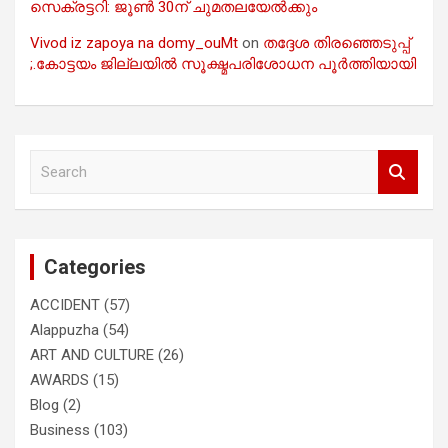
സെക്രട്ടറി: ജൂൺ 30ന് ചുമതലയേൽക്കും
Vivod iz zapoya na domy_ouMt
on
തദ്ദേശ തിരഞ്ഞെടുപ്പ്
;.കോട്ടയം ജില്ലയിൽ സൂക്ഷ്മപരിശോധന പൂർത്തിയായി
S
e
a
r
c
Categories
h
ACCIDENT
(57)
Alappuzha
(54)
ART AND CULTURE
(26)
AWARDS
(15)
Blog
(2)
Business
(103)