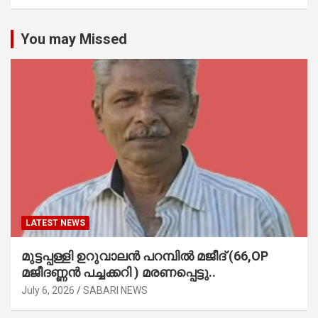
You may Missed
LATEST NEWS
മുട്ടപ്പള്ളി ഉറുവാലൻ പറമ്പിൽ മജീദ് (66,OP
മജീദണ്ണൻ പച്ചക്കറി ) മരണപ്പെട്ടു..
July 6, 2026
SABARI NEWS