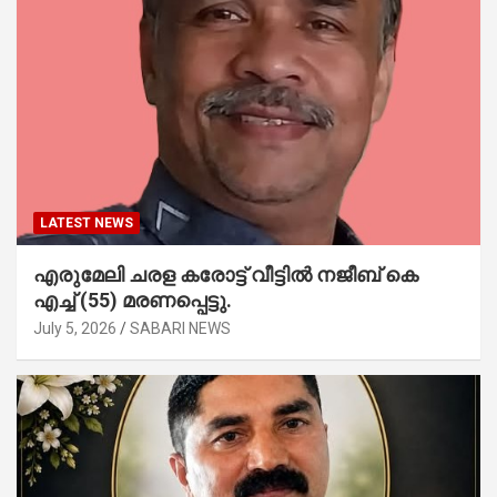
LATEST NEWS
എരുമേലി ചരള കരോട്ട് വീട്ടിൽ നജീബ് കെ
എച്ച് (55) മരണപ്പെട്ടു.
July 5, 2026
SABARI NEWS