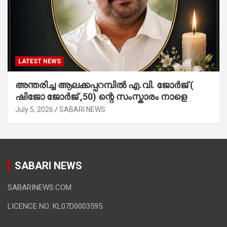
LATEST NEWS
അന്തരിച്ച ആ​ല​ക്ക​പ്പ​റമ്പിൽ​ എ.​വി. ജോ​ർ​ജ് (
ഷിജോ ജോർജ് ,50) ന്റെ സംസ്കാരം നാളെ
July 5, 2026
SABARI NEWS
SABARI NEWS
SABARINEWS.COM
LICENCE NO: KL07D0003595