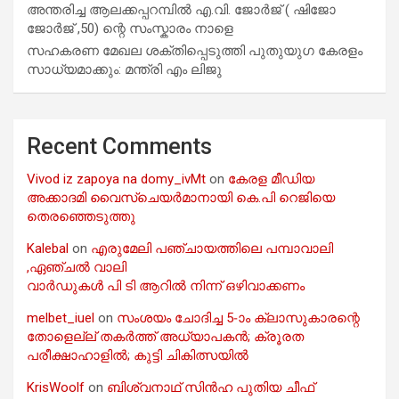
അന്തരിച്ച ആ​ല​ക്ക​പ്പ​റമ്പിൽ​ എ.​വി. ജോ​ർ​ജ് ( ഷിജോ
ജോർജ് ,50) ന്റെ സംസ്കാരം നാളെ
സഹകരണ മേഖല ശക്തിപ്പെടുത്തി പുതുയുഗ കേരളം
സാധ്യമാക്കും: മന്ത്രി എം ലിജു
Recent Comments
Vivod iz zapoya na domy_ivMt
on
കേരള മീഡിയ
അക്കാദമി വൈസ്ചെയർമാനായി കെ.പി റെജിയെ
തെരഞ്ഞെടുത്തു
Kalebal
on
എരുമേലി പഞ്ചായത്തിലെ പമ്പാവാലി
,ഏഞ്ചൽ വാലി
വാർഡുകൾ പി ടി ആറിൽ നിന്ന് ഒഴിവാക്കണം
melbet_iuel
on
സംശയം ചോദിച്ച 5-ാം ക്ലാസുകാരന്റെ
തോളെല്ല് തകർത്ത് അധ്യാപകൻ; ക്രൂരത
പരീക്ഷാഹാളിൽ; കുട്ടി ചികിത്സയിൽ
KrisWoolf
on
ബിശ്വനാഥ് സിൻഹ പുതിയ ചീഫ്