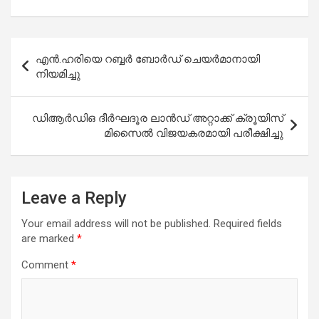
a
h
wi
m
h
ce
at
tt
ail
ar
b
s
er
e
Post
എൻ.ഹരിയെ റബ്ബർ ബോർഡ് ചെയർമാനായി
o
A
navigation
നിയമിച്ചു
o
p
k
p
ഡിആർഡിഒ ദീർഘദൂര ലാൻഡ് അറ്റാക്ക് ക്രൂയിസ്
മിസൈൽ വിജയകരമായി പരീക്ഷിച്ചു
Leave a Reply
Your email address will not be published.
Required fields
are marked
*
Comment
*