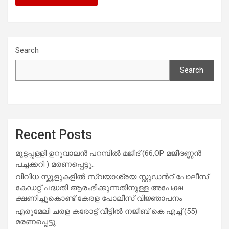
Search
Search
Recent Posts
മുട്ടപ്പള്ളി ഉറുവാലൻ പറമ്പിൽ മജീദ് (66,OP മജീദണ്ണൻ
പച്ചക്കറി ) മരണപ്പെട്ടു..
വിവിധ സ്കൂളുകളില്‍ സ്വയാശ്രയ സ്റ്റുഡന്‍റ് പോലീസ്
കേഡറ്റ് പദ്ധതി ആരംഭിക്കുന്നതിനുള്ള അപേക്ഷ
ക്ഷണിച്ചുകൊണ്ട് കേരള പോലീസ് വിജ്ഞാപനം
എരുമേലി ചരള കരോട്ട് വീട്ടിൽ നജീബ് കെ എച്ച് (55)
മരണപ്പെട്ടു.