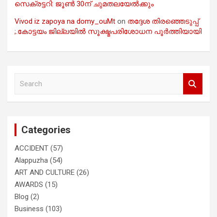
സെക്രട്ടറി: ജൂൺ 30ന് ചുമതലയേൽക്കും
Vivod iz zapoya na domy_ouMt
on
തദ്ദേശ തിരഞ്ഞെടുപ്പ്
;.കോട്ടയം ജില്ലയിൽ സൂക്ഷ്മപരിശോധന പൂർത്തിയായി
S
e
a
r
c
Categories
h
ACCIDENT
(57)
Alappuzha
(54)
ART AND CULTURE
(26)
AWARDS
(15)
Blog
(2)
Business
(103)