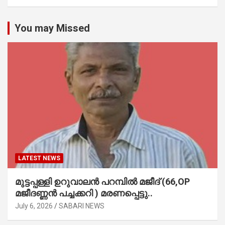
You may Missed
LATEST NEWS
മുട്ടപ്പള്ളി ഉറുവാലൻ പറമ്പിൽ മജീദ് (66,OP
മജീദണ്ണൻ പച്ചക്കറി ) മരണപ്പെട്ടു..
July 6, 2026
SABARI NEWS