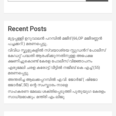
Recent Posts
മുട്ടപ്പള്ളി ഉറുവാലൻ പറമ്പിൽ മജീദ് (66,OP മജീദണ്ണൻ
പച്ചക്കറി ) മരണപ്പെട്ടു..
വിവിധ സ്കൂളുകളില്‍ സ്വയാശ്രയ സ്റ്റുഡന്‍റ് പോലീസ്
കേഡറ്റ് പദ്ധതി ആരംഭിക്കുന്നതിനുള്ള അപേക്ഷ
ക്ഷണിച്ചുകൊണ്ട് കേരള പോലീസ് വിജ്ഞാപനം
എരുമേലി ചരള കരോട്ട് വീട്ടിൽ നജീബ് കെ എച്ച് (55)
മരണപ്പെട്ടു.
അന്തരിച്ച ആ​ല​ക്ക​പ്പ​റമ്പിൽ​ എ.​വി. ജോ​ർ​ജ് ( ഷിജോ
ജോർജ് ,50) ന്റെ സംസ്കാരം നാളെ
സഹകരണ മേഖല ശക്തിപ്പെടുത്തി പുതുയുഗ കേരളം
സാധ്യമാക്കും: മന്ത്രി എം ലിജു