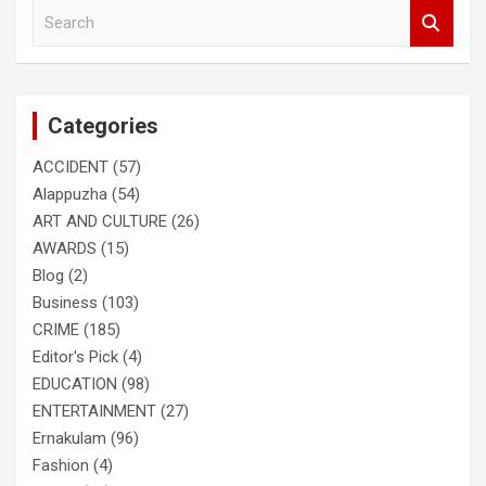
S
e
a
r
c
Categories
h
ACCIDENT
(57)
Alappuzha
(54)
ART AND CULTURE
(26)
AWARDS
(15)
Blog
(2)
Business
(103)
CRIME
(185)
Editor's Pick
(4)
EDUCATION
(98)
ENTERTAINMENT
(27)
Ernakulam
(96)
Fashion
(4)