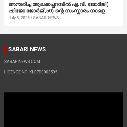
അന്തരിച്ച ആ​ല​ക്ക​പ്പ​റമ്പിൽ​ എ.​വി. ജോ​ർ​ജ് (
ഷിജോ ജോർജ് ,50) ന്റെ സംസ്കാരം നാളെ
July 5, 2026
SABARI NEWS
SABARI NEWS
SABARINEWS.COM
LICENCE NO: KL07D0003595