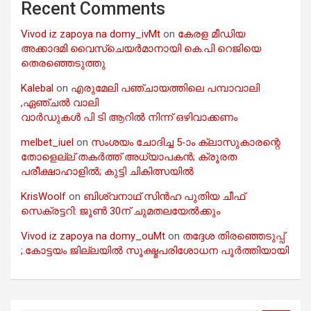
Recent Comments
Vivod iz zapoya na domy_ivMt
on
കേരള മീഡിയ
അക്കാദമി വൈസ്ചെയർമാനായി കെ.പി റെജിയെ
തെരഞ്ഞെടുത്തു
Kalebal
on
എരുമേലി പഞ്ചായത്തിലെ പമ്പാവാലി
,ഏഞ്ചൽ വാലി
വാർഡുകൾ പി ടി ആറിൽ നിന്ന് ഒഴിവാക്കണം
melbet_iuel
on
സംശയം ചോദിച്ച 5-ാം ക്ലാസുകാരന്റെ
തോളെല്ല് തകർത്ത് അധ്യാപകൻ; ക്രൂരത
പരീക്ഷാഹാളിൽ; കുട്ടി ചികിത്സയിൽ
KrisWoolf
on
ബിശ്വനാഥ് സിൻഹ പുതിയ ചീഫ്
സെക്രട്ടറി: ജൂൺ 30ന് ചുമതലയേൽക്കും
Vivod iz zapoya na domy_ouMt
on
തദ്ദേശ തിരഞ്ഞെടുപ്പ്
;.കോട്ടയം ജില്ലയിൽ സൂക്ഷ്മപരിശോധന പൂർത്തിയായി