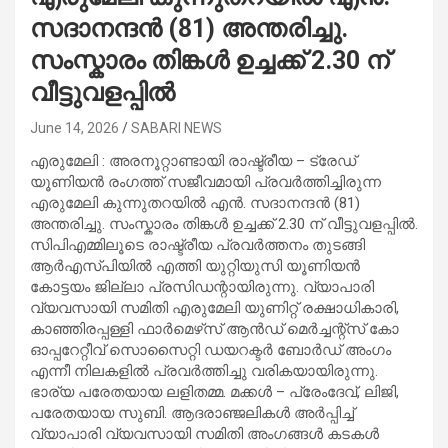
സദാനന്ദന്‍ (81) അന്തരിച്ചു.
സംസ്കാരം തിങ്കൾ ഉച്ചക്ക് 2.30 ന്
വീട്ടുവളപ്പിൽ
June 14, 2026
SABARI NEWS
എരുമേലി : അരനൂറ്റാണ്ടായി രാഷ്ട്രീയ – ട്രേഡ്
യൂണിയന്‍ രംഗത്ത് സജീവമായി പ്രവര്‍ത്തിച്ചിരുന്ന
എരുമേലി കുന്നുതറയില്‍ എന്‍. സദാനന്ദന്‍ (81)
അന്തരിച്ചു. സംസ്കാരം തിങ്കൾ ഉച്ചക്ക് 2.30 ന് വീട്ടുവളപ്പിൽ.
സിപിഎമ്മിലൂടെ രാഷ്ട്രീയ പ്രവർത്തനം തുടങ്ങി
ആർഎസ്പിയിൽ എത്തി യുറ്റിയുസി യൂണിയന്‍
കോട്ടയം ജില്ലാ പ്രസിഡന്റായിരുന്നു. വ്യാപാരി
വ്യവസായി സമിതി എരുമേലി യുണിറ്റ് രക്ഷാധികാരി,
കാഞ്ഞിരപ്പള്ളി ഫാർമെഴ്‌സ് ആൻഡ് മെർച്ചന്റ്സ് കോ
ഓപ്പറേറ്റീവ് സൊസൈറ്റി ഡയറക്ടർ ബോർഡ് അംഗം
എന്നീ നിലകളിൽ പ്രവർത്തിച്ചു വരികയായിരുന്നു.
ഭാര്യ പരേതയായ ലളിതമ്മ. മക്കൾ – പ്രേംദേവ്, ലിജി,
പരേതയായ സുബി. ആദരാഞ്ജലികൾ അർപ്പിച്ച്
വ്യാപാരി വ്യവസായി സമിതി അംഗങ്ങൾ കടകൾ