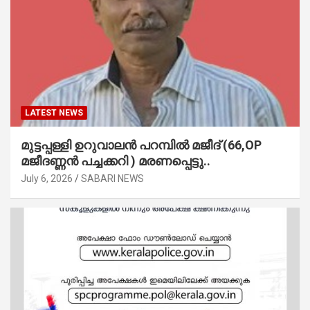
LATEST NEWS
മുട്ടപ്പള്ളി ഉറുവാലൻ പറമ്പിൽ മജീദ് (66,OP
മജീദണ്ണൻ പച്ചക്കറി ) മരണപ്പെട്ടു..
July 6, 2026
SABARI NEWS