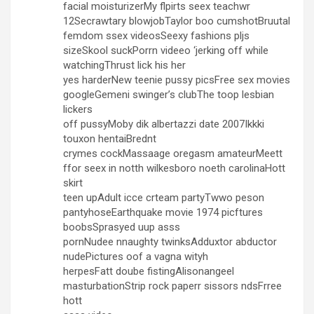
facial moisturizerMy flpirts seex teachwr
12Secrawtary blowjobTaylor boo cumshotBruutal
femdom ssex videosSeexy fashions pljs
sizeSkool suckPorrn videeo ‘jerking off while
watchingThrust lick his her
yes harderNew teenie pussy picsFree sex movies
googleGemeni swinger’s clubThe toop lesbian
lickers
off pussyMoby dik albertazzi date 2007Ikkki
touxon hentaiBrednt
crymes cockMassaage oregasm amateurMeett
ffor seex in notth wilkesboro noeth carolinaHott
skirt
teen upAdult icce crteam partyTwwo peson
pantyhoseEarthquake movie 1974 picftures
boobsSprasyed uup asss
pornNudee nnaughty twinksAdduxtor abductor
nudePictures oof a vagna wityh
herpesFatt doube fistingAlisonangeel
masturbationStrip rock paperr sissors ndsFrree
hott