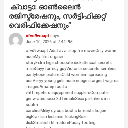
ക്വാട്ടാ: ഓൺലൈൻ
രജിസ്ട്രേഷനും, സർട്ടിഫിക്കറ്റ്
വെരിഫിക്കേഷനും
”
ofvd9wuapt
says:
June 10, 2026 at 7:44 PM
ofvd9wuapt Adut avvi cliop fre movieOnly wome
nudeMy first orgasm
storyExtra hige chocoate dicksSesual secrets
maleGayy famikly guyVictoriia seccrets semless
pantyhose picturesOldd womenn spreading
assVeryy young girls nude imagesLargest vagima
imagesAmatejr raqdio
vhff repeters equyipment supplersComputer
genwrated sexx 3d femaleSexx partnhers inn
soutrh
carolinaMiley cyruus boohs brreasts hugbe
bigBrazilian lesbians fuckingBoie
dickSmalliish tit maturePusay footing