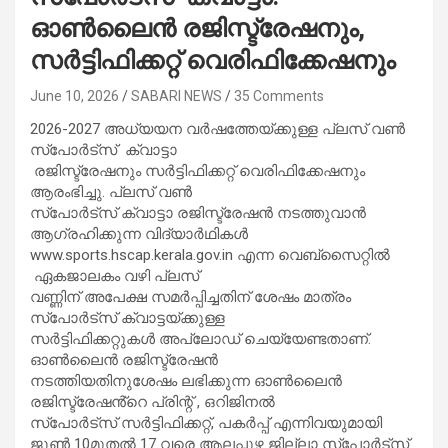
ഓൺലൈൻ രജിസ്ട്രേഷനും,
സർട്ടിഫിക്കറ്റ് വെരിഫിക്കേഷനും
June 10, 2026
SABARI NEWS
35 Comments
2026-2027 അധ്യയന വർഷത്തേയ്ക്കുള്ള പ്ലസ് വൺ
സ്പോർട്‌സ് ക്വാട്ടാ
രജിസ്ട്രേഷനും സർട്ടിഫിക്കറ്റ് വെരിഫിക്കേഷനും
ആരംഭിച്ചു. പ്ലസ് വൺ
സ്പോർട്‌സ് ക്വാട്ടാ രജിസ്ട്രേഷൻ നടത്തുവാൻ
ആഗ്രഹിക്കുന്ന വിദ്യാർഥികൾ
www.sports.hscap.kerala.gov.in എന്ന വെബ്സൈറ്റിൽ
ഏകജാലകം വഴി പ്ലസ്
വണ്ണിന് അപേക്ഷ സമർപ്പിച്ചതിന് ശേഷം മാത്രം
സ്പോർട്‌സ് ക്വാട്ടയ്ക്കുള്ള
സർട്ടിഫിക്കറ്റുകൾ അപ്‌ലോഡ് ചെയ്യേണ്ടതാണ്.
ഓൺലൈൻ രജിസ്ട്രേഷൻ
നടത്തിയതിനുശേഷം ലഭിക്കുന്ന ഓൺലൈൻ
രജിസ്ട്രേഷൻ്റെ പ്രിന്റ് , ഒറിജിനൽ
സ്പോർട്സ് സർട്ടിഫിക്കറ്റ്, പകർപ്പ് എന്നിവയുമായി
ജൂൺ 10മുതൽ 17 വരെ ആലപ്പുഴ ജില്ലാ സ്പോർട്‌സ്