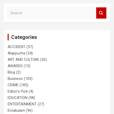
S
e
a
r
c
Categories
h
ACCIDENT
(57)
Alappuzha
(54)
ART AND CULTURE
(26)
AWARDS
(15)
Blog
(2)
Business
(103)
CRIME
(185)
Editor's Pick
(4)
EDUCATION
(98)
ENTERTAINMENT
(27)
Ernakulam
(96)