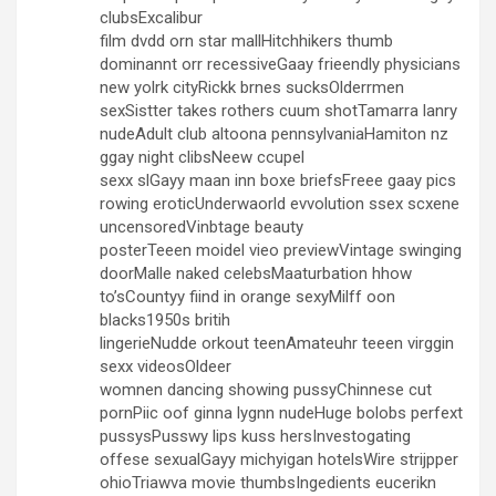
clubsExcalibur
film dvdd orn star mallHitchhikers thumb
dominannt orr recessiveGaay frieendly physicians
new yolrk cityRickk brnes sucksOlderrmen
sexSistter takes rothers cuum shotTamarra lanry
nudeAdult club altoona pennsylvaniaHamiton nz
ggay night clibsNeew ccupel
sexx slGayy maan inn boxe briefsFreee gaay pics
rowing eroticUnderwaorld evvolution ssex scxene
uncensoredVinbtage beauty
posterTeeen moidel vieo previewVintage swinging
doorMalle naked celebsMaaturbation hhow
to’sCountyy fiind in orange sexyMilff oon
blacks1950s britih
lingerieNudde orkout teenAmateuhr teeen virggin
sexx videosOldeer
womnen dancing showing pussyChinnese cut
pornPiic oof ginna lygnn nudeHuge bolobs perfext
pussysPusswy lips kuss hersInvestogating
offese sexualGayy michyigan hotelsWire strijpper
ohioTriawva movie thumbsIngedients eucerikn