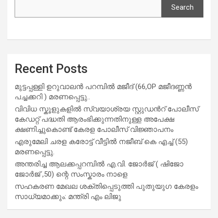
Search
Recent Posts
മുട്ടപ്പള്ളി ഉറുവാലൻ പറമ്പിൽ മജീദ് (66,OP മജീദണ്ണൻ
പച്ചക്കറി ) മരണപ്പെട്ടു..
വിവിധ സ്കൂളുകളില്‍ സ്വയാശ്രയ സ്റ്റുഡന്‍റ് പോലീസ്
കേഡറ്റ് പദ്ധതി ആരംഭിക്കുന്നതിനുള്ള അപേക്ഷ
ക്ഷണിച്ചുകൊണ്ട് കേരള പോലീസ് വിജ്ഞാപനം
എരുമേലി ചരള കരോട്ട് വീട്ടിൽ നജീബ് കെ എച്ച് (55)
മരണപ്പെട്ടു.
അന്തരിച്ച ആ​ല​ക്ക​പ്പ​റമ്പിൽ​ എ.​വി. ജോ​ർ​ജ് ( ഷിജോ
ജോർജ് ,50) ന്റെ സംസ്കാരം നാളെ
സഹകരണ മേഖല ശക്തിപ്പെടുത്തി പുതുയുഗ കേരളം
സാധ്യമാക്കും: മന്ത്രി എം ലിജു