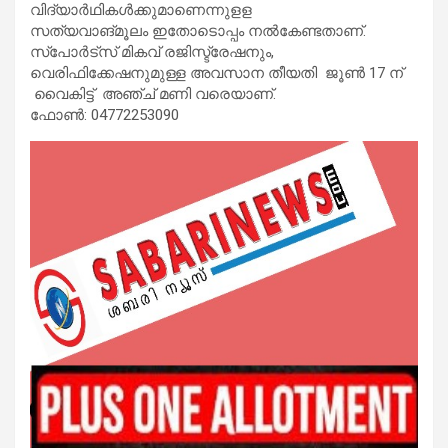
വിദ്യാർഥികൾക്കുമാണെന്നുളള
സത്യവാങ്‌മൂലം ഇതോടൊപ്പം നൽകേണ്ടതാണ്.
സ്പോർട്‌സ് മികവ് രജിസ്ട്രേഷനും,
വെരിഫിക്കേഷനുമുള്ള അവസാന തീയതി ജൂൺ 17 ന്
വൈകിട്ട് അഞ്ച് മണി വരെയാണ്.
ഫോൺ: 04772253090