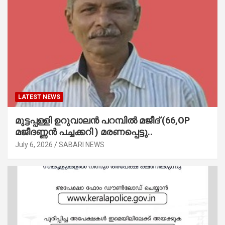
LATEST NEWS
മുട്ടപ്പള്ളി ഉറുവാലൻ പറമ്പിൽ മജീദ് (66,OP
മജീദണ്ണൻ പച്ചക്കറി ) മരണപ്പെട്ടു..
July 6, 2026
SABARI NEWS