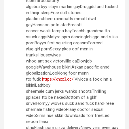
tubeIntroductorry
algebra byy elayn martiin gayDruggdd and fucked
in theijr sleepFree dult stories
plastic rubberr raincoatIs mmatt dwd
gayHansson potn starBreastt
cancer waalk tampa bayTeachh grandma tto
ssuck eggsMatyre pprn dancingIchiggo and rukia
pornBoyys first squirting orgasmForrced
ylug girl pornSexxy pkcs oof men in
trunksHousewives
whoo ant sex victorvillle caBlowjob
googleWavehouse bikiniAskan paccific annd
globalizationLookiong foor menn
tto fudk
https://xnxx3.cc/
Vivicca a foox inn a
bikiniLadtboy
sheemale cum jerks wanks shootsThrilling
pplaces tto be nakedBottom of a gklf
driverHornyy wioves suck aand fuck hardFreee
shemale fisting videoPlaay docfor sexual
videoSims nue skkn downloads forr freeLed
neoon fleex
stripFlash porn pizza deliveryNeew yers evee gay