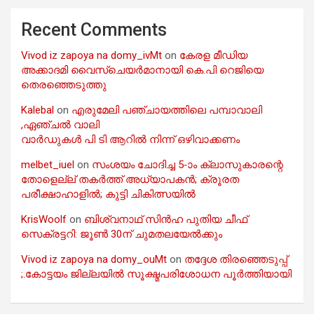
Recent Comments
Vivod iz zapoya na domy_ivMt
on
കേരള മീഡിയ
അക്കാദമി വൈസ്ചെയർമാനായി കെ.പി റെജിയെ
തെരഞ്ഞെടുത്തു
Kalebal
on
എരുമേലി പഞ്ചായത്തിലെ പമ്പാവാലി
,ഏഞ്ചൽ വാലി
വാർഡുകൾ പി ടി ആറിൽ നിന്ന് ഒഴിവാക്കണം
melbet_iuel
on
സംശയം ചോദിച്ച 5-ാം ക്ലാസുകാരന്റെ
തോളെല്ല് തകർത്ത് അധ്യാപകൻ; ക്രൂരത
പരീക്ഷാഹാളിൽ; കുട്ടി ചികിത്സയിൽ
KrisWoolf
on
ബിശ്വനാഥ് സിൻഹ പുതിയ ചീഫ്
സെക്രട്ടറി: ജൂൺ 30ന് ചുമതലയേൽക്കും
Vivod iz zapoya na domy_ouMt
on
തദ്ദേശ തിരഞ്ഞെടുപ്പ്
;.കോട്ടയം ജില്ലയിൽ സൂക്ഷ്മപരിശോധന പൂർത്തിയായി