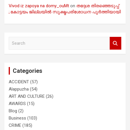
Vivod iz zapoya na domy_ouMt
on
തദ്ദേശ തിരഞ്ഞെടുപ്പ്
;.കോട്ടയം ജില്ലയിൽ സൂക്ഷ്മപരിശോധന പൂർത്തിയായി
S
e
a
r
c
Categories
h
ACCIDENT
(57)
Alappuzha
(54)
ART AND CULTURE
(26)
AWARDS
(15)
Blog
(2)
Business
(103)
CRIME
(185)