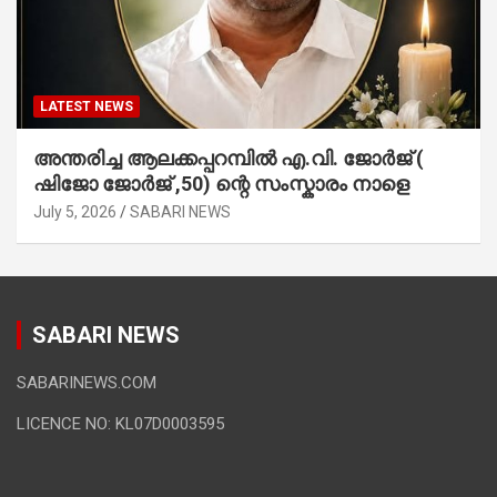
LATEST NEWS
അന്തരിച്ച ആ​ല​ക്ക​പ്പ​റമ്പിൽ​ എ.​വി. ജോ​ർ​ജ് (
ഷിജോ ജോർജ് ,50) ന്റെ സംസ്കാരം നാളെ
July 5, 2026
SABARI NEWS
SABARI NEWS
SABARINEWS.COM
LICENCE NO: KL07D0003595