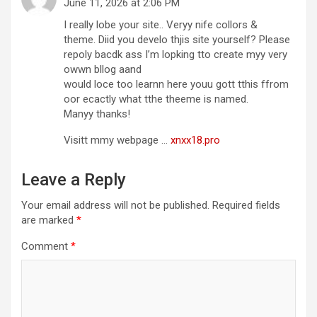
June 11, 2026 at 2:06 PM
I really lobe your site.. Veryy nife collors &
theme. Diid you develo thjis site yourself? Please
repoly bacdk ass I’m lopking tto create myy very
owwn bllog aand
would loce too learnn here youu gott tthis ffrom
oor ecactly what tthe theeme is named.
Manyy thanks!
Visitt mmy webpage …
xnxx18.pro
Leave a Reply
Your email address will not be published.
Required fields
are marked
*
Comment
*