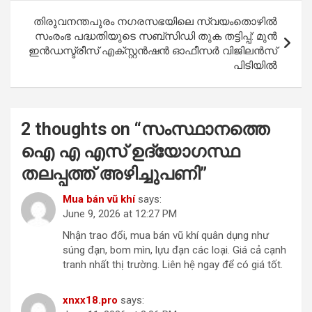
k
p
തിരുവനന്തപുരം നഗരസഭയിലെ സ്വയംതൊഴിൽ
സംരംഭ പദ്ധതിയുടെ സബ്സിഡി തുക തട്ടിപ്പ്: മുൻ
ഇൻഡസ്ട്രീസ് എക്സ്റ്റൻഷൻ ഓഫീസർ വിജിലൻസ്
പിടിയിൽ
2 thoughts on “
സംസ്ഥാനത്തെ
ഐ എ എസ് ഉദ്യോഗസ്ഥ
തലപ്പത്ത് അഴിച്ചുപണി
”
Mua bán vũ khí
says:
June 9, 2026 at 12:27 PM
Nhận trao đổi, mua bán vũ khí quân dụng như
súng đạn, bom mìn, lựu đạn các loại. Giá cả cạnh
tranh nhất thị trường. Liên hệ ngay để có giá tốt.
xnxx18.pro
says: