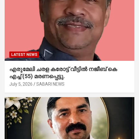
LATEST NEWS
എരുമേലി ചരള കരോട്ട് വീട്ടിൽ നജീബ് കെ
എച്ച് (55) മരണപ്പെട്ടു.
July 5, 2026
SABARI NEWS