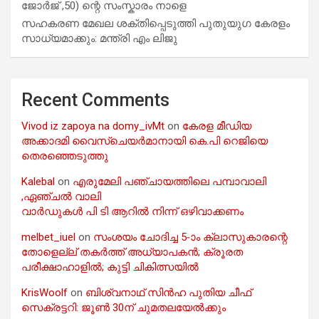
ജോർജ് ,50) ന്റെ സംസ്കാരം നാളെ
സഹകരണ മേഖല ശക്തിപ്പെടുത്തി പുതുയുഗ കേരളം
സാധ്യമാക്കും: മന്ത്രി എം ലിജു
Recent Comments
Vivod iz zapoya na domy_ivMt
on
കേരള മീഡിയ
അക്കാദമി വൈസ്ചെയർമാനായി കെ.പി റെജിയെ
തെരഞ്ഞെടുത്തു
Kalebal
on
എരുമേലി പഞ്ചായത്തിലെ പമ്പാവാലി
,ഏഞ്ചൽ വാലി
വാർഡുകൾ പി ടി ആറിൽ നിന്ന് ഒഴിവാക്കണം
melbet_iuel
on
സംശയം ചോദിച്ച 5-ാം ക്ലാസുകാരന്റെ
തോളെല്ല് തകർത്ത് അധ്യാപകൻ; ക്രൂരത
പരീക്ഷാഹാളിൽ; കുട്ടി ചികിത്സയിൽ
KrisWoolf
on
ബിശ്വനാഥ് സിൻഹ പുതിയ ചീഫ്
സെക്രട്ടറി: ജൂൺ 30ന് ചുമതലയേൽക്കും