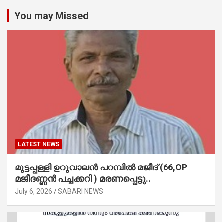
You may Missed
LATEST NEWS
മുട്ടപ്പള്ളി ഉറുവാലൻ പറമ്പിൽ മജീദ് (66,OP
മജീദണ്ണൻ പച്ചക്കറി ) മരണപ്പെട്ടു..
July 6, 2026
SABARI NEWS