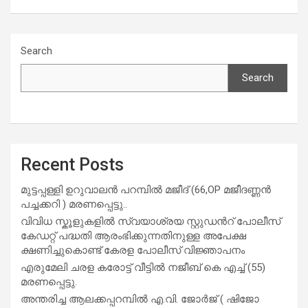
Search
Search
Recent Posts
മുട്ടപ്പള്ളി ഉറുവാലൻ പറമ്പിൽ മജീദ് (66,OP മജീദണ്ണൻ
പച്ചക്കറി ) മരണപ്പെട്ടു..
വിവിധ സ്കൂളുകളില്‍ സ്വയാശ്രയ സ്റ്റുഡന്‍റ് പോലീസ്
കേഡറ്റ് പദ്ധതി ആരംഭിക്കുന്നതിനുള്ള അപേക്ഷ
ക്ഷണിച്ചുകൊണ്ട് കേരള പോലീസ് വിജ്ഞാപനം
എരുമേലി ചരള കരോട്ട് വീട്ടിൽ നജീബ് കെ എച്ച് (55)
മരണപ്പെട്ടു.
അന്തരിച്ച ആ​ല​ക്ക​പ്പ​റമ്പിൽ​ എ.​വി. ജോ​ർ​ജ് ( ഷിജോ