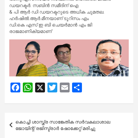
ഡയറക്ടര്‍. സബിന്‍ സമീദിന് ഐ
& പി ആര്‍ ഡി ഡയറക്ടറുടെ അധിക ചുമതല.
ഹര്‍ഷില്‍.ആര്‍.മീനയാണ് ടൂറിസം എം
ഡി.കെ എസ് ഇ ബി ചെയര്‍മാന്‍ എം ജി
രാജമാണിക്യമാണ്
F
W
X
T
E
S
a
h
wi
m
h
ce
at
tt
ail
ar
b
s
er
e
Post
കൊച്ചി ശാസ്ത്ര സാങ്കേതിക സർവകലാശാല
o
A
navigation
ജോയിന്റ് രജിസ്ട്രാർ ഷോക്കേറ്റ് മരിച്ചു
o
p