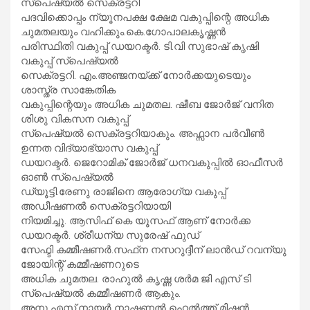
സ്‌പെഷ്യല്‍ സെക്രട്ടറി
പദവിക്കൊപ്പം ന്യൂനപക്ഷ ക്ഷേമ വകുപ്പിന്റെ അധിക
ചുമതലയും വഹിക്കും.കെ.ഗോപാലകൃഷ്ണന്‍
പരിസ്ഥിതി വകുപ്പ് ഡയറക്ടര്‍. ടി.വി സുഭാഷ് കൃഷി
വകുപ്പ് സ്‌പെഷ്യല്‍
സെക്രട്ടറി. എം.അഞ്ജനയ്‌ക്ക് നോര്‍ക്കയുടെയും
ശാസ്ത്ര സാങ്കേതിക
വകുപ്പിന്റെയും അധിക ചുമതല. ഷീബ ജോര്‍ജ് വനിത
ശിശു വികസന വകുപ്പ്
സ്‌പെഷ്യല്‍ സെക്രട്ടറിയാകും. അഫ്സാന പര്‍വീണ്‍
ഉന്നത വിദ്യാഭ്യാസ വകുപ്പ്
ഡയറക്ടര്‍. ജെറോമിക് ജോര്‍ജ് ധനവകുപ്പില്‍ ഓഫീസര്‍
ഓണ്‍ സ്‌പെഷ്യല്‍
ഡ്യൂട്ടി.രേണു രാജിനെ ആരോഗ്യ വകുപ്പ്
അഡീഷണല്‍ സെക്രട്ടറിയായി
നിയമിച്ചു. ആസിഫ് കെ യൂസഫ് ആണ് നോര്‍ക്ക
ഡയറക്ടര്‍. ശ്രീധന്യ സുരേഷ് ഫുഡ്
സേഫ്ടി കമ്മീഷണര്‍.സഫ്‌ന നസറുദ്ദീന് ലാന്‍ഡ് റവന്യു
ജോയിന്റ് കമ്മീഷണറുടെ
അധിക ചുമതല. രാഹുല്‍ കൃഷ്ണ ശര്‍മ ജി എസ് ടി
സ്‌പെഷ്യല്‍ കമ്മീഷണര്‍ ആകും.
അനു.എസ്.നായര്‍ നാഷണല്‍ ഹെല്‍ത്ത് മിഷന്‍