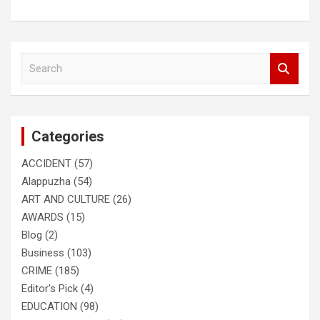
S
e
a
r
c
Categories
h
ACCIDENT
(57)
Alappuzha
(54)
ART AND CULTURE
(26)
AWARDS
(15)
Blog
(2)
Business
(103)
CRIME
(185)
Editor's Pick
(4)
EDUCATION
(98)