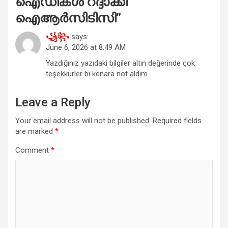
ഐഡികള്‍ റദ്ദാക്കി
ഐആര്‍സിടിസി
”
꧁꧂
says:
June 6, 2026 at 8:49 AM
Yazdığınız yazıdaki bilgiler altın değerinde çok
teşekkürler bi kenara not aldım.
Leave a Reply
Your email address will not be published.
Required fields
are marked
*
Comment
*