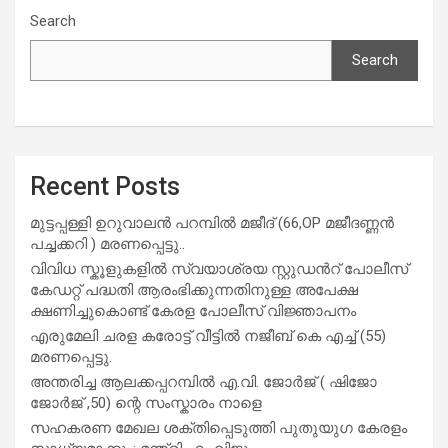
Search
Search
Recent Posts
മുട്ടപ്പള്ളി ഉറുവാലൻ പറമ്പിൽ മജീദ് (66,OP മജീദണ്ണൻ
പച്ചക്കറി ) മരണപ്പെട്ടു..
വിവിധ സ്കൂളുകളില്‍ സ്വയാശ്രയ സ്റ്റുഡന്‍റ് പോലീസ്
കേഡറ്റ് പദ്ധതി ആരംഭിക്കുന്നതിനുള്ള അപേക്ഷ
ക്ഷണിച്ചുകൊണ്ട് കേരള പോലീസ് വിജ്ഞാപനം
എരുമേലി ചരള കരോട്ട് വീട്ടിൽ നജീബ് കെ എച്ച് (55)
മരണപ്പെട്ടു.
അന്തരിച്ച ആ​ല​ക്ക​പ്പ​റമ്പിൽ​ എ.​വി. ജോ​ർ​ജ് ( ഷിജോ
ജോർജ് ,50) ന്റെ സംസ്കാരം നാളെ
സഹകരണ മേഖല ശക്തിപ്പെടുത്തി പുതുയുഗ കേരളം