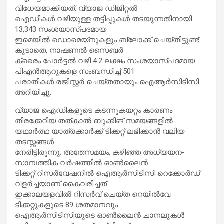
വിധേയമാക്കിയത്. വ്യാജ ഡിജിറ്റല്‍
ഐഡികള്‍ വഴിയുള്ള തട്ടിപ്പുകള്‍ തടയുന്നതിനായി
13,343 സംശയാസ്പദമായ
ഇമെയില്‍ ഡൊമെയ്നുകളും ബ്ലോക്ക് ചെയ്തിട്ടുണ്ട്.
കൂടാതെ, നാഷണല്‍ സൈബർ
ക്രൈം പോർട്ടല്‍ വഴി 4.2 ലക്ഷം സംശയാസ്പദമായ
പിഎൻആറുകളെ സംബന്ധിച്ച്‌ 501
പരാതികള്‍ രജിസ്റ്റർ ചെയ്തതായും ഐആർസിടിസി
അറിയിച്ചു.
വ്യാജ ഐഡികളുടെ കടന്നുകയറ്റം കാരണം
തിരക്കേറിയ തത്കാല്‍ ബുക്കിങ് സമയങ്ങളില്‍
യഥാർത്ഥ യാത്രക്കാർക്ക് ടിക്കറ്റ് ലഭിക്കാൻ വലിയ
തടസ്സങ്ങള്‍
നേരിട്ടിരുന്നു. അതേസമയം, കഴിഞ്ഞ അധ്യയന-
സാമ്പത്തിക വർഷത്തില്‍ ഓണ്‍ലൈൻ
ടിക്കറ്റ് റിസർവേഷനില്‍ ഐആർസിടിസി റെക്കോർഡ്
വളർച്ചയാണ് കൈവരിച്ചത്.
ഇക്കാലയളവില്‍ റിസർവ് ചെയ്ത റെയില്‍വേ
ടിക്കറ്റുകളുടെ 89 ശതമാനവും
ഐആർസിടിസിയുടെ ഓണ്‍ലൈൻ ചാനലുകള്‍