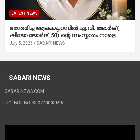
LATEST NEWS
അന്തരിച്ച ആ​ല​ക്ക​പ്പ​റമ്പിൽ​ എ.​വി. ജോ​ർ​ജ് (
ഷിജോ ജോർജ് ,50) ന്റെ സംസ്കാരം നാളെ
July 5, 2026
SABARI NEWS
SABARI NEWS
SABARINEWS.COM
LICENCE NO: KL07D0003595