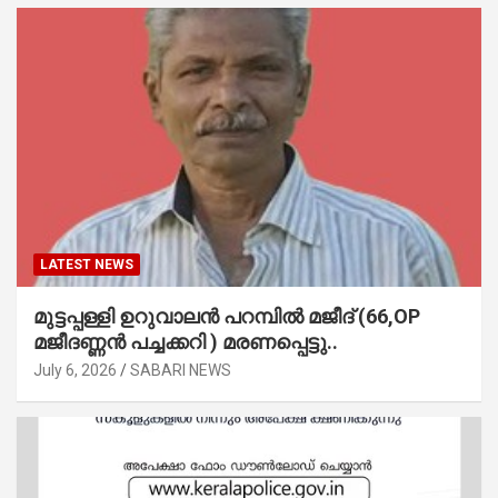
LATEST NEWS
മുട്ടപ്പള്ളി ഉറുവാലൻ പറമ്പിൽ മജീദ് (66,OP
മജീദണ്ണൻ പച്ചക്കറി ) മരണപ്പെട്ടു..
July 6, 2026
SABARI NEWS