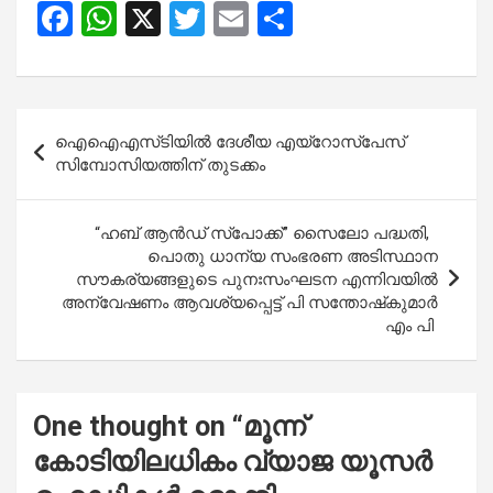
F
W
X
T
E
S
a
h
wi
m
h
ce
at
tt
ail
ar
b
s
er
e
Post
ഐഐഎസ്‌ടിയിൽ ദേശീയ എയ്‌റോസ്‌പേസ്
o
A
navigation
സിമ്പോസിയത്തിന് തുടക്കം
o
p
k
p
“ഹബ് ആൻഡ് സ്‌പോക്ക്” സൈലോ പദ്ധതി,
പൊതു ധാന്യ സംഭരണ ​​അടിസ്ഥാന
സൗകര്യങ്ങളുടെ പുനഃസംഘടന എന്നിവയിൽ
അന്വേഷണം ആവശ്യപ്പെട്ട് പി സന്തോഷ്‌കുമാർ
എം പി
One thought on “
മൂന്ന്
കോടിയിലധികം വ്യാജ യൂസര്‍