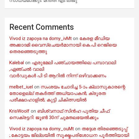
സാധ്യമാക്കും: മന്ത്രി എം ലിജു
Recent Comments
Vivod iz zapoya na domy_ivMt
on
കേരള മീഡിയ
അക്കാദമി വൈസ്ചെയർമാനായി കെ.പി റെജിയെ
തെരഞ്ഞെടുത്തു
Kalebal
on
എരുമേലി പഞ്ചായത്തിലെ പമ്പാവാലി
,ഏഞ്ചൽ വാലി
വാർഡുകൾ പി ടി ആറിൽ നിന്ന് ഒഴിവാക്കണം
melbet_iuel
on
സംശയം ചോദിച്ച 5-ാം ക്ലാസുകാരന്റെ
തോളെല്ല് തകർത്ത് അധ്യാപകൻ; ക്രൂരത
പരീക്ഷാഹാളിൽ; കുട്ടി ചികിത്സയിൽ
KrisWoolf
on
ബിശ്വനാഥ് സിൻഹ പുതിയ ചീഫ്
സെക്രട്ടറി: ജൂൺ 30ന് ചുമതലയേൽക്കും
Vivod iz zapoya na domy_ouMt
on
തദ്ദേശ തിരഞ്ഞെടുപ്പ്
;.കോട്ടയം ജില്ലയിൽ സൂക്ഷ്മപരിശോധന പൂർത്തിയായി