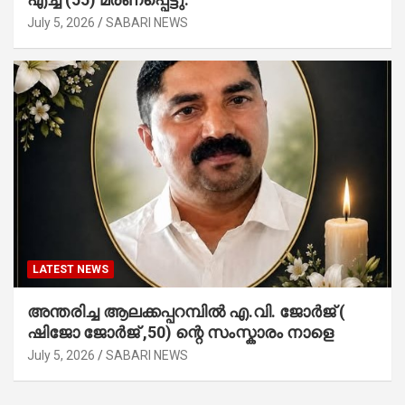
July 5, 2026
SABARI NEWS
LATEST NEWS
അന്തരിച്ച ആ​ല​ക്ക​പ്പ​റമ്പിൽ​ എ.​വി. ജോ​ർ​ജ് (
ഷിജോ ജോർജ് ,50) ന്റെ സംസ്കാരം നാളെ
July 5, 2026
SABARI NEWS