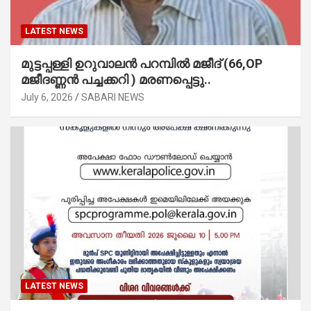
LATEST NEWS
മുട്ടപ്പള്ളി ഉറുവാലൻ പറമ്പിൽ മജീദ് (66,OP
മജീദണ്ണൻ പച്ചക്കറി ) മരണപ്പെട്ടു..
July 6, 2026
SABARI NEWS
LATEST NEWS