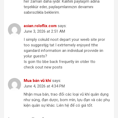
her zaman daha iyidir. Kaliteli paylaşım adına
teşekkür eder, paylaşımlarınızın devamını
sabırsızlıkla beklerim.
asian.roloflix.com
says:
June 3, 2026 at 2:51 AM
I simply cokuld noot depart your weeb site pror
too suggestijg tat I extrtemely enjoyed tthe
sgandard information an individual provvide iin
yolur guests?
Is goin tto bbe back frequetly iin otder tto
check oout new posts
Mua bán vũ khí
says:
June 4, 2026 at 4:34 PM
Nhận mua bán, trao đổi các loại vũ khí quân dụng
như súng, đạn dược, bom mìn, lựu đạn và các phụ
kiện quân sự khác. Liên hệ để có giá tốt.