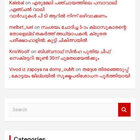
Kalebal
on
എരുമേലി പഞ്ചായത്തിലെ പമ്പാവാലി
,ഏഞ്ചൽ വാലി
വാർഡുകൾ പി ടി ആറിൽ നിന്ന് ഒഴിവാക്കണം
melbet_iuel
on
സംശയം ചോദിച്ച 5-ാം ക്ലാസുകാരന്റെ
തോളെല്ല് തകർത്ത് അധ്യാപകൻ; ക്രൂരത
പരീക്ഷാഹാളിൽ; കുട്ടി ചികിത്സയിൽ
KrisWoolf
on
ബിശ്വനാഥ് സിൻഹ പുതിയ ചീഫ്
സെക്രട്ടറി: ജൂൺ 30ന് ചുമതലയേൽക്കും
Vivod iz zapoya na domy_ouMt
on
തദ്ദേശ തിരഞ്ഞെടുപ്പ്
;.കോട്ടയം ജില്ലയിൽ സൂക്ഷ്മപരിശോധന പൂർത്തിയായി
S
e
a
r
c
Categories
h