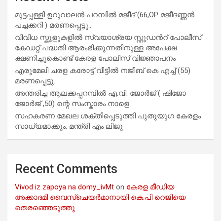
മുട്ടപ്പള്ളി ഉറുവാലൻ പറമ്പിൽ മജീദ് (66,OP മജീദണ്ണൻ
പച്ചക്കറി ) മരണപ്പെട്ടു..
വിവിധ സ്കൂളുകളില്‍ സ്വയാശ്രയ സ്റ്റുഡന്‍റ് പോലീസ്
കേഡറ്റ് പദ്ധതി ആരംഭിക്കുന്നതിനുള്ള അപേക്ഷ
ക്ഷണിച്ചുകൊണ്ട് കേരള പോലീസ് വിജ്ഞാപനം
എരുമേലി ചരള കരോട്ട് വീട്ടിൽ നജീബ് കെ എച്ച് (55)
മരണപ്പെട്ടു.
അന്തരിച്ച ആ​ല​ക്ക​പ്പ​റമ്പിൽ​ എ.​വി. ജോ​ർ​ജ് ( ഷിജോ
ജോർജ് ,50) ന്റെ സംസ്കാരം നാളെ
സഹകരണ മേഖല ശക്തിപ്പെടുത്തി പുതുയുഗ കേരളം
സാധ്യമാക്കും: മന്ത്രി എം ലിജു
Recent Comments
Vivod iz zapoya na domy_ivMt
on
കേരള മീഡിയ
അക്കാദമി വൈസ്ചെയർമാനായി കെ.പി റെജിയെ
തെരഞ്ഞെടുത്തു