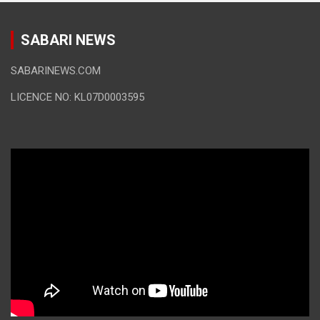
SABARI NEWS
SABARINEWS.COM
LICENCE NO: KL07D0003595