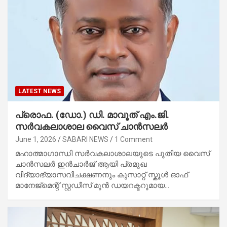
LATEST NEWS
പ്രൊഫ. (ഡോ.) ഡി. മാവൂത് എം.ജി.
സർവകലാശാല വൈസ് ചാൻസലർ
June 1, 2026
SABARI NEWS
1 Comment
മഹാത്മാഗാന്ധി സർവകലാശാലയുടെ പുതിയ വൈസ്
ചാൻസലർ ഇൻചാർജ് ആയി പ്രമുഖ
വിദ്യാഭ്യാസവിചക്ഷണനും കുസാറ്റ് സ്കൂൾ ഓഫ്
മാനേജ്‌മെന്റ് സ്റ്റഡീസ് മുൻ ഡയറക്ടറുമായ…