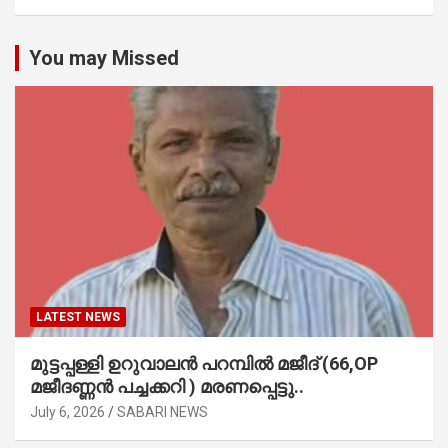
You may Missed
LATEST NEWS
മുട്ടപ്പള്ളി ഉറുവാലൻ പറമ്പിൽ മജീദ് (66,OP
മജീദണ്ണൻ പച്ചക്കറി ) മരണപ്പെട്ടു..
July 6, 2026
SABARI NEWS