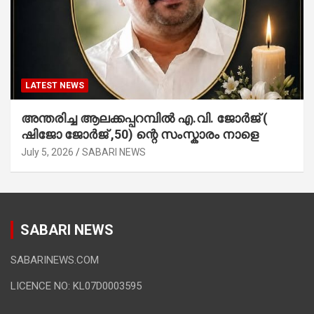
LATEST NEWS
അന്തരിച്ച ആ​ല​ക്ക​പ്പ​റമ്പിൽ​ എ.​വി. ജോ​ർ​ജ് (
ഷിജോ ജോർജ് ,50) ന്റെ സംസ്കാരം നാളെ
July 5, 2026
SABARI NEWS
SABARI NEWS
SABARINEWS.COM
LICENCE NO: KL07D0003595