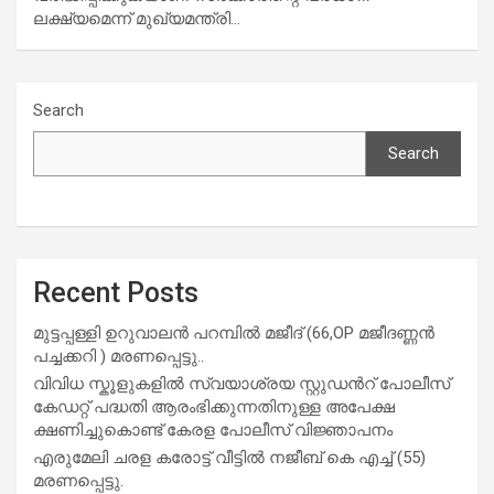
ലക്ഷ്യമെന്ന് മുഖ്യമന്ത്രി…
Search
Search
Recent Posts
മുട്ടപ്പള്ളി ഉറുവാലൻ പറമ്പിൽ മജീദ് (66,OP മജീദണ്ണൻ
പച്ചക്കറി ) മരണപ്പെട്ടു..
വിവിധ സ്കൂളുകളില്‍ സ്വയാശ്രയ സ്റ്റുഡന്‍റ് പോലീസ്
കേഡറ്റ് പദ്ധതി ആരംഭിക്കുന്നതിനുള്ള അപേക്ഷ
ക്ഷണിച്ചുകൊണ്ട് കേരള പോലീസ് വിജ്ഞാപനം
എരുമേലി ചരള കരോട്ട് വീട്ടിൽ നജീബ് കെ എച്ച് (55)
മരണപ്പെട്ടു.