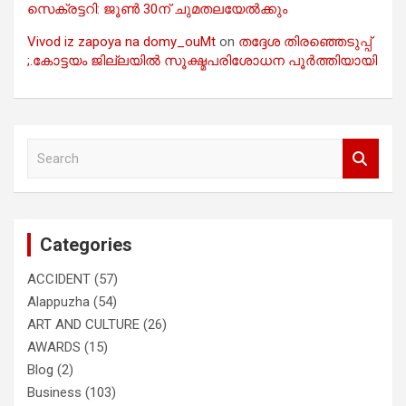
സെക്രട്ടറി: ജൂൺ 30ന് ചുമതലയേൽക്കും
Vivod iz zapoya na domy_ouMt
on
തദ്ദേശ തിരഞ്ഞെടുപ്പ്
;.കോട്ടയം ജില്ലയിൽ സൂക്ഷ്മപരിശോധന പൂർത്തിയായി
S
e
a
r
c
Categories
h
ACCIDENT
(57)
Alappuzha
(54)
ART AND CULTURE
(26)
AWARDS
(15)
Blog
(2)
Business
(103)