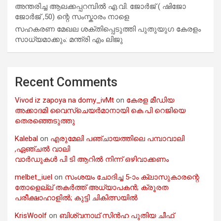
അന്തരിച്ച ആ​ല​ക്ക​പ്പ​റമ്പിൽ​ എ.​വി. ജോ​ർ​ജ് ( ഷിജോ
ജോർജ് ,50) ന്റെ സംസ്കാരം നാളെ
സഹകരണ മേഖല ശക്തിപ്പെടുത്തി പുതുയുഗ കേരളം
സാധ്യമാക്കും: മന്ത്രി എം ലിജു
Recent Comments
Vivod iz zapoya na domy_ivMt
on
കേരള മീഡിയ
അക്കാദമി വൈസ്ചെയർമാനായി കെ.പി റെജിയെ
തെരഞ്ഞെടുത്തു
Kalebal
on
എരുമേലി പഞ്ചായത്തിലെ പമ്പാവാലി
,ഏഞ്ചൽ വാലി
വാർഡുകൾ പി ടി ആറിൽ നിന്ന് ഒഴിവാക്കണം
melbet_iuel
on
സംശയം ചോദിച്ച 5-ാം ക്ലാസുകാരന്റെ
തോളെല്ല് തകർത്ത് അധ്യാപകൻ; ക്രൂരത
പരീക്ഷാഹാളിൽ; കുട്ടി ചികിത്സയിൽ
KrisWoolf
on
ബിശ്വനാഥ് സിൻഹ പുതിയ ചീഫ്