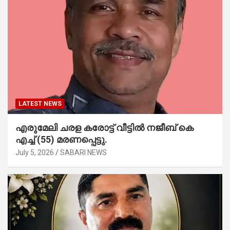
LATEST NEWS
എരുമേലി ചരള കരോട്ട് വീട്ടിൽ നജീബ് കെ
എച്ച് (55) മരണപ്പെട്ടു.
July 5, 2026
SABARI NEWS