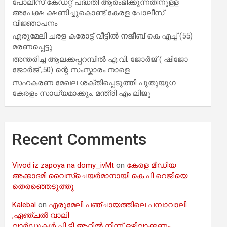
പോലീസ് കേഡറ്റ് പദ്ധതി ആരംഭിക്കുന്നതിനുള്ള
അപേക്ഷ ക്ഷണിച്ചുകൊണ്ട് കേരള പോലീസ്
വിജ്ഞാപനം
എരുമേലി ചരള കരോട്ട് വീട്ടിൽ നജീബ് കെ എച്ച് (55)
മരണപ്പെട്ടു.
അന്തരിച്ച ആ​ല​ക്ക​പ്പ​റമ്പിൽ​ എ.​വി. ജോ​ർ​ജ് ( ഷിജോ
ജോർജ് ,50) ന്റെ സംസ്കാരം നാളെ
സഹകരണ മേഖല ശക്തിപ്പെടുത്തി പുതുയുഗ
കേരളം സാധ്യമാക്കും: മന്ത്രി എം ലിജു
Recent Comments
Vivod iz zapoya na domy_ivMt
on
കേരള മീഡിയ
അക്കാദമി വൈസ്ചെയർമാനായി കെ.പി റെജിയെ
തെരഞ്ഞെടുത്തു
Kalebal
on
എരുമേലി പഞ്ചായത്തിലെ പമ്പാവാലി
,ഏഞ്ചൽ വാലി
വാർഡുകൾ പി ടി ആറിൽ നിന്ന് ഒഴിവാക്കണം