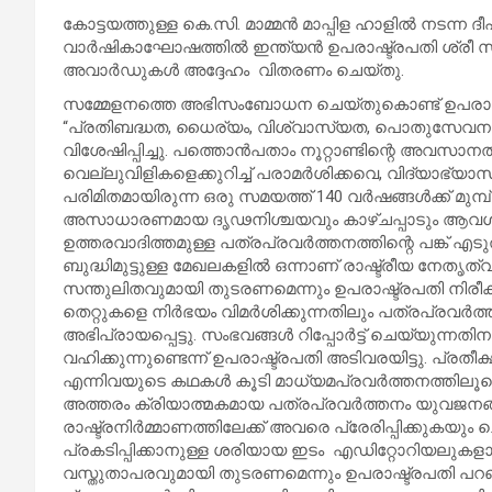
കോട്ടയത്തുള്ള കെ.സി. മാമ്മൻ മാപ്പിള ഹാളിൽ നടന്ന ദ
വാർഷികാഘോഷത്തിൽ ഇന്ത്യൻ ഉപരാഷ്ട്രപതി ശ്രീ സി
അവാർഡുകൾ അദ്ദേഹം വിതരണം ചെയ്തു.
സമ്മേളനത്തെ അഭിസംബോധന ചെയ്തുകൊണ്ട് ഉപരാഷ്
“പ്രതിബദ്ധത, ധൈര്യം, വിശ്വാസ്യത, പൊതുസേവനം
വിശേഷിപ്പിച്ചു. പത്തൊൻപതാം നൂറ്റാണ്ടിന്റെ അവസാനത
വെല്ലുവിളികളെക്കുറിച്ച് പരാമർശിക്കവെ, വിദ്യാഭ്
പരിമിതമായിരുന്ന ഒരു സമയത്ത് 140 വർഷങ്ങൾക്ക് മുമ്പ
അസാധാരണമായ ദൃഢനിശ്ചയവും കാഴ്ചപ്പാടും ആവശ്
ഉത്തരവാദിത്തമുള്ള പത്രപ്രവർത്തനത്തിന്റെ പങ്ക് എട
ബുദ്ധിമുട്ടുള്ള മേഖലകളിൽ ഒന്നാണ് രാഷ്ട്രീയ നേതൃ
സന്തുലിതവുമായി തുടരണമെന്നും ഉപരാഷ്ട്രപതി നിരീക്ഷി
തെറ്റുകളെ നിർഭയം വിമർശിക്കുന്നതിലും പത്രപ്രവർത്ത
അഭിപ്രായപ്പെട്ടു. സംഭവങ്ങൾ റിപ്പോർട്ട് ചെയ്യുന്ന
വഹിക്കുന്നുണ്ടെന്ന് ഉപരാഷ്ട്രപതി അടിവരയിട്ടു. പ്
എന്നിവയുടെ കഥകൾ കൂടി മാധ്യമപ്രവർത്തനത്തിലൂടെ 
അത്തരം ക്രിയാത്മകമായ പത്രപ്രവർത്തനം യുവജനങ്
രാഷ്ട്രനിർമ്മാണത്തിലേക്ക് അവരെ പ്രേരിപ്പിക്കുകയു
പ്രകടിപ്പിക്കാനുള്ള ശരിയായ ഇടം എഡിറ്റോറിയലുകളാണെന
വസ്തുതാപരവുമായി തുടരണമെന്നും ഉപരാഷ്ട്രപതി പറഞ്