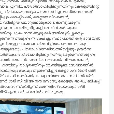
റിയിപ്പ് നൽകി. തലമുറകളായി സാമൂഹിക ഐക്യം,
ം എന്നിവ പ്രോത്സാഹിപ്പിക്കുന്നതിനും കേരളത്തിന്റെ
 ദീപികയെ അദ്ദേഹം അഭിനന്ദിച്ചു. മാധ്യമ രംഗത്ത്
പ്പിച്ച ഉപരാഷ്ട്രപതി, തെറ്റായ വിവരങ്ങൾ,
ഡിജിറ്റൽ പ്ലാറ്റ്‌ഫോമുകൾ കൊണ്ടുവരുന്ന
വരുന്ന വെല്ലുവിളികളിലേക്ക് വിരൽ ചൂണ്ടി.
നതിനുപകരം ഇന്ന് ആളുകൾ അടിക്കുറിപ്പുകളും
്ടെന്ന് അദ്ദേഹം നിരീക്ഷിച്ചു. സ്ഥാപനത്തിന്റെ ഭാവിയിൽ
് മുന്നിലുള്ള ഓരോ വെല്ലുവിളിയും ഒരവസരം കൂടി
ന്ധതയുടെയും പ്രൊഫഷണലിസത്തിന്റെയും ഉയർന്ന
ർത്തകരെ പ്രചോദിപ്പിക്കുന്നത് തുടരുമെന്ന് അദ്ദേഹം
ജീവനക്കാർ, ലേഖകർ, പരസ്യദാതാക്കൾ, വിതരണക്കാർ,
ൂഹത്തിനും രാഷ്ട്രത്തിനും വേണ്ടിയുള്ള സേവനത്തിൽ
രസക്തിയും മികവും ആശംസിച്ചു.കേരളാ ഗവർണർ ശ്രീ
 ശ്രീ വി ഡി സതീശൻ, കേരള നിയമസഭാ സ്പീക്കർ ശ്രീ
 ശ്രീ സി വി ആനന്ദ ബോസ്, കോട്ടയം ആർച്ച് ബിഷപ്പ്
 ഫ്രാൻസിസ് ക്ലീറ്റസ്, മാനേജിംഗ് ഡയറക്ടർ ശ്രീ
ിലിൽ എന്നിവർ ചടങ്ങിൽ പങ്കെടുത്തു.