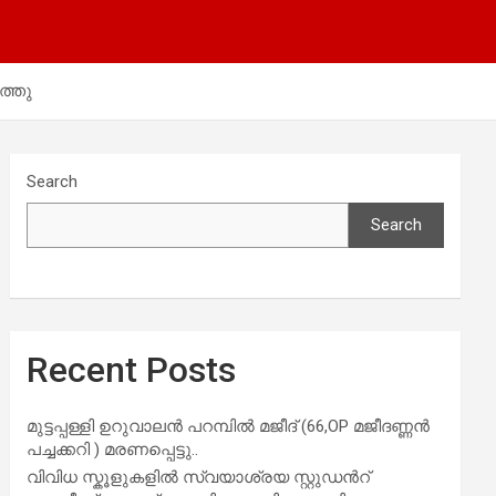
ത്തു
Search
Search
Recent Posts
മുട്ടപ്പള്ളി ഉറുവാലൻ പറമ്പിൽ മജീദ് (66,OP മജീദണ്ണൻ
പച്ചക്കറി ) മരണപ്പെട്ടു..
വിവിധ സ്കൂളുകളില്‍ സ്വയാശ്രയ സ്റ്റുഡന്‍റ്