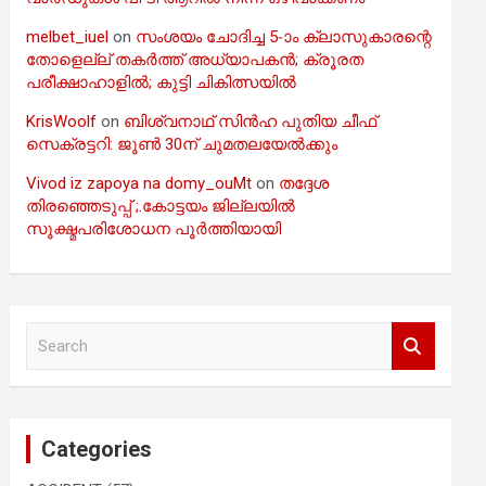
melbet_iuel
on
സംശയം ചോദിച്ച 5-ാം ക്ലാസുകാരന്റെ
തോളെല്ല് തകർത്ത് അധ്യാപകൻ; ക്രൂരത
പരീക്ഷാഹാളിൽ; കുട്ടി ചികിത്സയിൽ
KrisWoolf
on
ബിശ്വനാഥ് സിൻഹ പുതിയ ചീഫ്
സെക്രട്ടറി: ജൂൺ 30ന് ചുമതലയേൽക്കും
Vivod iz zapoya na domy_ouMt
on
തദ്ദേശ
തിരഞ്ഞെടുപ്പ് ;.കോട്ടയം ജില്ലയിൽ
സൂക്ഷ്മപരിശോധന പൂർത്തിയായി
S
e
a
r
c
Categories
h