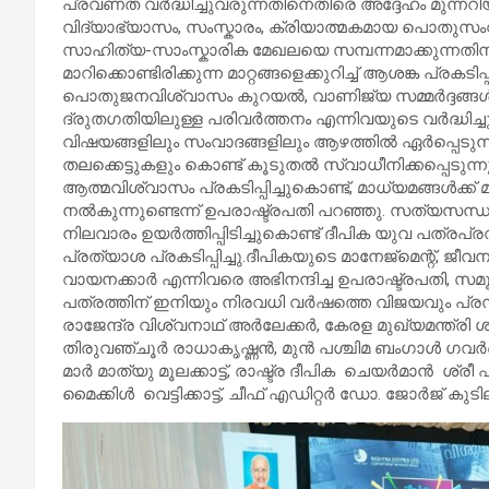
പ്രവണത വർദ്ധിച്ചുവരുന്നതിനെതിരെ അദ്ദേഹം മുന്ന
വിദ്യാഭ്യാസം, സംസ്കാരം, ക്രിയാത്മകമായ പൊതുസംവാദ
സാഹിത്യ-സാംസ്കാരിക മേഖലയെ സമ്പന്നമാക്കുന്നതിനും
മാറിക്കൊണ്ടിരിക്കുന്ന മാറ്റങ്ങളെക്കുറിച്ച് ആശങ്ക പ്രകടി
പൊതുജനവിശ്വാസം കുറയൽ, വാണിജ്യ സമ്മർദ്ദങ്ങൾ, 
ദ്രുതഗതിയിലുള്ള പരിവർത്തനം എന്നിവയുടെ വർദ്ധിച്ചു
വിഷയങ്ങളിലും സംവാദങ്ങളിലും ആഴത്തിൽ ഏർപ്പെടുന്
തലക്കെട്ടുകളും കൊണ്ട് കൂടുതൽ സ്വാധീനിക്കപ്പെടുന്നുണ
ആത്മവിശ്വാസം പ്രകടിപ്പിച്ചുകൊണ്ട്, മാധ്യമങ്ങൾക്ക
നൽകുന്നുണ്ടെന്ന് ഉപരാഷ്ട്രപതി പറഞ്ഞു. സത്യസ
നിലവാരം ഉയർത്തിപ്പിടിച്ചുകൊണ്ട് ദീപിക യുവ പത്രപ്രവ
പ്രത്യാശ പ്രകടിപ്പിച്ചു.ദീപികയുടെ മാനേജ്‌മെന്റ്, 
വായനക്കാർ എന്നിവരെ അഭിനന്ദിച്ച ഉപരാഷ്ട്രപതി, സമ
പത്രത്തിന് ഇനിയും നിരവധി വർഷത്തെ വിജയവും പ്
രാജേന്ദ്ര വിശ്വനാഥ് അർലേക്കർ, കേരള മുഖ്യമന്ത്രി
തിരുവഞ്ചൂർ രാധാകൃഷ്ണൻ, മുൻ പശ്ചിമ ബംഗാൾ ഗവർണർ
മാർ മാത്യു മൂലക്കാട്ട്, രാഷ്ട്ര ദീപിക ചെയർമാൻ ശ്രീ
മൈക്കിൾ വെട്ടിക്കാട്ട്, ചീഫ് എഡിറ്റർ ഡോ. ജോർജ് കുട