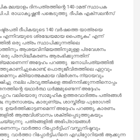
ീപിക മലയാളം ദിനപത്രത്തിന്റെ 140-ാമത് സ്ഥാപക
.പി. രാധാകൃഷ്ണൻ പങ്കെടുത്തു. ദീപിക എക്സലൻസ്
ട്രപതി ദീപികയുടെ 140 വർഷത്തെ യാത്രയെ
 എന്നിവയുടെ ശ്രദ്ധേയമായ പൈതൃകം” എന്ന്
്തിൽ ഒരു പത്രം സ്ഥാപിക്കുന്നതിലെ
യാസത്തിനും ആശയവിനിമയത്തിനുമുള്ള പ്രവേശനം
് ഒരു പ്രസിദ്ധീകരണം ആരംഭിക്കുന്നതിന്
യമാണെന്ന് അദ്ദേഹം പറഞ്ഞു. ജനാധിപത്യത്തിൽ
ുത്തുകാണിച്ചുകൊണ്ട്, പൊതുജീവിതത്തിലെ ഏറ്റവും
ത്വമെന്നും ക്രിയാത്മകമായ വിമർശനം ന്യായവും
ച്ചു. നല്ല പ്രവൃത്തികളെ അഭിനന്ദിക്കുന്നതിനൊപ്പം
നത്തിന്റെ യഥാർത്ഥ ധർമ്മമുണ്ടെന്ന് അദ്ദേഹം
തിനപ്പുറം വലിയൊരു സാമൂഹിക ഉത്തരവാദിത്തം പത്രങ്ങൾ
രതീക്ഷ, നൂതനാശയം, കാരുണ്യം, ശാസ്ത്രീയ പുരോഗതി
ഉയർത്തിക്കാട്ടണമെന്ന് അദ്ദേഹം പറഞ്ഞു, കാരണം
ങളിൽ ആത്മവിശ്വാസം ശക്തിപ്പെടുത്തുകയും
ം ചെയ്യുന്നു. പത്രങ്ങളിൽ അഭിപ്രായങ്ങൾ
്നും വാർത്താ റിപ്പോർട്ടിംഗ് വസ്തുനിഷ്ഠവും
ഞു. വാർത്താ റിപ്പോർട്ടിംഗിനെ എഡിറ്റോറിയൽ ആക്കുന്ന