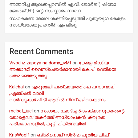
അന്തരിച്ച ആ​ല​ക്ക​പ്പ​റമ്പിൽ​ എ.​വി. ജോ​ർ​ജ് ( ഷിജോ
ജോർജ് ,50) ന്റെ സംസ്കാരം നാളെ
സഹകരണ മേഖല ശക്തിപ്പെടുത്തി പുതുയുഗ കേരളം
സാധ്യമാക്കും: മന്ത്രി എം ലിജു
Recent Comments
Vivod iz zapoya na domy_ivMt
on
കേരള മീഡിയ
അക്കാദമി വൈസ്ചെയർമാനായി കെ.പി റെജിയെ
തെരഞ്ഞെടുത്തു
Kalebal
on
എരുമേലി പഞ്ചായത്തിലെ പമ്പാവാലി
,ഏഞ്ചൽ വാലി
വാർഡുകൾ പി ടി ആറിൽ നിന്ന് ഒഴിവാക്കണം
melbet_iuel
on
സംശയം ചോദിച്ച 5-ാം ക്ലാസുകാരന്റെ
തോളെല്ല് തകർത്ത് അധ്യാപകൻ; ക്രൂരത
പരീക്ഷാഹാളിൽ; കുട്ടി ചികിത്സയിൽ
KrisWoolf
on
ബിശ്വനാഥ് സിൻഹ പുതിയ ചീഫ്