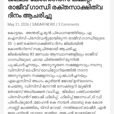
രാജീവ് ഗാന്ധി രക്തസാക്ഷിത്വ
ദിനം ആചരിച്ചു
May 21, 2026
SABARI NEWS
3 Comments
കോട്ടയം : അന്തരിച്ച മുൻ പ്രധാനമന്ത്രിയും ,എ
ഐസിസി പ്രസിഡന്റുമായിരുന്ന രാജീവ് ഗാന്ധിയുടെ
35 -) മത് രക്തസാക്ഷിത്വ ദിനം ജില്ലയിൽ
കോൺഗ്രസ് സമുചിതമായി ആചരിച്ചു .
ജില്ലയിലെ 83 മണ്ഡല ആസ്ഥാനങ്ങളിലും രാജീവ്
ഗാന്ധിയുടെ ഛായ ചിത്രത്തിന് മുന്നിൽ
പുഷ്പാർച്ചനയും , അനുസ്മരണ സമ്മേളനവും നടന്നു .
ഡിസിസി ഓഫീസ് ഓഡിറ്റോറിയത്തിൽ നടന്ന
അനുസ്മരണ സമ്മേളനവും പുഷ്പാർച്ചനയും
എഐസിസി അംഗം കുര്യൻ ജോയ് ഉദ്ഘാടനം
ചെയ്തു. ഡിസിസി ജനറൽ സെക്രട്ടറി യൂജിൻ
തോമസ് അധ്യക്ഷത വഹിച്ചു . ജില്ലാ പഞ്ചായത്ത്
പ്രസിഡൻറ് ജോഷി ഫിലിപ്പ് , ഫിലിപ്പ് ജോസഫ് ,ടി ഡി
പ്രദീപ്കുമാർ ,മോഹൻ കെ നായർ ,ബാബു കെ കോര
,സണ്ണി കാഞ്ഞിരം, ടിസി റോയ് , നന്തിയോട് ബഷീർ ,എൻ
ജയചന്ദ്രൻ ,സാബു മാത്യു ,തങ്കച്ചൻ വേഴയ്ക്കാട്,