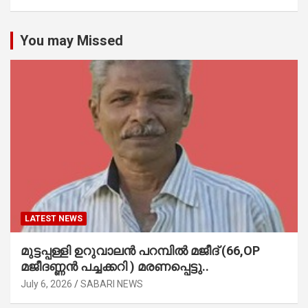
You may Missed
LATEST NEWS
മുട്ടപ്പള്ളി ഉറുവാലൻ പറമ്പിൽ മജീദ് (66,OP
മജീദണ്ണൻ പച്ചക്കറി ) മരണപ്പെട്ടു..
July 6, 2026
SABARI NEWS