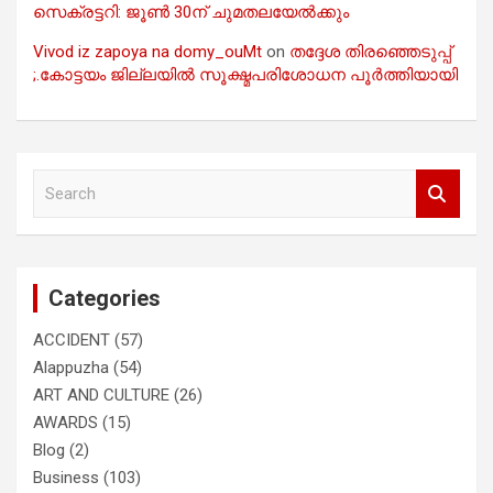
സെക്രട്ടറി: ജൂൺ 30ന് ചുമതലയേൽക്കും
Vivod iz zapoya na domy_ouMt
on
തദ്ദേശ തിരഞ്ഞെടുപ്പ്
;.കോട്ടയം ജില്ലയിൽ സൂക്ഷ്മപരിശോധന പൂർത്തിയായി
S
e
a
r
c
Categories
h
ACCIDENT
(57)
Alappuzha
(54)
ART AND CULTURE
(26)
AWARDS
(15)
Blog
(2)
Business
(103)