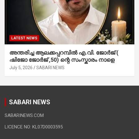
LATEST NEWS
അന്തരിച്ച ആ​ല​ക്ക​പ്പ​റമ്പിൽ​ എ.​വി. ജോ​ർ​ജ് (
ഷിജോ ജോർജ് ,50) ന്റെ സംസ്കാരം നാളെ
July 5, 2026
SABARI NEWS
SABARI NEWS
SABARINEWS.COM
LICENCE NO: KL07D0003595