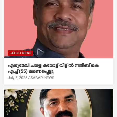
LATEST NEWS
എരുമേലി ചരള കരോട്ട് വീട്ടിൽ നജീബ് കെ
എച്ച് (55) മരണപ്പെട്ടു.
July 5, 2026
SABARI NEWS