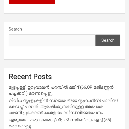
Search
Search
Recent Posts
മുട്ടപ്പള്ളി ഉറുവാലൻ പറമ്പിൽ മജീദ് (66,OP മജീദണ്ണൻ
പച്ചക്കറി ) മരണപ്പെട്ടു..
വിവിധ സ്കൂളുകളില്‍ സ്വയാശ്രയ സ്റ്റുഡന്‍റ് പോലീസ്
കേഡറ്റ് പദ്ധതി ആരംഭിക്കുന്നതിനുള്ള അപേക്ഷ
ക്ഷണിച്ചുകൊണ്ട് കേരള പോലീസ് വിജ്ഞാപനം
എരുമേലി ചരള കരോട്ട് വീട്ടിൽ നജീബ് കെ എച്ച് (55)
മരണപ്പെട്ടു.