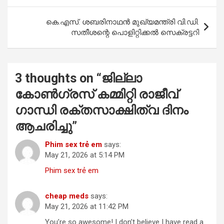
o
p
k
p
കെ.എസ്. ശബരിനാഥൻ മുഖ്യമന്ത്രി വി.ഡി.
സതീശന്റെ പൊളിറ്റിക്കൽ സെക്രട്ടറി
3 thoughts on “
ജില്ലാ
കോൺഗ്രസ് കമ്മിറ്റി രാജീവ്
ഗാന്ധി രക്തസാക്ഷിത്വ ദിനം
ആചരിച്ചു
”
Phim sex trẻ em
says:
May 21, 2026 at 5:14 PM
Phim sex trẻ em
cheap meds
says:
May 21, 2026 at 11:42 PM
You’re so awesome! I don’t believe I have read a