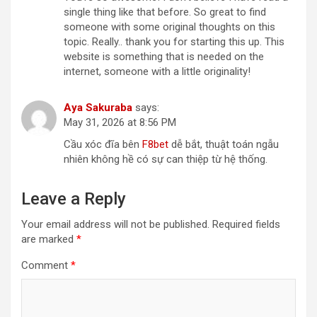
single thing like that before. So great to find
someone with some original thoughts on this
topic. Really.. thank you for starting this up. This
website is something that is needed on the
internet, someone with a little originality!
Aya Sakuraba
says:
May 31, 2026 at 8:56 PM
Cầu xóc đĩa bên
F8bet
dễ bắt, thuật toán ngẫu
nhiên không hề có sự can thiệp từ hệ thống.
Leave a Reply
Your email address will not be published.
Required fields
are marked
*
Comment
*