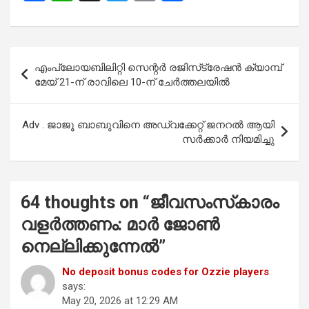
a
h
wi
m
h
ce
at
tt
ail
ar
b
s
er
e
Post
എംപ്ലോയബിലിറ്റി സെന്റർ രജിസ്‌ട്രേഷൻ ക്യാമ്പ്
o
A
navigation
മേയ് 21-ന് രാവിലെ 10-ന് ചേർത്തലയിൽ
o
p
k
p
Adv . ജാജൂ ബാബുവിനെ അഡ്വക്കേറ്റ് ജനറൽ ആയി
സർക്കാർ നിയമിച്ചു
64 thoughts on “
ജീവസംസ്‌കാരം
വളര്‍ത്തണം: മാര്‍ ജോണ്‍
നെല്ലിക്കുന്നേല്‍
”
No deposit bonus codes for Ozzie players
says:
May 20, 2026 at 12:29 AM