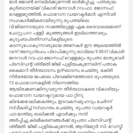
മാര്‍ ജോണ്‍ നെല്ലിക്കുന്നേല്‍ ഓര്‍മിപ്പിച്ചു. പരിശുദ്ധ
കുര്‍ബാനയ്ക്ക് വികാരി ജനറാള്‍ റവ.ഫാ. ജോസഫ്
വെള്ളമറ്റത്തില്‍, ഫൊറോന ഡയറക്ടര്‍മാര്‍ എന്നിവര്‍
സഹകാര്‍മ്മികരായിരുന്നു.രൂപതയിലെ
വി.ജിയന്നായുടെ നാമത്തിലുള്ള ഏക ദൈവാലയമാണ്
ചോറ്റുപാറ പള്ളി. കുഞ്ഞുങ്ങള്‍ ഇല്ലാത്തവരും,
കുടുംബപ്രതിസന്ധികളിലൂടെ
കടന്നുപോകുന്നവരുമായ അനേകര്‍ ഈ ആലയത്തില്‍
വന്ന് അനുഗ്രഹം പ്രാപിക്കുന്നു.രാവിലെ 9.30ന് വികാരി
ജനറാള്‍ റവ.ഫാ.ജോസഫ് വെള്ളമറ്റം രൂപതാ മാതൃവേദി
പ്രസിഡന്റ് ശ്രീമതി ജിജി പുളിയംകുന്നേലിന് പതാക
കൈമാറി തീര്‍ത്ഥാടനം ഉദ്ഘാടനം ചെയ്തു. ഭക്തി
നിര്‍ഭരമായ ജപമാല പ്രദക്ഷിണത്തോടെ രൂപതയുടെ
13 ഫൊറോനകളില്‍ നിന്നെത്തിയ
ആയിരക്കണക്കിനുവരുന്ന തീര്‍ത്ഥാടകരെ വികാരിയും
ഫൊറോന ഡയറക്ടറുമായ ഫാ.റ്റിനു
കിഴക്കേവേലിക്കകത്തും, ഇടവകസമൂഹവും ചേര്‍ന്ന്
സ്വീകരിച്ച് സ്വാഗതം ചെയ്തു. രൂപതാ ഡയറക്ടര്‍
ഫാ.മാത്യു ഓലിക്കല്‍ ഏവര്‍ക്കും നന്ദി
അര്‍പ്പിച്ചു.ക്രമീകരണങ്ങള്‍ക്ക് രൂപതാ പ്രസിഡന്റ്
ശ്രീമതി. ജിജി പുളിയംകുന്നേല്‍, ആനിമേറ്റര്‍ സി. റോസ്മി
എസ്എബിഎസ്, ബ്രദര്‍ ജെറിന്‍ വാണിയപുരയ്ക്കല്‍