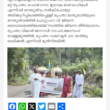
മറ്റ് രൂപതാ, ഫൊറോനാ, ഇടവക ഭാരവാഹികള്‍
എന്നിവര്‍ നേതൃത്വം നല്‍കി.ഫോട്ടോ
അടിക്കുറിപ്പ്കാഞ്ഞിരപ്പള്ളി രൂപതാ മാതൃവേദിയുടെ
നേതൃത്വത്തില്‍ ചോറ്റുപാറ വി .ജിയന്ന
ദൈവാലയത്തിലേയ്ക്ക് നടത്തിയ ജിയന്ന തീര്‍ത്ഥാടനം.
രൂപതാ വികാരി ജനറാള്‍ റവ.ഫാ.ജോസഫ്
വെള്ളമറ്റത്തില്‍, രൂപതാ ഡയറക്ടര്‍ ഫാ. മാത്യു
ഓലിക്കല്‍ എന്നിവര്‍ മുന്‍നിരയില്‍.
F
W
X
T
E
S