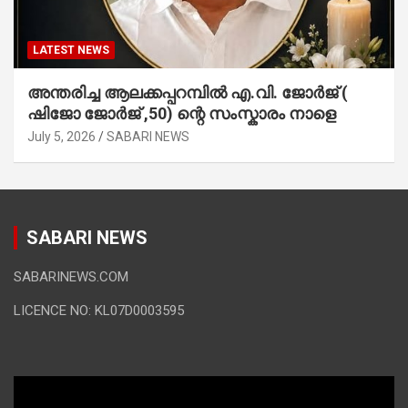
LATEST NEWS
അന്തരിച്ച ആ​ല​ക്ക​പ്പ​റമ്പിൽ​ എ.​വി. ജോ​ർ​ജ് (
ഷിജോ ജോർജ് ,50) ന്റെ സംസ്കാരം നാളെ
July 5, 2026
SABARI NEWS
SABARI NEWS
SABARINEWS.COM
LICENCE NO: KL07D0003595