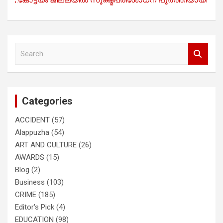
S
e
a
r
c
Categories
h
ACCIDENT
(57)
Alappuzha
(54)
ART AND CULTURE
(26)
AWARDS
(15)
Blog
(2)
Business
(103)
CRIME
(185)
Editor's Pick
(4)
EDUCATION
(98)