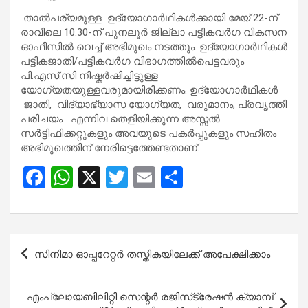
താൽപര്യമുള്ള ഉദ്യോഗാർഥികൾക്കായി മേയ് 22-ന്
രാവിലെ 10.30-ന് പുനലൂർ ജില്ലാ പട്ടികവർഗ വികസന
ഓഫീസിൽ വെച്ച് അഭിമുഖം നടത്തും. ഉദ്യോഗാർഥികൾ
പട്ടികജാതി/പട്ടികവർഗ വിഭാഗത്തിൽപെട്ടവരും
പി.എസ്.സി നിഷ്കർഷിച്ചിട്ടുള്ള
യോഗ്യതയുള്ളവരുമായിരിക്കണം. ഉദ്യോഗാർഥികൾ
ജാതി, വിദ്യാഭ്യാസ യോഗ്യത, വരുമാനം, പ്രവൃത്തി
പരിചയം എന്നിവ തെളിയിക്കുന്ന അസ്സൽ
സർട്ടിഫിക്കറ്റുകളും അവയുടെ പകർപ്പുകളും സഹിതം
അഭിമുഖത്തിന് നേരിട്ടെത്തേണ്ടതാണ്.
F
W
X
T
E
S
a
h
wi
m
h
ce
at
tt
ail
ar
b
s
er
e
Post
സിനിമാ ഓപ്പറേറ്റർ തസ്തികയിലേക്ക് അപേക്ഷിക്കാം
o
A
navigation
o
p
എംപ്ലോയബിലിറ്റി സെന്റർ രജിസ്‌ട്രേഷൻ ക്യാമ്പ്