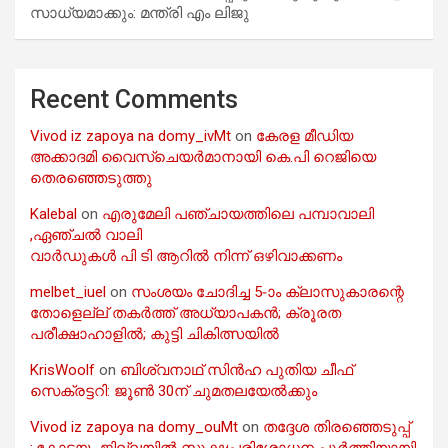
സാധ്യമാക്കും: മന്ത്രി എം ലിജു
Recent Comments
Vivod iz zapoya na domy_ivMt
on
കേരള മീഡിയ
അക്കാദമി വൈസ്ചെയർമാനായി കെ.പി റെജിയെ
തെരഞ്ഞെടുത്തു
Kalebal
on
എരുമേലി പഞ്ചായത്തിലെ പമ്പാവാലി
,ഏഞ്ചൽ വാലി
വാർഡുകൾ പി ടി ആറിൽ നിന്ന് ഒഴിവാക്കണം
melbet_iuel
on
സംശയം ചോദിച്ച 5-ാം ക്ലാസുകാരന്റെ
തോളെല്ല് തകർത്ത് അധ്യാപകൻ; ക്രൂരത
പരീക്ഷാഹാളിൽ; കുട്ടി ചികിത്സയിൽ
KrisWoolf
on
ബിശ്വനാഥ് സിൻഹ പുതിയ ചീഫ്
സെക്രട്ടറി: ജൂൺ 30ന് ചുമതലയേൽക്കും
Vivod iz zapoya na domy_ouMt
on
തദ്ദേശ തിരഞ്ഞെടുപ്പ്
;.കോട്ടയം ജില്ലയിൽ സൂക്ഷ്മപരിശോധന പൂർത്തിയായി