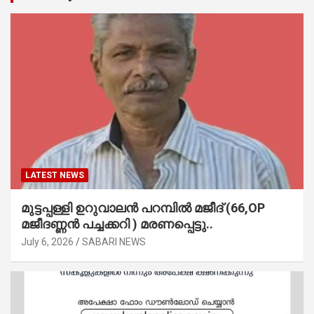
LATEST NEWS
മുട്ടപ്പള്ളി ഉറുവാലൻ പറമ്പിൽ മജീദ് (66,OP
മജീദണ്ണൻ പച്ചക്കറി ) മരണപ്പെട്ടു..
July 6, 2026
SABARI NEWS