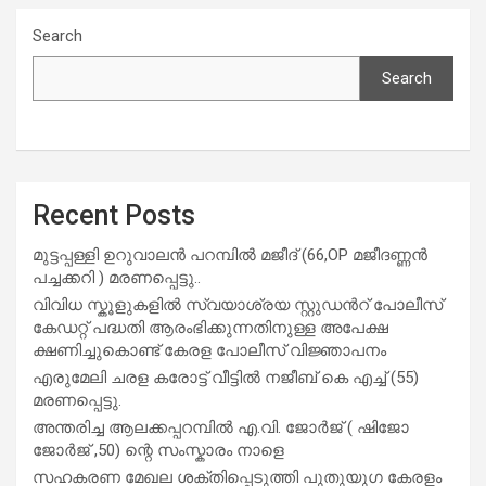
Search
Search
Recent Posts
മുട്ടപ്പള്ളി ഉറുവാലൻ പറമ്പിൽ മജീദ് (66,OP മജീദണ്ണൻ
പച്ചക്കറി ) മരണപ്പെട്ടു..
വിവിധ സ്കൂളുകളില്‍ സ്വയാശ്രയ സ്റ്റുഡന്‍റ് പോലീസ്
കേഡറ്റ് പദ്ധതി ആരംഭിക്കുന്നതിനുള്ള അപേക്ഷ
ക്ഷണിച്ചുകൊണ്ട് കേരള പോലീസ് വിജ്ഞാപനം
എരുമേലി ചരള കരോട്ട് വീട്ടിൽ നജീബ് കെ എച്ച് (55)
മരണപ്പെട്ടു.
അന്തരിച്ച ആ​ല​ക്ക​പ്പ​റമ്പിൽ​ എ.​വി. ജോ​ർ​ജ് ( ഷിജോ
ജോർജ് ,50) ന്റെ സംസ്കാരം നാളെ
സഹകരണ മേഖല ശക്തിപ്പെടുത്തി പുതുയുഗ കേരളം