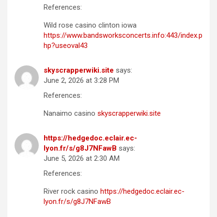
References:
Wild rose casino clinton iowa
https://www.bandsworksconcerts.info:443/index.p
hp?useoval43
skyscrapperwiki.site
says:
June 2, 2026 at 3:28 PM
References:
Nanaimo casino
skyscrapperwiki.site
https://hedgedoc.eclair.ec-
lyon.fr/s/g8J7NFawB
says:
June 5, 2026 at 2:30 AM
References:
River rock casino
https://hedgedoc.eclair.ec-
lyon.fr/s/g8J7NFawB