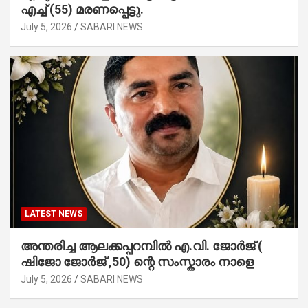
എച്ച് (55) മരണപ്പെട്ടു.
July 5, 2026
SABARI NEWS
LATEST NEWS
അന്തരിച്ച ആ​ല​ക്ക​പ്പ​റമ്പിൽ​ എ.​വി. ജോ​ർ​ജ് (
ഷിജോ ജോർജ് ,50) ന്റെ സംസ്കാരം നാളെ
July 5, 2026
SABARI NEWS