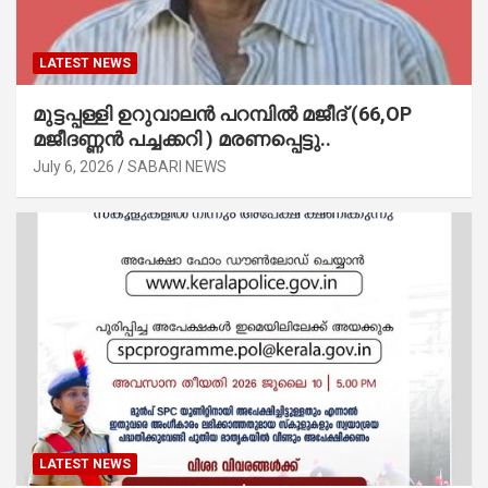
LATEST NEWS
മുട്ടപ്പള്ളി ഉറുവാലൻ പറമ്പിൽ മജീദ് (66,OP
മജീദണ്ണൻ പച്ചക്കറി ) മരണപ്പെട്ടു..
July 6, 2026
SABARI NEWS
LATEST NEWS