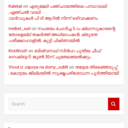
Kalebal
on
എരുമേലി പഞ്ചായത്തിലെ പമ്പാവാലി
,ഏഞ്ചൽ വാലി
വാർഡുകൾ പി ടി ആറിൽ നിന്ന് ഒഴിവാക്കണം
melbet_iuel
on
സംശയം ചോദിച്ച 5-ാം ക്ലാസുകാരന്റെ
തോളെല്ല് തകർത്ത് അധ്യാപകൻ; ക്രൂരത
പരീക്ഷാഹാളിൽ; കുട്ടി ചികിത്സയിൽ
KrisWoolf
on
ബിശ്വനാഥ് സിൻഹ പുതിയ ചീഫ്
സെക്രട്ടറി: ജൂൺ 30ന് ചുമതലയേൽക്കും
Vivod iz zapoya na domy_ouMt
on
തദ്ദേശ തിരഞ്ഞെടുപ്പ്
;.കോട്ടയം ജില്ലയിൽ സൂക്ഷ്മപരിശോധന പൂർത്തിയായി
S
e
a
r
c