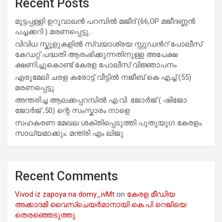
Recent Posts
മുട്ടപ്പള്ളി ഉറുവാലൻ പറമ്പിൽ മജീദ് (66,OP മജീദണ്ണൻ
പച്ചക്കറി ) മരണപ്പെട്ടു..
വിവിധ സ്കൂളുകളില്‍ സ്വയാശ്രയ സ്റ്റുഡന്‍റ് പോലീസ്
കേഡറ്റ് പദ്ധതി ആരംഭിക്കുന്നതിനുള്ള അപേക്ഷ
ക്ഷണിച്ചുകൊണ്ട് കേരള പോലീസ് വിജ്ഞാപനം
എരുമേലി ചരള കരോട്ട് വീട്ടിൽ നജീബ് കെ എച്ച് (55)
മരണപ്പെട്ടു.
അന്തരിച്ച ആ​ല​ക്ക​പ്പ​റമ്പിൽ​ എ.​വി. ജോ​ർ​ജ് ( ഷിജോ
ജോർജ് ,50) ന്റെ സംസ്കാരം നാളെ
സഹകരണ മേഖല ശക്തിപ്പെടുത്തി പുതുയുഗ കേരളം
സാധ്യമാക്കും: മന്ത്രി എം ലിജു
Recent Comments
Vivod iz zapoya na domy_ivMt
on
കേരള മീഡിയ
അക്കാദമി വൈസ്ചെയർമാനായി കെ.പി റെജിയെ
തെരഞ്ഞെടുത്തു