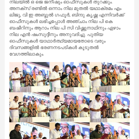
നിലയിൽ ഒ ജെ ജനീഷും ഓഫീസുകൾ തുറക്കും.
അനക്സ് രണ്ടിൽ ഒന്നാം നില മുതൽ യഥാക്രമം എം
ലിജു, വി ഇ അബ്ദുൽ ഗഫൂർ, ബിന്ദു കൃഷ്ണ എന്നിവർക്ക്
ഓഫീസുകൾ ലഭിച്ചപ്പോൾ അഞ്ചാം നില പി കെ
ബഷീറിനും ആറാം നില പി സി വിഷ്ണുനാഥിനും ഏഴാം
നില എൻ ഷംസുദ്ദീനും അനുവദിച്ചു. പുതിയ
ഓഫീസുകൾ യാഥാർത്ഥ്യമായതോടെ വരും
ദിവസങ്ങളിൽ ഭരണനടപടികൾ കൂടുതൽ
വേഗത്തിലാകും.