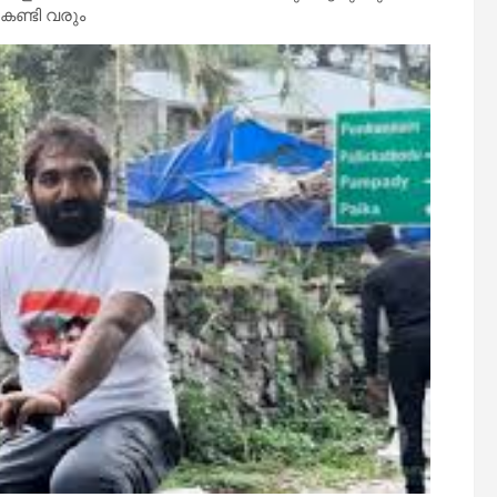
േണ്ടി വരും