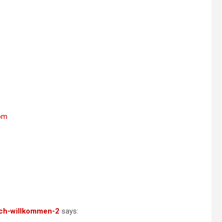
com
lich-willkommen-2
says: