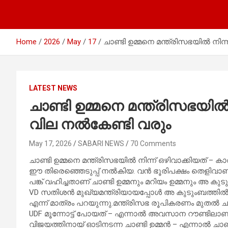
Home
2026
May
17
ചാണ്ടി ഉമ്മനെ മന്ത്രിസഭയിൽ നിന
LATEST NEWS
ചാണ്ടി ഉമ്മനെ മന്ത്രിസഭയിൽ
വില നൽകേണ്ടി വരും
May 17, 2026
SABARI NEWS
70 Comments
ചാണ്ടി ഉമ്മനെ മന്ത്രിസഭയിൽ നിന്ന് ഒഴിവാക്കിയത് –
ഈ തിരെഞ്ഞെടുപ്പ് നൽകിയ. വൻ ഭൂരിപക്ഷം തെളിവാണ്
പങ്ക് വഹിച്ചതാണ് ചാണ്ടി ഉമ്മനും മറിയം ഉമ്മനും അ ക
VD സതിശൻ മുഖ്യമന്ത്രിയായപ്പോൾ അ കുടുംബത്തിൽ ഓ
എന്ന് മാത്രം പറയുന്നു.മന്ത്രിസഭ രൂപികരണം മുതൽ ചാണ
UDF മൂന്നോട്ട് പോയത് – എന്നാൽ അവസാന റൗണ്ടിലാണ
വിജയത്തിനായ് ഓടിനടന്ന ചാണ്ടി ഉമ്മൻ – എന്നാൽ ചാ