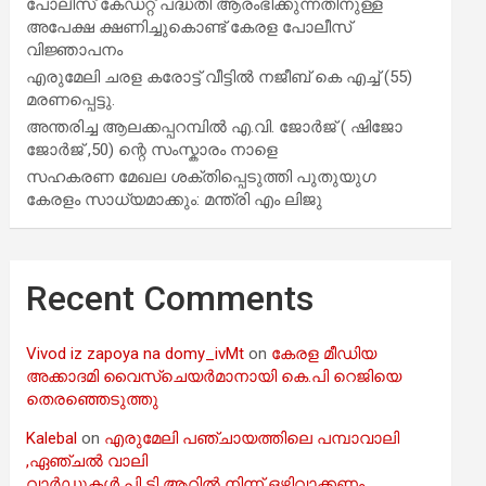
പോലീസ് കേഡറ്റ് പദ്ധതി ആരംഭിക്കുന്നതിനുള്ള
അപേക്ഷ ക്ഷണിച്ചുകൊണ്ട് കേരള പോലീസ്
വിജ്ഞാപനം
എരുമേലി ചരള കരോട്ട് വീട്ടിൽ നജീബ് കെ എച്ച് (55)
മരണപ്പെട്ടു.
അന്തരിച്ച ആ​ല​ക്ക​പ്പ​റമ്പിൽ​ എ.​വി. ജോ​ർ​ജ് ( ഷിജോ
ജോർജ് ,50) ന്റെ സംസ്കാരം നാളെ
സഹകരണ മേഖല ശക്തിപ്പെടുത്തി പുതുയുഗ
കേരളം സാധ്യമാക്കും: മന്ത്രി എം ലിജു
Recent Comments
Vivod iz zapoya na domy_ivMt
on
കേരള മീഡിയ
അക്കാദമി വൈസ്ചെയർമാനായി കെ.പി റെജിയെ
തെരഞ്ഞെടുത്തു
Kalebal
on
എരുമേലി പഞ്ചായത്തിലെ പമ്പാവാലി
,ഏഞ്ചൽ വാലി
വാർഡുകൾ പി ടി ആറിൽ നിന്ന് ഒഴിവാക്കണം