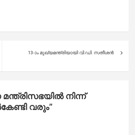
13-ാം മു​ഖ്യ​മ​ന്ത്രി​യാ​യി വി.​ഡി. സ​തീ​ശ​ൻ
െ മന്ത്രിസഭയിൽ നിന്ന്
കേണ്ടി വരും
”