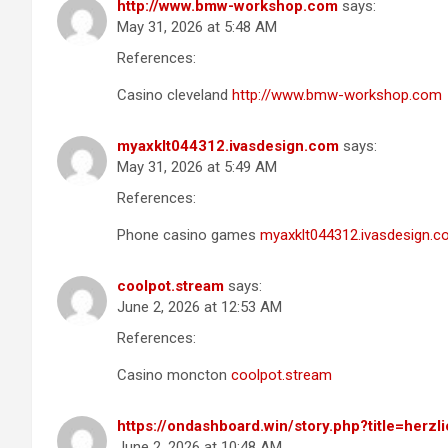
http://www.bmw-workshop.com
says:
May 31, 2026 at 5:48 AM
References:
Casino cleveland
http://www.bmw-workshop.com
myaxklt044312.ivasdesign.com
says:
May 31, 2026 at 5:49 AM
References:
Phone casino games
myaxklt044312.ivasdesign.
coolpot.stream
says:
June 2, 2026 at 12:53 AM
References:
Casino moncton
coolpot.stream
https://ondashboard.win/story.php?title=herz
June 2, 2026 at 10:48 AM