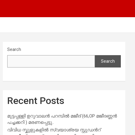
Search
Search
Recent Posts
മുട്ടപ്പള്ളി ഉറുവാലൻ പറമ്പിൽ മജീദ് (66,OP മജീദണ്ണൻ
പച്ചക്കറി ) മരണപ്പെട്ടു..
വിവിധ സ്കൂളുകളില്‍ സ്വയാശ്രയ സ്റ്റുഡന്‍റ്