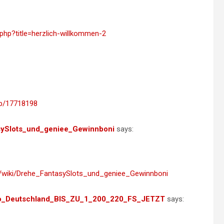
.php?title=herzlich-willkommen-2
/p/17718198
tasySlots_und_geniee_Gewinnboni
says:
ite/wiki/Drehe_FantasySlots_und_geniee_Gewinnboni
sino_Deutschland_BIS_ZU_1_200_220_FS_JETZT
says: