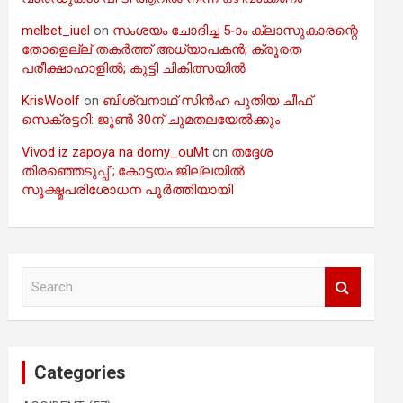
melbet_iuel
on
സംശയം ചോദിച്ച 5-ാം ക്ലാസുകാരന്റെ
തോളെല്ല് തകർത്ത് അധ്യാപകൻ; ക്രൂരത
പരീക്ഷാഹാളിൽ; കുട്ടി ചികിത്സയിൽ
KrisWoolf
on
ബിശ്വനാഥ് സിൻഹ പുതിയ ചീഫ്
സെക്രട്ടറി: ജൂൺ 30ന് ചുമതലയേൽക്കും
Vivod iz zapoya na domy_ouMt
on
തദ്ദേശ
തിരഞ്ഞെടുപ്പ് ;.കോട്ടയം ജില്ലയിൽ
സൂക്ഷ്മപരിശോധന പൂർത്തിയായി
S
e
a
r
c
Categories
h