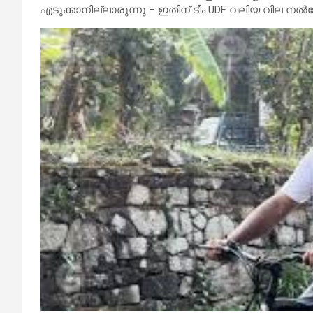
എടുക്കാനില്ലാരുന്നു – ഇതിന് ടീം UDF വലിയ വില നൽക