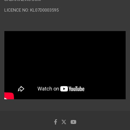
LICENCE NO: KL07D0003595