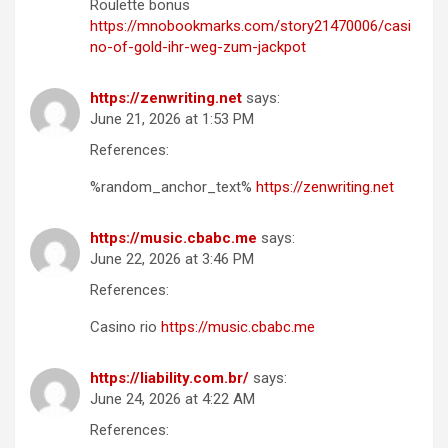
Roulette bonus
https://mnobookmarks.com/story21470006/casi
no-of-gold-ihr-weg-zum-jackpot
https://zenwriting.net
says:
June 21, 2026 at 1:53 PM
References:
%random_anchor_text%
https://zenwriting.net
https://music.cbabc.me
says:
June 22, 2026 at 3:46 PM
References:
Casino rio
https://music.cbabc.me
https://liability.com.br/
says:
June 24, 2026 at 4:22 AM
References: