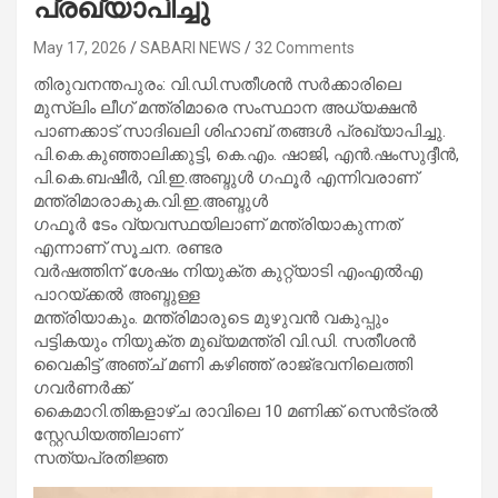
പ്രഖ്യാപിച്ചു
May 17, 2026
SABARI NEWS
32 Comments
തിരുവനന്തപുരം: വി.ഡി.സതീശന്‍ സര്‍ക്കാരിലെ
മുസ്ലിം ലീഗ് മന്ത്രിമാരെ സംസ്ഥാന അധ്യക്ഷന്‍
പാണക്കാട് സാദിഖലി ശിഹാബ് തങ്ങള്‍ പ്രഖ്യാപിച്ചു.
പി.കെ.കുഞ്ഞാലിക്കുട്ടി, കെ.എം. ഷാജി, എന്‍.ഷംസുദ്ദീന്‍,
പി.കെ.ബഷീര്‍, വി.ഇ.അബ്ദുള്‍ ഗഫൂര്‍ എന്നിവരാണ്
മന്ത്രിമാരാകുക.വി.ഇ.അബ്ദുള്‍
ഗഫൂര്‍ ടേം വ്യവസ്ഥയിലാണ് മന്ത്രിയാകുന്നത്
എന്നാണ് സൂചന. രണ്ടര
വര്‍ഷത്തിന് ശേഷം നിയുക്ത കുറ്റ്യാടി എംഎല്‍എ
പാറയ്‌ക്കല്‍ അബ്ദുള്ള
മന്ത്രിയാകും. മന്ത്രിമാരുടെ മുഴുവന്‍ വകുപ്പും
പട്ടികയും നിയുക്ത മുഖ്യമന്ത്രി വി.ഡി. സതീശന്‍
വൈകിട്ട് അഞ്ച് മണി കഴിഞ്ഞ് രാജ്ഭവനിലെത്തി
ഗവര്‍ണര്‍ക്ക്
കൈമാറി.തിങ്കളാഴ്ച രാവിലെ 10 മണിക്ക് സെന്‍ട്രല്‍
സ്റ്റേഡിയത്തിലാണ്
സത്യപ്രതിജ്ഞ