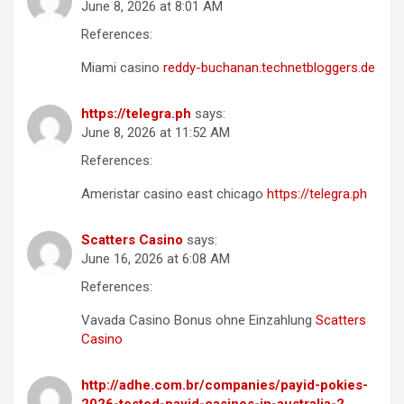
June 8, 2026 at 8:01 AM
References:
Miami casino
reddy-buchanan.technetbloggers.de
https://telegra.ph
says:
June 8, 2026 at 11:52 AM
References:
Ameristar casino east chicago
https://telegra.ph
Scatters Casino
says:
June 16, 2026 at 6:08 AM
References:
Vavada Casino Bonus ohne Einzahlung
Scatters
Casino
http://adhe.com.br/companies/payid-pokies-
2026-tested-payid-casinos-in-australia-2