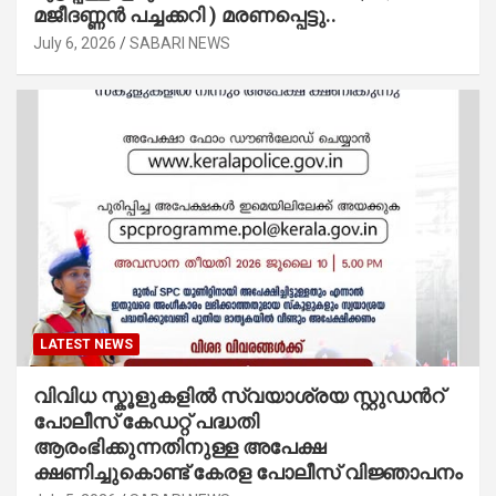
മജീദണ്ണൻ പച്ചക്കറി ) മരണപ്പെട്ടു..
July 6, 2026
SABARI NEWS
LATEST NEWS
വിവിധ സ്കൂളുകളില്‍ സ്വയാശ്രയ സ്റ്റുഡന്‍റ്
പോലീസ് കേഡറ്റ് പദ്ധതി
ആരംഭിക്കുന്നതിനുള്ള അപേക്ഷ
ക്ഷണിച്ചുകൊണ്ട് കേരള പോലീസ് വിജ്ഞാപനം