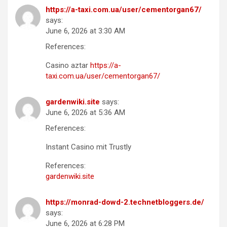
https://a-taxi.com.ua/user/cementorgan67/
says:
June 6, 2026 at 3:30 AM
References:
Casino aztar
https://a-
taxi.com.ua/user/cementorgan67/
gardenwiki.site
says:
June 6, 2026 at 5:36 AM
References:
Instant Casino mit Trustly
References:
gardenwiki.site
https://monrad-dowd-2.technetbloggers.de/
says:
June 6, 2026 at 6:28 PM