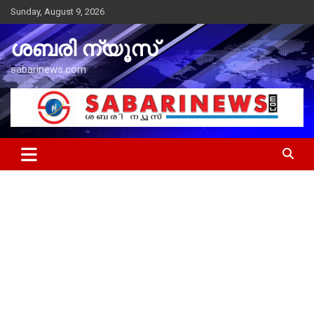
Skip
Sunday, August 9, 2026
to
content
ശബരി ന്യൂസ്
sabarinews.com