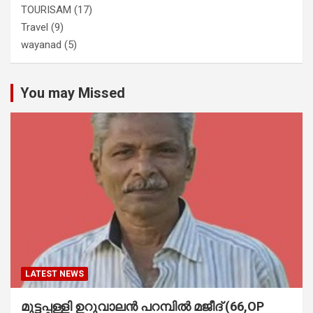
TOURISAM
(17)
Travel
(9)
wayanad
(5)
You may Missed
LATEST NEWS
മുട്ടപ്പള്ളി ഉറുവാലൻ പറമ്പിൽ മജീദ് (66,OP