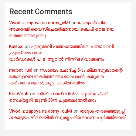
Recent Comments
Vivod iz zapoya na domy_ivMt
on
കേരള മീഡിയ
അക്കാദമി വൈസ്ചെയർമാനായി കെ.പി റെജിയെ
തെരഞ്ഞെടുത്തു
Kalebal
on
എരുമേലി പഞ്ചായത്തിലെ പമ്പാവാലി
,ഏഞ്ചൽ വാലി
വാർഡുകൾ പി ടി ആറിൽ നിന്ന് ഒഴിവാക്കണം
melbet_iuel
on
സംശയം ചോദിച്ച 5-ാം ക്ലാസുകാരന്റെ
തോളെല്ല് തകർത്ത് അധ്യാപകൻ; ക്രൂരത
പരീക്ഷാഹാളിൽ; കുട്ടി ചികിത്സയിൽ
KrisWoolf
on
ബിശ്വനാഥ് സിൻഹ പുതിയ ചീഫ്
സെക്രട്ടറി: ജൂൺ 30ന് ചുമതലയേൽക്കും
Vivod iz zapoya na domy_ouMt
on
തദ്ദേശ തിരഞ്ഞെടുപ്പ്
;.കോട്ടയം ജില്ലയിൽ സൂക്ഷ്മപരിശോധന പൂർത്തിയായി