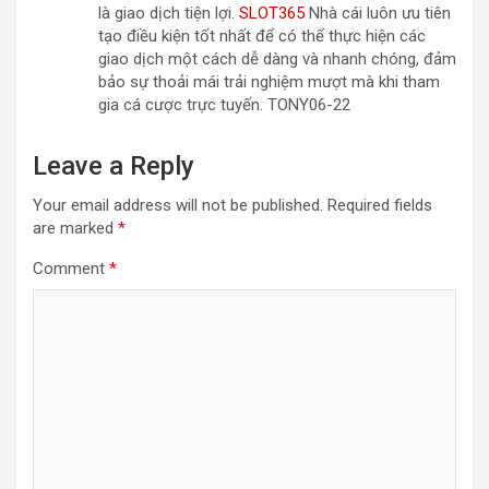
là giao dịch tiện lợi.
SLOT365
Nhà cái luôn ưu tiên
tạo điều kiện tốt nhất để có thể thực hiện các
giao dịch một cách dễ dàng và nhanh chóng, đảm
bảo sự thoải mái trải nghiệm mượt mà khi tham
gia cá cược trực tuyến. TONY06-22
Leave a Reply
Your email address will not be published.
Required fields
are marked
*
Comment
*