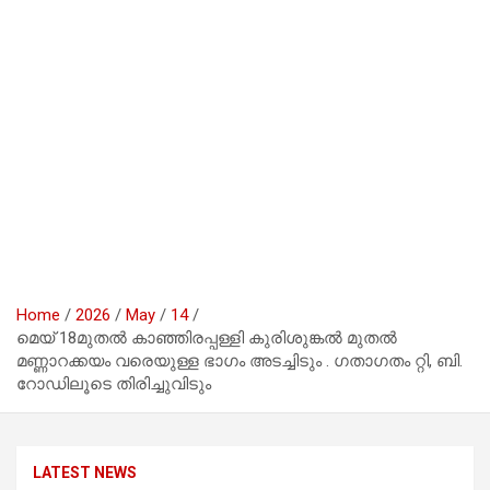
Home
2026
May
14
മെയ് 18മുതൽ കാഞ്ഞിരപ്പള്ളി കുരിശുങ്കൽ മുതൽ
മണ്ണാറക്കയം വരെയുള്ള ഭാഗം അടച്ചിടും . ഗതാഗതം റ്റി, ബി.
റോഡിലൂടെ തിരിച്ചുവിടും
LATEST NEWS