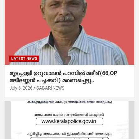
LATEST NEWS
മുട്ടപ്പള്ളി ഉറുവാലൻ പറമ്പിൽ മജീദ് (66,OP
മജീദണ്ണൻ പച്ചക്കറി ) മരണപ്പെട്ടു..
July 6, 2026
SABARI NEWS