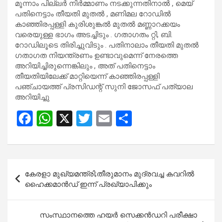
മൂന്നാം പില്ലർ നിർമ്മാണം നടക്കുന്നതിനാൽ , മെയ്
പതിനെട്ടാം തീയതി മുതൽ , മണിമല റോഡിൽ
കാഞ്ഞിരപ്പള്ളി കുരിശുങ്കൽ മുതൽ മണ്ണാറക്കയം
വരെയുള്ള ഭാഗം അടച്ചിടും . ഗതാഗതം റ്റി, ബി.
റോഡിലൂടെ തിരിച്ചുവിടും . പതിനാലാം തീയതി മുതൽ
ഗതാഗത നിയന്ത്രണം ഉണ്ടാവുമെന്ന് നേരത്തെ
അറിയിച്ചിരുന്നെങ്കിലും , അത് പതിനെട്ടാം
തീയതിയിലേക്ക് മാറ്റിയെന്ന് കാഞ്ഞിരപ്പള്ളി
പഞ്ചായത്ത് പ്രസിഡന്റ് സുനി ജോസഫ് പത്യാല
അറിയിച്ചു
F
W
X
T
E
S
a
h
wi
m
h
ce
at
tt
ail
ar
b
s
er
e
Post
കേ​ര​ളാ മു​ഖ്യ​മ​ന്ത്രി;തീ​രു​മാ​നം മു​ദ്ര​വ​ച്ച ക​വ​റി​ല്‍
o
A
navigation
ഹൈ​ക്ക​മാ​ന്‍​ഡ് ഇ​ന്ന് പ്ര​ഖ്യാ​പി​ക്കും
o
p
k
p
സംസ്ഥാനത്തെ ഹയർ സെക്കൻഡറി പരീക്ഷാ