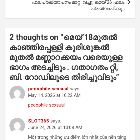
ഫലപ്രഖ്യാപനം മാറ്റി വച്ചു; മെയ് 26 ഫലം
പ്രഖ്യാപിക്കും
2 thoughts on “
മെയ് 18മുതൽ
കാഞ്ഞിരപ്പള്ളി കുരിശുങ്കൽ
മുതൽ മണ്ണാറക്കയം വരെയുള്ള
ഭാഗം അടച്ചിടും . ഗതാഗതം റ്റി,
ബി. റോഡിലൂടെ തിരിച്ചുവിടും
”
pedophile sexsual
says:
May 14, 2026 at 10:22 AM
pedophile sexsual
SLOT365
says:
June 24, 2026 at 10:08 AM
Một trong những ưu điểm lớn nhất của nền tảng