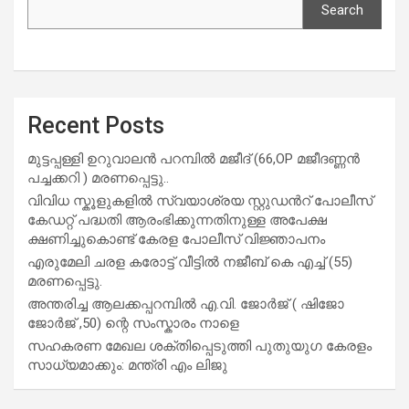
Search
Recent Posts
മുട്ടപ്പള്ളി ഉറുവാലൻ പറമ്പിൽ മജീദ് (66,OP മജീദണ്ണൻ
പച്ചക്കറി ) മരണപ്പെട്ടു..
വിവിധ സ്കൂളുകളില്‍ സ്വയാശ്രയ സ്റ്റുഡന്‍റ് പോലീസ്
കേഡറ്റ് പദ്ധതി ആരംഭിക്കുന്നതിനുള്ള അപേക്ഷ
ക്ഷണിച്ചുകൊണ്ട് കേരള പോലീസ് വിജ്ഞാപനം
എരുമേലി ചരള കരോട്ട് വീട്ടിൽ നജീബ് കെ എച്ച് (55)
മരണപ്പെട്ടു.
അന്തരിച്ച ആ​ല​ക്ക​പ്പ​റമ്പിൽ​ എ.​വി. ജോ​ർ​ജ് ( ഷിജോ
ജോർജ് ,50) ന്റെ സംസ്കാരം നാളെ
സഹകരണ മേഖല ശക്തിപ്പെടുത്തി പുതുയുഗ കേരളം
സാധ്യമാക്കും: മന്ത്രി എം ലിജു