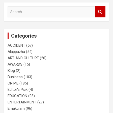
S
e
a
r
c
Categories
h
ACCIDENT
(57)
Alappuzha
(54)
ART AND CULTURE
(26)
AWARDS
(15)
Blog
(2)
Business
(103)
CRIME
(185)
Editor's Pick
(4)
EDUCATION
(98)
ENTERTAINMENT
(27)
Ernakulam
(96)