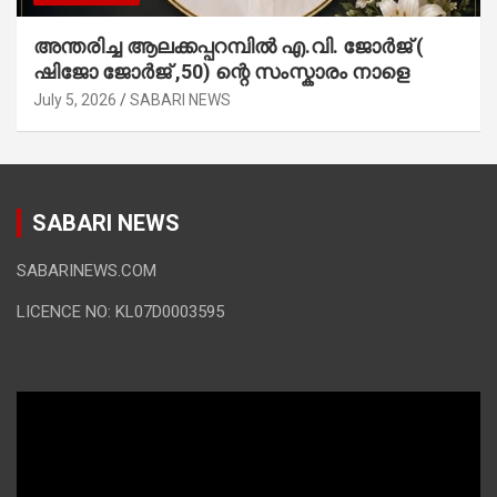
അന്തരിച്ച ആ​ല​ക്ക​പ്പ​റമ്പിൽ​ എ.​വി. ജോ​ർ​ജ് (
ഷിജോ ജോർജ് ,50) ന്റെ സംസ്കാരം നാളെ
July 5, 2026
SABARI NEWS
SABARI NEWS
SABARINEWS.COM
LICENCE NO: KL07D0003595