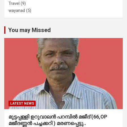
Travel
(9)
wayanad
(5)
You may Missed
LATEST NEWS
മുട്ടപ്പള്ളി ഉറുവാലൻ പറമ്പിൽ മജീദ് (66,OP
മജീദണ്ണൻ പച്ചക്കറി ) മരണപ്പെട്ടു..