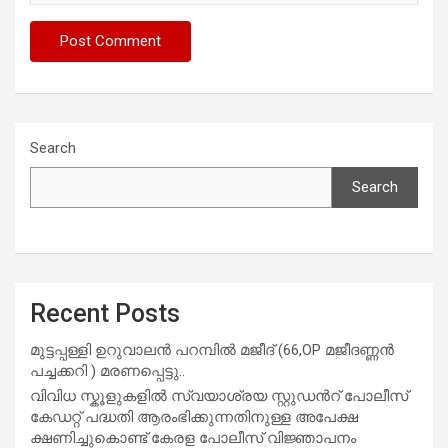
Search
Search
Recent Posts
മുട്ടപ്പള്ളി ഉറുവാലൻ പറമ്പിൽ മജീദ് (66,OP മജീദണ്ണൻ
പച്ചക്കറി ) മരണപ്പെട്ടു..
വിവിധ സ്കൂളുകളില്‍ സ്വയാശ്രയ സ്റ്റുഡന്‍റ് പോലീസ്
കേഡറ്റ് പദ്ധതി ആരംഭിക്കുന്നതിനുള്ള അപേക്ഷ
ക്ഷണിച്ചുകൊണ്ട് കേരള പോലീസ് വിജ്ഞാപനം