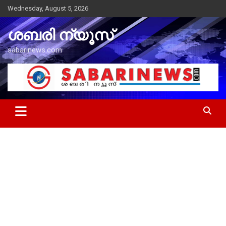
Skip
Wednesday, August 5, 2026
to
content
ശബരി ന്യൂസ്
sabarinews.com