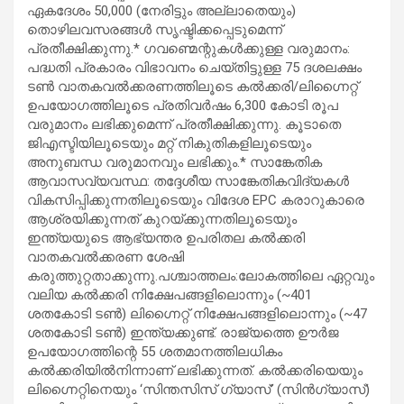
ഏകദേശം 50,000 (നേരിട്ടും അല്ലാതെയും)
തൊഴിലവസരങ്ങൾ സൃഷ്ടിക്കപ്പെടുമെന്ന്
പ്രതീക്ഷിക്കുന്നു.* ഗവണ്മെന്റുകൾക്കുള്ള വരുമാനം:
പദ്ധതി പ്രകാരം വിഭാവനം ചെയ്തിട്ടുള്ള 75 ദശലക്ഷം
ടൺ വാതകവൽക്കരണത്തിലൂടെ കൽക്കരി/ലിഗ്നൈറ്റ്
ഉപയോഗത്തിലൂടെ പ്രതിവർഷം 6,300 കോടി രൂപ
വരുമാനം ലഭിക്കുമെന്ന് പ്രതീക്ഷിക്കുന്നു. കൂടാതെ
ജിഎസ്ടിയിലൂടെയും മറ്റ് നികുതികളിലൂടെയും
അനുബന്ധ വരുമാനവും ലഭിക്കും.* സാങ്കേതിക
ആവാസവ്യവസ്ഥ: തദ്ദേശീയ സാങ്കേതികവിദ്യകൾ
വികസിപ്പിക്കുന്നതിലൂടെയും വിദേശ EPC കരാറുകാരെ
ആശ്രയിക്കുന്നത് കുറയ്ക്കുന്നതിലൂടെയും
ഇന്ത്യയുടെ ആഭ്യന്തര ഉപരിതല കൽക്കരി
വാതകവൽക്കരണ ശേഷി
കരുത്തുറ്റതാക്കുന്നു.പശ്ചാത്തലം:ലോകത്തിലെ ഏറ്റവും
വലിയ കൽക്കരി നിക്ഷേപങ്ങളിലൊന്നും (~401
ശതകോടി ടൺ) ലിഗ്നൈറ്റ് നിക്ഷേപങ്ങളിലൊന്നും (~47
ശതകോടി ടൺ) ഇന്ത്യക്കുണ്ട്. രാജ്യത്തെ ഊർജ
ഉപയോഗത്തിന്റെ 55 ശതമാനത്തിലധികം
കൽക്കരിയിൽനിന്നാണ് ലഭിക്കുന്നത്. കൽക്കരിയെയും
ലിഗ്നൈറ്റിനെയും ‘സിന്തസിസ് ഗ്യാസ്’ (സിൻഗ്യാസ്)