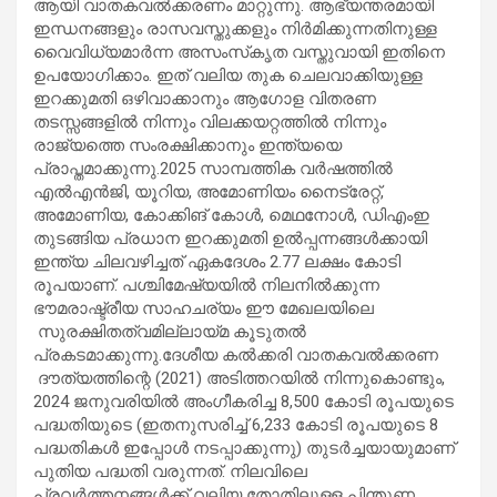
ആയി വാതകവൽക്കരണം മാറ്റുന്നു. ആഭ്യന്തരമായി
ഇന്ധനങ്ങളും രാസവസ്തുക്കളും നിർമിക്കുന്നതിനുള്ള
വൈവിധ്യമാർന്ന അസംസ്‌കൃത വസ്തുവായി ഇതിനെ
ഉപയോഗിക്കാം. ഇത് വലിയ തുക ചെലവാക്കിയുള്ള
ഇറക്കുമതി ഒഴിവാക്കാനും ആഗോള വിതരണ
തടസ്സങ്ങളിൽ നിന്നും വിലക്കയറ്റത്തിൽ നിന്നും
രാജ്യത്തെ സംരക്ഷിക്കാനും ഇന്ത്യയെ
പ്രാപ്തമാക്കുന്നു.2025 സാമ്പത്തിക വർഷത്തിൽ
എൽഎൻജി, യൂറിയ, അമോണിയം നൈട്രേറ്റ്,
അമോണിയ, കോക്കിങ് കോൾ, മെഥനോൾ, ഡിഎംഇ
തുടങ്ങിയ പ്രധാന ഇറക്കുമതി ഉൽപ്പന്നങ്ങൾക്കായി
ഇന്ത്യ ചിലവഴിച്ചത് ഏകദേശം 2.77 ലക്ഷം കോടി
രൂപയാണ്. പശ്ചിമേഷ്യയിൽ നിലനിൽക്കുന്ന
ഭൗമരാഷ്ട്രീയ സാഹചര്യം ഈ മേഖലയിലെ
സുരക്ഷിതത്വമില്ലായ്മ കൂടുതൽ
പ്രകടമാക്കുന്നു.ദേശീയ കൽക്കരി വാതകവൽക്കരണ
ദൗത്യത്തിന്റെ (2021) അടിത്തറയിൽ നിന്നുകൊണ്ടും,
2024 ജനുവരിയിൽ അംഗീകരിച്ച 8,500 കോടി രൂപയുടെ
പദ്ധതിയുടെ (ഇതനുസരിച്ച് 6,233 കോടി രൂപയുടെ 8
പദ്ധതികൾ ഇപ്പോൾ നടപ്പാക്കുന്നു) തുടർച്ചയായുമാണ്
പുതിയ പദ്ധതി വരുന്നത്. നിലവിലെ
പ്രവർത്തനങ്ങൾക്ക് വലിയ തോതിലുള്ള പിന്തുണ