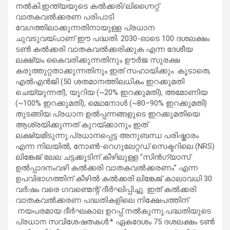
നൽകി.ഇന്ത്യയുടെ കൽക്കരി/ലിഗ്നൈറ്റ്
വാതകവൽക്കരണ പരിപാടി
വേഗത്തിലാക്കുന്നതിനായുള്ള പ്രധാന
ചുവടുവയ്പാണ് ഈ പദ്ധതി. 2030-ഓടെ 100 ദശലക്ഷം
ടൺ കൽക്കരി വാതകവൽക്കരിക്കുക എന്ന ദേശീയ
ലക്ഷ്യം കൈവരിക്കുന്നതിനും ഊർജ സുരക്ഷ
കരുത്തുറ്റതാക്കുന്നതിനും ഇത് സഹായിക്കും. കൂടാതെ,
എൽഎൻജി (50 ശതമാനത്തിലധികം ഇറക്കുമതി
ചെയ്യുന്നത്), യൂറിയ (~20% ഇറക്കുമതി), അമോണിയ
(~100% ഇറക്കുമതി), മെഥനോൾ (~80–90% ഇറക്കുമതി)
തുടങ്ങിയ പ്രധാന ഉൽപ്പന്നങ്ങളുടെ ഇറക്കുമതിയെ
ആശ്രയിക്കുന്നത് കുറയ്ക്കാനും ഇത്
ലക്ഷ്യമിടുന്നു.പ്രധാനപ്പെട്ട അനുബന്ധ പരിഷ്കാരം
എന്ന നിലയിൽ, നോൺ-റെഗുലേറ്റഡ് സെക്ടറിലെ (NRS)
ലിങ്കേജ് ലേല ചട്ടക്കൂടിന് കീഴിലുള്ള “സിൻഗ്യാസ്
ഉൽപ്പാദനംവഴി കൽക്കരി വാതകവൽക്കരണം” എന്ന
ഉപവിഭാഗത്തിന് കീഴിൽ കൽക്കരി ലിങ്കേജ് കാലാവധി 30
വർഷം വരെ ഗവണ്മെന്റ് ദീർഘിപ്പിച്ചു. ഇത് കൽക്കരി
വാതകവൽക്കരണ പദ്ധതികളിലെ നിക്ഷേപത്തിന്
നയപരമായ ദീർഘകാല ഉറപ്പ് നൽകുന്നു.പദ്ധതിയുടെ
പ്രധാന സവിശേഷതകൾ:* ഏകദേശം 75 ദശലക്ഷം ടൺ