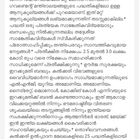
ഗവണ്മെന്റ് മന്ത്രാലയങ്ങളുടെ പദ്ധതികളിലോ ഉള്ള
ആനുകൂല്യങ്ങൾക്ക് പുറമെയാണ്; ഇത് മറ്റ്
ആനുകൂല്യങ്ങൾ ലഭ്യമാക്കുന്നതിന് തടസ്സമാകില്ല.*
പദ്ധതി ഒരു പ്രത്യേക സാങ്കേതികവിദ്യയോടും
ബന്ധപ്പെട്ടു നിൽക്കുന്നതല്ല; തദ്ദേശീയ
സാങ്കേതികവിദ്യകൾ സ്വീകരിക്കുന്നത്
പ്രോത്സാഹിപ്പിക്കും.തന്ത്രപരവും സാമ്പത്തികവുമായ
നേട്ടങ്ങൾ:* പ്രതീക്ഷിത നിക്ഷേപം: 2.5 മുതൽ 3.0 ലക്ഷം
കോടി രൂപ വരെ നിക്ഷേപം സമാഹരിക്കാൻ
സാധിക്കുമെന്ന് പ്രതീക്ഷിക്കുന്നു.* ഊർജ സുരക്ഷയും
ഇറക്കുമതി ബദലും: കൽക്കരി വിഭവങ്ങളുടെ
വൈവിധ്യമാർന്ന ഉപയോഗം സാധ്യമാക്കുന്നതിലൂടെ
എൽഎൻജി, യൂറിയ, അമോണിയ, അമോണിയം
നൈട്രേറ്റ്, മെഥനോൾ, കോക്കിങ് കോൾ എന്നിവയുടെ
ഇറക്കുമതിക്ക് ബദൽ കണ്ടെത്താനാകും. ഇത് ആഗോള
വിലക്കയറ്റത്തിൽ നിന്നും ഭൗമരാഷ്ട്രീയ വിതരണ
ശൃംഖലയിലെ തടസ്സങ്ങളിൽ നിന്നും ഇന്ത്യയെ
സംരക്ഷിക്കുന്നതിനൊപ്പം ആത്മനിർഭർ ഭാരത്, മേയ്ക്ക്
ഇൻ ഇന്ത്യ ലക്ഷ്യങ്ങൾ കൈവരിക്കാൻ
സഹായിക്കുകയും ചെയ്യും.* തൊഴിലവസരങ്ങൾ:
കൽക്കരി ഉൽപ്പാദന മേഖലകളിലെ 25 പദ്ധതികളിലായി