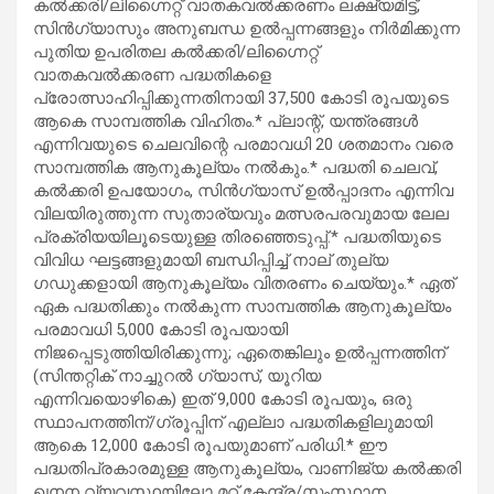
കൽക്കരി/ലിഗ്നൈറ്റ് വാതകവൽക്കരണം ലക്ഷ്യമിട്ട്,
സിൻഗ്യാസും അനുബന്ധ ഉൽപ്പന്നങ്ങളും നിർമിക്കുന്ന
പുതിയ ഉപരിതല കൽക്കരി/ലിഗ്നൈറ്റ്
വാതകവൽക്കരണ പദ്ധതികളെ
പ്രോത്സാഹിപ്പിക്കുന്നതിനായി 37,500 കോടി രൂപയുടെ
ആകെ സാമ്പത്തിക വിഹിതം.* പ്ലാന്റ്, യന്ത്രങ്ങൾ
എന്നിവയുടെ ചെലവിന്റെ പരമാവധി 20 ശതമാനം വരെ
സാമ്പത്തിക ആനുകൂല്യം നൽകും.* പദ്ധതി ചെലവ്,
കൽക്കരി ഉപയോഗം, സിൻഗ്യാസ് ഉൽപ്പാദനം എന്നിവ
വിലയിരുത്തുന്ന സുതാര്യവും മത്സരപരവുമായ ലേല
പ്രക്രിയയിലൂടെയുള്ള തിരഞ്ഞെടുപ്പ്.* പദ്ധതിയുടെ
വിവിധ ഘട്ടങ്ങളുമായി ബന്ധിപ്പിച്ച് നാല് തുല്യ
ഗഡുക്കളായി ആനുകൂല്യം വിതരണം ചെയ്യും.* ഏത്
ഏക പദ്ധതിക്കും നൽകുന്ന സാമ്പത്തിക ആനുകൂല്യം
പരമാവധി 5,000 കോടി രൂപയായി
നിജപ്പെടുത്തിയിരിക്കുന്നു; ഏതെങ്കിലും ഉൽപ്പന്നത്തിന്
(സിന്തറ്റിക് നാച്ചുറൽ ഗ്യാസ്, യൂറിയ
എന്നിവയൊഴികെ) ഇത് 9,000 കോടി രൂപയും, ഒരു
സ്ഥാപനത്തിന്/ഗ്രൂപ്പിന് എല്ലാ പദ്ധതികളിലുമായി
ആകെ 12,000 കോടി രൂപയുമാണ് പരിധി.* ഈ
പദ്ധതിപ്രകാരമുള്ള ആനുകൂല്യം, വാണിജ്യ കൽക്കരി
ഖനന വ്യവസ്ഥയിലോ മറ്റ് കേന്ദ്ര/സംസ്ഥാന