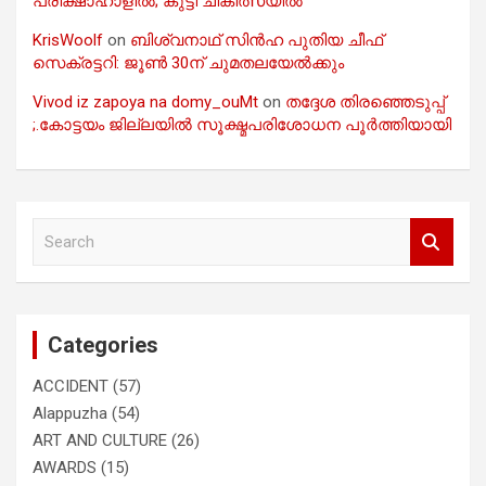
പരീക്ഷാഹാളിൽ; കുട്ടി ചികിത്സയിൽ
KrisWoolf
on
ബിശ്വനാഥ് സിൻഹ പുതിയ ചീഫ്
സെക്രട്ടറി: ജൂൺ 30ന് ചുമതലയേൽക്കും
Vivod iz zapoya na domy_ouMt
on
തദ്ദേശ തിരഞ്ഞെടുപ്പ്
;.കോട്ടയം ജില്ലയിൽ സൂക്ഷ്മപരിശോധന പൂർത്തിയായി
S
e
a
r
c
Categories
h
ACCIDENT
(57)
Alappuzha
(54)
ART AND CULTURE
(26)
AWARDS
(15)