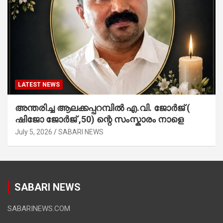
LATEST NEWS
അന്തരിച്ച ആ​ല​ക്ക​പ്പ​റമ്പിൽ​ എ.​വി. ജോ​ർ​ജ് (
ഷിജോ ജോർജ് ,50) ന്റെ സംസ്കാരം നാളെ
July 5, 2026
SABARI NEWS
SABARI NEWS
SABARINEWS.COM