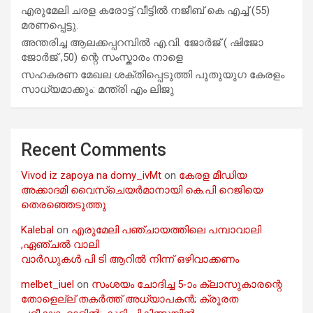
എരുമേലി ചരള കരോട്ട് വീട്ടിൽ നജീബ് കെ എച്ച് (55)
മരണപ്പെട്ടു.
അന്തരിച്ച ആ​ല​ക്ക​പ്പ​റമ്പിൽ​ എ.​വി. ജോ​ർ​ജ് ( ഷിജോ
ജോർജ് ,50) ന്റെ സംസ്കാരം നാളെ
സഹകരണ മേഖല ശക്തിപ്പെടുത്തി പുതുയുഗ കേരളം
സാധ്യമാക്കും: മന്ത്രി എം ലിജു
Recent Comments
Vivod iz zapoya na domy_ivMt
on
കേരള മീഡിയ
അക്കാദമി വൈസ്ചെയർമാനായി കെ.പി റെജിയെ
തെരഞ്ഞെടുത്തു
Kalebal
on
എരുമേലി പഞ്ചായത്തിലെ പമ്പാവാലി
,ഏഞ്ചൽ വാലി
വാർഡുകൾ പി ടി ആറിൽ നിന്ന് ഒഴിവാക്കണം
melbet_iuel
on
സംശയം ചോദിച്ച 5-ാം ക്ലാസുകാരന്റെ
തോളെല്ല് തകർത്ത് അധ്യാപകൻ; ക്രൂരത