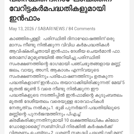
വേറിട്ടകര്‍മപദ്ധതികളുമായി
ഇന്‍ഫാം
May 13, 2026
SABARI NEWS
84 Comments
കാഞ്ഞിരപ്പള്ളി: പരിസ്ഥിതി ദിനാഘോഷത്തിന് ഒരു
മാസം നീണ്ടു നില്‍ക്കുന്ന വിവിധ കര്‍മപദ്ധതികള്‍
ആവിഷ്‌കരിച്ചതായി ഇന്‍ഫാം ദേശീയ ചെയര്‍മാന്‍ ഫാ.
തോമസ് മറ്റമുണ്ടയില്‍ അറിയിച്ചു.പരിസ്ഥിതി
സംരക്ഷണത്തിന്റെ ഭാഗമായി പഞ്ചഭൂതങ്ങളായ മണ്ണ്,
ജലം, വായു, അഗ്നി, ആകാശം എന്നിവയുടെ
സംരക്ഷണത്തിനും പരിപോഷണത്തിനും ഉതകുന്ന
പദ്ധതികളാണ് ഇന്‍ഫാം തയാറാക്കിയിരിക്കുന്നത്. മേയ് 5
മുതല്‍ ജൂണ്‍ 5 വരെ നീണ്ടു നില്‍ക്കുന്ന ഈ
പദ്ധതികളുടെ നടത്തിപ്പില്‍ ഇന്‍ഫാമിന്റെ കുടുംബതലം
മുതല്‍ ദേശീയതലം വരെയുള്ള ഭാരവാഹികള്‍
നേതൃത്വം നല്‍കും.1. ഭൂമി പുനര്‍ജനി പദ്ധതിയിലൂടെ
മണ്ണിന്റെ പുനര്‍ജന്മത്തിനും പിഎച്ച്
ക്രമീകരിക്കുന്നതിനുമായി 10 ലക്ഷത്തിലധികം കിലോ
ഡോളോമൈറ്റ് സബ്‌സിഡി നിരക്കില്‍ കര്‍ഷകര്‍ക്ക്
വിതരണം ചെയ്യും.2. ധരണീ സമൃദ്ധി പദ്ധതി വഴി മണ്ണ്