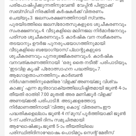
പരിപോഷിപ്പിക്കുന്നതിനുവേണ്ടി വേപ്പിന്‍ പിണ്ണാക്ക്
സബ്‌സിഡി നിരക്കില്‍ കര്‍ഷകര്‍ക്ക് വിതരണം
ചെയ്യും.3. ജലസംരക്ഷണത്തിനായി സ്വന്തം
പുരയിടത്തിലെ ജലസ്രോതസുകളുടെ ശുചീകരണവും
സംരക്ഷണവും.4. വീടുകളിലെ മലിനജല നിര്‍മാര്‍ജനവും
പരിസര ശുചീകരണവും.5. കാര്‍ഷിക വന നശീകരണം
തടയാനും ഊര്‍ജ പുനരുപയോഗത്തിനുമായി
വീടുകളിലെ ബയോഗ്യാസ് പ്ലാന്റുകളുടെ
ശുചീകരണവും പുനരുജ്ജീകരണവും.6. കാര്‍ഷിക
വനവത്കരണത്തിനായി ‘ഒരു തൈ നടീല്‍’ പരിപാടിയും,
‘ഇടവിള കൃഷി’ പ്രോത്സാഹന പദ്ധതിയും.7.
ആഗോളതാപനത്തിനും കാര്‍ബണ്‍
നിര്‍ഗമനത്തിനുമെതിരേ ‘വിളക്ക് അണയ്ക്കൂ വിശ്വം
കാക്കൂ’ എന്ന മുദ്രാവാക്യത്തിലധിഷ്ഠിതമായി ജൂണ്‍ 4-ാം
തീയതി രാത്രി 7.00 മുതല്‍ അര മണിക്കൂര്‍ വിളക്ക്
അണയ്ക്കല്‍ പരിപാടി.8. അടുക്കളത്തോട്ട
നിര്‍മാണത്തിനായി ‘വിത്തു കൊട്ട’ വിതരണം.ഈ
പദ്ധതികളെല്ലാം ജൂണ്‍ 4 ന് മുമ്പ് പൂര്‍ത്തിയാക്കി ജൂണ്‍
5-ന് പരിസ്ഥിതി ദിനം സമുചിതമായി
ആഘോഷിക്കും.ജൂണ്‍ 5-ാം തീയതിയിലെ
പരിസ്ഥിതിദിനാഘോഷം പൊടിമറ്റം സെന്റ് മേരീസ്