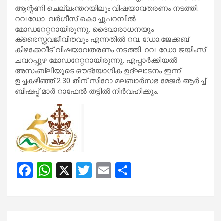
ആന്റണി ചെല്ലംന്തറയിലും വിഷയാവതരണം നടത്തി.
റവ.ഡോ. വര്‍ഗീസ് കൊച്ചുപറമ്പില്‍
മോഡറേറ്ററായിരുന്നു. ദൈവാരാധനയും
ക്രൈസ്തവജീവിതവും എന്നതില്‍ റവ. ഡോ.ജേക്കബ്
കിഴക്കേവീട് വിഷയാവതരണം നടത്തി. റവ. ഡോ ജയിംസ്
ചവറപ്പുഴ മോഡറേറ്ററായിരുന്നു. എപ്പാര്‍ക്കിയല്‍
അസംബ്ലിയുടെ ഔദ്യോഗിക ഉദ്ഘാടനം ഇന്ന്
ഉച്ചകഴിഞ്ഞ് 2.30 തിന് സീറോ മലബാര്‍സഭ മേജര്‍ ആര്‍ച്ച്
ബിഷപ്പ് മാര്‍ റാഫേല്‍ തട്ടില്‍ നിര്‍വഹിക്കും.
F
W
X
T
E
S
a
h
wi
m
h
ce
at
tt
ail
ar
b
s
er
e
Post