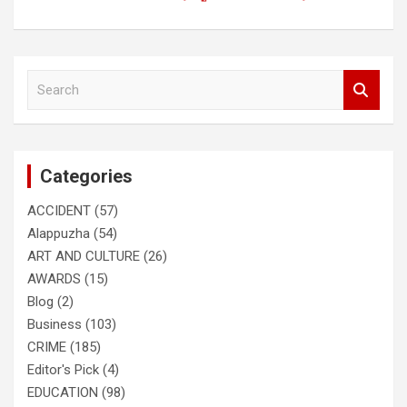
S
e
a
r
c
Categories
h
ACCIDENT
(57)
Alappuzha
(54)
ART AND CULTURE
(26)
AWARDS
(15)
Blog
(2)
Business
(103)
CRIME
(185)
Editor's Pick
(4)
EDUCATION
(98)