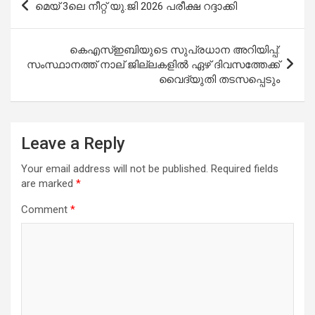
മെയ് 3ലെ നീറ്റ് യു.ജി 2026 പരീക്ഷ റദ്ദാക്കി
o
A
navigation
o
p
കെഎസ്ഇബിയുടെ സുപ്രധാന അറിയിപ്പ്:
k
p
സംസ്ഥാനത്ത് നാല് ജില്ലകളിൽ ഏഴ് ദിവസത്തേക്ക്
വൈദ്യുതി തടസപ്പെടും
Leave a Reply
Your email address will not be published.
Required fields
are marked
*
Comment
*