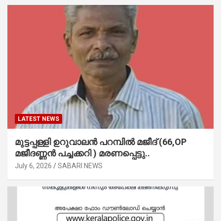
LATEST NEWS
മുട്ടപ്പള്ളി ഉറുവാലൻ പറമ്പിൽ മജീദ് (66,OP
മജീദണ്ണൻ പച്ചക്കറി ) മരണപ്പെട്ടു..
July 6, 2026
SABARI NEWS