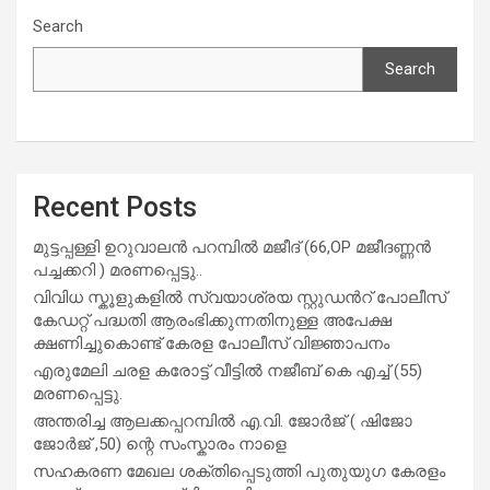
Search
Search
Recent Posts
മുട്ടപ്പള്ളി ഉറുവാലൻ പറമ്പിൽ മജീദ് (66,OP മജീദണ്ണൻ
പച്ചക്കറി ) മരണപ്പെട്ടു..
വിവിധ സ്കൂളുകളില്‍ സ്വയാശ്രയ സ്റ്റുഡന്‍റ് പോലീസ്
കേഡറ്റ് പദ്ധതി ആരംഭിക്കുന്നതിനുള്ള അപേക്ഷ
ക്ഷണിച്ചുകൊണ്ട് കേരള പോലീസ് വിജ്ഞാപനം
എരുമേലി ചരള കരോട്ട് വീട്ടിൽ നജീബ് കെ എച്ച് (55)
മരണപ്പെട്ടു.
അന്തരിച്ച ആ​ല​ക്ക​പ്പ​റമ്പിൽ​ എ.​വി. ജോ​ർ​ജ് ( ഷിജോ
ജോർജ് ,50) ന്റെ സംസ്കാരം നാളെ
സഹകരണ മേഖല ശക്തിപ്പെടുത്തി പുതുയുഗ കേരളം