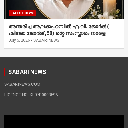
LATEST NEWS
അന്തരിച്ച ആ​ല​ക്ക​പ്പ​റമ്പിൽ​ എ.​വി. ജോ​ർ​ജ് (
ഷിജോ ജോർജ് ,50) ന്റെ സംസ്കാരം നാളെ
July 5, 2026
SABARI NEWS
SABARI NEWS
SABARINEWS.COM
LICENCE NO: KL07D0003595