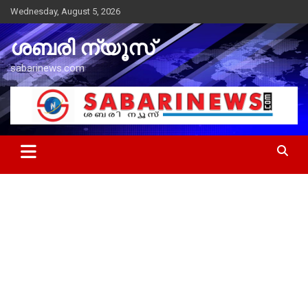
Skip
Wednesday, August 5, 2026
to
content
ശബരി ന്യൂസ്
sabarinews.com