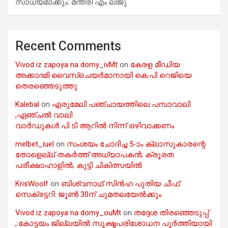
സാധ്യമാക്കും: മന്ത്രി എം ലിജു
Recent Comments
Vivod iz zapoya na domy_ivMt
on
കേരള മീഡിയ
അക്കാദമി വൈസ്ചെയർമാനായി കെ.പി റെജിയെ
തെരഞ്ഞെടുത്തു
Kalebal
on
എരുമേലി പഞ്ചായത്തിലെ പമ്പാവാലി
,ഏഞ്ചൽ വാലി
വാർഡുകൾ പി ടി ആറിൽ നിന്ന് ഒഴിവാക്കണം
melbet_iuel
on
സംശയം ചോദിച്ച 5-ാം ക്ലാസുകാരന്റെ
തോളെല്ല് തകർത്ത് അധ്യാപകൻ; ക്രൂരത
പരീക്ഷാഹാളിൽ; കുട്ടി ചികിത്സയിൽ
KrisWoolf
on
ബിശ്വനാഥ് സിൻഹ പുതിയ ചീഫ്
സെക്രട്ടറി: ജൂൺ 30ന് ചുമതലയേൽക്കും
Vivod iz zapoya na domy_ouMt
on
തദ്ദേശ തിരഞ്ഞെടുപ്പ്
;.കോട്ടയം ജില്ലയിൽ സൂക്ഷ്മപരിശോധന പൂർത്തിയായി