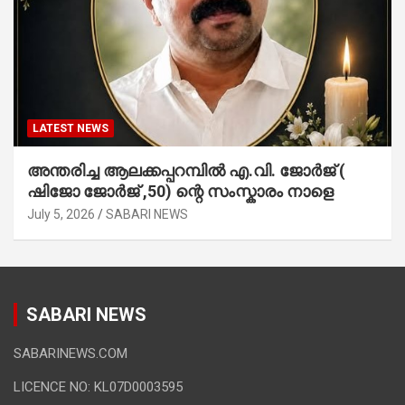
LATEST NEWS
അന്തരിച്ച ആ​ല​ക്ക​പ്പ​റമ്പിൽ​ എ.​വി. ജോ​ർ​ജ് (
ഷിജോ ജോർജ് ,50) ന്റെ സംസ്കാരം നാളെ
July 5, 2026
SABARI NEWS
SABARI NEWS
SABARINEWS.COM
LICENCE NO: KL07D0003595