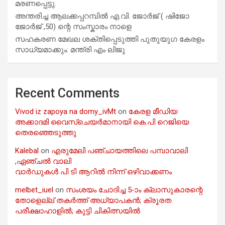
മരണപ്പെട്ടു.
അന്തരിച്ച ആ​ല​ക്ക​പ്പ​റമ്പിൽ​ എ.​വി. ജോ​ർ​ജ് ( ഷിജോ
ജോർജ് ,50) ന്റെ സംസ്കാരം നാളെ
സഹകരണ മേഖല ശക്തിപ്പെടുത്തി പുതുയുഗ കേരളം
സാധ്യമാക്കും: മന്ത്രി എം ലിജു
Recent Comments
Vivod iz zapoya na domy_ivMt
on
കേരള മീഡിയ
അക്കാദമി വൈസ്ചെയർമാനായി കെ.പി റെജിയെ
തെരഞ്ഞെടുത്തു
Kalebal
on
എരുമേലി പഞ്ചായത്തിലെ പമ്പാവാലി
,ഏഞ്ചൽ വാലി
വാർഡുകൾ പി ടി ആറിൽ നിന്ന് ഒഴിവാക്കണം
melbet_iuel
on
സംശയം ചോദിച്ച 5-ാം ക്ലാസുകാരന്റെ
തോളെല്ല് തകർത്ത് അധ്യാപകൻ; ക്രൂരത
പരീക്ഷാഹാളിൽ; കുട്ടി ചികിത്സയിൽ