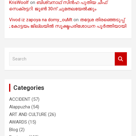
KrisWoolf
on
ബിശ്വനാഥ് സിൻഹ പുതിയ ചീഫ്
സെക്രട്ടറി: ജൂൺ 30ന് ചുമതലയേൽക്കും
Vivod iz zapoya na domy_ouMt
on
തദ്ദേശ തിരഞ്ഞെടുപ്പ്
;.കോട്ടയം ജില്ലയിൽ സൂക്ഷ്മപരിശോധന പൂർത്തിയായി
S
e
a
r
c
Categories
h
ACCIDENT
(57)
Alappuzha
(54)
ART AND CULTURE
(26)
AWARDS
(15)
Blog
(2)