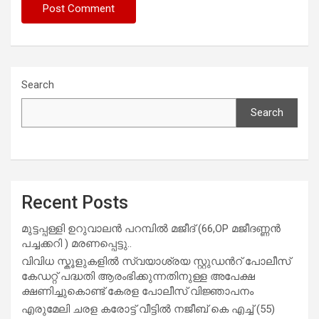
Search
Search
Recent Posts
മുട്ടപ്പള്ളി ഉറുവാലൻ പറമ്പിൽ മജീദ് (66,OP മജീദണ്ണൻ
പച്ചക്കറി ) മരണപ്പെട്ടു..
വിവിധ സ്കൂളുകളില്‍ സ്വയാശ്രയ സ്റ്റുഡന്‍റ് പോലീസ്
കേഡറ്റ് പദ്ധതി ആരംഭിക്കുന്നതിനുള്ള അപേക്ഷ
ക്ഷണിച്ചുകൊണ്ട് കേരള പോലീസ് വിജ്ഞാപനം
എരുമേലി ചരള കരോട്ട് വീട്ടിൽ നജീബ് കെ എച്ച് (55)