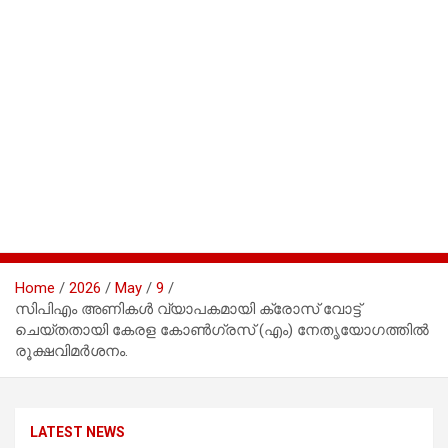
Home
2026
May
9
സിപിഎം അണികൾ വ്യാപകമായി ക്രോസ് വോട്ട്
ചെയ്തതായി കേരള കോൺഗ്രസ് (എം) നേതൃയോഗത്തിൽ
രൂക്ഷവിമർശനം.
LATEST NEWS