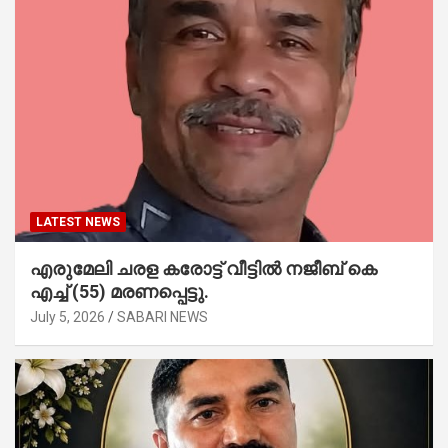
LATEST NEWS
എരുമേലി ചരള കരോട്ട് വീട്ടിൽ നജീബ് കെ
എച്ച് (55) മരണപ്പെട്ടു.
July 5, 2026
SABARI NEWS