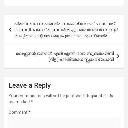
a
h
wi
m
h
ce
at
tt
ail
ar
b
s
er
e
Post
പ്രതിരോധ സഹമന്ത്രി സഞ്ജയ് സേത്ത് പാങ്ങോട്
o
A
navigation
സൈനിക കേന്ദ്രം സന്ദർശിച്ചു ; ഓപറേഷൻ സിന്ദൂർ
o
p
രാഷ്ട്രത്തിന്റെ അഭിമാനം ഉയർത്തി എന്ന് മന്ത്രി
k
p
ലെഫ്റ്റനന്റ് ജനറൽ എൻ.എസ്. രാജ സുബ്രഹ്മണി
(റിട്ട.) പ്രതിരോധ സ്റ്റാഫ് മേധാവി
Leave a Reply
Your email address will not be published.
Required fields
are marked
*
Comment
*