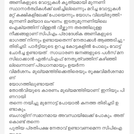
അണികളുടെ വോട്ടുകൾ കൃത്യമായി മുന്നണി
സ്ഥാനാർത്ഥികൾക്ക് ലഭിച്ചില്ലെന്നും മറിച്ച വോട്ടുകൾ
മറ്റ് കക്ഷികളിലേക്ക് പോയെന്നും യോഗം വിലയിരുത്തി.•
മുന്നണി മര്യാദ ലംഘനം: ഇടതുമുന്നണിയിലെ
ഐക്യത്തിന് വിള്ളൽ വീഴ്ത്തുന്ന തരത്തിലുള്ള
നീക്കങ്ങളാണ് സിപിഎം പ്രാദേശിക അണികളുടെ
ഭാഗത്ത് നിന്നും ഉണ്ടായതെന്ന് നേതാക്കൾ ആഞ്ഞടിച്ചു.•
തിരിച്ചടി: പാർട്ടിയുടെ ഉറച്ച കോട്ടകളിൽ പോലും വോട്ട്
ചോർച്ച ഉണ്ടായത് . സാ​ധാ​ര​ണ ജ​ന​ങ്ങ​ളു​ടെ പ​ള്‍​സ് മ​ന​
സി​ലാ​ക്കാ​ന്‍ എ​ല്‍​ഡി​എ​ഫ് നേ​തൃ​ത്വ​ത്തി​ന് ക​ഴി​ഞ്ഞി​
ല്ലെ​ന്നാ​ണ് പ്ര​ധാ​ന​മാ​യും ഉ​യ​ര്‍​ന്ന
വി​മ​ര്‍​ശ​നം. മു​ഖ്യ​മ​ന്ത്രി​ക്കെ​തി​രെ​യും രൂ​ക്ഷ​വി​മ​ർ​ശ​ന​മാ​
ണ്
യോ​ഗ​ത്തി​ലു​ണ്ടാ​യ​ത്.
തോ​ൽ​വി​യു​ടെ കാ​ര​ണം മു​ഖ്യ​മ​ന്ത്രി​യാ​ണ്. ഇ​നി​യും പി​
ണ​റാ​യി
ത​ന്നെ ന​യി​ച്ചു മു​ന്നോ​ട്ട് പോ​യാ​ൽ ക​ന​ത്ത തി​രി​ച്ച​ടി ഉ​
ണ്ടാ​കും.
ബം​ഗാ​ളി​ന് സ​മാ​ന​മാ​യ അ​വ​സ്ഥ​യി​ലേ​ക്ക് പോ​കും. അ​ത്
കൊ​ണ്ട് ത​ന്നെ
പു​തി​യ പ്ര​തി​പ​ക്ഷ നേ​താ​വ് ഉ​ണ്ടാ​വ​ണ​മെ​ന്ന സി​പി​ഐ​