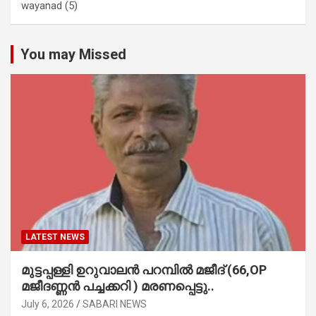
wayanad
(5)
You may Missed
LATEST NEWS
മുട്ടപ്പള്ളി ഉറുവാലൻ പറമ്പിൽ മജീദ് (66,OP
മജീദണ്ണൻ പച്ചക്കറി ) മരണപ്പെട്ടു..
July 6, 2026
SABARI NEWS