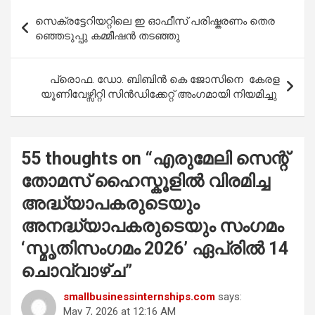
b
s
er
e
Post
സെ​ക്ര​ട്ടേ​റി​യ​റ്റി​ലെ ഇ ​ഓ​ഫീ​സ് പ​രി​ഷ്ക​ര​ണം തെ​ര​
o
A
navigation
ഞ്ഞെ​ടു​പ്പു ക​മ്മീ​ഷ​ൻ ത​ട​ഞ്ഞു
o
p
k
p
പ്രൊഫ. ഡോ. ബിബിൻ കെ ജോസിനെ കേരള
യൂണിവേഴ്സിറ്റി സിൻഡിക്കേറ്റ് അംഗമായി നിയമിച്ചു
55 thoughts on “
എരുമേലി സെന്റ്
തോമസ് ഹൈസ്കൂളിൽ വിരമിച്ച
അദ്ധ്യാപകരുടെയും
അനദ്ധ്യാപകരുടെയും സംഗമം
‘സ്മൃതിസംഗമം 2026’ ഏപ്രിൽ 14
ചൊവ്വാഴ്ച
”
smallbusinessinternships.com
says:
May 7, 2026 at 12:16 AM