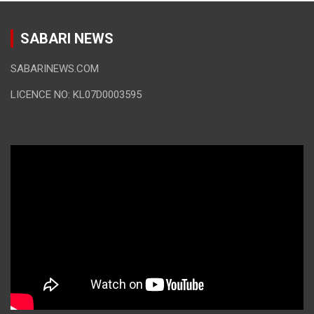
SABARI NEWS
SABARINEWS.COM
LICENCE NO: KL07D0003595