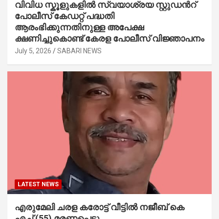
വിവിധ സ്കൂളുകളില്‍ സ്വയാശ്രയ സ്റ്റുഡന്‍റ്
പോലീസ് കേഡറ്റ് പദ്ധതി
ആരംഭിക്കുന്നതിനുള്ള അപേക്ഷ
ക്ഷണിച്ചുകൊണ്ട് കേരള പോലീസ് വിജ്ഞാപനം
July 5, 2026
SABARI NEWS
LATEST NEWS
എരുമേലി ചരള കരോട്ട് വീട്ടിൽ നജീബ് കെ
എച്ച് (55) മരണപ്പെട്ടു.