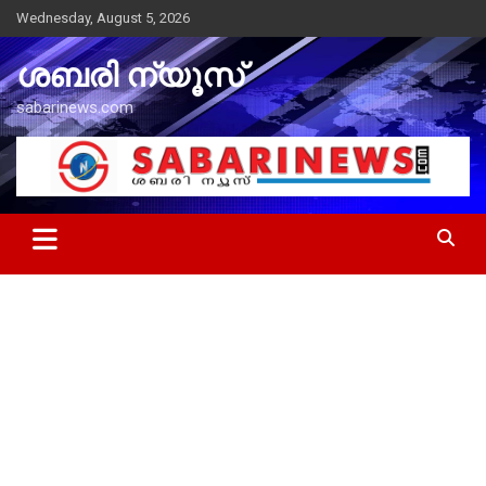
Skip
Wednesday, August 5, 2026
to
content
ശബരി ന്യൂസ്
sabarinews.com