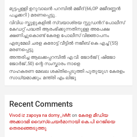
മുട്ടപ്പള്ളി ഉറുവാലൻ പറമ്പിൽ മജീദ് (66,OP മജീദണ്ണൻ
പച്ചക്കറി ) മരണപ്പെട്ടു..
വിവിധ സ്കൂളുകളില്‍ സ്വയാശ്രയ സ്റ്റുഡന്‍റ് പോലീസ്
കേഡറ്റ് പദ്ധതി ആരംഭിക്കുന്നതിനുള്ള അപേക്ഷ
ക്ഷണിച്ചുകൊണ്ട് കേരള പോലീസ് വിജ്ഞാപനം
എരുമേലി ചരള കരോട്ട് വീട്ടിൽ നജീബ് കെ എച്ച് (55)
മരണപ്പെട്ടു.
അന്തരിച്ച ആ​ല​ക്ക​പ്പ​റമ്പിൽ​ എ.​വി. ജോ​ർ​ജ് ( ഷിജോ
ജോർജ് ,50) ന്റെ സംസ്കാരം നാളെ
സഹകരണ മേഖല ശക്തിപ്പെടുത്തി പുതുയുഗ കേരളം
സാധ്യമാക്കും: മന്ത്രി എം ലിജു
Recent Comments
Vivod iz zapoya na domy_ivMt
on
കേരള മീഡിയ
അക്കാദമി വൈസ്ചെയർമാനായി കെ.പി റെജിയെ
തെരഞ്ഞെടുത്തു