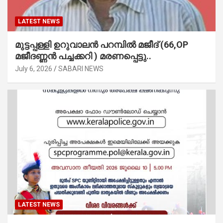
LATEST NEWS
മുട്ടപ്പള്ളി ഉറുവാലൻ പറമ്പിൽ മജീദ് (66,OP
മജീദണ്ണൻ പച്ചക്കറി ) മരണപ്പെട്ടു..
July 6, 2026
SABARI NEWS
LATEST NEWS