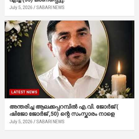
July 5, 2026
SABARI NEWS
LATEST NEWS
അന്തരിച്ച ആ​ല​ക്ക​പ്പ​റമ്പിൽ​ എ.​വി. ജോ​ർ​ജ് (
ഷിജോ ജോർജ് ,50) ന്റെ സംസ്കാരം നാളെ
July 5, 2026
SABARI NEWS