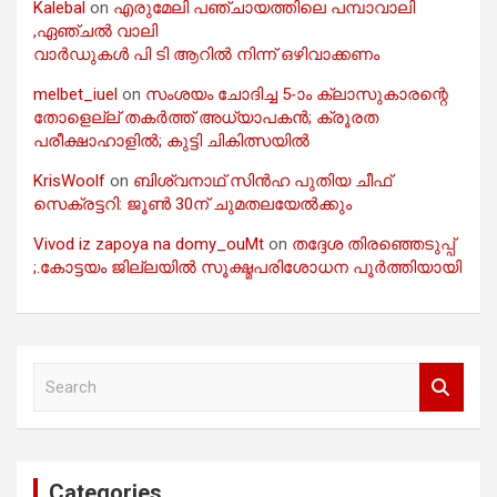
Kalebal
on
എരുമേലി പഞ്ചായത്തിലെ പമ്പാവാലി
,ഏഞ്ചൽ വാലി
വാർഡുകൾ പി ടി ആറിൽ നിന്ന് ഒഴിവാക്കണം
melbet_iuel
on
സംശയം ചോദിച്ച 5-ാം ക്ലാസുകാരന്റെ
തോളെല്ല് തകർത്ത് അധ്യാപകൻ; ക്രൂരത
പരീക്ഷാഹാളിൽ; കുട്ടി ചികിത്സയിൽ
KrisWoolf
on
ബിശ്വനാഥ് സിൻഹ പുതിയ ചീഫ്
സെക്രട്ടറി: ജൂൺ 30ന് ചുമതലയേൽക്കും
Vivod iz zapoya na domy_ouMt
on
തദ്ദേശ തിരഞ്ഞെടുപ്പ്
;.കോട്ടയം ജില്ലയിൽ സൂക്ഷ്മപരിശോധന പൂർത്തിയായി
S
e
a
r
c
Categories
h