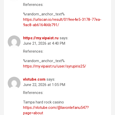
References:
%random_anchor_text%
https://urlscan.io/result/019ee4e5-3178-77ea-
9ac8-ab616466b791/
https://my.vipaist.ru
says:
June 21, 2026 at 4:40 PM
References:
%random_anchor_text%
https://my.vipaist.ru/user/syrupiris25/
vlotube.com
says:
June 22, 2026 at 1:05 PM
References:
Tampa hard rock casino
https://vlotube.com/@lavonlefanu547?
page=about