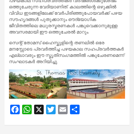
പഴയകാല സഹപ്രവർത്തകർ വർഷങ്ങൾക്കുശേഷം
ഒത്തുചേരുന്ന വേദിയാണിത്. കാലത്തിന്റെ ഒഴുക്കിൽ
വിവിധ ഇടങ്ങളിലേക്ക് വേർപിരിഞ്ഞുപോയവർക്ക് പഴയ
സൗഹൃദങ്ങൾ പുതുക്കാനും ഔദ്യോഗിക
ജീവിതത്തിലെ മധുരസ്മരണകൾ പങ്കുവെക്കാനുമുള്ള
അവസരമായി ഈ ഒത്തുചേരൽ മാറും.
സെന്റ് തോമസ് ഹൈസ്കൂളിന്റെ തണലിൽ ഒരേ
മനസ്സോടെ പ്രവർത്തിച്ച പഴയകാല സഹപ്രവർത്തകർ
എല്ലാവരും ഈ സ്മൃതിസംഗമത്തിൽ പങ്കുചേരണമെന്ന്
സംഘാടകർ അറിയിച്ചു.
F
W
X
T
E
S
a
h
wi
m
h
ce
at
tt
ail
ar