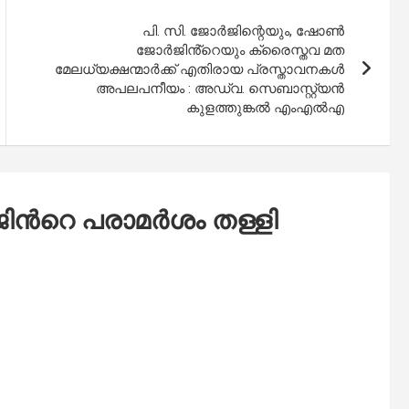
പി. സി. ജോർജിന്റെയും, ഷോൺ
ജോർജിൻ്റെയും ക്രൈസ്തവ മത
മേലധ്യക്ഷന്മാർക്ക് എതിരായ പ്രസ്താവനകൾ
അപലപനീയം : അഡ്വ. സെബാസ്റ്റ്യൻ
കുളത്തുങ്കൽ എംഎൽഎ
ിന്‍റെ പരാമർശം തള്ളി