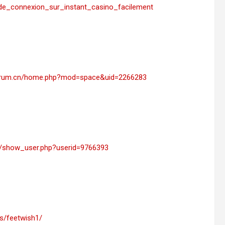
s_de_connexion_sur_instant_casino_facilement
forum.cn/home.php?mod=space&uid=2266283
nfs/show_user.php?userid=9766393
rs/feetwish1/