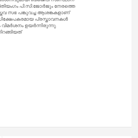
ിയംഗം പി.സി.ജോർജും നേരത്തെ
്തവ സഭ പങ്കുവച്ച ആശങ്കകളാണ്
അധിക്ഷേപകരമായ പ്രസ്താവനകൾ
വിമർശനം ഉയർന്നിരുന്നു.
റങ്ങിയത്