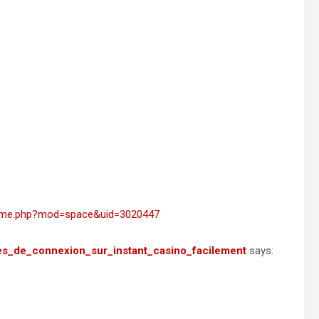
home.php?mod=space&uid=3020447
mes_de_connexion_sur_instant_casino_facilement
says: