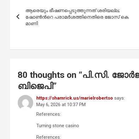
Post
o
A
ആരെയും ഭീഷണപ്പെടുത്തുന്നത് ശരിയല്ല;
navigation
o
p
ഷോണ്‍ന്‍റെ പരാമർശത്തിനെതിരെ ജോസ് കെ.
മാണി
k
p
80 thoughts on “
പി.സി. ജോർജ
ബിജെപി
”
https://shamrick.us/marielrobertso
says:
May 6, 2026 at 10:37 PM
References:
Turning stone casino
References: