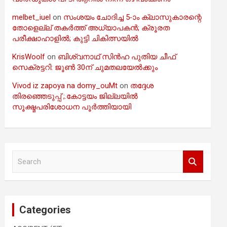
melbet_iuel
on
സംശയം ചോദിച്ച 5-ാം ക്ലാസുകാരന്റെ
തോളെല്ല് തകർത്ത് അധ്യാപകൻ; ക്രൂരത
പരീക്ഷാഹാളിൽ; കുട്ടി ചികിത്സയിൽ
KrisWoolf
on
ബിശ്വനാഥ് സിൻഹ പുതിയ ചീഫ്
സെക്രട്ടറി: ജൂൺ 30ന് ചുമതലയേൽക്കും
Vivod iz zapoya na domy_ouMt
on
തദ്ദേശ
തിരഞ്ഞെടുപ്പ് ;.കോട്ടയം ജില്ലയിൽ
സൂക്ഷ്മപരിശോധന പൂർത്തിയായി
S
e
a
r
c
Categories
h