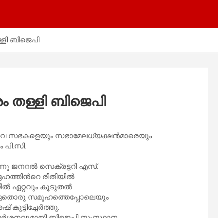
്ളി ബിജെപി
ം തള്ളി ബിജെപി
ൈസ്തവ സഭകളെയും സഭാമേലധ്യക്ഷൻമാരെയും
 പി.സി.
നു ജനറൽ സെക്രട്ടറി എസ്.
േഹത്തിന്‍റെ രീതിയിൽ
യിൽ ഏറ്റവും കൂടുതൽ
. ഏതൊരു സമൂഹത്തെപ്പോലെയും
കൂട്ടിച്ചേർത്തു.
വിമർശനവുമായി ബിജെപി സംസ്ഥാന