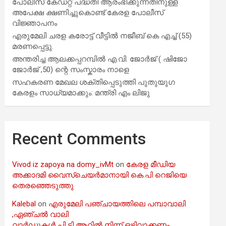
പോലീസ് കേഡറ്റ് പദ്ധതി ആരംഭിക്കുന്നതിനുള്ള
അപേക്ഷ ക്ഷണിച്ചുകൊണ്ട് കേരള പോലീസ്
വിജ്ഞാപനം
എരുമേലി ചരള കരോട്ട് വീട്ടിൽ നജീബ് കെ എച്ച് (55)
മരണപ്പെട്ടു.
അന്തരിച്ച ആ​ല​ക്ക​പ്പ​റമ്പിൽ​ എ.​വി. ജോ​ർ​ജ് ( ഷിജോ
ജോർജ് ,50) ന്റെ സംസ്കാരം നാളെ
സഹകരണ മേഖല ശക്തിപ്പെടുത്തി പുതുയുഗ
കേരളം സാധ്യമാക്കും: മന്ത്രി എം ലിജു
Recent Comments
Vivod iz zapoya na domy_ivMt
on
കേരള മീഡിയ
അക്കാദമി വൈസ്ചെയർമാനായി കെ.പി റെജിയെ
തെരഞ്ഞെടുത്തു
Kalebal
on
എരുമേലി പഞ്ചായത്തിലെ പമ്പാവാലി
,ഏഞ്ചൽ വാലി
വാർഡുകൾ പി ടി ആറിൽ നിന്ന് ഒഴിവാക്കണം