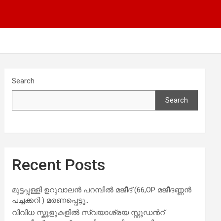
Search
Search
Recent Posts
മുട്ടപ്പള്ളി ഉറുവാലൻ പറമ്പിൽ മജീദ് (66,OP മജീദണ്ണൻ
പച്ചക്കറി ) മരണപ്പെട്ടു..
വിവിധ സ്കൂളുകളില്‍ സ്വയാശ്രയ സ്റ്റുഡന്‍റ്