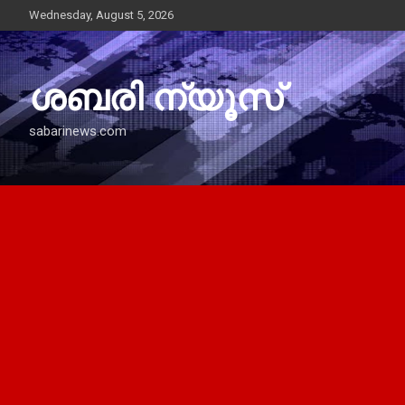
Skip
Wednesday, August 5, 2026
to
content
ശബരി ന്യൂസ്
sabarinews.com