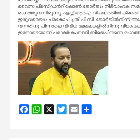
വൈസ് പ്രസിഡന്‍റ് ഷോൺ ജോർജും നിർവാഹക സമിത
രംഗത്തുവന്നിരുന്നു. എഫ്സിആർഎ വിഷയത്തിൽ ക്രൈസ
ഇരുവരെയും പ്രകോപിച്ചത്. പി.സി. ജോർജിൽനിന്ന് 
വന്നതിനു പിന്നാലെ വിവിധ മേഖലകളിൽനിന്നു വ്യാപക 
ഇതോടെയാണ് പരാമർശം തള്ളി ബിജെപിതന്നെ രംഗത്തി
F
W
X
T
E
S
a
h
wi
m
h
ce
at
tt
ail
ar
b
s
er
e