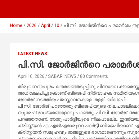
Home
2026
April
10
പി.സി. ജോർജിന്‍റെ പരാമർശം തള
LATEST NEWS
പി.സി. ജോർജിന്‍റെ പരാമർശ
April 10, 2026
SABARI NEWS
80 Comments
തിരുവനന്തപുരം: തെരഞ്ഞെടുപ്പിനു പിന്നാലെ ക്ര
അധിക്ഷേപിച്ചുകൊണ്ട് ബിജെപി നിർവാഹക സമിതിയംഗം
ജോർജ് നടത്തിയ പ്രസ്താവനകളെ തള്ളി ബിജെപി.
പി.സി. ജോർജ് പറഞ്ഞതു ബിജെപിയുടെ നിലപാടല്ലെന്
സുരേഷ് മാധ്യമങ്ങളോടു പറഞ്ഞു. പി.സി. ജോർജ് അദ്ദ
പറഞ്ഞതാണ്. അതു പാർട്ടിയുടെ നിലപാടല്ല. ഇന്ത്യ
ക്രിസ്ത്യൻ എംഎൽഎമാരുള്ള പാർട്ടി ബിജെപിയാണ്
ക്രിസ്ത്യൻ സമൂഹവും തങ്ങളുടെ ഭാഗമാണെന്നും സുരേഷ് 
ക്രൈസ്തവ സഭകൾക്കും ദീപിക പത്രത്തിനുമെതിരെ 