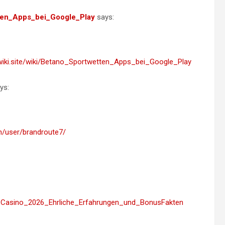
etten_Apps_bei_Google_Play
says:
lwiki.site/wiki/Betano_Sportwetten_Apps_bei_Google_Play
ys:
.tn/user/brandroute7/
Drip_Casino_2026_Ehrliche_Erfahrungen_und_BonusFakten