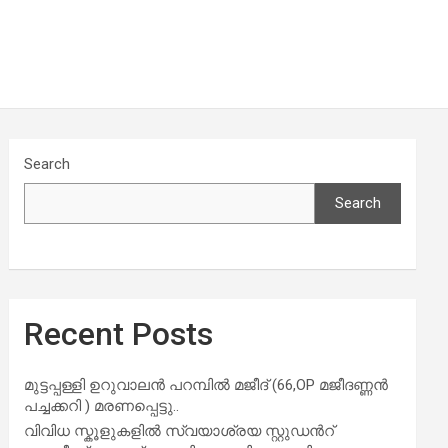
Search
Search
Recent Posts
മുട്ടപ്പള്ളി ഉറുവാലൻ പറമ്പിൽ മജീദ് (66,OP മജീദണ്ണൻ
പച്ചക്കറി ) മരണപ്പെട്ടു..
വിവിധ സ്കൂളുകളില്‍ സ്വയാശ്രയ സ്റ്റുഡന്‍റ്