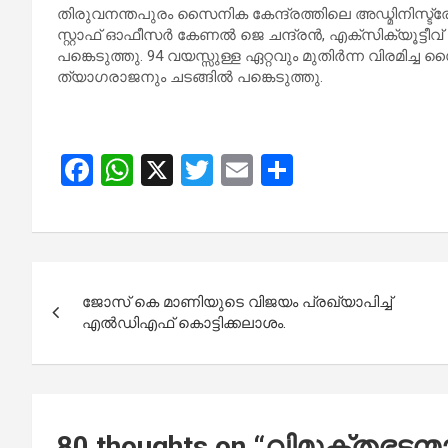
തിരുവനന്തപുരം സൈനിക കേന്ദ്രത്തിലെ അഡ്മിനിസ്ട്ര
സ്റ്റാഫ് ഓഫീസർ കേണൽ ജെ ചന്ദ്രൻ, എക്സിക്യൂട്ടീവ
പങ്കെടുത്തു. 94 വയസ്സുള്ള ഏറ്റവും മുതിർന്ന വ
ത്യാഗരാജനും ചടങ്ങിൽ പങ്കെടുത്തു.
F
W
X
T
E
S
a
h
wi
m
h
ce
at
tt
ail
ar
b
s
er
e
Post
o
A
ജോസ് കെ മാണിയുടെ വിജയം പ്രഖ്യാപിച്ച്
navigation
o
p
എൽഡിഎഫ് കൊട്ടിക്കലാശം.
k
p
80 thoughts on “
വിമുക്തഭടന്മ