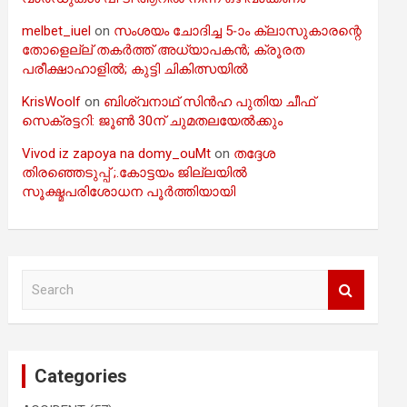
melbet_iuel
on
സംശയം ചോദിച്ച 5-ാം ക്ലാസുകാരന്റെ
തോളെല്ല് തകർത്ത് അധ്യാപകൻ; ക്രൂരത
പരീക്ഷാഹാളിൽ; കുട്ടി ചികിത്സയിൽ
KrisWoolf
on
ബിശ്വനാഥ് സിൻഹ പുതിയ ചീഫ്
സെക്രട്ടറി: ജൂൺ 30ന് ചുമതലയേൽക്കും
Vivod iz zapoya na domy_ouMt
on
തദ്ദേശ
തിരഞ്ഞെടുപ്പ് ;.കോട്ടയം ജില്ലയിൽ
സൂക്ഷ്മപരിശോധന പൂർത്തിയായി
S
e
a
r
c
Categories
h