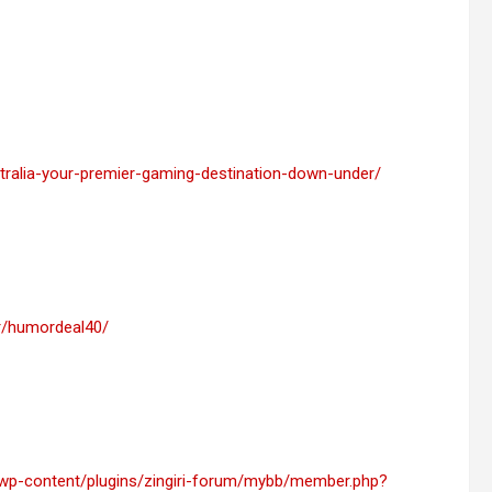
stralia-your-premier-gaming-destination-down-under/
er/humordeal40/
wp-content/plugins/zingiri-forum/mybb/member.php?