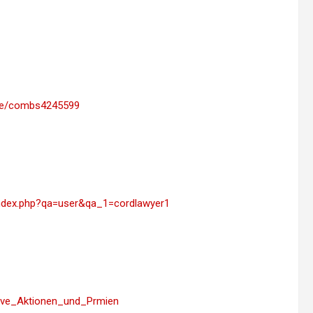
ile/combs4245599
/index.php?qa=user&qa_1=cordlawyer1
lusive_Aktionen_und_Prmien