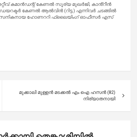
േറ്റീവ് കമാൻഡന്റ് കേണൽ സൂര്യ മുഖർജി, കാൻ്റീൻ
് ഡയറക്ടർ കേണൽ ആൽവിൻ (റിട്ട.) എന്നിവർ ചടങ്ങിൽ
ിരമിച്ച സൈനികനായ ഹോണററി ഫ്ലൈയിംഗ് ഓഫീസർ എസ്
മുക്കാലി മുള്ളൻ മടക്കൽ എം ഐ ഹസൻ (82)
നിര്യാതനായി
ാർക്കായി തെങ്കാശിയിൽ