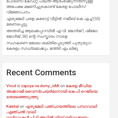
പോലീസ് കേഡറ്റ് പദ്ധതി ആരംഭിക്കുന്നതിനുള്ള
അപേക്ഷ ക്ഷണിച്ചുകൊണ്ട് കേരള പോലീസ്
വിജ്ഞാപനം
എരുമേലി ചരള കരോട്ട് വീട്ടിൽ നജീബ് കെ എച്ച് (55)
മരണപ്പെട്ടു.
അന്തരിച്ച ആ​ല​ക്ക​പ്പ​റമ്പിൽ​ എ.​വി. ജോ​ർ​ജ് ( ഷിജോ
ജോർജ് ,50) ന്റെ സംസ്കാരം നാളെ
സഹകരണ മേഖല ശക്തിപ്പെടുത്തി പുതുയുഗ
കേരളം സാധ്യമാക്കും: മന്ത്രി എം ലിജു
Recent Comments
Vivod iz zapoya na domy_ivMt
on
കേരള മീഡിയ
അക്കാദമി വൈസ്ചെയർമാനായി കെ.പി റെജിയെ
തെരഞ്ഞെടുത്തു
Kalebal
on
എരുമേലി പഞ്ചായത്തിലെ പമ്പാവാലി
,ഏഞ്ചൽ വാലി
വാർഡുകൾ പി ടി ആറിൽ നിന്ന് ഒഴിവാക്കണം