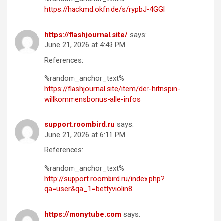
https://hackmd.okfn.de/s/rypbJ-4GGl
https://flashjournal.site/
says:
June 21, 2026 at 4:49 PM
References:
%random_anchor_text%
https://flashjournal.site/item/der-hitnspin-
willkommensbonus-alle-infos
support.roombird.ru
says:
June 21, 2026 at 6:11 PM
References:
%random_anchor_text%
http://support.roombird.ru/index.php?
qa=user&qa_1=bettyviolin8
https://monytube.com
says: