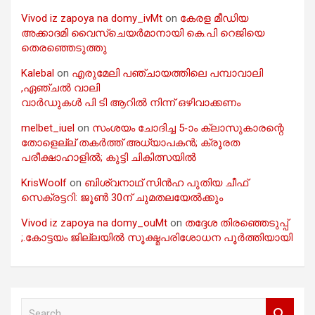
Vivod iz zapoya na domy_ivMt
on
കേരള മീഡിയ
അക്കാദമി വൈസ്ചെയർമാനായി കെ.പി റെജിയെ
തെരഞ്ഞെടുത്തു
Kalebal
on
എരുമേലി പഞ്ചായത്തിലെ പമ്പാവാലി
,ഏഞ്ചൽ വാലി
വാർഡുകൾ പി ടി ആറിൽ നിന്ന് ഒഴിവാക്കണം
melbet_iuel
on
സംശയം ചോദിച്ച 5-ാം ക്ലാസുകാരന്റെ
തോളെല്ല് തകർത്ത് അധ്യാപകൻ; ക്രൂരത
പരീക്ഷാഹാളിൽ; കുട്ടി ചികിത്സയിൽ
KrisWoolf
on
ബിശ്വനാഥ് സിൻഹ പുതിയ ചീഫ്
സെക്രട്ടറി: ജൂൺ 30ന് ചുമതലയേൽക്കും
Vivod iz zapoya na domy_ouMt
on
തദ്ദേശ തിരഞ്ഞെടുപ്പ്
;.കോട്ടയം ജില്ലയിൽ സൂക്ഷ്മപരിശോധന പൂർത്തിയായി
S