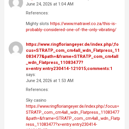
June 24, 2026 at 1:04 AM
References:
Mighty slots
https://www.matravel.co.za/this-is-
probably-considered-one-of-the-only-vibrating/
https://www.ringfloriangeyer.de/index.php/;fo
cus=STRATP_com_cm4all_wdn_Flatpress_11
083477&path=&frame=STRATP_com_cm4all
_wdn_Flatpress_11083477?
x=entry:entry230414-121015;comments:1
says:
June 24, 2026 at 1:53 AM
References:
Sky casino
https://www.ringfloriangeyer.de/index.php/;focus=
STRATP_com_cm4all_wdn_Flatpress_11083477
&path=&frame=STRATP_com_cm4all_wdn_Flatp
ress_11083477?x=entry:entry230414-