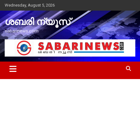
Skip
Wednesday, August 5, 2026
to
content
ശബരി ന്യൂസ്
sabarinews.com