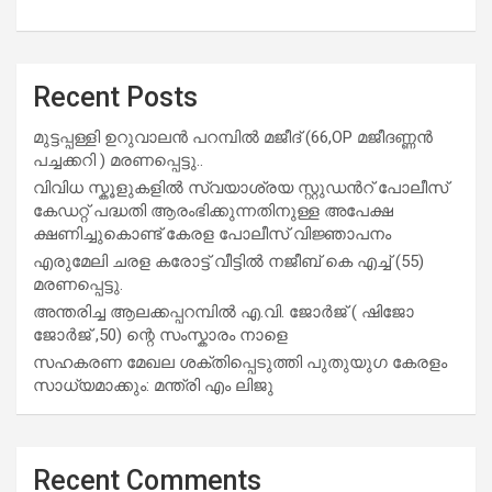
Recent Posts
മുട്ടപ്പള്ളി ഉറുവാലൻ പറമ്പിൽ മജീദ് (66,OP മജീദണ്ണൻ
പച്ചക്കറി ) മരണപ്പെട്ടു..
വിവിധ സ്കൂളുകളില്‍ സ്വയാശ്രയ സ്റ്റുഡന്‍റ് പോലീസ്
കേഡറ്റ് പദ്ധതി ആരംഭിക്കുന്നതിനുള്ള അപേക്ഷ
ക്ഷണിച്ചുകൊണ്ട് കേരള പോലീസ് വിജ്ഞാപനം
എരുമേലി ചരള കരോട്ട് വീട്ടിൽ നജീബ് കെ എച്ച് (55)
മരണപ്പെട്ടു.
അന്തരിച്ച ആ​ല​ക്ക​പ്പ​റമ്പിൽ​ എ.​വി. ജോ​ർ​ജ് ( ഷിജോ
ജോർജ് ,50) ന്റെ സംസ്കാരം നാളെ
സഹകരണ മേഖല ശക്തിപ്പെടുത്തി പുതുയുഗ കേരളം
സാധ്യമാക്കും: മന്ത്രി എം ലിജു
Recent Comments