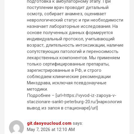
подготовка к амбулаторному этапу. При
поступлении врач проводит детальный
осмотр, собирает анамнез, оценивает
неврологический статус и при необходимости
назначает лабораторные исследования. На
основе полученных данных формируется
индивидуальный протокол, учитывающий
возраст, длительность интоксикации, наличие
сопутствующих патологий и переносимость
лекарственных компонентов. Мы применяем
только сертифицированные препараты,
зарегистрированные в РФ, и строго
соблюдаем клинические рекомендации
Минздрава, исключая псевдонаучные
методики.
Подробнее – [url=https://vyvod-iz-zapoya-v-
staczionare-sankt-peterburg-20.ru/]наркология
вывод из запоя в стационаре[/url]
git.daoyoucloud.com
says:
May 7, 2026 at 12:10 AM