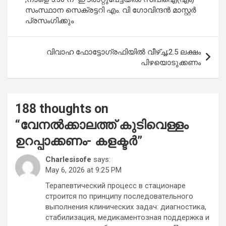
k
p
സംസ്ഥാന സെക്രട്ടറി എം. വി ഗോവിന്ദൻ മാസ്റ്റർ
പ്രസംഗിക്കും
വിവാഹ ഫോട്ടോഗ്രഫിയില്‍ വീഴ്ച്ച;2.5 ലക്ഷം
പിഴയൊടുക്കണം
188 thoughts on
“
വേനല്‍ക്കാലത്ത് കുടിവെള്ളം
ഉറപ്പാക്കണം- കളക്ടര്‍
”
Charlesisofe
says:
May 6, 2026 at 9:25 PM
Терапевтический процесс в стационаре
строится по принципу последовательного
выполнения клинических задач: диагностика,
стабилизация, медикаментозная поддержка и