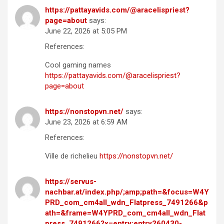
https://pattayavids.com/@aracelispriest?
page=about
says:
June 22, 2026 at 5:05 PM
References:
Cool gaming names
https://pattayavids.com/@aracelispriest?
page=about
https://nonstopvn.net/
says:
June 23, 2026 at 6:59 AM
References:
Ville de richelieu
https://nonstopvn.net/
https://servus-
nachbar.at/index.php/;amp;path=&focus=W4Y
PRD_com_cm4all_wdn_Flatpress_7491266&p
ath=&frame=W4YPRD_com_cm4all_wdn_Flat
press_7491266?x=entry:entry260430-