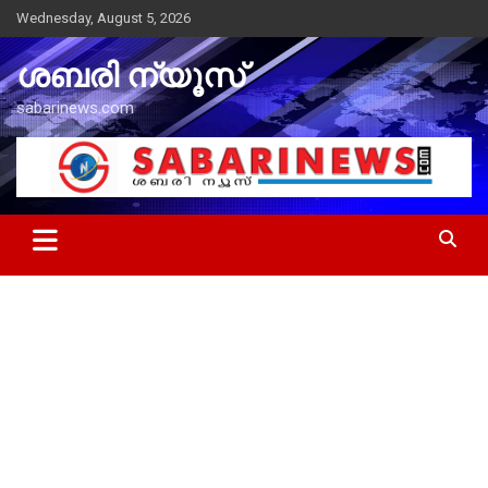
Skip
Wednesday, August 5, 2026
to
content
ശബരി ന്യൂസ്
sabarinews.com