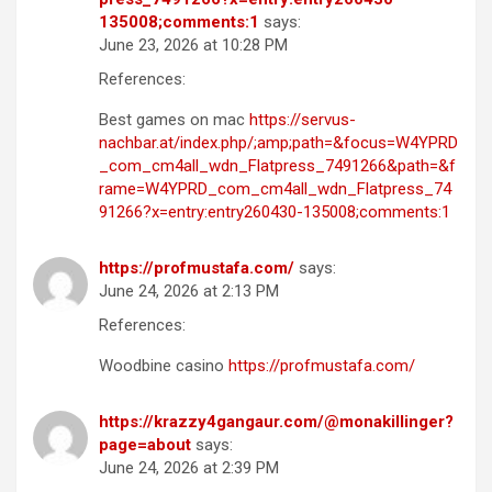
135008;comments:1
says:
June 23, 2026 at 10:28 PM
References:
Best games on mac
https://servus-
nachbar.at/index.php/;amp;path=&focus=W4YPRD
_com_cm4all_wdn_Flatpress_7491266&path=&f
rame=W4YPRD_com_cm4all_wdn_Flatpress_74
91266?x=entry:entry260430-135008;comments:1
https://profmustafa.com/
says:
June 24, 2026 at 2:13 PM
References:
Woodbine casino
https://profmustafa.com/
https://krazzy4gangaur.com/@monakillinger?
page=about
says:
June 24, 2026 at 2:39 PM