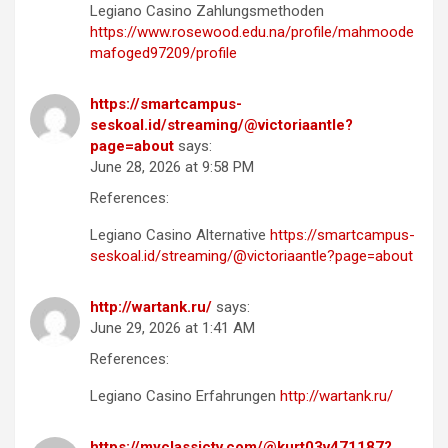
Legiano Casino Zahlungsmethoden
https://www.rosewood.edu.na/profile/mahmoode
mafoged97209/profile
https://smartcampus-
seskoal.id/streaming/@victoriaantle?
page=about
says:
June 28, 2026 at 9:58 PM
References:
Legiano Casino Alternative
https://smartcampus-
seskoal.id/streaming/@victoriaantle?page=about
http://wartank.ru/
says:
June 29, 2026 at 1:41 AM
References:
Legiano Casino Erfahrungen
http://wartank.ru/
https://myclassictv.com/@kurt03v471187?