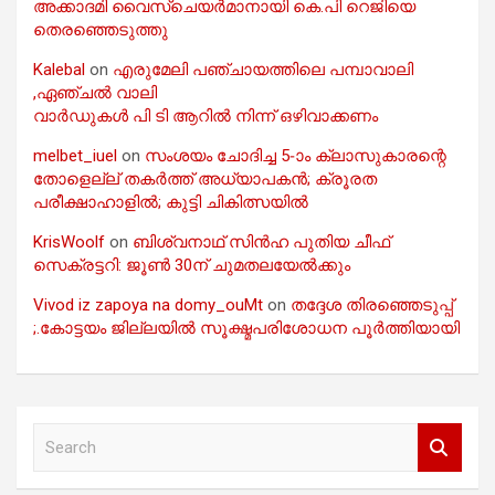
അക്കാദമി വൈസ്ചെയർമാനായി കെ.പി റെജിയെ
തെരഞ്ഞെടുത്തു
Kalebal
on
എരുമേലി പഞ്ചായത്തിലെ പമ്പാവാലി
,ഏഞ്ചൽ വാലി
വാർഡുകൾ പി ടി ആറിൽ നിന്ന് ഒഴിവാക്കണം
melbet_iuel
on
സംശയം ചോദിച്ച 5-ാം ക്ലാസുകാരന്റെ
തോളെല്ല് തകർത്ത് അധ്യാപകൻ; ക്രൂരത
പരീക്ഷാഹാളിൽ; കുട്ടി ചികിത്സയിൽ
KrisWoolf
on
ബിശ്വനാഥ് സിൻഹ പുതിയ ചീഫ്
സെക്രട്ടറി: ജൂൺ 30ന് ചുമതലയേൽക്കും
Vivod iz zapoya na domy_ouMt
on
തദ്ദേശ തിരഞ്ഞെടുപ്പ്
;.കോട്ടയം ജില്ലയിൽ സൂക്ഷ്മപരിശോധന പൂർത്തിയായി
S
e
a