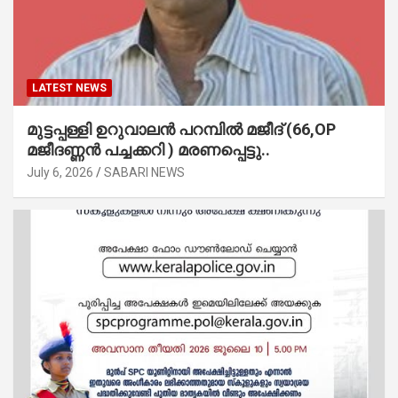
LATEST NEWS
മുട്ടപ്പള്ളി ഉറുവാലൻ പറമ്പിൽ മജീദ് (66,OP
മജീദണ്ണൻ പച്ചക്കറി ) മരണപ്പെട്ടു..
July 6, 2026
SABARI NEWS