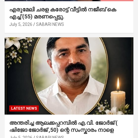
എരുമേലി ചരള കരോട്ട് വീട്ടിൽ നജീബ് കെ
എച്ച് (55) മരണപ്പെട്ടു.
July 5, 2026
SABARI NEWS
LATEST NEWS
അന്തരിച്ച ആ​ല​ക്ക​പ്പ​റമ്പിൽ​ എ.​വി. ജോ​ർ​ജ് (
ഷിജോ ജോർജ് ,50) ന്റെ സംസ്കാരം നാളെ
July 5, 2026
SABARI NEWS