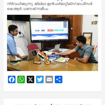
നിര്‍വഹിക്കുന്നു. ജില്ലാ ഇന്‍ഫര്‍മാറ്റിക്‌സ് ഓഫീസര്‍
കെ.ആര്‍. ധനേഷ് സമീപം
F
W
X
T
E
S
a
h
wi
m
h
ce
at
tt
ail
ar
b
s
er
e
Post