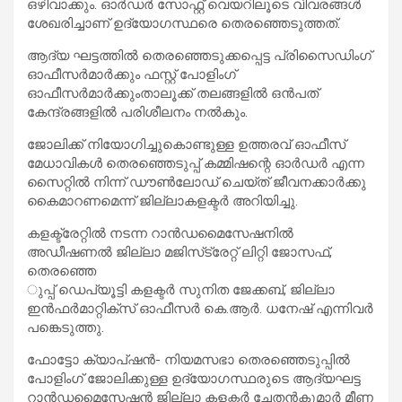
ഒഴിവാക്കും. ഓര്‍ഡര്‍ സോഫ്റ്റ് വെയറിലൂടെ വിവരങ്ങള്‍
ശേഖരിച്ചാണ് ഉദ്യോഗസ്ഥരെ തെരഞ്ഞെടുത്തത്.
ആദ്യ ഘട്ടത്തില്‍ തെരഞ്ഞെടുക്കപ്പെട്ട പ്രിസൈഡിംഗ്
ഓഫീസര്‍മാര്‍ക്കും ഫസ്റ്റ് പോളിംഗ്
ഓഫീസര്‍മാര്‍ക്കുംതാലൂക്ക് തലങ്ങളില്‍ ഒന്‍പത്
കേന്ദ്രങ്ങളില്‍ പരിശീലനം നല്‍കും.
ജോലിക്ക് നിയോഗിച്ചുകൊണ്ടുള്ള ഉത്തരവ് ഓഫീസ്
മേധാവികള്‍ തെരഞ്ഞെടുപ്പ് കമ്മിഷന്റെ ഓര്‍ഡര്‍ എന്ന
സൈറ്റില്‍ നിന്ന് ഡൗണ്‍ലോഡ് ചെയ്ത് ജീവനക്കാര്‍ക്കു
കൈമാറണമെന്ന് ജില്ലാകളക്ടര്‍ അറിയിച്ചു.
കളക്ട്രേറ്റില്‍ നടന്ന റാന്‍ഡമൈസേഷനില്‍
അഡീഷണല്‍ ജില്ലാ മജിസ്‌ട്രേറ്റ് ലിറ്റി ജോസഫ്,
തെരഞ്ഞെ
ുപ്പ് ഡെപ്യൂട്ടി കളക്ടര്‍ സുനിത ജേക്കബ്, ജില്ലാ
ഇന്‍ഫര്‍മാറ്റിക്‌സ് ഓഫീസര്‍ കെ.ആര്‍. ധനേഷ് എന്നിവര്‍
പങ്കെടുത്തു.
ഫോട്ടോ ക്യാപ്ഷന്‍- നിയമസഭാ തെരഞ്ഞെടുപ്പില്‍
പോളിംഗ് ജോലിക്കുള്ള ഉദ്യോഗസ്ഥരുടെ ആദ്യഘട്ട
റാന്‍ഡമൈസേഷന്‍ ജില്ലാ കളക്ടര്‍ ചേതന്‍കുമാര്‍ മീണ