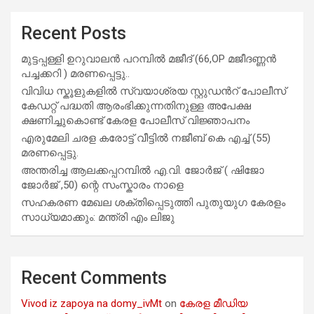
Recent Posts
മുട്ടപ്പള്ളി ഉറുവാലൻ പറമ്പിൽ മജീദ് (66,OP മജീദണ്ണൻ
പച്ചക്കറി ) മരണപ്പെട്ടു..
വിവിധ സ്കൂളുകളില്‍ സ്വയാശ്രയ സ്റ്റുഡന്‍റ് പോലീസ്
കേഡറ്റ് പദ്ധതി ആരംഭിക്കുന്നതിനുള്ള അപേക്ഷ
ക്ഷണിച്ചുകൊണ്ട് കേരള പോലീസ് വിജ്ഞാപനം
എരുമേലി ചരള കരോട്ട് വീട്ടിൽ നജീബ് കെ എച്ച് (55)
മരണപ്പെട്ടു.
അന്തരിച്ച ആ​ല​ക്ക​പ്പ​റമ്പിൽ​ എ.​വി. ജോ​ർ​ജ് ( ഷിജോ
ജോർജ് ,50) ന്റെ സംസ്കാരം നാളെ
സഹകരണ മേഖല ശക്തിപ്പെടുത്തി പുതുയുഗ കേരളം
സാധ്യമാക്കും: മന്ത്രി എം ലിജു
Recent Comments
Vivod iz zapoya na domy_ivMt
on
കേരള മീഡിയ