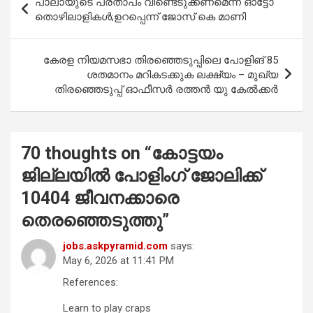
പാലായുടെ പ്രതാപം വീണ്ടെടുക്കണമെന്ന് ഓട്ടോ
o
A
navigation
തൊഴിലാളികൾ;ഉറപ്പെന്ന് ജോസ് കെ മാണി
o
p
k
p
കേരള നിയമസഭാ തിരഞ്ഞെടുപ്പിലെ പോളിങ് 85
ശതമാനം മറികടക്കുക ലക്ഷ്യം – മുഖ്യ
തിരഞ്ഞെടുപ്പ് ഓഫീസർ രത്തൻ യു കേൽക്കർ
70 thoughts on “
കോട്ടയം
ജില്ലയില്‍ പോളിംഗ് ജോലിക്ക്
10404 ജീവനക്കാരെ
തെരഞ്ഞെടുത്തു
”
jobs.askpyramid.com
says:
May 6, 2026 at 11:41 PM
References:
Learn to play craps