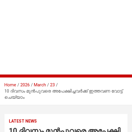
Home
2026
March
23
10 ദി​വ​സം മു​ൻ​പുവ​രെ അ​പേ​ക്ഷി​ച്ച​വ​ർ​ക്ക് ഇ​ത്ത​വ​ണ വോ​ട്ട്
ചെ​യ്യാം
LATEST NEWS
10 ദി​വ​സം മു​ൻ​പുവ​രെ അ​പേ​ക്ഷി​