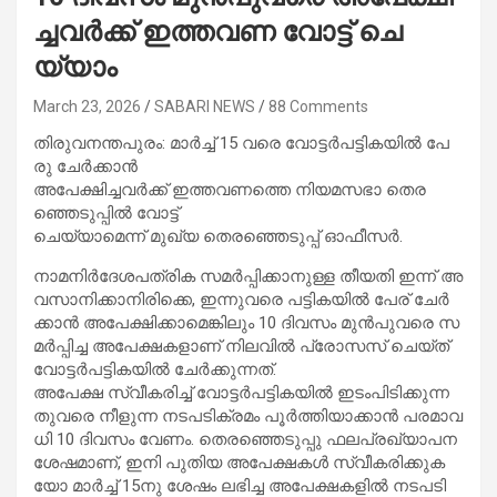
ച്ച​വ​ർ​ക്ക് ഇ​ത്ത​വ​ണ വോ​ട്ട് ചെ​
യ്യാം
March 23, 2026
SABARI NEWS
88 Comments
തി​​​രു​​​വ​​​ന​​​ന്ത​​​പു​​​രം: മാ​​​ർ​​​ച്ച് 15 വ​​​രെ വോ​​​ട്ട​​​ർ​​പ​​​ട്ടി​​​ക​​​യി​​​ൽ പേ​​​
രു ചേ​​​ർ​​​ക്കാ​​​ൻ
അ​​​പേ​​​ക്ഷി​​​ച്ച​​​വ​​​ർ​​​ക്ക് ഇ​​​ത്ത​​​വ​​​ണ​​​ത്തെ നി​​​യ​​​മ​​​സ​​​ഭാ തെ​​​ര​​​
ഞ്ഞെ​​​ടു​​​പ്പി​​​ൽ വോ​​​ട്ട്
ചെ​​​യ്യാ​​​മെ​​​ന്ന് മു​​​ഖ്യ തെ​​​ര​​​ഞ്ഞെ​​​ടു​​​പ്പ് ഓ​​​ഫീ​​​സ​​​ർ.
നാ​​​മ​​​നി​​​ർ​​​ദേ​​​ശ​​​പ​​​ത്രി​​​ക സ​​​മ​​​ർ​​​പ്പി​​​ക്കാ​​​നു​​​ള്ള തീ​​​യ​​​തി ഇ​​​ന്ന് അ​​​
വ​​​സാ​​​നി​​​ക്കാ​​​നി​​​രി​​​ക്കെ, ഇ​​​ന്നു​​​വ​​​രെ പ​​​ട്ടി​​​ക​​​യി​​​ൽ പേ​​​ര് ചേ​​​ർ​​​
ക്കാ​​​ൻ അ​​​പേ​​​ക്ഷി​​​ക്കാ​​​മെ​​​ങ്കി​​​ലും 10 ദി​​​വ​​​സം മു​​​ൻ​​​പു​​വ​​​രെ സ​​​
മ​​​ർ​​​പ്പി​​​ച്ച അ​​​പേ​​​ക്ഷ​​​ക​​​ളാ​​​ണ് നി​​​ല​​​വി​​​ൽ പ്രോ​​​സ​​​സ് ചെ​​​യ്ത്
വോ​​​ട്ട​​​ർ​​​പ​​​ട്ടി​​​ക​​​യി​​​ൽ ചേ​​​ർ​​​ക്കു​​​ന്ന​​​ത്.
അ​​​പേ​​​ക്ഷ സ്വീ​​​ക​​​രി​​​ച്ച് വോ​​​ട്ട​​​ർ​​​പ​​​ട്ടി​​​ക​​​യി​​​ൽ ഇ​​​ടം​​പി​​​ടി​​​ക്കു​​​ന്ന​​​
തു​​​വ​​​രെ നീ​​​ളു​​​ന്ന ന​​​ട​​​പ​​​ടി​​​ക്ര​​​മം പൂ​​​ർ​​​ത്തി​​​യാ​​​ക്കാ​​​ൻ പ​​​ര​​​മാ​​​വ​​​
ധി 10 ദി​​​വ​​​സം വേ​​​ണം. തെ​​​ര​​​ഞ്ഞെ​​​ടു​​​പ്പു ഫ​​​ല​​​പ്ര​​​ഖ്യാ​​​പ​​​ന
ശേ​​​ഷ​​​മാ​​​ണ്, ഇ​​​നി പു​​​തി​​​യ അ​​​പേ​​​ക്ഷ​​​ക​​​ൾ സ്വീ​​​ക​​​രി​​​ക്കു​​​ക​​​
യോ മാ​​​ർ​​​ച്ച് 15നു ​​​ശേ​​​ഷം ല​​​ഭി​​​ച്ച അ​​​പേ​​​ക്ഷ​​​ക​​​ളി​​​ൽ ന​​​ട​​​പ​​​ടി