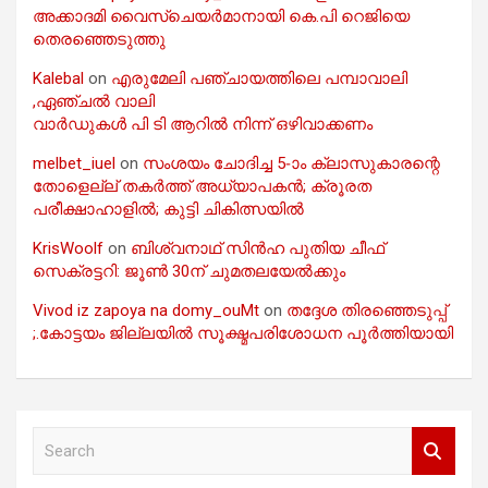
അക്കാദമി വൈസ്ചെയർമാനായി കെ.പി റെജിയെ
തെരഞ്ഞെടുത്തു
Kalebal
on
എരുമേലി പഞ്ചായത്തിലെ പമ്പാവാലി
,ഏഞ്ചൽ വാലി
വാർഡുകൾ പി ടി ആറിൽ നിന്ന് ഒഴിവാക്കണം
melbet_iuel
on
സംശയം ചോദിച്ച 5-ാം ക്ലാസുകാരന്റെ
തോളെല്ല് തകർത്ത് അധ്യാപകൻ; ക്രൂരത
പരീക്ഷാഹാളിൽ; കുട്ടി ചികിത്സയിൽ
KrisWoolf
on
ബിശ്വനാഥ് സിൻഹ പുതിയ ചീഫ്
സെക്രട്ടറി: ജൂൺ 30ന് ചുമതലയേൽക്കും
Vivod iz zapoya na domy_ouMt
on
തദ്ദേശ തിരഞ്ഞെടുപ്പ്
;.കോട്ടയം ജില്ലയിൽ സൂക്ഷ്മപരിശോധന പൂർത്തിയായി
S
e
a