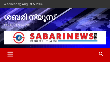
Skip
Wednesday, August 5, 2026
to
content
ശബരി ന്യൂസ്
sabarinews.com