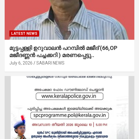
LATEST NEWS
മുട്ടപ്പള്ളി ഉറുവാലൻ പറമ്പിൽ മജീദ് (66,OP
മജീദണ്ണൻ പച്ചക്കറി ) മരണപ്പെട്ടു..
July 6, 2026
SABARI NEWS