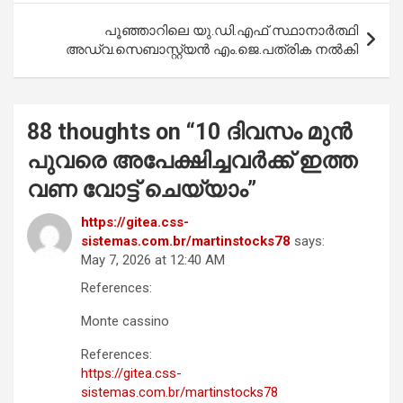
k
p
പൂഞ്ഞാറിലെ യു.ഡി.എഫ് സ്ഥാനാർത്ഥി
അഡ്വ.സെബാസ്റ്റ്യൻ എം.ജെ.പത്രിക നൽകി
88 thoughts on “
10 ദി​വ​സം മു​ൻ​
പുവ​രെ അ​പേ​ക്ഷി​ച്ച​വ​ർ​ക്ക് ഇ​ത്ത​
വ​ണ വോ​ട്ട് ചെ​യ്യാം
”
https://gitea.css-
sistemas.com.br/martinstocks78
says:
May 7, 2026 at 12:40 AM
References:
Monte cassino
References:
https://gitea.css-
sistemas.com.br/martinstocks78