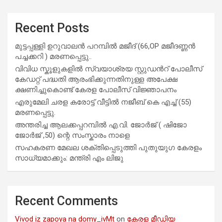
Recent Posts
മുട്ടപ്പള്ളി ഉറുവാലൻ പറമ്പിൽ മജീദ് (66,OP മജീദണ്ണൻ
പച്ചക്കറി ) മരണപ്പെട്ടു..
വിവിധ സ്കൂളുകളില്‍ സ്വയാശ്രയ സ്റ്റുഡന്‍റ് പോലീസ്
കേഡറ്റ് പദ്ധതി ആരംഭിക്കുന്നതിനുള്ള അപേക്ഷ
ക്ഷണിച്ചുകൊണ്ട് കേരള പോലീസ് വിജ്ഞാപനം
എരുമേലി ചരള കരോട്ട് വീട്ടിൽ നജീബ് കെ എച്ച് (55)
മരണപ്പെട്ടു.
അന്തരിച്ച ആ​ല​ക്ക​പ്പ​റമ്പിൽ​ എ.​വി. ജോ​ർ​ജ് ( ഷിജോ
ജോർജ് ,50) ന്റെ സംസ്കാരം നാളെ
സഹകരണ മേഖല ശക്തിപ്പെടുത്തി പുതുയുഗ കേരളം
സാധ്യമാക്കും: മന്ത്രി എം ലിജു
Recent Comments
Vivod iz zapoya na domy_ivMt
on
കേരള മീഡിയ