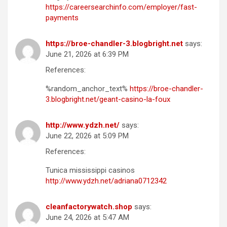
https://careersearchinfo.com/employer/fast-
payments
https://broe-chandler-3.blogbright.net
says:
June 21, 2026 at 6:39 PM
References:
%random_anchor_text%
https://broe-chandler-
3.blogbright.net/geant-casino-la-foux
http://www.ydzh.net/
says:
June 22, 2026 at 5:09 PM
References:
Tunica mississippi casinos
http://www.ydzh.net/adriana0712342
cleanfactorywatch.shop
says:
June 24, 2026 at 5:47 AM