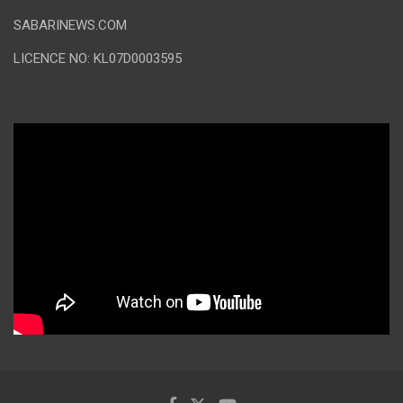
SABARINEWS.COM
LICENCE NO: KL07D0003595