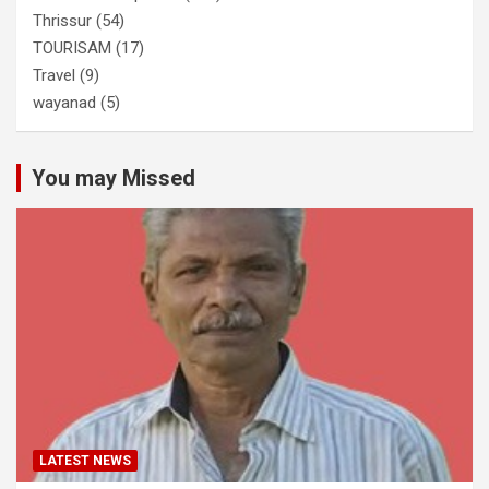
Thrissur
(54)
TOURISAM
(17)
Travel
(9)
wayanad
(5)
You may Missed
LATEST NEWS