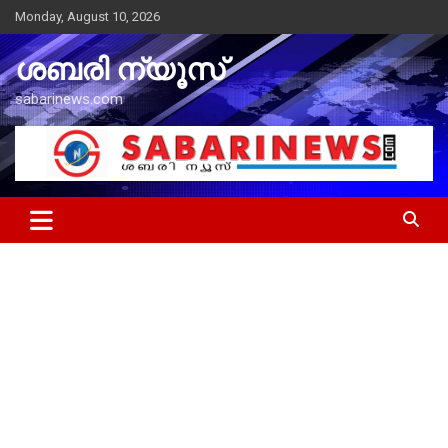
Skip
Monday, August 10, 2026
to
content
ശബരി ന്യൂസ്
sabarinews.com