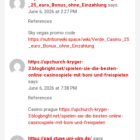
_25_euro_Bonus_ohne_Einzahlung
says:
June 6, 2026 at 2:27 PM
References:
Sky vegas promo code
https://nutritionwiki.space/wiki/Verde_Casino_25
_euro_Bonus_ohne_Einzahlung
https://upchurch-kryger-
3.blogbright.net/spielen-sie-die-besten-
online-casinospiele-mit-boni-und-freispielen
says:
June 6, 2026 at 7:38 PM
References:
Casino prague
https://upchurch-kryger-
3.blogbright.net/spielen-sie-die-besten-online-
casinospiele-mit-boni-und-freispielen
https://pad.stuve.uni-ulm.de/
says: