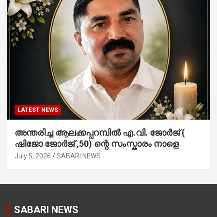
LATEST NEWS
അന്തരിച്ച ആ​ല​ക്ക​പ്പ​റമ്പിൽ​ എ.​വി. ജോ​ർ​ജ് (
ഷിജോ ജോർജ് ,50) ന്റെ സംസ്കാരം നാളെ
July 5, 2026
SABARI NEWS
SABARI NEWS