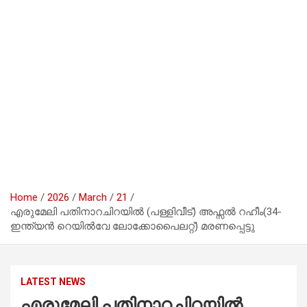
Home
2026
March
21
എരുമേലി പതിനാറചിറയിൽ (പള്ളിവീട്) അഫ്സൽ റഹീം(34-
ഇന്ത്യൻ റെയിൽവേ ലോക്കോപൈലറ്റ്) മരണപ്പെട്ടു
LATEST NEWS
എരുമേലി പതിനാറചിറയിൽ