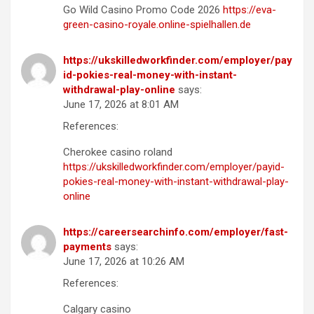
Go Wild Casino Promo Code 2026
https://eva-
green-casino-royale.online-spielhallen.de
https://ukskilledworkfinder.com/employer/pay
id-pokies-real-money-with-instant-
withdrawal-play-online
says:
June 17, 2026 at 8:01 AM
References:
Cherokee casino roland
https://ukskilledworkfinder.com/employer/payid-
pokies-real-money-with-instant-withdrawal-play-
online
https://careersearchinfo.com/employer/fast-
payments
says:
June 17, 2026 at 10:26 AM
References:
Calgary casino