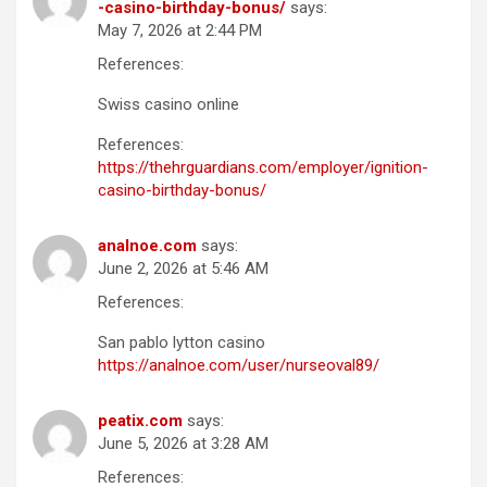
-casino-birthday-bonus/
says:
May 7, 2026 at 2:44 PM
References:
Swiss casino online
References:
https://thehrguardians.com/employer/ignition-
casino-birthday-bonus/
analnoe.com
says:
June 2, 2026 at 5:46 AM
References:
San pablo lytton casino
https://analnoe.com/user/nurseoval89/
peatix.com
says:
June 5, 2026 at 3:28 AM
References: