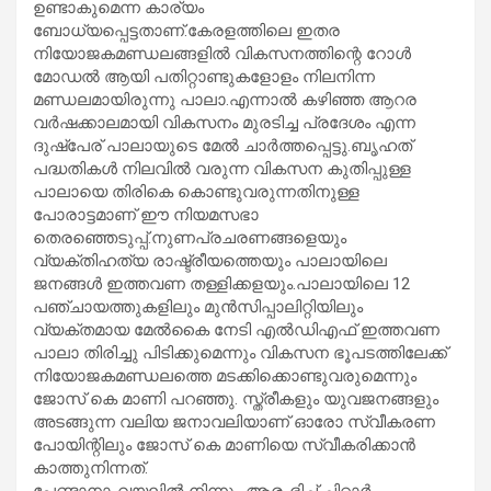
ഉണ്ടാകുമെന്ന കാര്യം
ബോധ്യപ്പെട്ടതാണ്.കേരളത്തിലെ ഇതര
നിയോജകമണ്ഡലങ്ങളിൽ വികസനത്തിന്റെ റോൾ
മോഡൽ ആയി പതിറ്റാണ്ടുകളോളം നിലനിന്ന
മണ്ഡലമായിരുന്നു പാലാ.എന്നാൽ കഴിഞ്ഞ ആറര
വർഷക്കാലമായി വികസനം മുരടിച്ച പ്രദേശം എന്ന
ദുഷ്പേര് പാലായുടെ മേൽ ചാർത്തപ്പെട്ടു.ബൃഹത്
പദ്ധതികൾ നിലവിൽ വരുന്ന വികസന കുതിപ്പുള്ള
പാലായെ തിരികെ കൊണ്ടുവരുന്നതിനുള്ള
പോരാട്ടമാണ് ഈ നിയമസഭാ
തെരഞ്ഞെടുപ്പ്.നുണപ്രചരണങ്ങളെയും
വ്യക്തിഹത്യ രാഷ്ട്രീയത്തെയും പാലായിലെ
ജനങ്ങൾ ഇത്തവണ തള്ളിക്കളയും.പാലായിലെ 12
പഞ്ചായത്തുകളിലും മുൻസിപ്പാലിറ്റിയിലും
വ്യക്തമായ മേൽകൈ നേടി എൽഡിഎഫ് ഇത്തവണ
പാലാ തിരിച്ചു പിടിക്കുമെന്നും വികസന ഭൂപടത്തിലേക്ക്
നിയോജകമണ്ഡലത്തെ മടക്കിക്കൊണ്ടുവരുമെന്നും
ജോസ് കെ മാണി പറഞ്ഞു. സ്ത്രീകളും യുവജനങ്ങളും
അടങ്ങുന്ന വലിയ ജനാവലിയാണ് ഓരോ സ്വീകരണ
പോയിന്റിലും ജോസ് കെ മാണിയെ സ്വീകരിക്കാൻ
കാത്തുനിന്നത്.
പേണ്ടാനാംവയലിൽ നിന്നും ആരംഭിച്ച് ചിറ്റാർ,