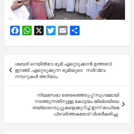
F
W
X
T
E
S
a
h
wi
m
h
ce
at
tt
ail
ar
b
s
er
e
Post
ശബരി റെയിൽവേ ഭൂമി ഏറ്റെടുക്കാൻ ഉത്തരവ്
o
A
navigation
ഇറങ്ങി ,ഏറ്റെടുക്കുന്ന ഭൂമിയുടെ സർവ്വേ
o
p
നമ്പറുകൾ അറിയാം
k
p
നിയമസഭാ തെരഞ്ഞെടുപ്പ് സുഗമമായി
നടത്തുന്നതിനുള്ള കോട്ടയം ജില്ലയിലെ
തയ്യാറെടുപ്പുകളെക്കുറിച്ച് ഇന്ന് മാധ്യമ
പ്രവര്‍ത്തകരോട് വിശദീകരിച്ചു.