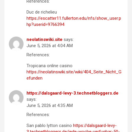
References:
Duc de richelieu
https://escatter11.fullerton.edu/nfs/show_user.p
hp?userid=9766394
neolatinswiki.site
says:
June 5, 2026 at 4:04 AM
References:
Tropicana online casino
https://neolatinswiki.site/wiki/404_Seite_Nicht_G
efunden
https://dalsgaard-levy-3.technetbloggers.de
says:
June 5, 2026 at 4:35 AM
References:
San pablo lytton casino
https://dalsgaard-levy-
3.technetbloggers.de/jede-woche-verfugbar-50-