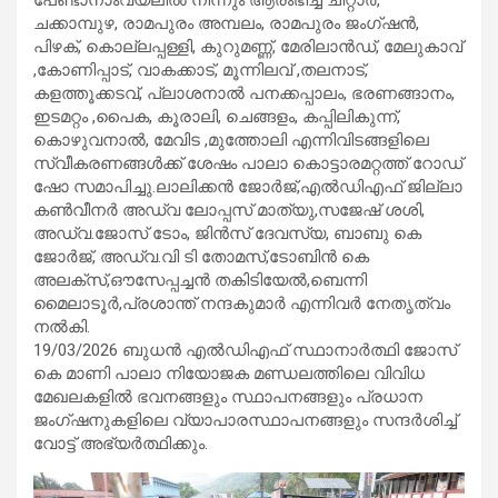
ചക്കാമ്പുഴ, രാമപുരം അമ്പലം, രാമപുരം ജംഗ്ഷൻ,
പിഴക്, കൊല്ലപ്പള്ളി, കുറുമണ്ണ്, മേരിലാൻഡ്, മേലുകാവ്
,കോണിപ്പാട്, വാകക്കാട്, മൂന്നിലവ് ,തലനാട്,
കളത്തൂക്കടവ്, പ്ലാശനാൽ പനക്കപ്പാലം, ഭരണങ്ങാനം,
ഇടമറ്റം ,പൈക, കൂരാലി, ചെങ്ങളം, കപ്പിലികുന്ന്,
കൊഴുവനാൽ, മേവിട ,മുത്തോലി എന്നിവിടങ്ങളിലെ
സ്വീകരണങ്ങൾക്ക് ശേഷം പാലാ കൊട്ടാരമറ്റത്ത് റോഡ്
ഷോ സമാപിച്ചു.ലാലിക്കൻ ജോർജ്,എൽഡിഎഫ് ജില്ലാ
കൺവീനർ അഡ്വ ലോപ്പസ് മാത്യു,സജേഷ് ശശി,
അഡ്വ.ജോസ് ടോം, ജിൻസ് ദേവസ്യ, ബാബു കെ
ജോർജ്, അഡ്വ.വി ടി തോമസ്,ടോബിൻ കെ
അലക്സ്,ഔസേപ്പച്ചൻ തകിടിയേൽ,ബെന്നി
മൈലാടൂർ,പ്രശാന്ത് നന്ദകുമാർ എന്നിവർ നേതൃത്വം
നൽകി.
19/03/2026 ബുധൻ എൽഡിഎഫ് സ്ഥാനാർത്ഥി ജോസ്
കെ മാണി പാലാ നിയോജക മണ്ഡലത്തിലെ വിവിധ
മേഖലകളിൽ ഭവനങ്ങളും സ്ഥാപനങ്ങളും പ്രധാന
ജംഗ്ഷനുകളിലെ വ്യാപാരസ്ഥാപനങ്ങളും സന്ദർശിച്ച്
വോട്ട് അഭ്യർത്ഥിക്കും.