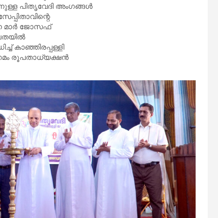
ള്ള പിതൃവേദി അംഗങ്ങള്‍
സേപ്പിതാവിന്റെ
ന മാര്‍ ജോസഫ്
പതയില്‍
് കാഞ്ഞിരപ്പള്ളി
ംഗമം രൂപതാധ്യക്ഷന്‍