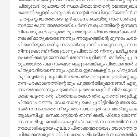
പിതൃവേദി രൂപതയില്‍ സ്ഥാപിതമായതിന്റെ രജതജൂബില
കാഞ്ഞിരപ്പള്ളി പാസ്റ്ററല്‍ സെന്റര്‍ ഓഡിറ്റോറിയത്തില്
‘പിതൃഹൃദയത്തോടെ’ ഉദ്ഘാടനം ചെയ്തു സംസാരിക്കു
സഭയാകുന്ന അമ്മയോട് ചേര്‍ന്ന് സമൂഹത്തിന്റെ ഉന്നമന
നിലപാടുകള്‍ എടുത്ത രൂപതയുടെ പ്രഥമ അദ്ധ്യക്ഷന്‍ 
നമുക്ക് മാതൃകയാണെന്നും അദ്ദേഹത്തിന്റെ മൂന്നാം ചരമവ
പിതാവിലൂടെ ലഭിച്ച നന്മകള്‍ക്കു നന്ദി പറയുവാനും സഭ
നിന്നുകൊണ്ട് നീങ്ങുവാനും പിതാവില്‍ നിന്നും ലഭിച്ച ബ
ഉപകരിക്കട്ടെയെന്ന് മാര്‍ ജോസ് പുളിക്കല്‍ ഓര്‍മിപ്പിച്ചു. 
രൂപതയില്‍ പല സംഘടനകളുണ്ടെങ്കിലും പിതാക്കന്മാര്
പിതൃവേദിയാണെന്നും എല്ലാ ഇടവകകളിലും പിതൃവേദി 
കൂട്ടിച്ചേര്‍ത്തു. ജൂബിലിവര്‍ഷം തിരിഞ്ഞുനോട്ടത്തിന്റെയും
നന്ദിപ്രകാശനത്തിന്റെയും, പുത്തന്‍തീരുമാനങ്ങള്‍ എടുക
സമയമാണെന്നും ഏതെങ്കിലും മേഖലകളില്‍ വീഴ്ചയുണ്ടെങ
കാലഘട്ടത്തിന്റെ പ്രത്യേകതകള്‍ തിരിച്ചറിഞ്ഞ് ഒരുമിച്
പിതാവ് പറഞ്ഞു. ഡോ.സാജു കൊച്ചുവീട്ടിലിന്റെ അദ്ധ്യ
ചേര്‍ന്ന സംഗമത്തിന് രൂപതാ ഡയറക്ടര്‍ ഫാ. മാത്യു ഓ
ആശംസിച്ചു. സെബാസ്റ്റ്യന്‍ താന്നിക്കല്‍, ഷിജോ തോണിയ
സംസാരിച്ചു. റെജി കൈപ്പന്‍പ്ലാക്കല്‍ സംഗമത്തിന് നന്ദി
നാമധാരികളായ എല്ലാ പിതാക്കന്മാരെയും യോഗത്തില്‍
പിതാക്കന്മാരുടെ വിവിധ കലാപരിപാടികള്‍ സംഗമത്തിന