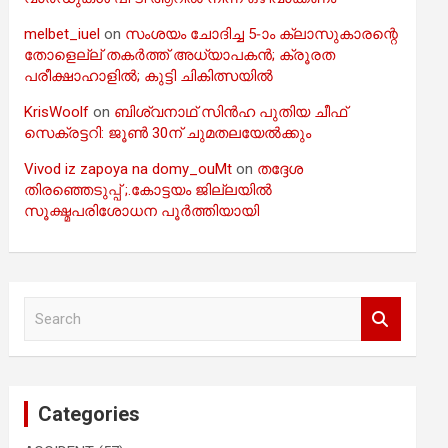
melbet_iuel
on
സംശയം ചോദിച്ച 5-ാം ക്ലാസുകാരന്റെ
തോളെല്ല് തകർത്ത് അധ്യാപകൻ; ക്രൂരത
പരീക്ഷാഹാളിൽ; കുട്ടി ചികിത്സയിൽ
KrisWoolf
on
ബിശ്വനാഥ് സിൻഹ പുതിയ ചീഫ്
സെക്രട്ടറി: ജൂൺ 30ന് ചുമതലയേൽക്കും
Vivod iz zapoya na domy_ouMt
on
തദ്ദേശ
തിരഞ്ഞെടുപ്പ് ;.കോട്ടയം ജില്ലയിൽ
സൂക്ഷ്മപരിശോധന പൂർത്തിയായി
S
e
a
r
c
Categories
h