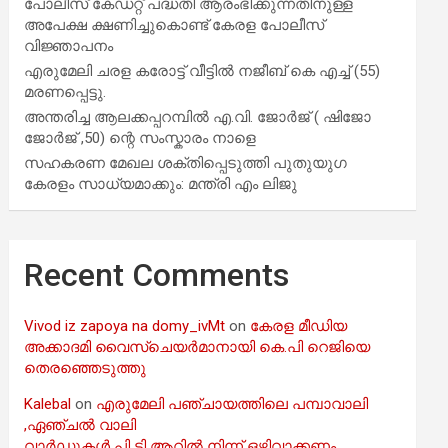
പോലീസ് കേഡറ്റ് പദ്ധതി ആരംഭിക്കുന്നതിനുള്ള
അപേക്ഷ ക്ഷണിച്ചുകൊണ്ട് കേരള പോലീസ്
വിജ്ഞാപനം
എരുമേലി ചരള കരോട്ട് വീട്ടിൽ നജീബ് കെ എച്ച് (55)
മരണപ്പെട്ടു.
അന്തരിച്ച ആ​ല​ക്ക​പ്പ​റമ്പിൽ​ എ.​വി. ജോ​ർ​ജ് ( ഷിജോ
ജോർജ് ,50) ന്റെ സംസ്കാരം നാളെ
സഹകരണ മേഖല ശക്തിപ്പെടുത്തി പുതുയുഗ
കേരളം സാധ്യമാക്കും: മന്ത്രി എം ലിജു
Recent Comments
Vivod iz zapoya na domy_ivMt
on
കേരള മീഡിയ
അക്കാദമി വൈസ്ചെയർമാനായി കെ.പി റെജിയെ
തെരഞ്ഞെടുത്തു
Kalebal
on
എരുമേലി പഞ്ചായത്തിലെ പമ്പാവാലി
,ഏഞ്ചൽ വാലി
വാർഡുകൾ പി ടി ആറിൽ നിന്ന് ഒഴിവാക്കണം