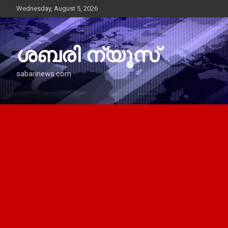
Skip
Wednesday, August 5, 2026
to
content
ശബരി ന്യൂസ്
sabarinews.com