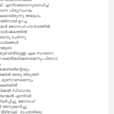
ി എന്നിവയോടനുബന്ധിച്ച്
‍ നടന്ന പിതൃസംഗമം
കയായിരുന്നു അദ്ദേഹം.
ത്തിനായി ഉറച്ച
മാര്‍ ജോസഫ് പൗവ്വത്തില്‍
ാര്‍ഷികത്തില്‍
യോടു ചേര്‍ന്നു
ോധ്യങ്ങള്‍
നമ്മുടെ
‍ ക്കുവേണ്ടിയുള്ള ഏക സംഘടന
ശക്തീകരിക്കണമെന്നും പിതാവ്
,
്കേണ്ടതിന്റെയും
്കില്‍ അതു തിരുത്തി
ചു മുന്നേറണമെന്നും
ക്ഷതയില്‍
ലിക്കല്‍ സ്വാഗതം
ാങ്കല്‍ എന്നിവര്‍
യര്‍പ്പിച്ചു. ജോസഫ്
 അനുമോദിച്ചു.
് മിഴിവേകി. രൂപതയിലെ