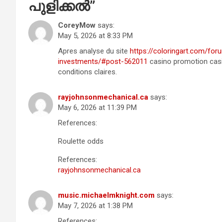
പുളിക്കല്‍
”
CoreyMow
says:
May 5, 2026 at 8:33 PM
Apres analyse du site
https://coloringart.com/for
investments/#post-562011
casino promotion casin
conditions claires.
rayjohnsonmechanical.ca
says:
May 6, 2026 at 11:39 PM
References:
Roulette odds
References:
rayjohnsonmechanical.ca
music.michaelmknight.com
says:
May 7, 2026 at 1:38 PM
References: