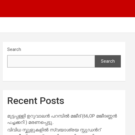
Search
Search
Recent Posts
മുട്ടപ്പള്ളി ഉറുവാലൻ പറമ്പിൽ മജീദ് (66,OP മജീദണ്ണൻ
പച്ചക്കറി ) മരണപ്പെട്ടു..
വിവിധ സ്കൂളുകളില്‍ സ്വയാശ്രയ സ്റ്റുഡന്‍റ്