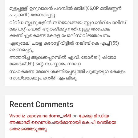
മുട്ടപ്പള്ളി ഉറുവാലൻ പറമ്പിൽ മജീദ് (66,OP മജീദണ്ണൻ
പച്ചക്കറി ) മരണപ്പെട്ടു..
വിവിധ സ്കൂളുകളില്‍ സ്വയാശ്രയ സ്റ്റുഡന്‍റ് പോലീസ്
കേഡറ്റ് പദ്ധതി ആരംഭിക്കുന്നതിനുള്ള അപേക്ഷ
ക്ഷണിച്ചുകൊണ്ട് കേരള പോലീസ് വിജ്ഞാപനം
എരുമേലി ചരള കരോട്ട് വീട്ടിൽ നജീബ് കെ എച്ച് (55)
മരണപ്പെട്ടു.
അന്തരിച്ച ആ​ല​ക്ക​പ്പ​റമ്പിൽ​ എ.​വി. ജോ​ർ​ജ് ( ഷിജോ
ജോർജ് ,50) ന്റെ സംസ്കാരം നാളെ
സഹകരണ മേഖല ശക്തിപ്പെടുത്തി പുതുയുഗ കേരളം
സാധ്യമാക്കും: മന്ത്രി എം ലിജു
Recent Comments
Vivod iz zapoya na domy_ivMt
on
കേരള മീഡിയ
അക്കാദമി വൈസ്ചെയർമാനായി കെ.പി റെജിയെ
തെരഞ്ഞെടുത്തു