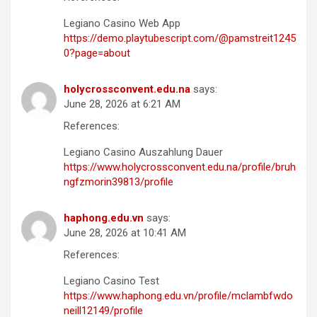
Legiano Casino Web App
https://demo.playtubescript.com/@pamstreit1245
0?page=about
holycrossconvent.edu.na
says:
June 28, 2026 at 6:21 AM
References:
Legiano Casino Auszahlung Dauer
https://www.holycrossconvent.edu.na/profile/bruh
ngfzmorin39813/profile
haphong.edu.vn
says:
June 28, 2026 at 10:41 AM
References:
Legiano Casino Test
https://www.haphong.edu.vn/profile/mclambfwdo
neill12149/profile