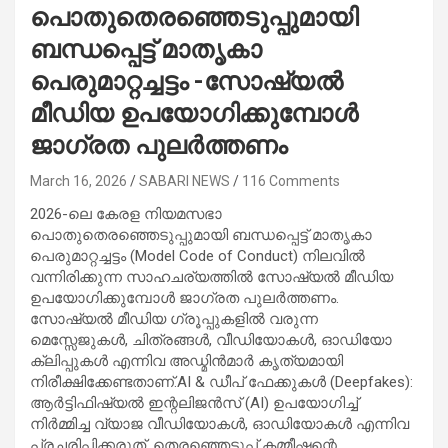
പൊതുതെരഞ്ഞെടുപ്പുമായി
ബന്ധപ്പെട്ട് മാതൃകാ
പെരുമാറ്റച്ചട്ടം -സോഷ്യൽ
മീഡിയ ഉപയോഗിക്കുമ്പോൾ
ജാഗ്രത പുലർത്തണം
March 16, 2026
SABARI NEWS
116 Comments
2026-ലെ കേരള നിയമസഭാ
പൊതുതെരഞ്ഞെടുപ്പുമായി ബന്ധപ്പെട്ട് മാതൃകാ
പെരുമാറ്റച്ചട്ടം (Model Code of Conduct) നിലവിൽ
വന്നിരിക്കുന്ന സാഹചര്യത്തിൽ സോഷ്യൽ മീഡിയ
ഉപയോഗിക്കുമ്പോൾ ജാഗ്രത പുലർത്തണം.
സോഷ്യൽ മീഡിയ ഗ്രൂപ്പുകളിൽ വരുന്ന
മെസ്സേജുകൾ, ചിത്രങ്ങൾ, വീഡിയോകൾ, ഓഡിയോ
ക്ലിപ്പുകൾ എന്നിവ അഡ്മിൻമാർ കൃത്യമായി
നിരീക്ഷിക്കേണ്ടതാണ്.​AI & ഡീപ് ഫേക്കുകൾ (Deepfakes):
ആർട്ടിഫിഷ്യൽ ഇന്റലിജൻസ് (AI) ഉപയോഗിച്ച്
നിർമ്മിച്ച വ്യാജ വീഡിയോകൾ, ഓഡിയോകൾ എന്നിവ
പ്രചരിപ്പിക്കരുത്. തെരഞ്ഞെടുപ്പ് കമ്മീഷന്റെ