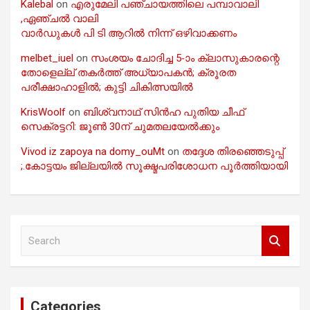
Kalebal
on
എരുമേലി പഞ്ചായത്തിലെ പമ്പാവാലി
,ഏഞ്ചൽ വാലി
വാർഡുകൾ പി ടി ആറിൽ നിന്ന് ഒഴിവാക്കണം
melbet_iuel
on
സംശയം ചോദിച്ച 5-ാം ക്ലാസുകാരന്റെ
തോളെല്ല് തകർത്ത് അധ്യാപകൻ; ക്രൂരത
പരീക്ഷാഹാളിൽ; കുട്ടി ചികിത്സയിൽ
KrisWoolf
on
ബിശ്വനാഥ് സിൻഹ പുതിയ ചീഫ്
സെക്രട്ടറി: ജൂൺ 30ന് ചുമതലയേൽക്കും
Vivod iz zapoya na domy_ouMt
on
തദ്ദേശ തിരഞ്ഞെടുപ്പ്
;.കോട്ടയം ജില്ലയിൽ സൂക്ഷ്മപരിശോധന പൂർത്തിയായി
S
e
a
r
c
Categories
h