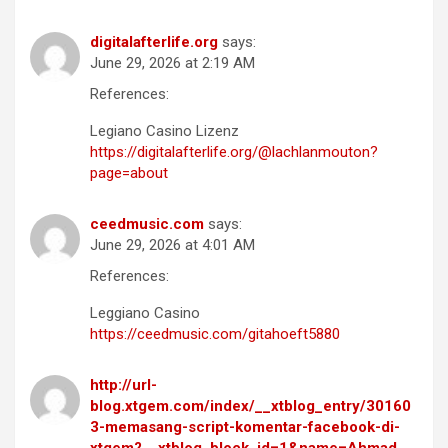
digitalafterlife.org
says:
June 29, 2026 at 2:19 AM
References:
Legiano Casino Lizenz
https://digitalafterlife.org/@lachlanmouton?
page=about
ceedmusic.com
says:
June 29, 2026 at 4:01 AM
References:
Leggiano Casino
https://ceedmusic.com/gitahoeft5880
http://url-
blog.xtgem.com/index/__xtblog_entry/30160
3-memasang-script-komentar-facebook-di-
xtgem?__xtblog_block_id=1&name=Ahmad