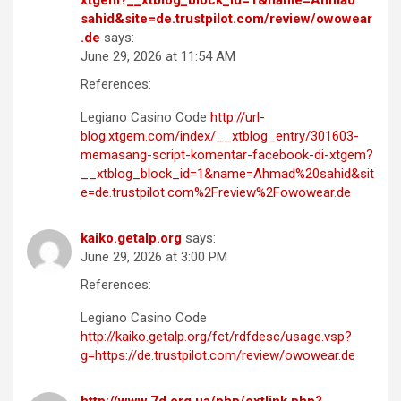
sahid&site=de.trustpilot.com/review/owowear
.de
says:
June 29, 2026 at 11:54 AM
References:
Legiano Casino Code
http://url-
blog.xtgem.com/index/__xtblog_entry/301603-
memasang-script-komentar-facebook-di-xtgem?
__xtblog_block_id=1&name=Ahmad%20sahid&sit
e=de.trustpilot.com%2Freview%2Fowowear.de
kaiko.getalp.org
says:
June 29, 2026 at 3:00 PM
References:
Legiano Casino Code
http://kaiko.getalp.org/fct/rdfdesc/usage.vsp?
g=https://de.trustpilot.com/review/owowear.de
http://www.7d.org.ua/php/extlink.php?