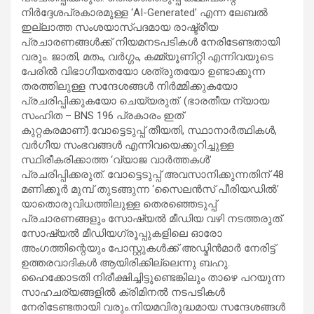
നിർദ്ദേശപ്രകാരമുള്ള ‘AI-Generated’ എന്ന ലേബൽ
ഇല്ലാത്ത സംശയാസ്പദമായ രാഷ്ട്രീയ
പ്രചാരണങ്ങൾക്ക് നിയമനടപടികൾ നേരിടേണ്ടതായി
വരും. ജാതി, മതം, വർഗ്ഗം, കമ്മ്യൂണിറ്റി എന്നിവയുടെ
പേരിൽ വിഭാഗീയതയോ ശത്രുതയോ ഉണ്ടാക്കുന്ന
തരത്തിലുള്ള സന്ദേശങ്ങൾ നിർമ്മിക്കുകയോ
പ്രചരിപ്പിക്കുകയോ ചെയ്യരുത്. (ഭാരതീയ ന്യായ
സംഹിത – BNS 196 പ്രകാരം ഇത്
കുറ്റകരമാണ്).വോട്ടെടുപ്പ് തീയതി, സ്ഥാനാർത്ഥികൾ,
വർഗീയ സംഭവങ്ങൾ എന്നിവയെക്കുറിച്ചുള്ള
സ്ഥിരീകരിക്കാത്ത ‘വ്യാജ വാർത്തകൾ’
പ്രചരിപ്പിക്കരുത്. വോട്ടെടുപ്പ് അവസാനിക്കുന്നതിന് 48
മണിക്കൂർ മുമ്പ് തുടങ്ങുന്ന ‘സൈലൻസ് പീരിയഡിൽ’
യാതൊരുവിധത്തിലുള്ള തെരഞ്ഞെടുപ്പ്
പ്രചാരണങ്ങളും സോഷ്യൽ മീഡിയ വഴി നടത്തരുത്. ​
സോഷ്യൽ മീഡിയഗ്രൂപ്പുകളിലെ ഓരോ
അംഗത്തിന്റെയും പോസ്റ്റുകൾക്ക് അഡ്മിൻമാർ നേരിട്ട്
ഉത്തരവാദികൾ ആയിരിക്കില്ലെന്നു ബഹു.
ഹൈക്കോടതി നിരീക്ഷിച്ചിട്ടുണ്ടെങ്കിലും താഴെ പറയുന്ന
സാഹചര്യങ്ങളിൽ ക്രിമിനൽ നടപടികൾ
നേരിടേണ്ടതായി വരും.​നിയമവിരുദ്ധമായ സന്ദേശങ്ങൾ