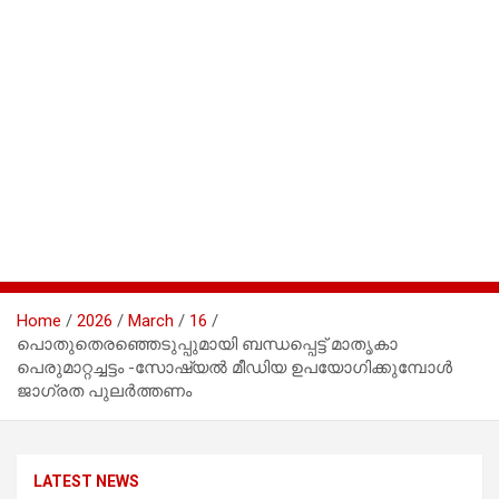
Home
2026
March
16
പൊതുതെരഞ്ഞെടുപ്പുമായി ബന്ധപ്പെട്ട് മാതൃകാ
പെരുമാറ്റച്ചട്ടം -സോഷ്യൽ മീഡിയ ഉപയോഗിക്കുമ്പോൾ
ജാഗ്രത പുലർത്തണം
LATEST NEWS