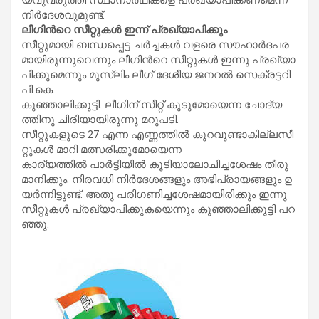
നി​​​ർ​​​ദേ​​​ശ​​​വു​​​മു​​​ണ്ട്.
ലീ​ഗി​ന്‍റെ സീ​റ്റു​ക​ൾ ഇ​ന്ന് പ്ര​ഖ്യാ​പി​ക്കും
സീ​​​​റ്റു​​​​മാ​​​​യി ബ​​​​ന്ധ​​​​പ്പെ​​​​ട്ട ച​​​​ർ​​​​ച്ച​​​​ക​​​​ൾ വ​​​​ള​​​​രെ സൗ​​​​ഹാ​​​​ർ​​​​ദ​​​​പ​​​​ര​​​​
മാ​​​യി​​​രു​​​ന്നു​​​വെ​​​​ന്നും ലീ​​​​ഗി​​​​ന്‍റെ സീ​​​​റ്റു​​​ക​​​ൾ ഇ​​​​ന്നു പ്ര​​​​ഖ്യാ​​​​
പി​​​​ക്കു​​​​മെ​​​​ന്നും മു​​​​സ്‌​​​ലിം ​ലീ​​​​ഗ് ദേ​​​​ശീ​​​​യ ജ​​​​ന​​​​റ​​​​ൽ സെ​​​​ക്ര​​​​ട്ട​​​​റി
പി.​​​​കെ.
കു​​​​ഞ്ഞാ​​​​ലി​​​​ക്കു​​​​ട്ടി. ലീ​​​​ഗി​​​​ന് സീ​​​​റ്റ് കൂ​​​​ടു​​​​മോ​​​​യെ​​​​ന്ന ചോ​​​​ദ്യ​​​​
ത്തി​​​​നു ചി​​​​രി​​​​യാ​​​​യി​​​​രു​​​​ന്നു മ​​​​റു​​​​പ​​​​ടി.
സീ​​​​റ്റു​​​​ക​​​​ളു​​​​ടെ 27 എ​​​​ന്ന എ​​​​ണ്ണ​​​​ത്തി​​​​ൽ കു​​​​റ​​​​വു​​​​ണ്ടാ​​​​കി​​​​ല്ലസീ​​​​
റ്റു​​​​ക​​​​ൾ മാ​​​​റി മ​​​​ത്സ​​​​രി​​​​ക്കു​​​​മോ​​​​യെ​​​​ന്ന
കാ​​​​ര്യ​​​​ത്തി​​​​ൽ പാ​​​​ർ​​​​ട്ടി​​​​യി​​​​ൽ കൂ​​​​ടി​​​​യാ​​​​ലോ​​​​ചി​​​​ച്ച​​​ശേ​​​​ഷം തീ​​​രു​​​
മാ​​​നി​​​ക്കും. നി​​​​ര​​​​വ​​​​ധി നി​​​ർ​​​ദേ​​​ശ​​​ങ്ങ​​​ളും ​അ​​​​ഭി​​​​പ്രാ​​​​യ​​​​ങ്ങ​​​​ളും ഉ​​​​
യ​​​​ർ​​​​ന്നി​​​​ട്ടു​​​​ണ്ട്. അ​​​​തു പ​​​​രി​​​​ഗ​​​​ണി​​​​ച്ച​​​ശേ​​​ഷ​​​മാ​​​യി​​​രി​​​ക്കും ഇ​​​ന്നു
സീ​​​​റ്റു​​​​ക​​​​ൾ പ്ര​​​​ഖ്യാ​​​​പി​​​​ക്കു​​​ക​​​യെ​​​ന്നും ​കു​​​​ഞ്ഞാ​​​​ലി​​​​ക്കു​​​​ട്ടി പ​​​​റ​​​​
ഞ്ഞു.