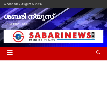
Skip
Wednesday, August 5, 2026
to
content
ശബരി ന്യൂസ്
sabarinews.com