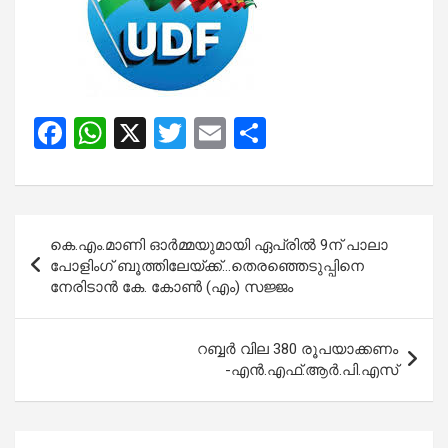
F
W
X
T
E
S
a
h
wi
m
h
ce
at
tt
ail
ar
b
s
er
e
Post
കെ.എം.മാണി ഓർമ്മയുമായി ഏപ്രിൽ 9ന് പാലാ
o
A
navigation
പോളിംഗ് ബൂത്തിലേയ്ക്ക്…തെരഞ്ഞെടുപ്പിനെ
o
p
നേരിടാൻ കേ. കോൺ (എം) സജ്ജം
k
p
റബ്ബര്‍ വില 380 രൂപയാക്കണം
-എന്‍.എഫ്.ആര്‍.പി.എസ്