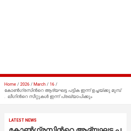
Home
2026
March
16
കോ​ണ്‍​ഗ്ര​സി​ന്‍റെ ആ​ദ്യ​ഘ​ട്ട പ​ട്ടി​ക ഇ​ന്ന് ഉ​ച്ച​യ്ക്കു മുമ്പ്
. ലീ​ഗി​ന്‍റെ സീ​റ്റു​ക​ൾ ഇ​ന്ന് പ്ര​ഖ്യാ​പി​ക്കും
LATEST NEWS
കോ​ണ്‍​ഗ്ര​സി​ന്‍റെ ആ​ദ്യ​ഘ​ട്ട പ​