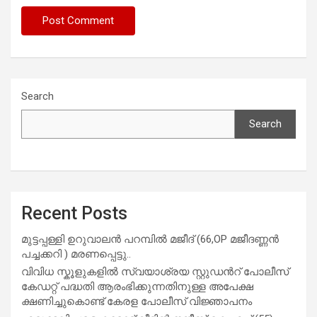
Search
Search
Recent Posts
മുട്ടപ്പള്ളി ഉറുവാലൻ പറമ്പിൽ മജീദ് (66,OP മജീദണ്ണൻ
പച്ചക്കറി ) മരണപ്പെട്ടു..
വിവിധ സ്കൂളുകളില്‍ സ്വയാശ്രയ സ്റ്റുഡന്‍റ് പോലീസ്
കേഡറ്റ് പദ്ധതി ആരംഭിക്കുന്നതിനുള്ള അപേക്ഷ
ക്ഷണിച്ചുകൊണ്ട് കേരള പോലീസ് വിജ്ഞാപനം