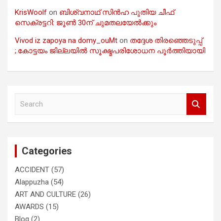
KrisWoolf
on
ബിശ്വനാഥ് സിൻഹ പുതിയ ചീഫ്
സെക്രട്ടറി: ജൂൺ 30ന് ചുമതലയേൽക്കും
Vivod iz zapoya na domy_ouMt
on
തദ്ദേശ തിരഞ്ഞെടുപ്പ്
;.കോട്ടയം ജില്ലയിൽ സൂക്ഷ്മപരിശോധന പൂർത്തിയായി
S
e
a
r
c
Categories
h
ACCIDENT
(57)
Alappuzha
(54)
ART AND CULTURE
(26)
AWARDS
(15)
Blog
(2)