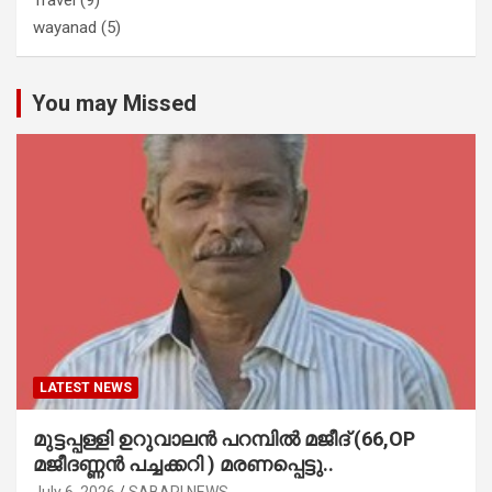
wayanad
(5)
You may Missed
LATEST NEWS
മുട്ടപ്പള്ളി ഉറുവാലൻ പറമ്പിൽ മജീദ് (66,OP
മജീദണ്ണൻ പച്ചക്കറി ) മരണപ്പെട്ടു..
July 6, 2026
SABARI NEWS