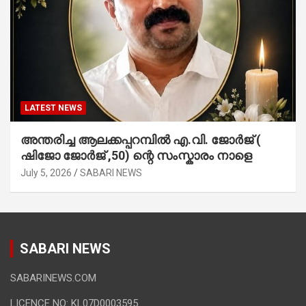
LATEST NEWS
അന്തരിച്ച ആ​ല​ക്ക​പ്പ​റമ്പിൽ​ എ.​വി. ജോ​ർ​ജ് (
ഷിജോ ജോർജ് ,50) ന്റെ സംസ്കാരം നാളെ
July 5, 2026
SABARI NEWS
SABARI NEWS
SABARINEWS.COM
LICENCE NO: KL07D0003595