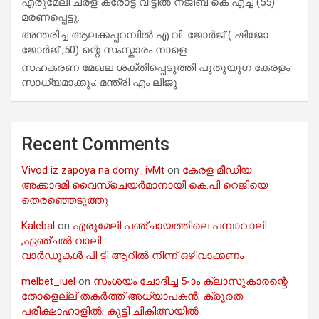
എരുമേലി ചരള കരോട്ട് വീട്ടിൽ നജീബ് കെ എച്ച് (55)
മരണപ്പെട്ടു.
അന്തരിച്ച ആ​ല​ക്ക​പ്പ​റമ്പിൽ​ എ.​വി. ജോ​ർ​ജ് ( ഷിജോ
ജോർജ് ,50) ന്റെ സംസ്കാരം നാളെ
സഹകരണ മേഖല ശക്തിപ്പെടുത്തി പുതുയുഗ കേരളം
സാധ്യമാക്കും: മന്ത്രി എം ലിജു
Recent Comments
Vivod iz zapoya na domy_ivMt
on
കേരള മീഡിയ
അക്കാദമി വൈസ്ചെയർമാനായി കെ.പി റെജിയെ
തെരഞ്ഞെടുത്തു
Kalebal
on
എരുമേലി പഞ്ചായത്തിലെ പമ്പാവാലി
,ഏഞ്ചൽ വാലി
വാർഡുകൾ പി ടി ആറിൽ നിന്ന് ഒഴിവാക്കണം
melbet_iuel
on
സംശയം ചോദിച്ച 5-ാം ക്ലാസുകാരന്റെ
തോളെല്ല് തകർത്ത് അധ്യാപകൻ; ക്രൂരത
പരീക്ഷാഹാളിൽ; കുട്ടി ചികിത്സയിൽ