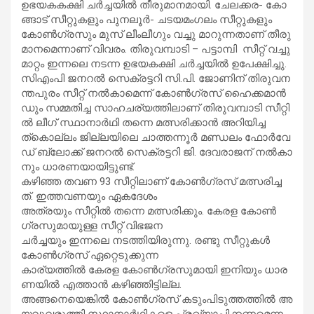
ഉ​​​ഭ​​​യ​​​ക​​​ക​​​ക്ഷി ച​​​ർ​​​ച്ച​​​യി​​​ൽ തീ​​​രു​​​മാ​​​ന​​​മാ​​​യി. ചേ​​​ല​​​ക്ക​​​ര- കോ​​​
ങ്ങാ​​​ട് സീ​​​റ്റു​​​ക​​​ളും പു​​​ന​​​ലൂ​​​ർ- ച​​​ട​​​യ​​​മം​​​ഗ​​​ലം സീ​​​റ്റു​​​ക​​​ളും
കോ​​​ണ്‍​ഗ്ര​​​സും മു​​​സ് ലീം​​​ലീ​​​ഗും വ​​​ച്ചു മാ​​​റു​​​ന്ന​​​താ​​​ണ് തീ​​​രു​​​
മാ​​​ന​​​മെ​​​ന്നാ​​​ണ് വി​​​വ​​​രം. തിരുവമ്പാടി – പട്ടാമ്പി സീ​​​റ്റ് വ​​​ച്ചു​​​
മാ​​​റ്റം ഇ​​​ന്ന​​​ലെ ന​​​ട​​​ന്ന ഉ​​​ഭ​​​യ​​​ക​​​ക്ഷി ച​​​ർ​​​ച്ച​​​യി​​​ൽ ഉ​​​പേ​​​ക്ഷി​​​ച്ചു.
സി​​​എം​​​പി ജ​​​ന​​​റ​​​ൽ സെ​​​ക്ര​​​ട്ട​​​റി സി.​​​പി. ജോ​​​ണി​​​ന് തി​​​രു​​​വ​​​ന​​​
ന്ത​​​പു​​​രം സീ​​​റ്റ് ന​​​ൽ​​​കാ​​​മെ​​​ന്ന് കോ​​​ണ്‍​ഗ്ര​​​സ് ഹൈ​​​ക്ക​​​മാ​​​ൻ​​​
ഡും സ​​​മ്മ​​​തി​​​ച്ച സാ​​​ഹ​​​ച​​​ര്യ​​​ത്തി​​​ലാ​​​ണ് തിരുവമ്പാടി സീ​​​റ്റി​​​
ൽ ലീ​​​ഗ് സ്ഥാ​​​നാ​​​ർ​​​ഥി ത​​​ന്നെ മ​​​ത്സ​​​രി​​​ക്കാ​​​ൻ അ​​​റി​​​യി​​​ച്ച​​​
ത്കൊ​​​ല്ലം ജി​​​ല്ല​​​യി​​​ലെ ചാ​​​ത്ത​​​ന്നൂ​​​ർ മ​​​ണ്ഡ​​​ലം ഫോ​​​ർ​​​വേ​​​
ഡ് ബ്ലോ​​​ക്ക് ജ​​​ന​​​റ​​​ൽ സെ​​​ക്ര​​​ട്ട​​​റി ജി. ​​​ദേ​​​വ​​​രാ​​​ജ​​​ന് ന​​​ൽ​​​കാ​​​
നും ധാ​​​ര​​​ണ​​​യാ​​​യി​​​ട്ടു​​​ണ്ട്.
ക​​​ഴി​​​ഞ്ഞ ത​​​വ​​​ണ 93 സീ​​​റ്റി​​​ലാ​​​ണ് കോ​​​ണ്‍​ഗ്ര​​​സ് മ​​​ത്സ​​​രി​​​ച്ച​​​
ത്. ഇ​​​ത്ത​​​വ​​​ണ​​​യും ഏ​​​ക​​​ദേ​​​ശം
അ​​​ത്ര​​​യും സീ​​​റ്റി​​​ൽ ത​​​ന്നെ മ​​​ത്സ​​​രി​​​ക്കും. കേ​​​ര​​​ള കോ​​​ണ്‍​
ഗ്ര​​​സു​​​മാ​​​യു​​​ള്ള സീ​​​റ്റ് വി​​​ഭ​​​ജ​​​ന
ച​​​ർ​​​ച്ച​​​യും ഇ​​​ന്ന​​​ലെ ന​​​ട​​​ത്തി​​​യി​​​രു​​​ന്നു. ര​​​ണ്ടു സീ​​​റ്റു​​​ക​​​ൾ
കോ​​​ണ്‍​ഗ്ര​​​സ് ഏ​​​റ്റെ​​​ടു​​​ക്കു​​​ന്ന
കാ​​​ര്യ​​​ത്തി​​​ൽ കേ​​​ര​​​ള കോ​​​ണ്‍​ഗ്ര​​​സു​​​മാ​​​യി ഇ​​​നി​​​യും ധാ​​​ര​​​
ണ​​​യി​​​ൽ എ​​​ത്താ​​​ൻ ക​​​ഴി​​​ഞ്ഞി​​​ട്ടി​​​ല്ല.
അ​​​ങ്ങ​​​നെ​​​യെ​​​ങ്കി​​​ൽ കോ​​​ണ്‍​ഗ്ര​​​സ് ക​​​ടും​​​പി​​​ടു​​​ത്ത​​​ത്തി​​​ൽ അ​​​
യ​​​വു​​​വ​​​രു​​​ത്തി സ്ഥാ​​​നാ​​​ർ​​​ഥി​​​ക​​​ളെ പ്ര​​​ഖ്യാ​​​പി​​​ക്ക​​​ണ​​​മെ​​​ന്ന