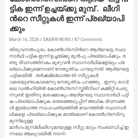
ട്ടി​ക ഇ​ന്ന് ഉ​ച്ച​യ്ക്കു മുമ്പ് . ലീ​ഗി​
ന്‍റെ സീ​റ്റു​ക​ൾ ഇ​ന്ന് പ്ര​ഖ്യാ​പി​
ക്കും
March 16, 2026
SABARI NEWS
87 Comments
തി​​​രു​​​വ​​​ന​​​ന്ത​​​പു​​​രം: കോ​​​ണ്‍​ഗ്ര​​​സി​​​ന്‍റെ ആ​​​ദ്യ​​​ഘ​​​ട്ട സ്ഥാ​​​
നാ​​​ർ​​​ഥി പ​​​ട്ടി​​​ക ഇ​​​ന്ന് ഉ​​​ച്ച​​​യ്ക്കു മു​​​ൻ​​​പു പ്ര​​​ഖ്യാ​​​പി​​​ക്കും. ര​​​
ണ്ടു ദി​​​വ​​​സ​​​ത്തി​​​ന​​​കം മു​​​ഴു​​​വ​​​ൻ സ്ഥാ​​​നാ​​​ർ​​​ഥി​​​ക​​​ളേ​​​യും പ്ര​​​
ഖ്യാ​​​പി​​​ക്കു​​​മെ​​​ന്നാ​​​ണ് നേ​​​തൃ​​​ത്വം പ​​​റ​​​യു​​​ന്ന​​​ത്. ആ​​​ദ്യ​​​ഘ​​​ട്ട
പ​​​ട്ടി​​​ക​​​യി​​​ൽ . ത​​​ർ​​​ക്ക​​​മി​​​ല്ലാ​​​ത്ത 60 സീ​​​റ്റു​​​ക​​​ൾ
വ​​​രെ​​​യു​​​ണ്ടാ​​കാ​​​മെ​​​ന്നു നേ​​​തൃ​​​ത്വം പറഞ്ഞു .. ഇ​​​ന്നു രാ​​​വി​​​
ലെ ഡ​​​ൽ​​​ഹി​​​യി​​​ൽ കോ​​​ണ്‍​ഗ്ര​​​സ് സ്ക്രീ​​​നിം​​​ഗ് ക​​​മ്മി​​​റ്റി ചേ​​​രു​​​
ന്നു​​​ണ്ട്. ഇ​​​തി​​​നു ശേ​​​ഷ​​​മാ​​​കും ആ​​​ദ്യ​​​ഘ​​​ട്ട സ്ഥാ​​​നാ​​​ർ​​​ഥി പ​​​ട്ടി​​​
ക പ്ര​​​ഖ്യാ​​​പി​​​ക്കു​​​ക. തെ​​​ഞ്ഞെ​​​ടു​​​പ്പി​​​ന് അ​​​ധി​​​ക ദി​​​വ​​​സ​​​ങ്ങ​​​
ൾ ഇ​​​ല്ലാ​​​ത്ത സാ​​​ഹ​​​ച​​​ര്യ​​​ത്തി​​​ൽ വേ​​​ഗ​​​ത്തി​​​ൽ സ്ഥാ​​​നാ​​​ർ​​​
ഥി​​​ക​​​ളെ പ്ര​​​ഖ്യാ​​​പി​​​ക്കു​​​ക മാ​​​ത്ര​​​മാ​​​ണ് കോ​​​ണ്‍​ഗ്ര​​​സി​​​നു
മു​​​ന്നി​​​ലു​​​ള്ള
മാ​​​ർ​​​ഗം.മു​​​സ്ലീം​​​ലീ​​​ഗു​​​മാ​​​യു​​​ള്ള സീ​​​റ്റു മാ​​​റ്റം സം​​​ബ​​​ന്ധി​​​ച്ച് ഇ​​​
ന്ന​​​ലെ ആ​​​ലു​​​വ​​​യി​​​ൽ ന​​​ട​​​ന്ന