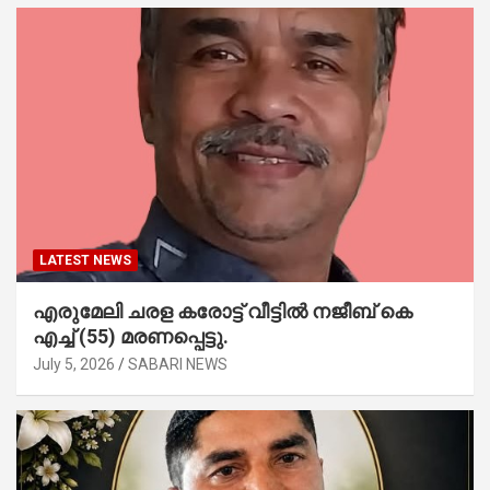
LATEST NEWS
എരുമേലി ചരള കരോട്ട് വീട്ടിൽ നജീബ് കെ
എച്ച് (55) മരണപ്പെട്ടു.
July 5, 2026
SABARI NEWS