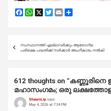
F
W
X
T
E
S
a
h
wi
m
h
ce
at
tt
ail
ar
b
s
er
e
Post
o
A
സംസ്ഥാനത്ത് എല്ലാവര്‍ക്കും ആരോഗ്യ
navigation
o
p
പരിരക്ഷ പദ്ധതിക്ക് സര്‍ക്കാര്‍ അംഗീകാരം നല്‍കി
k
p
612 thoughts on “
കണ്ണൂരിനെ ഇ
മഹാസംഗമം; ഒരു ലക്ഷത്തോളം
ShawnLip
says:
May 4, 2026 at 7:34 PM