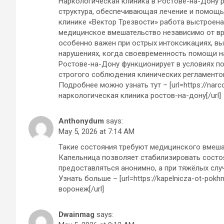
Наркологическая клиника в Ростове-на-Дону 
структура, обеспечивающая лечение и помощь 
клинике «Вектор Трезвости» работа выстроена
медицинское вмешательство независимо от вр
особенно важен при острых интоксикациях, в
нарушениях, когда своевременность помощи на
Ростове-на-Дону функционирует в условиях п
строгого соблюдения клинических регламенто
Подробнее можно узнать тут – [url=https://narco
наркологическая клиника ростов-на-дону[/url]
Anthonydum
says:
May 5, 2026 at 7:14 AM
Такие состояния требуют медицинского вмешат
Капельница позволяет стабилизировать состоян
предоставляться анонимно, а при тяжёлых слу
Узнать больше – [url=https://kapelnicza-ot-pok
воронеж[/url]
Dwainmag
says: