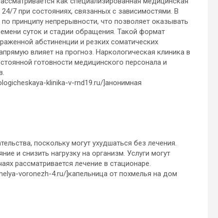
рассматривается как специализированная медицинская
24/7 при состояниях, связанных с зависимостями. В
 по принципу непрерывности, что позволяет оказывать
емени суток и стадии обращения. Такой формат
ыраженной абстиненции и резких соматических
прямую влияет на прогноз. Наркологическая клиника в
остоянной готовности медицинского персонала и
в.
logicheskaya-klinika-v-rnd19.ru/]анонимная
ельства, поскольку могут ухудшаться без лечения.
ие и снизить нагрузку на организм. Услуги могут
чаях рассматривается лечение в стационаре.
hmelya-voronezh-4.ru/]капельница от похмелья на дом