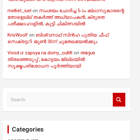
melbet_iuel
on
സംശയം ചോദിച്ച 5-ാം ക്ലാസുകാരന്റെ
തോളെല്ല് തകർത്ത് അധ്യാപകൻ; ക്രൂരത
പരീക്ഷാഹാളിൽ; കുട്ടി ചികിത്സയിൽ
KrisWoolf
on
ബിശ്വനാഥ് സിൻഹ പുതിയ ചീഫ്
സെക്രട്ടറി: ജൂൺ 30ന് ചുമതലയേൽക്കും
Vivod iz zapoya na domy_ouMt
on
തദ്ദേശ
തിരഞ്ഞെടുപ്പ് ;.കോട്ടയം ജില്ലയിൽ
സൂക്ഷ്മപരിശോധന പൂർത്തിയായി
S
e
a
r
c
Categories
h