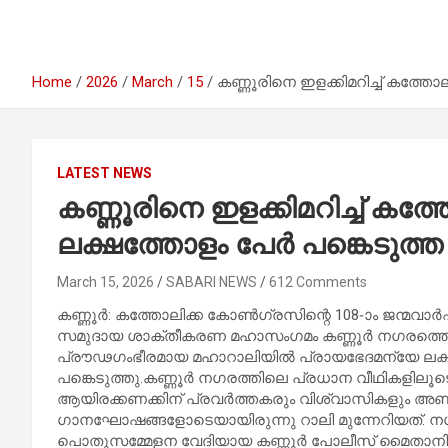
Home
2026
March
15
കണ്ണൂരിനെ ഇളക്കിമറിച്ച് കത്ത
LATEST NEWS
കണ്ണൂരിനെ ഇളക്കിമറിച്ച് കത
ലക്ഷത്തോളം പേർ പങ്കെടുത്
March 15, 2026
SABARI NEWS
612 Comments
കണ്ണൂർ: കത്തോലിക്ക കോൺഗ്രസിന്റെ 108-ാം ജന്മവാർഷി
സമുദായ ശാക്തീകരണ മഹാസംഗമം കണ്ണൂർ നഗരത്തെ ജന
പ്രൗഢഗംഭീരമായ മഹാറാലിയിൽ പ്രായഭേദമന്യേ ലക്ഷ
പങ്കെടുത്തു.കണ്ണൂർ നഗരത്തിലെ പ്രധാന വീഥികളിലൂ
ആയിരക്കണക്കിന് പ്രവർത്തകരും വിശ്വാസികളും അണി
ഗാനഘോഷങ്ങളോടെയായിരുന്നു റാലി മുന്നേറിയത്. നഗ
പൊതുസമ്മേളന വേദിയായ കണ്ണൂർ പോലീസ് മൈതാനിയ