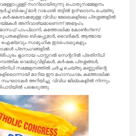
ൻ വള്ളോപ്പള്ളി നഗറിലായിരുന്നു പൊതുസമ്മേളനം
ച്ച് ബിഷപ്പ് മാർ റാഫേൽ തട്ടിൽ ഉദ്ഘാടനം ചെയ്തു.
 കർഷകരടക്കമുള്ള വിവിധ മേഖലകളിലെ പ്രശ്നങ്ങളിൽ
്ടായ്മകൾ അനിവാര്യമാണെന്ന് അദ്ദേഹം
മാർ ജോസഫ് പാംപ്ലാനി, കത്തോലിക്ക കോൺഗ്രസ്
ധ രൂപതകളിലെ ബിഷപ്പുമാർ, വൈദികർ, ആത്മായ
ുദായ ഐക്യവും സാമൂഹിക ഇടപെടലുകളും
േതാക്കൾ പ്രസംഗങ്ങളിൽ
രീപുരം ക്നാനായ പാസ്റ്ററൽ സെന്ററിൽ പ്രതിനിധി
മ്പത്തിക വെല്ലുവിളികൾ, കർഷക പ്രശ്നങ്ങൾ,
ിനിധി സമ്മേളനത്തിൽ ചർച്ച ചെയ്തു.കണ്ണൂരിന്റെ
യ്മകളിലൊന്നായി മാറിയ ഈ മഹാസംഗമം കത്തോലിക്ക
ി സംഘാടകർ അറിയിച്ചു. വിവിധ ജില്ലകളിൽ നിന്നും
ിപാടിയിൽ പങ്കെടുത്തു.