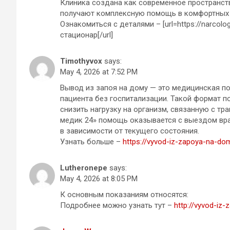
Клиника создана как современное пространст
получают комплексную помощь в комфортных 
Ознакомиться с деталями – [url=https://narcolo
стационар[/url]
Timothyvox
says:
May 4, 2026 at 7:52 PM
Вывод из запоя на дому — это медицинская п
пациента без госпитализации. Такой формат п
снизить нагрузку на организм, связанную с тр
медик 24» помощь оказывается с выездом вра
в зависимости от текущего состояния.
Узнать больше –
https://vyvod-iz-zapoya-na-do
Lutheronepe
says:
May 4, 2026 at 8:05 PM
К основным показаниям относятся:
Подробнее можно узнать тут –
http://vyvod-iz-