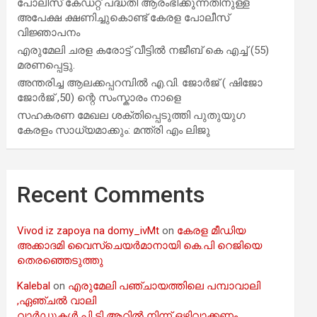
പോലീസ് കേഡറ്റ് പദ്ധതി ആരംഭിക്കുന്നതിനുള്ള
അപേക്ഷ ക്ഷണിച്ചുകൊണ്ട് കേരള പോലീസ്
വിജ്ഞാപനം
എരുമേലി ചരള കരോട്ട് വീട്ടിൽ നജീബ് കെ എച്ച് (55)
മരണപ്പെട്ടു.
അന്തരിച്ച ആ​ല​ക്ക​പ്പ​റമ്പിൽ​ എ.​വി. ജോ​ർ​ജ് ( ഷിജോ
ജോർജ് ,50) ന്റെ സംസ്കാരം നാളെ
സഹകരണ മേഖല ശക്തിപ്പെടുത്തി പുതുയുഗ
കേരളം സാധ്യമാക്കും: മന്ത്രി എം ലിജു
Recent Comments
Vivod iz zapoya na domy_ivMt
on
കേരള മീഡിയ
അക്കാദമി വൈസ്ചെയർമാനായി കെ.പി റെജിയെ
തെരഞ്ഞെടുത്തു
Kalebal
on
എരുമേലി പഞ്ചായത്തിലെ പമ്പാവാലി
,ഏഞ്ചൽ വാലി
വാർഡുകൾ പി ടി ആറിൽ നിന്ന് ഒഴിവാക്കണം