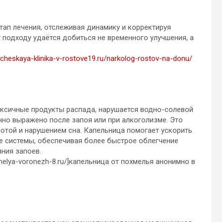
ап лечения, отслеживая динамику и корректируя
 подходу удаётся добиться не временного улучшения, а
gicheskaya-klinika-v-rostove19.ru/narkolog-rostov-na-donu/
оксичные продукты распада, нарушается водно-солевой
енно выражено после запоя или при алкоголизме. Это
отой и нарушением сна. Капельница помогает ускорить
е системы, обеспечивая более быстрое облегчение
яния запоев.
hmelya-voronezh-8.ru/]капельница от похмелья анонимно в