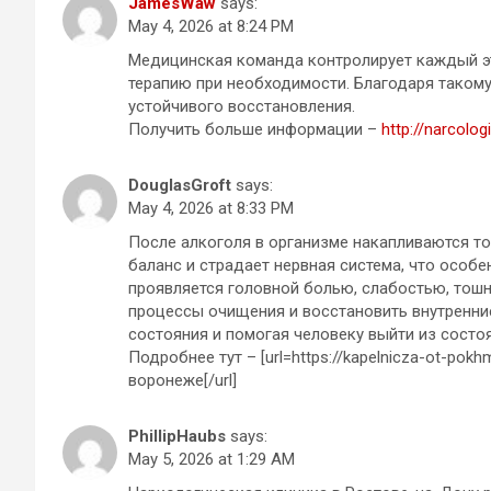
JamesWaw
says:
May 4, 2026 at 8:24 PM
Медицинская команда контролирует каждый эт
терапию при необходимости. Благодаря такому
устойчивого восстановления.
Получить больше информации –
http://narcolo
DouglasGroft
says:
May 4, 2026 at 8:33 PM
После алкоголя в организме накапливаются т
баланс и страдает нервная система, что особ
проявляется головной болью, слабостью, тошн
процессы очищения и восстановить внутренни
состояния и помогая человеку выйти из состо
Подробнее тут – [url=https://kapelnicza-ot-pok
воронеже[/url]
PhillipHaubs
says:
May 5, 2026 at 1:29 AM