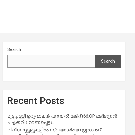
Search
Search
Recent Posts
മുട്ടപ്പള്ളി ഉറുവാലൻ പറമ്പിൽ മജീദ് (66,OP മജീദണ്ണൻ
പച്ചക്കറി ) മരണപ്പെട്ടു..
വിവിധ സ്കൂളുകളില്‍ സ്വയാശ്രയ സ്റ്റുഡന്‍റ്