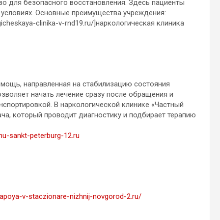
во для безопасного восстановления. Здесь пациенты
условиях. Основные преимущества учреждения:
gicheskaya-clinika-v-rnd19.ru/]наркологическая клиника
омощь, направленная на стабилизацию состояния
озволяет начать лечение сразу после обращения и
анспортировкой. В наркологической клинике «Частный
ча, который проводит диагностику и подбирает терапию
mu-sankt-peterburg-12.ru
zapoya-v-staczionare-nizhnij-novgorod-2.ru/