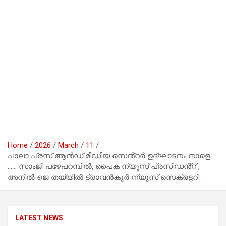
Home
2026
March
11
പാലാ പ്രസ് ആൻഡ് മീഡിയ സെൻ്റർ ഉദ്ഘാടനം നാളെ
…… സാംജി പഴേപറമ്പിൽ, പൈക ന്യൂസ് പ്രസിഡൻ്റ് ,
അനിൽ ജെ തയ്യിൽ ട്രാവൻകൂർ ന്യൂസ് സെക്രട്ടറി .
LATEST NEWS