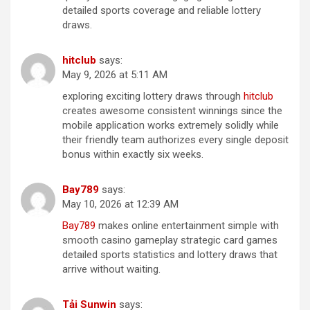
detailed sports coverage and reliable lottery
draws.
h​i​tclub
says:
May 9, 2026 at 5:11 AM
exploring exciting lottery draws through
h​it​cl​u​b
creates awesome consistent winnings since the
mobile application works extremely solidly while
their friendly team authorizes every single deposit
bonus within exactly six weeks.
B​a​y7​8​9
says:
May 10, 2026 at 12:39 AM
Ba​y​7​89
makes online entertainment simple with
smooth casino gameplay strategic card games
detailed sports statistics and lottery draws that
arrive without waiting.
T​ải​ S​un​w​in
says: