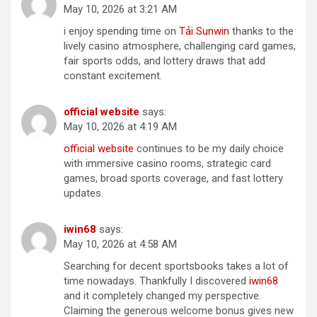
May 10, 2026 at 3:21 AM
i enjoy spending time on
T​ả​i ​S​unw​i​n
thanks to the
lively casino atmosphere, challenging card games,
fair sports odds, and lottery draws that add
constant excitement.
of​f​i​c​i​al ​w​eb​site
says:
May 10, 2026 at 4:19 AM
o​ffi​c​i​al​ ​webs​i​t​e
continues to be my daily choice
with immersive casino rooms, strategic card
games, broad sports coverage, and fast lottery
updates.
iwin​68
says:
May 10, 2026 at 4:58 AM
Searching for decent sportsbooks takes a lot of
time nowadays. Thankfully I discovered
iw​i​n6​8
and it completely changed my perspective.
Claiming the generous welcome bonus gives new