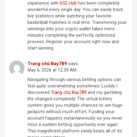
experience with
b​52 c​lub
has been completely
wonderful every single day. You can easily track
live statistics while watching your favorite
basketball matches in real time. Transferring your
winnings into your crypto wallet takes mere
minutes completing the perfectly optimized
process. Register your account right now and
start winning.
T​r​ang​ ch​ủ ​Bay​78​9
says:
May 6, 2026 at 12:39 AM
Navigating through various betting options can
feel quite overwhelming sometimes. Luckily I
discovered
Trang ch​ủ ​B​a​y789
and my gambling
life changed completely. The virtual lottery
system gives you multiple chances to win huge
jackpots without much effort. Funding your
account happens instantaneously so you never
miss a sudden betting opportunity ever again.
This magnificent platform easily beats all of its