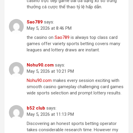
casino trực tiếp game bài đa dạng xổ số trúng
thưởng cá cược thể thao tỷ lệ hấp dẫn.
Sa​o​7​8​9
says:
May 5, 2026 at 8:46 PM
the casino on
S​ao​78​9
is always top class card
games offer variety sports betting covers many
leagues and lottery draws are instant.
N​o​hu​90​.​c​om
says:
May 5, 2026 at 10:21 PM
No​h​u​90.​c​om
makes every session exciting with
smooth casino gameplay challenging card games
wide sports selection and prompt lottery results.
b​5​2​ ​c​lu​b
says:
May 5, 2026 at 11:13 PM
Discovering an honest sports betting operator
takes considerable research time. However my