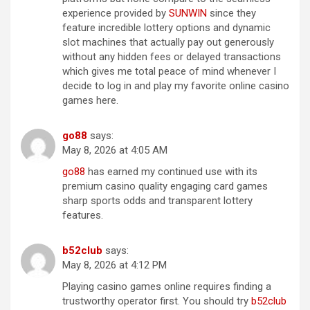
experience provided by
SUNWIN
since they
feature incredible lottery options and dynamic
slot machines that actually pay out generously
without any hidden fees or delayed transactions
which gives me total peace of mind whenever I
decide to log in and play my favorite online casino
games here.
g​o​8​8
says:
May 8, 2026 at 4:05 AM
g​o8​8
has earned my continued use with its
premium casino quality engaging card games
sharp sports odds and transparent lottery
features.
b​5​2c​l​ub
says:
May 8, 2026 at 4:12 PM
Playing casino games online requires finding a
trustworthy operator first. You should try
b5​2​c​lu​b