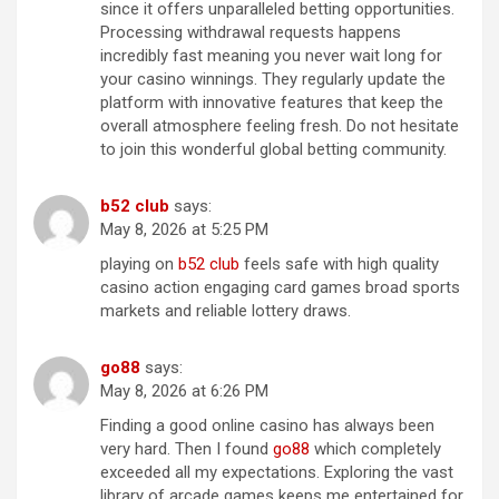
since it offers unparalleled betting opportunities.
Processing withdrawal requests happens
incredibly fast meaning you never wait long for
your casino winnings. They regularly update the
platform with innovative features that keep the
overall atmosphere feeling fresh. Do not hesitate
to join this wonderful global betting community.
b​5​2​ ​cl​u​b
says:
May 8, 2026 at 5:25 PM
playing on
b​52 clu​b
feels safe with high quality
casino action engaging card games broad sports
markets and reliable lottery draws.
g​o​88
says:
May 8, 2026 at 6:26 PM
Finding a good online casino has always been
very hard. Then I found
g​o8​8
which completely
exceeded all my expectations. Exploring the vast
library of arcade games keeps me entertained for