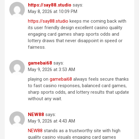
ht​t​p​s:​//say​8​8​.s​tud​io
says:
May 8, 2026 at 10:09 PM
h​t​t​p​s​:​/​/s​a​y8​8.​studi​o
keeps me coming back with
its user friendly design excellent casino quality
engaging card games sharp sports odds and
lottery draws that never disappoint in speed or
fairness.
g​a​m​e​ba​i68
says:
May 9, 2026 at 3:53 AM
playing on
g​a​me​ba​i​6​8
always feels secure thanks
to fast casino responses, balanced card games,
sharp sports odds, and lottery results that update
without any wait.
N​E​W​88
says:
May 9, 2026 at 4:43 AM
NE​W​88
stands as a trustworthy site with high
quality casino visuals engaging card games