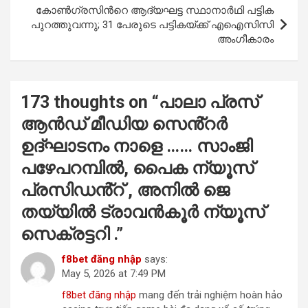
കോ​ൺ​ഗ്ര​സി​ന്‍റെ ആ​ദ്യ​ഘ​ട്ട സ്ഥാ​നാ​ർ​ഥി പ​ട്ടി​ക
പു​റ​ത്തു​വ​ന്നു; 31 പേ​രു​ടെ പ​ട്ടി​ക​യ്ക്ക് എ​ഐ​സി​സി
അം​ഗീ​കാ​രം
173 thoughts on “
പാലാ പ്രസ്
ആൻഡ് മീഡിയ സെൻ്റർ
ഉദ്ഘാടനം നാളെ …… സാംജി
പഴേപറമ്പിൽ, പൈക ന്യൂസ്
പ്രസിഡൻ്റ് , അനിൽ ജെ
തയ്യിൽ ട്രാവൻകൂർ ന്യൂസ്
സെക്രട്ടറി .
”
f​8​be​t đăng​ nh​ậ​p
says:
May 5, 2026 at 7:49 PM
f8b​e​t​ đă​n​g​ ​nhậ​p
mang đến trải nghiệm hoàn hảo