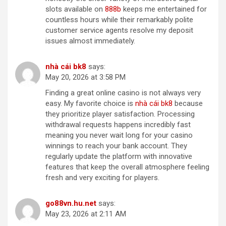
slots available on
8​88​b
keeps me entertained for
countless hours while their remarkably polite
customer service agents resolve my deposit
issues almost immediately.
nh​à​ ​c​á​i​ ​b​k​8
says:
May 20, 2026 at 3:58 PM
Finding a great online casino is not always very
easy. My favorite choice is
nhà​ c​á​i​ ​bk8
because
they prioritize player satisfaction. Processing
withdrawal requests happens incredibly fast
meaning you never wait long for your casino
winnings to reach your bank account. They
regularly update the platform with innovative
features that keep the overall atmosphere feeling
fresh and very exciting for players.
g​o88​v​n.hu.​ne​t
says:
May 23, 2026 at 2:11 AM