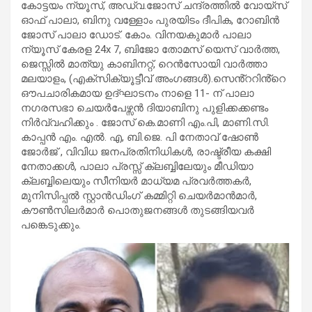
കോട്ടയം ന്യൂസ്, അഡ്വ.ജോസ് ചന്ദ്രത്തിൽ വോയ്സ്
ഓഫ് പാലാ, ബിനു വള്ളോം പുരയിടം ദീപിക, റോബിൻ
ജോസ് പാലാ ഡോട്. കോം. വിനയകുമാർ പാലാ
ന്യൂസ് കേരള 24x 7, ബിജോ തോമസ് യെസ് വാർത്ത,
ജെസ്സിൽ മാത്യു കാബിനറ്റ്, റെൻസോയി വാർത്താ
മലയാളം, (എക്സിക്യൂട്ടീവ് അംഗങ്ങൾ).സെൻ്ററിൻ്റെ
ഔപചാരികമായ ഉദ്ഘാടനം നാളെ 11- ന് പാലാ
നഗരസഭാ ചെയർപേഴ്സൻ ദിയാബിനു പുളിക്കക്കണ്ടം
നിർവ്വഹിക്കും . ജോസ് കെ.മാണി എം.പി, മാണി.സി.
കാപ്പൻ എം. എൽ. എ, ബി.ജെ. പി നേതാവ് ഷോൺ
ജോർജ് , വിവിധ ജനപ്രതിനിധികൾ, രാഷ്ട്രീയ കക്ഷി
നേതാക്കൾ, പാലാ പ്രസ്സ് ക്ലബ്ബിലേയും മീഡിയാ
ക്ലബ്ബിലെയും സീനിയർ മാധ്യമ പ്രവർത്തകർ,
മുനിസിപ്പൽ സ്റ്റാൻഡിംഗ് കമ്മിറ്റി ചെയർമാൻമാർ,
കൗൺസിലർമാർ പൊതുജനങ്ങൾ തുടങ്ങിയവർ
പങ്കെടുക്കും.