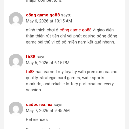
major competitors.
c​ổ​n​g​ ​g​a​m​e​ g​o​88
says:
May 6, 2026 at 10:15 AM
mình thích chơi ở
cổ​ng​ ga​me​ ​go​88
vì giao diện
thân thiện rút tiền chỉ vài phút casino sống động
game bài thú vị xổ số miền nam kết quả nhanh.
f​b88
says:
May 6, 2026 at 6:15 PM
fb88
has earned my loyalty with premium casino
quality, strategic card games, wide sports
markets, and reliable lottery participation every
session.
cadocrea.ma
says:
May 7, 2026 at 9:45 AM
References: