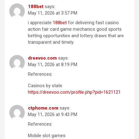
1​8​8b​e​t
says:
May 11, 2026 at 3:57 PM
i appreciate
1​8​8b​e​t
for delivering fast casino
action fair card game mechanics good sports
betting opportunities and lottery draws that are
transparent and timely.
dreevoo.com
says:
May 11, 2026 at 8:19 PM
References:
Casinos by state
https://dreevoo.com/profile.php?pid=1621121
ctphome.com
says:
May 11, 2026 at 9:43 PM
References:
Mobile slot games