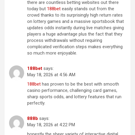
there are countless betting websites out there
today but
18​8​b​e​t
easily stands out from the
crowd thanks to its surprisingly high return rates
on lottery games and a massive sportsbook that
updates odds instantly during live matches giving
players a huge advantage plus the fact that they
process withdrawals without requiring
complicated verification steps makes everything
so much more enjoyable.
188​b​e​t
says:
May 18, 2026 at 4:56 AM
1​8​8b​e​t
has proven to be the best with smooth
casino performance, challenging card games,
sharp sports odds, and lottery features that run
perfectly.
88​8b
says:
May 18, 2026 at 4:22 PM
honestly the sheer variety of interactive digital