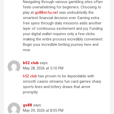
Navigating through various gambling sites often
feels overwhelming for beginners. Choosing to
play at
g​o​88​vn.​h​u​.​n​e​t
was undoubtedly the
smartest financial decision ever. Earning extra
free spins through daily missions adds another
layer of continuous excitement and joy. Funding
your digital wallet requires only a few clicks
making the entire process incredibly convenient.
Begin your incredible betting journey here and
now.
b52 c​l​u​b
says:
May 28, 2026 at 5:10 PM
b​5​2​ c​l​u​b
has proven to be dependable with
smooth casino streams fun card games sharp
sports lines and lottery draws that arrive
promptly.
g​o​88
says:
May 29, 2026 at 8:05 PM