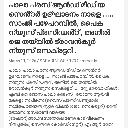
പാലാ പ്രസ് ആൻഡ് മീഡിയ
സെൻ്റർ ഉദ്ഘാടനം നാളെ ……
സാംജി പഴേപറമ്പിൽ, പൈക
ന്യൂസ് പ്രസിഡൻ്റ് , അനിൽ
ജെ തയ്യിൽ ട്രാവൻകൂർ
ന്യൂസ് സെക്രട്ടറി .
March 11, 2026
SABARI NEWS
173 Comments
പാലാ :പാലാ പ്രസ് ആൻഡ് മീഡിയ സെൻ്റർ
ഉദ്ഘാടനം നാളെ …… സാംജി പഴേപറമ്പിൽ, പൈക
ന്യൂസ് പ്രസിഡൻ്റ് , അനിൽ ജെ തയ്യിൽ
ട്രാവൻകൂർ ന്യൂസ് സെക്രട്ടറി …… മറ്റു ഭാരവാഹികൾ ;
എബി ജെ ജോസ് പാലാ ടൈംസ് , തോമസ് ആർ.വി
കേരളാ സ്പീക്സ് (വൈസ് പ്രസിഡണ്ടുമാർ)
സ്ഥിതപ്രജ്ഞൻ സ്റ്റാർ വിഷൻ (ജോ. സെക്രട്ടറി) റെനി
തോമസ് നസ്രാണി വാർത്ത
(ട്രഷറർ)അഡ്വ.സന്തോഷ് മണർകാട് വീക്ഷണം
ദിനപ്പത്രം( സെൻ്റർ കോർഡിനേറ്റർ) എം.ആർ രാജു