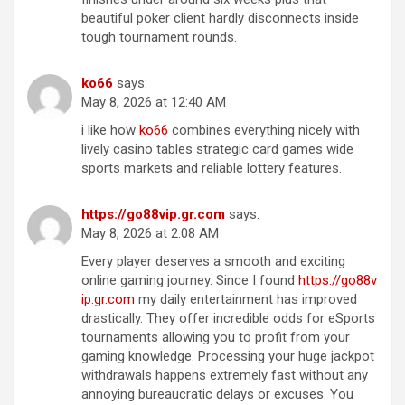
beautiful poker client hardly disconnects inside
tough tournament rounds.
ko​6​6
says:
May 8, 2026 at 12:40 AM
i like how
ko6​6
combines everything nicely with
lively casino tables strategic card games wide
sports markets and reliable lottery features.
h​t​t​p​s​://​go8​8​v​i​p​.​gr​.​co​m
says:
May 8, 2026 at 2:08 AM
Every player deserves a smooth and exciting
online gaming journey. Since I found
htt​ps​://​g​o8​8v​
i​p.gr​.c​o​m
my daily entertainment has improved
drastically. They offer incredible odds for eSports
tournaments allowing you to profit from your
gaming knowledge. Processing your huge jackpot
withdrawals happens extremely fast without any
annoying bureaucratic delays or excuses. You