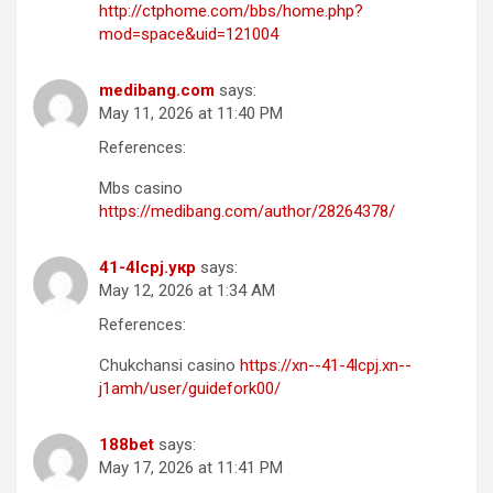
http://ctphome.com/bbs/home.php?
mod=space&uid=121004
medibang.com
says:
May 11, 2026 at 11:40 PM
References:
Mbs casino
https://medibang.com/author/28264378/
41-4lcpj.укр
says:
May 12, 2026 at 1:34 AM
References:
Chukchansi casino
https://xn--41-4lcpj.xn--
j1amh/user/guidefork00/
1​88b​et
says:
May 17, 2026 at 11:41 PM