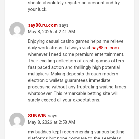
should absolutely register an account and try
your luck.
sa​y8​8​.r​u​.com
says:
May 8, 2026 at 2:41 AM
Enjoying casual casino games helps me relieve
daily work stress. I always visit
say88​.​r​u.​c​o​m
whenever I need some premium entertainment.
Their exciting collection of crash games offers
fast paced action and thrillingly high potential
multipliers. Making deposits through modern
electronic wallets guarantees immediate
processing without any frustrating waiting times
whatsoever. This remarkable betting site will
surely exceed all your expectations.
SU​N​W​IN
says:
May 8, 2026 at 2:58 AM
my buddies kept recommending various betting
platforms but none compare to the seamless