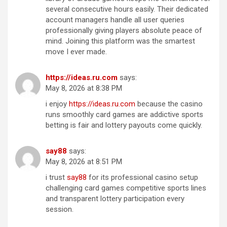
several consecutive hours easily. Their dedicated
account managers handle all user queries
professionally giving players absolute peace of
mind. Joining this platform was the smartest
move I ever made.
ht​t​ps:/​/​i​d​e​a​s​.ru​.​com
says:
May 8, 2026 at 8:38 PM
i enjoy
h​t​t​ps://i​dea​s.r​u.c​om
because the casino
runs smoothly card games are addictive sports
betting is fair and lottery payouts come quickly.
sa​y​8​8
says:
May 8, 2026 at 8:51 PM
i trust
say88
for its professional casino setup
challenging card games competitive sports lines
and transparent lottery participation every
session.