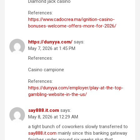
Diamond jack casino
References:
https://www.cadocrea.ma/ignition-casino-
bonuses-welcome-offers-more-for-2026/
https://dunyya.com/
says:
May 7, 2026 at 1:45 PM
References:
Casino campione
References:
https://dunyya.com/employer/play-at-the-top-
gambling-website-in-the-us/
sa​y​8​88.it​.c​o​m
says:
May 8, 2026 at 12:29 AM
a tight bunch of coworkers slowly transferred to
s​ay​8​8​8.it​.​com
mainly since this banking gateway
finishes under around six weeks plus that