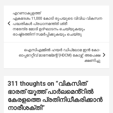
ce
at
tt
ail
ar
b
s
er
e
Post
എറണാകുളത്ത്
o
A
navigation
ഏകദേശം 11,000 കോടി രൂപയുടെ വിവിധ വികസന
o
p
പദ്ധതികൾ പ്രധാനമന്ത്രി ശ്രീ
നരേന്ദ്ര മോദി ഉദ്ഘാടനം ചെയ്യുകയും
k
p
രാഷ്ട്രത്തിന് സമർപ്പിക്കുകയും ചെയ്തു
ഐസിഎമ്മിൽ ഹയർ ഡിപ്ലോമ ഇൻ കോ-
ഓപ്പറേറ്റീവ് മാനേജ്‌മന്റ് (HDCM) കോഴ്സ്: അപേക്ഷ
ക്ഷണിച്ചു
311 thoughts on “
വികസിത്
ഭാരത് യൂത്ത് പാർലമെൻ്റിൽ
കേരളത്തെ പ്രതിനിധീകരിക്കാൻ
നാരീശക്തി
”