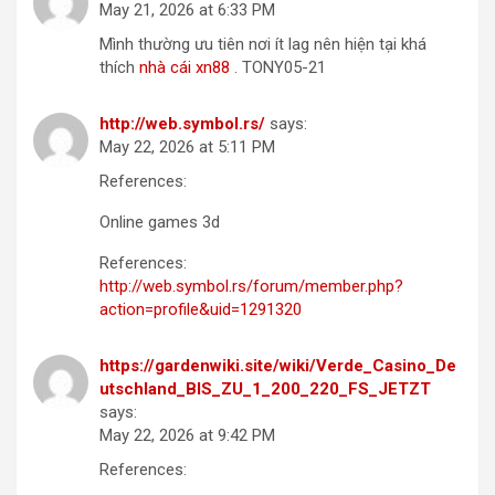
May 21, 2026 at 6:33 PM
Mình thường ưu tiên nơi ít lag nên hiện tại khá
thích
nhà cái xn88
. TONY05-21
http://web.symbol.rs/
says:
May 22, 2026 at 5:11 PM
References:
Online games 3d
References:
http://web.symbol.rs/forum/member.php?
action=profile&uid=1291320
https://gardenwiki.site/wiki/Verde_Casino_De
utschland_BIS_ZU_1_200_220_FS_JETZT
says:
May 22, 2026 at 9:42 PM
References: