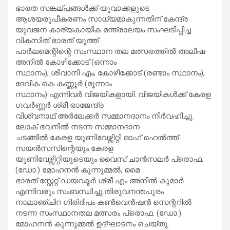
ഭാരത സങ്കല്പങ്ങൾക്ക് യുവാക്കളുടെ
ആശയരൂപീകരണം സാധ്യമാകുന്നതിന് കേന്ദ്ര
യുവജന കാര്യകായിക മന്ത്രാലയം സംഘടിപ്പിച്ച
വികസിത് ഭാരത് യൂത്ത്
പാർലമെന്റിന്റെ സംസ്ഥാന തല മത്സരത്തിൽ അലീഷ
അനിൽ കോഴിക്കോട് (ഒന്നാം
സ്ഥാനം), ശിവാനി എം, കോഴിക്കോട് (രണ്ടാം സ്ഥാനം),
ദേവിക കെ കണ്ണൂർ (മൂന്നാം
സ്ഥാനം) എന്നിവർ വിജയികളായി. വിജയികൾക്ക് കേരള
ഗവർണ്ണർ ശ്രീ രാജേന്ദ്ര
വിശ്വനാഥ് അർലേക്കർ സമ്മാനദാനം നിർവഹിച്ചു.
ലോക് ഭവനിൽ നടന്ന സമ്മാനദാന
ചടങ്ങിൽ കേരള യൂണിവേഴ്സിറ്റി ഓഫ് ഹെൽത്ത്
സയൻസസിന്റെയും കേരള
യൂണിവേഴ്സിറ്റിയുടെയും വൈസ് ചാൻസലർ പ്രൊഫ.
(ഡോ.) മോഹനൻ കുന്നുമ്മൽ, മൈ
ഭാരത് സ്റ്റേറ്റ് ഡയറക്ടർ ശ്രീ എം അനിൽ കുമാർ
എന്നിവരും സംബന്ധിച്ചു.തിരുവനന്തപുരം
നാലാഞ്ചിറ ഗിരിദീപം കൺവെൻഷൻ സെന്ററിൽ
നടന്ന സംസ്ഥാനതല മത്സരം പ്രൊഫ. (ഡോ.)
മോഹനൻ കുന്നുമ്മൽ ഉദ്ഘാടനം ചെയ്തു.