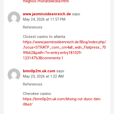
miighos-monatsileoba.html
www.jasminsideenreich.de
says:
May 24, 2026 at 11:57 PM
References:
Closest casino to atlanta
https://www.jasminsideenreich.de/Blog/index.php/
;focus=STRATP_com_cm4all_wdn_Flatpress_70
99662&path=?x=entry:entry181029-
123147%3Bcomments:1
bmn0p2m.uk.com
says:
May 25, 2026 at 1:22 AM
References:
Cherokee casino
https://bmn0p2m.uk.com/khong-rut-duoc-tien-
i9bet/