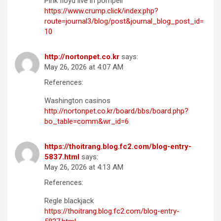
Pink floyd live in pompeii
https://www.crump.click/index.php?
route=journal3/blog/post&journal_blog_post_id=
10
http://nortonpet.co.kr
says:
May 26, 2026 at 4:07 AM
References:
Washington casinos
http://nortonpet.co.kr/board/bbs/board.php?
bo_table=comm&wr_id=6
https://thoitrang.blog.fc2.com/blog-entry-
5837.html
says:
May 26, 2026 at 4:13 AM
References:
Regle blackjack
https://thoitrang.blog.fc2.com/blog-entry-