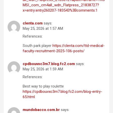
MSI_com_cm4all_wdn_Flatpress_21838727?
x=entry:entry260207-183543%3Bcomments:1
clenta.com
says:
May 25, 2026 at 1:57 AM
References:
South park player
https://clenta.com/ttd-medical-
faculty-recruitment-2025-106-posts/
cpdbouvxc3m7.blog.fc2.com
says:
May 25, 2026 at 1:59 AM
References:
Best way to play roulette
https://cpdbouvxc3m7.blog.fc2.com/blog-entry-
65.html
mundobacco.com.br
says: