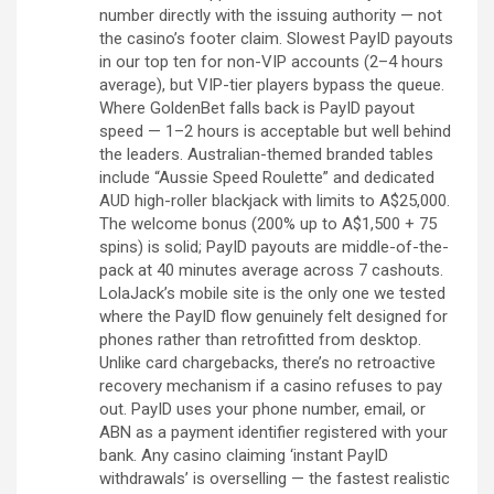
number directly with the issuing authority — not
the casino’s footer claim. Slowest PayID payouts
in our top ten for non-VIP accounts (2–4 hours
average), but VIP-tier players bypass the queue.
Where GoldenBet falls back is PayID payout
speed — 1–2 hours is acceptable but well behind
the leaders. Australian-themed branded tables
include “Aussie Speed Roulette” and dedicated
AUD high-roller blackjack with limits to A$25,000.
The welcome bonus (200% up to A$1,500 + 75
spins) is solid; PayID payouts are middle-of-the-
pack at 40 minutes average across 7 cashouts.
LolaJack’s mobile site is the only one we tested
where the PayID flow genuinely felt designed for
phones rather than retrofitted from desktop.
Unlike card chargebacks, there’s no retroactive
recovery mechanism if a casino refuses to pay
out. PayID uses your phone number, email, or
ABN as a payment identifier registered with your
bank. Any casino claiming ‘instant PayID
withdrawals’ is overselling — the fastest realistic