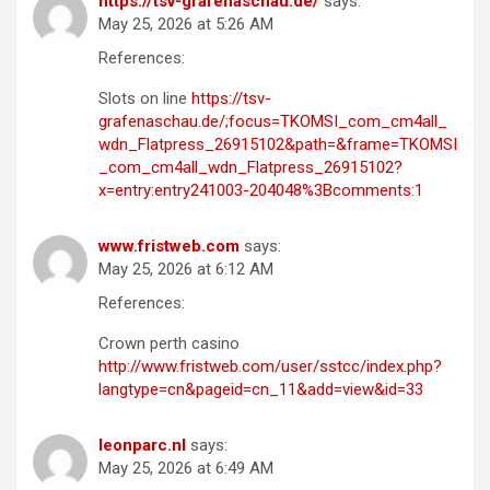
https://tsv-grafenaschau.de/
says:
May 25, 2026 at 5:26 AM
References:
Slots on line
https://tsv-
grafenaschau.de/;focus=TKOMSI_com_cm4all_
wdn_Flatpress_26915102&path=&frame=TKOMSI
_com_cm4all_wdn_Flatpress_26915102?
x=entry:entry241003-204048%3Bcomments:1
www.fristweb.com
says:
May 25, 2026 at 6:12 AM
References:
Crown perth casino
http://www.fristweb.com/user/sstcc/index.php?
langtype=cn&pageid=cn_11&add=view&id=33
leonparc.nl
says:
May 25, 2026 at 6:49 AM