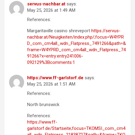
servus-nachbar.at
says:
May 25, 2026 at 1:49 AM
References:
Margaritaville casino shreveport
https://servus-
nachbar.at/Neuigkeiten/index.php/;focus=W4YPR
D_com_cm4all_wdn_Flatpress_7491266&path=&
frame=W4YPRD_com_cm4all_wdn_Flatpress_74
91266?x=entry:entry241006-
092129%3Bcomments:1
https://www.ff-garlstorf.de
says:
May 25, 2026 at 1:51 AM
References:
North brunswick
References:
https://www.ff-
garlstorf.de/Startseite;focus=TKOMSI_com_cm4
all_wdn_Flatpress_21838727&path=&frame=TKO