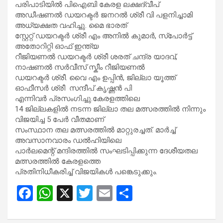
പരിപാടിയിൽ പിഐബി കേരള ലക്ഷദ്വീപ്
അഡീഷണൽ ഡയറക്ടർ ജനറൽ ശ്രീ വി പളനിച്ചാമി
അധ്യക്ഷത വഹിച്ചു. മൈ ഭാരത്
സ്റ്റേറ്റ് ഡയറക്ടർ ശ്രീ എം അനിൽ കുമാർ, സ്പോർട്ട്
അതോറിറ്റി ഓഫ് ഇന്ത്യ
റീജിയണൽ ഡയറക്ടർ ശ്രീ ശരത് ചന്ദ്ര യാദവ്,
നാഷണൽ സർവീസ് സ്കീം റീജിയണൽ
ഡയറക്ടർ ശ്രീ. വൈ എം ഉപ്പിൻ, ജില്ലാ യൂത്ത്
ഓഫീസർ ശ്രീ സന്ദീപ് കൃഷ്ണൻ പി
എന്നിവർ പ്രസംഗിച്ചു.കേരളത്തിലെ
14 ജില്ലകളിൽ നടന്ന ജില്ലാ തല മത്സരത്തിൽ നിന്നും
വിജയിച്ച 5 പേർ വീതമാണ്
സംസ്ഥാന തല മത്സരത്തിൽ മാറ്റുരച്ചത്. മാർച്ച്
അവസാനവാരം ഡൽഹിയിലെ
പാർലമെന്റ് മന്ദിരത്തിൽ സംഘടിപ്പിക്കുന്ന ദേശീയതല
മത്സരത്തിൽ കേരളത്തെ
പ്രതിനിധീകരിച്ച് വിജയികൾ പങ്കെടുക്കും.
F
W
X
T
E
S
a
h
wi
m
h