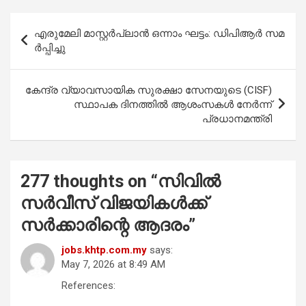
ce
at
tt
ail
ar
b
s
er
e
Post
എ​രു​മേ​ലി മാ​സ്റ്റ​ർപ്ലാ​ൻ ഒ​ന്നാം ഘ​ട്ടം: ഡി​പി​ആ​ർ സ​മ​
o
A
navigation
ർ​പ്പി​ച്ചു
o
p
k
p
കേന്ദ്ര വ്യാവസായിക സുരക്ഷാ സേനയുടെ (CISF)
സ്ഥാപക ദിനത്തിൽ ആശംസകൾ നേർന്ന്
പ്രധാനമന്ത്രി
277 thoughts on “
സിവിൽ
സർവീസ് വിജയികൾക്ക്
സർക്കാരിന്റെ ആദരം
”
jobs.khtp.com.my
says:
May 7, 2026 at 8:49 AM
References: