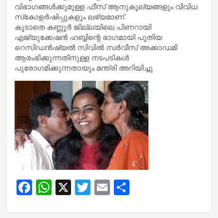
വിഭാഗങ്ങൾക്കുമുള്ള ഫീസ് ആനുകൂല്യങ്ങളും വിവിധ
സ്‌കോളർഷിപ്പുകളും ലഭ്യമാണ്.
കൂടാതെ കണ്ണൂർ ജില്ലയിലെ പിണറായി
എജ്യുക്കേഷൻ ഹബ്ബിന്റെ ഭാഗമായി പുതിയ
റെസിഡൻഷ്യൽ സിവിൽ സർവീസ് അക്കാഡമി
ആരംഭിക്കുന്നതിനുള്ള നടപടികൾ
പുരോഗമിക്കുന്നതായും മന്ത്രി അറിയിച്ചു
F
W
X
T
E
S
a
h
wi
m
h