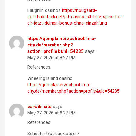
Laughlin casinos
https://hougaard-
goff.hubstack.net/jet-casino-50-free-spins-hol-
dir-jetzt-deinen-bonus-ohne-einzahlung
https://qomplainerzschool.lima-
city.de/member.php?
action=profile&uid=54235
says:
May 27, 2026 at 8:27 PM
References:
Wheeling island casino
https://qomplainerzschool.lima-
city.de/member.php?action=profile&uid=54235
carwiki.site
says:
May 27, 2026 at 8:27 PM
References:
Schecter blackjack atx c 7