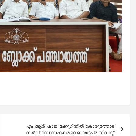
എം ആർ ഷാജി മക്കുഴിയിൽ കോരുത്തോട്
സർവ്വീസ് സഹകരണ ബാങ്ക് പ്രസിഡന്റ്