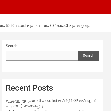
ും 50.50 കോടി രൂപ ചിലവും 3.34 കോടി രൂപ മിച്ചവും
Search
Search
Recent Posts
മുട്ടപ്പള്ളി ഉറുവാലൻ പറമ്പിൽ മജീദ് (66,OP മജീദണ്ണൻ
പച്ചക്കറി ) മരണപ്പെട്ടു..