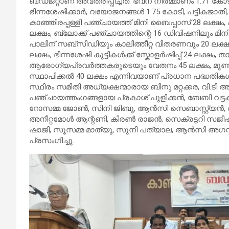
ബഡ്ജറ്റാണ് അവതരിപ്പിച്ചത്. ഭവന നിർമ്മാണം 1.71 കോട
ഭിന്നശേഷിക്കാർ, വയോജനങ്ങൾ 1.75 കോടി, പട്ടികജാതി, പ
കാഞ്ഞിരപ്പള്ളി പഞ്ചായത്ത് മിനി ബൈപ്പാസ് 28 ലക്ഷ
ലക്ഷം, ബ്ലോക്ക് പഞ്ചായത്തിന്റെ 16 ഡിവിഷനിലും മിനി മാ
പാലിന് സബ്സിഡിയും കാലിത്തീറ്റ വിതരണവും 20 ലക്
ലക്ഷം, ഭിന്നശേഷി കുട്ടികൾക്ക് സ്കോളർഷിപ്പ് 24 ലക്ഷ
ആരോഗ്യപ്രവർത്തകരുടെയും വേതനം 45 ലക്ഷം, മുണ്
സ്ഥാപിക്കൽ 40 ലക്ഷം എന്നിവയാണ് പ്രധാന പദ്ധതിക
സ്ഥിരം സമിതി അധ്യക്ഷന്മാരായ ബിനു മറ്റക്കര, വി.ട
പഞ്ചായത്തംഗങ്ങളായ പ്രകാശ് പുളിക്കൻ, ബേബി വട്ടക്ക
റോസമ്മ ജോൺ, സിനി ജിബു, ആൻസി സെബാസ്റ്റ്യൻ, അ
അനീറ്റമോൾ ആന്റണി, കിരൺ രാജൻ, സെക്രട്ടറി സജീഷ
ഷാജി, സൂസമ്മ മാത്യു, സുനി പത്യാല, ആൻസി അഗസ്റ്റ
പ്രസംഗിച്ചു.