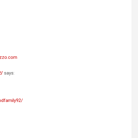
azzo.com
2/
says:
odfamily92/