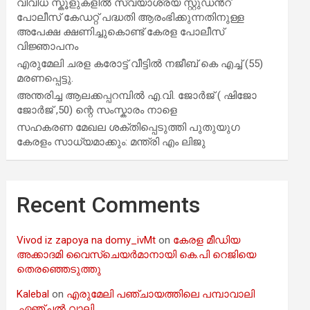
വിവിധ സ്കൂളുകളില്‍ സ്വയാശ്രയ സ്റ്റുഡന്‍റ്
പോലീസ് കേഡറ്റ് പദ്ധതി ആരംഭിക്കുന്നതിനുള്ള
അപേക്ഷ ക്ഷണിച്ചുകൊണ്ട് കേരള പോലീസ്
വിജ്ഞാപനം
എരുമേലി ചരള കരോട്ട് വീട്ടിൽ നജീബ് കെ എച്ച് (55)
മരണപ്പെട്ടു.
അന്തരിച്ച ആ​ല​ക്ക​പ്പ​റമ്പിൽ​ എ.​വി. ജോ​ർ​ജ് ( ഷിജോ
ജോർജ് ,50) ന്റെ സംസ്കാരം നാളെ
സഹകരണ മേഖല ശക്തിപ്പെടുത്തി പുതുയുഗ
കേരളം സാധ്യമാക്കും: മന്ത്രി എം ലിജു
Recent Comments
Vivod iz zapoya na domy_ivMt
on
കേരള മീഡിയ
അക്കാദമി വൈസ്ചെയർമാനായി കെ.പി റെജിയെ
തെരഞ്ഞെടുത്തു
Kalebal
on
എരുമേലി പഞ്ചായത്തിലെ പമ്പാവാലി
,ഏഞ്ചൽ വാലി