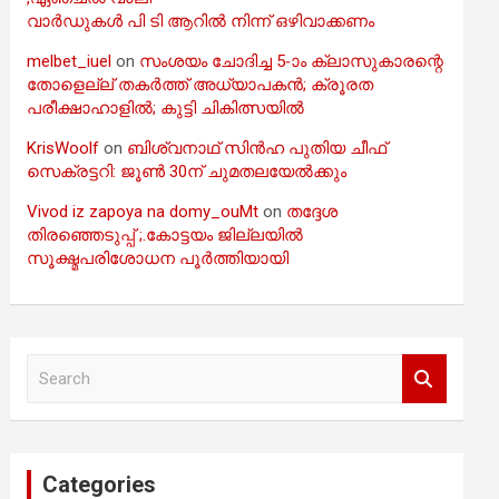
വാർഡുകൾ പി ടി ആറിൽ നിന്ന് ഒഴിവാക്കണം
melbet_iuel
on
സംശയം ചോദിച്ച 5-ാം ക്ലാസുകാരന്റെ
തോളെല്ല് തകർത്ത് അധ്യാപകൻ; ക്രൂരത
പരീക്ഷാഹാളിൽ; കുട്ടി ചികിത്സയിൽ
KrisWoolf
on
ബിശ്വനാഥ് സിൻഹ പുതിയ ചീഫ്
സെക്രട്ടറി: ജൂൺ 30ന് ചുമതലയേൽക്കും
Vivod iz zapoya na domy_ouMt
on
തദ്ദേശ
തിരഞ്ഞെടുപ്പ് ;.കോട്ടയം ജില്ലയിൽ
സൂക്ഷ്മപരിശോധന പൂർത്തിയായി
S
e
a
r
c
Categories
h