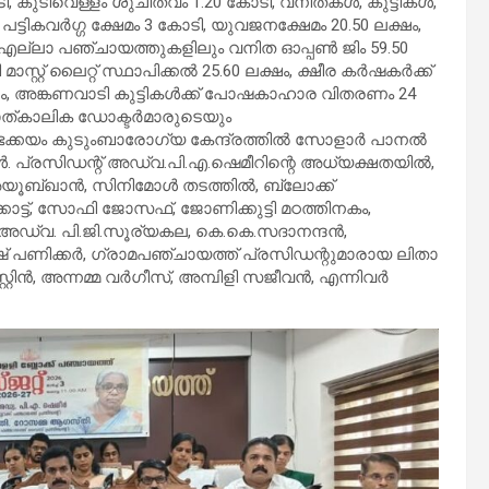
ി, കുടിവെള്ളം ശുചിത്വം 1.20 കോടി, വനിതകൾ, കുട്ടികൾ,
ട്ടികവർഗ്ഗ ക്ഷേമം 3 കോടി, യുവജനക്ഷേമം 20.50 ലക്ഷം,
ം, എല്ലാ പഞ്ചായത്തുകളിലും വനിത ഓപ്പൺ ജിം 59.50
സ്റ്റ് ലൈറ്റ് സ്ഥാപിക്കൽ 25.60 ലക്ഷം, ക്ഷീര കർഷകർക്ക്
ഷം, അങ്കണവാടി കുട്ടികൾക്ക് പോഷകാഹാര വിതരണം 24
ം, താത്കാലിക ഡോക്ടർമാരുടെയും
ടക്കയം കുടുംബാരോഗ്യ കേന്ദ്രത്തിൽ സോളാർ പാനൽ
ൾ. പ്രസിഡന്റ് അഡ്വ.പി.എ.ഷെമീറിന്റെ അധ്യക്ഷതയിൽ,
ി അയൂബ്ഖാൻ, സിനിമോൾ തടത്തിൽ, ബ്ലോക്ക്
ാട്ട്, സോഫി ജോസഫ്, ജോണിക്കുട്ടി മഠത്തിനകം,
ഡ്വ. പി.ജി.സൂര്യകല, കെ.കെ.സദാനന്ദൻ,
് പണിക്കർ, ഗ്രാമപഞ്ചായത്ത് പ്രസിഡന്റുമാരായ ലിതാ
ിൻ, അന്നമ്മ വർഗീസ്, അമ്പിളി സജീവൻ, എന്നിവർ