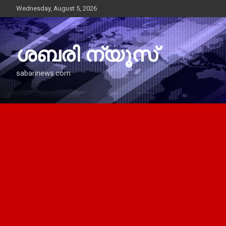
Skip
Wednesday, August 5, 2026
to
content
ശബരി ന്യൂസ്
sabarinews.com