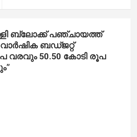
്ളി ബ്ലോക്ക് പഞ്ചായത്ത്
ള വാർഷിക ബഡ്ജറ്റ്
രൂപ വരവും 50.50 കോടി രൂപ
ും
”