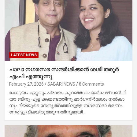
LATEST NEWS
പാ​ലാ ന​ഗ​ര​സ​ഭ സ​ന്ദ​ര്‍​ശി​ക്കാ​ന്‍ ശ​ശി ത​രൂ​ര്‍
എം​പി എ​ത്തു​ന്നു
February 27, 2026
SABARI NEWS
8 Comments
കോ​​ട്ട​​യം: ഏ​​റ്റ​​വും പ്രാ​​യം കു​​റ​​ഞ്ഞ ചെ​​യ​​ര്‍​പേ​​ഴ്‌​​സ​​ണ്‍ ദി​​
യാ ബി​​നു പു​​ളി​​ക്ക​​ക്ക​​ണ്ട​​ത്തി​​നു മാ​​ര്‍​ഗ​​നി​​ര്‍​ദേ​​ശം ന​​ല്‍​കാ​​
നും ദി​​യ​​യു​​ടെ നേ​​തൃ​​ത്വ​​ത്തി​​ലു​​ള്ള ന​​ഗ​​ര​​സ​​ഭാ ഭ​​ര​​ണം
നേ​​രി​​ട്ടു വി​​ല​​യി​​രു​​ത്തു​​ന്ന​​തി​​നു​​മാ​​യി…