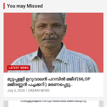
You may Missed
LATEST NEWS
മുട്ടപ്പള്ളി ഉറുവാലൻ പറമ്പിൽ മജീദ് (66,OP
മജീദണ്ണൻ പച്ചക്കറി ) മരണപ്പെട്ടു..
July 6, 2026
SABARI NEWS