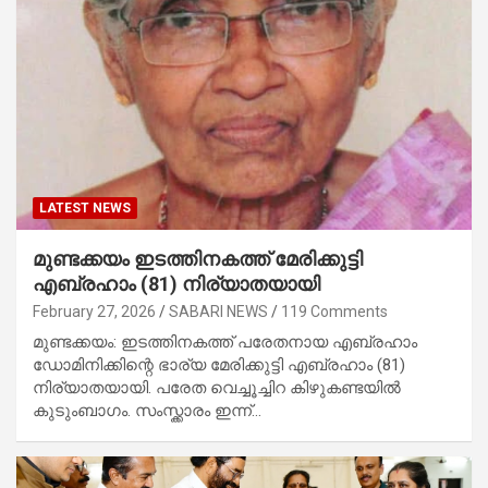
LATEST NEWS
മുണ്ടക്കയം ഇടത്തിനകത്ത് മേരിക്കുട്ടി
എബ്രഹാം (81) നിര്യാതയായി
February 27, 2026
SABARI NEWS
119 Comments
മുണ്ടക്കയം: ഇടത്തിനകത്ത് പരേതനായ എബ്രഹാം
ഡോമിനിക്കിന്റെ ഭാര്യ മേരിക്കുട്ടി എബ്രഹാം (81)
നിര്യാതയായി. പരേത വെച്ചൂച്ചിറ കിഴുകണ്ടയിൽ
കുടുംബാഗം. സംസ്ക്കാരം ഇന്ന്…