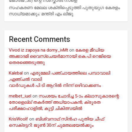
ജോർജ് ,50) ന്റെ സംസ്കാരം നാളെ
സഹകരണ മേഖല ശക്തിപ്പെടുത്തി പുതുയുഗ കേരളം
സാധ്യമാക്കും: മന്ത്രി എം ലിജു
Recent Comments
Vivod iz zapoya na domy_ivMt
on
കേരള മീഡിയ
അക്കാദമി വൈസ്ചെയർമാനായി കെ.പി റെജിയെ
തെരഞ്ഞെടുത്തു
Kalebal
on
എരുമേലി പഞ്ചായത്തിലെ പമ്പാവാലി
,ഏഞ്ചൽ വാലി
വാർഡുകൾ പി ടി ആറിൽ നിന്ന് ഒഴിവാക്കണം
melbet_iuel
on
സംശയം ചോദിച്ച 5-ാം ക്ലാസുകാരന്റെ
തോളെല്ല് തകർത്ത് അധ്യാപകൻ; ക്രൂരത
പരീക്ഷാഹാളിൽ; കുട്ടി ചികിത്സയിൽ
KrisWoolf
on
ബിശ്വനാഥ് സിൻഹ പുതിയ ചീഫ്
സെക്രട്ടറി: ജൂൺ 30ന് ചുമതലയേൽക്കും