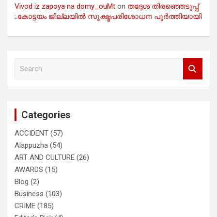
Vivod iz zapoya na domy_ouMt
on
തദ്ദേശ തിരഞ്ഞെടുപ്പ്
;.കോട്ടയം ജില്ലയിൽ സൂക്ഷ്മപരിശോധന പൂർത്തിയായി
S
e
a
r
c
Categories
h
ACCIDENT
(57)
Alappuzha
(54)
ART AND CULTURE
(26)
AWARDS
(15)
Blog
(2)
Business
(103)
CRIME
(185)