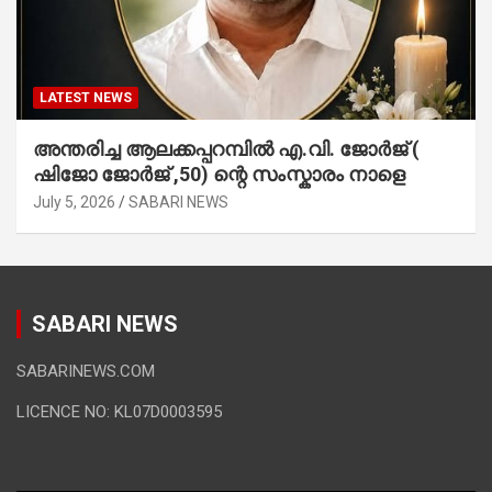
LATEST NEWS
അന്തരിച്ച ആ​ല​ക്ക​പ്പ​റമ്പിൽ​ എ.​വി. ജോ​ർ​ജ് (
ഷിജോ ജോർജ് ,50) ന്റെ സംസ്കാരം നാളെ
July 5, 2026
SABARI NEWS
SABARI NEWS
SABARINEWS.COM
LICENCE NO: KL07D0003595