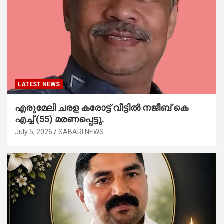
LATEST NEWS
എരുമേലി ചരള കരോട്ട് വീട്ടിൽ നജീബ് കെ
എച്ച് (55) മരണപ്പെട്ടു.
July 5, 2026
SABARI NEWS