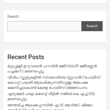
Search
Search
Recent Posts
മുട്ടപ്പള്ളി ഉറുവാലൻ പറമ്പിൽ മജീദ് (66,OP മജീദണ്ണൻ
പച്ചക്കറി ) മരണപ്പെട്ടു..
വിവിധ സ്കൂളുകളില്‍ സ്വയാശ്രയ സ്റ്റുഡന്‍റ് പോലീസ്
കേഡറ്റ് പദ്ധതി ആരംഭിക്കുന്നതിനുള്ള അപേക്ഷ
ക്ഷണിച്ചുകൊണ്ട് കേരള പോലീസ് വിജ്ഞാപനം
എരുമേലി ചരള കരോട്ട് വീട്ടിൽ നജീബ് കെ എച്ച് (55)
മരണപ്പെട്ടു.
അന്തരിച്ച ആ​ല​ക്ക​പ്പ​റമ്പിൽ​ എ.​വി. ജോ​ർ​ജ് ( ഷിജോ