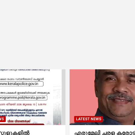
WS
LATEST NEWS
കൂളുകളില്‍
എരുമേലി ചരള കരോട്ട് 