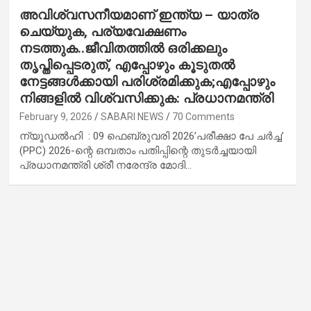
അവിശ്വസനീയമാണ് ഇന്ത്യ – യാത്ര
ചെയ്യുക, പര്യവേക്ഷണം
നടത്തുക..ജീവിതത്തിൽ ഒരിക്കലും
തൃപ്തിപ്പെടരുത്, എപ്പോഴും കൂടുതൽ
നേട്ടങ്ങൾക്കായി പരിശ്രമിക്കുക;എപ്പോഴും
നിങ്ങളിൽ വിശ്വസിക്കുക: പ്രധാനമന്ത്രി
February 9, 2026
SABARI NEWS
70 Comments
ന്യൂഡൽഹി : 09 ഫെബ്രുവരി 2026’പരീക്ഷാ പേ ചർച്ച’
(PPC) 2026-ന്റെ ഒമ്പതാം പതിപ്പിന്റെ തുടർച്ചയായി
പ്രധാനമന്ത്രി ശ്രീ നരേന്ദ്ര മോദി…