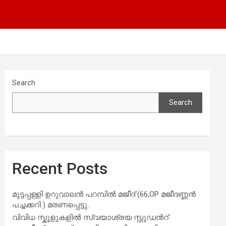
Search
Search
Recent Posts
മുട്ടപ്പള്ളി ഉറുവാലൻ പറമ്പിൽ മജീദ് (66,OP മജീദണ്ണൻ
പച്ചക്കറി ) മരണപ്പെട്ടു..
വിവിധ സ്കൂളുകളില്‍ സ്വയാശ്രയ സ്റ്റുഡന്‍റ്