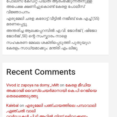
പോലീസ് കേഡറ്റ് പദ്ധതി ആരംഭിക്കുന്നതിനുള്ള
അപേക്ഷ ക്ഷണിച്ചുകൊണ്ട് കേരള പോലീസ്
വിജ്ഞാപനം
എരുമേലി ചരള കരോട്ട് വീട്ടിൽ നജീബ് കെ എച്ച് (55)
മരണപ്പെട്ടു.
അന്തരിച്ച ആ​ല​ക്ക​പ്പ​റമ്പിൽ​ എ.​വി. ജോ​ർ​ജ് ( ഷിജോ
ജോർജ് ,50) ന്റെ സംസ്കാരം നാളെ
സഹകരണ മേഖല ശക്തിപ്പെടുത്തി പുതുയുഗ
കേരളം സാധ്യമാക്കും: മന്ത്രി എം ലിജു
Recent Comments
Vivod iz zapoya na domy_ivMt
on
കേരള മീഡിയ
അക്കാദമി വൈസ്ചെയർമാനായി കെ.പി റെജിയെ
തെരഞ്ഞെടുത്തു
Kalebal
on
എരുമേലി പഞ്ചായത്തിലെ പമ്പാവാലി
,ഏഞ്ചൽ വാലി
വാർഡുകൾ പി ടി ആറിൽ നിന്ന് ഒഴിവാക്കണം