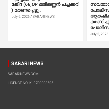
മജീദ് (66,OP മജീദണ്ണൻ പച്ചക്കറി
സ്വയാശ്
) മരണപ്പെട്ടു..
പോലീസ് 
ആരംഭിക്
July 6, 2026
SABARI NEWS
ക്ഷണിച്
പോലീസ്
July 5, 2026
SABARI NEWS
SABARINEWS.COM
LICENCE NO: KL07D0003595