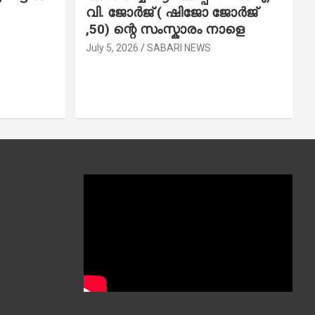
വി. ജോ​ർ​ജ് ( ഷിജോ ജോർജ്
,50) ന്റെ സംസ്കാരം നാളെ
July 5, 2026
SABARI NEWS