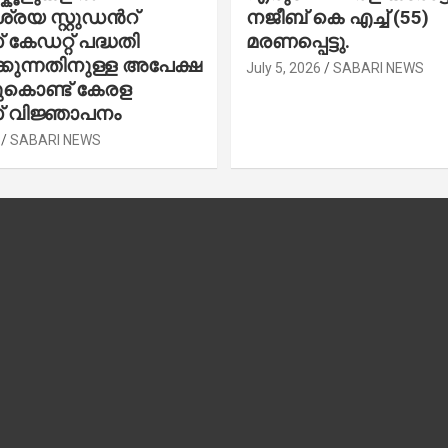
രയ സ്റ്റുഡന്‍റ്
നജീബ് കെ എച്ച് (55)
കേഡറ്റ് പദ്ധതി
മരണപ്പെട്ടു.
കുന്നതിനുള്ള അപേക്ഷ
July 5, 2026
SABARI NEWS
ചുകൊണ്ട് കേരള
 വിജ്ഞാപനം
SABARI NEWS