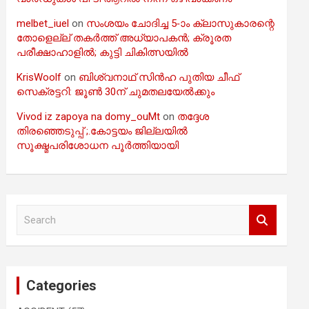
melbet_iuel
on
സംശയം ചോദിച്ച 5-ാം ക്ലാസുകാരന്റെ
തോളെല്ല് തകർത്ത് അധ്യാപകൻ; ക്രൂരത
പരീക്ഷാഹാളിൽ; കുട്ടി ചികിത്സയിൽ
KrisWoolf
on
ബിശ്വനാഥ് സിൻഹ പുതിയ ചീഫ്
സെക്രട്ടറി: ജൂൺ 30ന് ചുമതലയേൽക്കും
Vivod iz zapoya na domy_ouMt
on
തദ്ദേശ
തിരഞ്ഞെടുപ്പ് ;.കോട്ടയം ജില്ലയിൽ
സൂക്ഷ്മപരിശോധന പൂർത്തിയായി
S
e
a
r
c
Categories
h