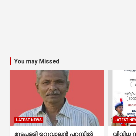
You may Missed
LATEST NEWS
LATEST NE
മുട്ടപ്പള്ളി ഉറുവാലൻ പറമ്പിൽ
വിവിധ സ്