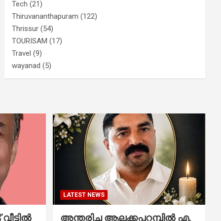
Tech
(21)
Thiruvananthapuram
(122)
Thrissur
(54)
TOURISAM
(17)
Travel
(9)
wayanad
(5)
LATEST NEWS
വീട്ടിൽ
അന്തരിച്ച ആ​ല​ക്ക​പ്പ​റമ്പിൽ​ എ.​