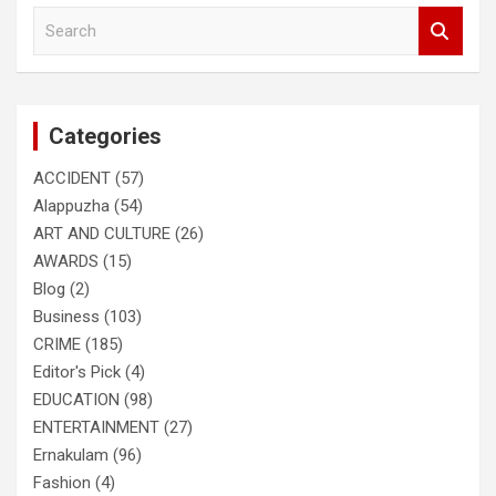
S
e
a
r
c
Categories
h
ACCIDENT
(57)
Alappuzha
(54)
ART AND CULTURE
(26)
AWARDS
(15)
Blog
(2)
Business
(103)
CRIME
(185)
Editor's Pick
(4)
EDUCATION
(98)
ENTERTAINMENT
(27)
Ernakulam
(96)
Fashion
(4)