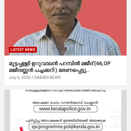
LATEST NEWS
മുട്ടപ്പള്ളി ഉറുവാലൻ പറമ്പിൽ മജീദ് (66,OP
മജീദണ്ണൻ പച്ചക്കറി ) മരണപ്പെട്ടു..
July 6, 2026
SABARI NEWS