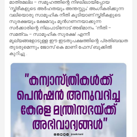
മാത്രമല്ല – സമൂഹത്തിന്റെ നിഴലിലായിപ്പോയ
‘സ്ത്രീകളുടെ അർഹതയും അന്തസ്സും’ അംഗീകരിക്കുന്ന
വലിയൊരു സാമൂഹിക നീതി കൂടിയാണ്.സ്ത്രീകളുടെ
സുരക്ഷയും ക്ഷേമവും മുൻഗണനയാക്കുന്ന
സർക്കാരിന്റെ നിലപാടിനോട്‌ അഭിമാനം. ‘നീതി –
സമത്വം – സാമൂഹിക സുരക്ഷ’ എന്നീ
മൂല്യങ്ങളോടുള്ള ഈ ഇടതുപക്ഷത്തിന്റെ പ്രതിബദ്ധത
തുടരുമെന്നും ജോസ് കെ മാണി ഫേസ് ബുക്കിൽ
കുറിച്ചു .