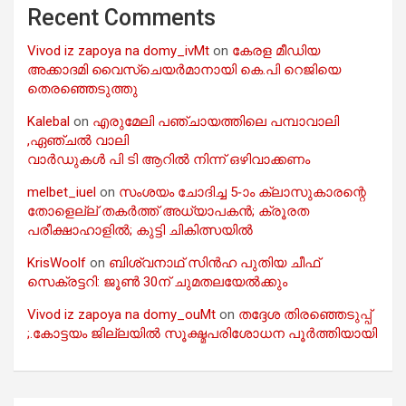
Recent Comments
Vivod iz zapoya na domy_ivMt
on
കേരള മീഡിയ
അക്കാദമി വൈസ്ചെയർമാനായി കെ.പി റെജിയെ
തെരഞ്ഞെടുത്തു
Kalebal
on
എരുമേലി പഞ്ചായത്തിലെ പമ്പാവാലി
,ഏഞ്ചൽ വാലി
വാർഡുകൾ പി ടി ആറിൽ നിന്ന് ഒഴിവാക്കണം
melbet_iuel
on
സംശയം ചോദിച്ച 5-ാം ക്ലാസുകാരന്റെ
തോളെല്ല് തകർത്ത് അധ്യാപകൻ; ക്രൂരത
പരീക്ഷാഹാളിൽ; കുട്ടി ചികിത്സയിൽ
KrisWoolf
on
ബിശ്വനാഥ് സിൻഹ പുതിയ ചീഫ്
സെക്രട്ടറി: ജൂൺ 30ന് ചുമതലയേൽക്കും
Vivod iz zapoya na domy_ouMt
on
തദ്ദേശ തിരഞ്ഞെടുപ്പ്
;.കോട്ടയം ജില്ലയിൽ സൂക്ഷ്മപരിശോധന പൂർത്തിയായി