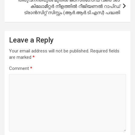
k
p
കിലോമീറ്റർ നീളത്തിൽ റീജിയണൽ റാപിഡ്
ട്രാൻസിറ്റ് സിസ്റ്റം (ആർ.ആർ.ടി.എസ്) പദ്ധതി
Leave a Reply
Your email address will not be published.
Required fields
are marked
*
Comment
*