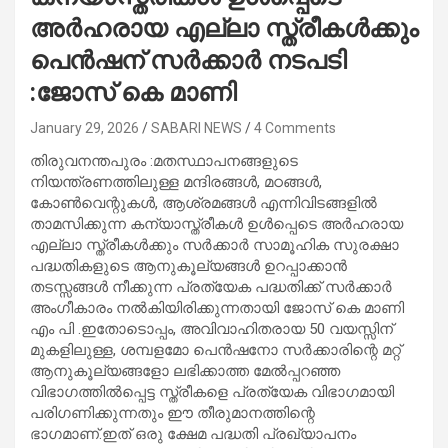
അർഹരായ എല്ലാ സ്ത്രീകൾക്കും
പെൻഷന് സർക്കാർ നടപടി
:ജോസ് കെ മാണി
January 29, 2026
SABARI NEWS
4 Comments
തിരുവനന്തപുരം :മതസ്ഥാപനങ്ങളുടെ
നിയന്ത്രണത്തിലുള്ള മന്ദിരങ്ങൾ, മഠങ്ങൾ,
കോൺവെന്റുകൾ, ആശ്രമങ്ങൾ എന്നിവിടങ്ങളിൽ
താമസിക്കുന്ന കന്യാസ്ത്രീകൾ ഉൾപ്പെടെ അർഹരായ
എല്ലാ സ്ത്രീകൾക്കും സർക്കാർ സാമൂഹിക സുരക്ഷാ
പദ്ധതികളുടെ ആനുകൂല്യങ്ങൾ ഉറപ്പാക്കാൻ
തടസ്സങ്ങൾ നീക്കുന്ന പ്രത്യേക പദ്ധതിക്ക് സർക്കാർ
അംഗീകാരം നൽകിയിരിക്കുന്നതായി ജോസ് കെ മാണി
എം പി .ഇതോടൊപ്പം, അവിവാഹിതരായ 50 വയസ്സിന്
മുകളിലുള്ള, ശമ്പളമോ പെൻഷനോ സർക്കാരിന്റെ മറ്റ്
ആനുകൂല്യങ്ങളോ ലഭിക്കാത്ത മേൽപ്പറഞ്ഞ
വിഭാഗത്തിൽപ്പെട്ട സ്ത്രീകളെ പ്രത്യേക വിഭാഗമായി
പരിഗണിക്കുന്നതും ഈ തീരുമാനത്തിന്റെ
ഭാഗമാണ്.ഇത് ഒരു ക്ഷേമ പദ്ധതി പ്രഖ്യാപനം