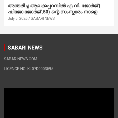
അന്തരിച്ച ആ​ല​ക്ക​പ്പ​റമ്പിൽ​ എ.​വി. ജോ​ർ​ജ് (
ഷിജോ ജോർജ് ,50) ന്റെ സംസ്കാരം നാളെ
July 5, 2026
SABARI NEWS
SABARI NEWS
SABARINEWS.COM
LICENCE NO: KL07D0003595