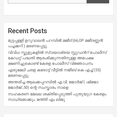
Recent Posts
മുട്ടപ്പള്ളി ഉറുവാലൻ പറമ്പിൽ മജീദ് (66,OP മജീദണ്ണൻ
പച്ചക്കറി ) മരണപ്പെട്ടു..
വിവിധ സ്കൂളുകളില്‍ സ്വയാശ്രയ സ്റ്റുഡന്‍റ് പോലീസ്
കേഡറ്റ് പദ്ധതി ആരംഭിക്കുന്നതിനുള്ള അപേക്ഷ
ക്ഷണിച്ചുകൊണ്ട് കേരള പോലീസ് വിജ്ഞാപനം
എരുമേലി ചരള കരോട്ട് വീട്ടിൽ നജീബ് കെ എച്ച് (55)
മരണപ്പെട്ടു.
അന്തരിച്ച ആ​ല​ക്ക​പ്പ​റമ്പിൽ​ എ.​വി. ജോ​ർ​ജ് ( ഷിജോ
ജോർജ് ,50) ന്റെ സംസ്കാരം നാളെ
സഹകരണ മേഖല ശക്തിപ്പെടുത്തി പുതുയുഗ കേരളം
സാധ്യമാക്കും: മന്ത്രി എം ലിജു