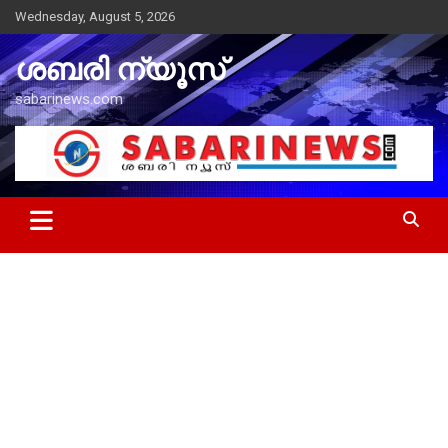
Skip
Wednesday, August 5, 2026
to
content
ശബരി ന്യൂസ്
sabarinews.com