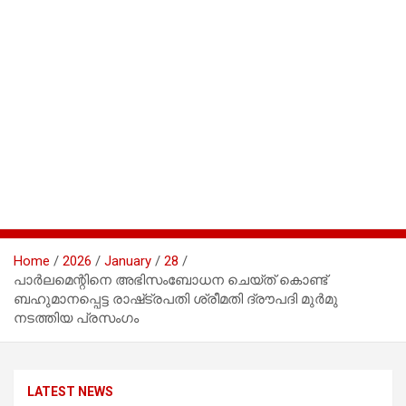
Home
2026
January
28
പാർലമെന്റിനെ അഭിസംബോധന ചെയ്ത് കൊണ്ട്
ബഹുമാനപ്പെട്ട രാഷ്‌ട്രപതി ശ്രീമതി ദ്രൗപദി മുർമു
നടത്തിയ പ്രസംഗം
LATEST NEWS