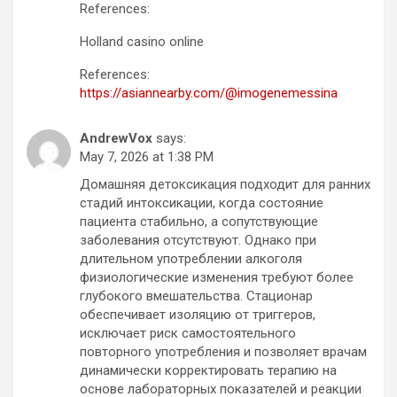
References:
Holland casino online
References:
https://asiannearby.com/@imogenemessina
AndrewVox
says:
May 7, 2026 at 1:38 PM
Домашняя детоксикация подходит для ранних
стадий интоксикации, когда состояние
пациента стабильно, а сопутствующие
заболевания отсутствуют. Однако при
длительном употреблении алкоголя
физиологические изменения требуют более
глубокого вмешательства. Стационар
обеспечивает изоляцию от триггеров,
исключает риск самостоятельного
повторного употребления и позволяет врачам
динамически корректировать терапию на
основе лабораторных показателей и реакции