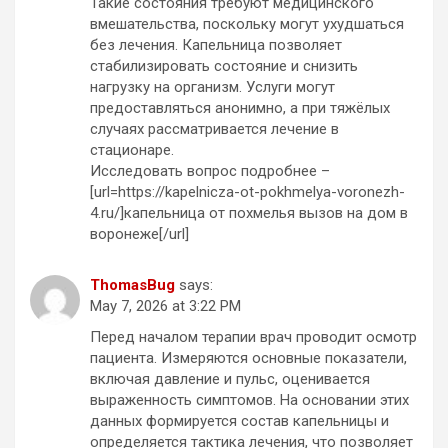
Такие состояния требуют медицинского
вмешательства, поскольку могут ухудшаться
без лечения. Капельница позволяет
стабилизировать состояние и снизить
нагрузку на организм. Услуги могут
предоставляться анонимно, а при тяжёлых
случаях рассматривается лечение в
стационаре.
Исследовать вопрос подробнее –
[url=https://kapelnicza-ot-pokhmelya-voronezh-
4.ru/]капельница от похмелья вызов на дом в
воронеже[/url]
ThomasBug
says:
May 7, 2026 at 3:22 PM
Перед началом терапии врач проводит осмотр
пациента. Измеряются основные показатели,
включая давление и пульс, оценивается
выраженность симптомов. На основании этих
данных формируется состав капельницы и
определяется тактика лечения, что позволяет