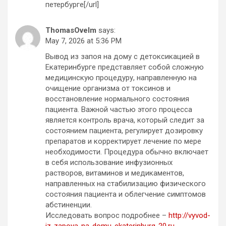
петербурге[/url]
ThomasOvelm
says:
May 7, 2026 at 5:36 PM
Вывод из запоя на дому с детоксикацией в
Екатеринбурге представляет собой сложную
медицинскую процедуру, направленную на
очищение организма от токсинов и
восстановление нормального состояния
пациента. Важной частью этого процесса
является контроль врача, который следит за
состоянием пациента, регулирует дозировку
препаратов и корректирует лечение по мере
необходимости. Процедура обычно включает
в себя использование инфузионных
растворов, витаминов и медикаментов,
направленных на стабилизацию физического
состояния пациента и облегчение симптомов
абстиненции.
Исследовать вопрос подробнее –
http://vyvod-
iz-zapoya-na-domu-ekaterinburg-20.ru