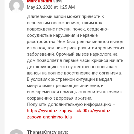
MarcusRam
says:
May 20, 2026 at 1:25 AM
Длительный запой может привести к
серьезным осложнениям, таким как
повреждение печени, почек, сердечно-
сосудистые нарушения и нервные
расстройства. Чем быстрее начинается вывод
из запоя, тем ниже риск развития хронических
заболеваний. Срочный вызов нарколога на
дом позволяет в первые часы кризиса начать
детоксикацию, что существенно повышает
шансы на полное восстановление организма.
В условиях экстренной ситуации каждая
минута имеет решающее значение, и
своевременная помощь становится ключом к
сохранению здоровья и жизни.
Получить дополнительную информацию –
https://vyvod-iz-zapoya-tula00.ru/vyvod-iz-
zapoya-anonimno-tula
ThomasCracy
says: