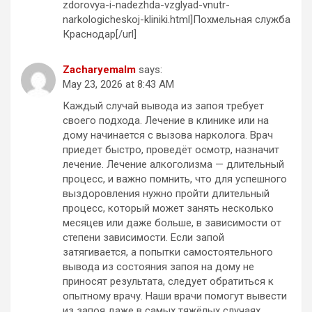
zdorovya-i-nadezhda-vzglyad-vnutr-
narkologicheskoj-kliniki.html]Похмельная служба
Краснодар[/url]
Zacharyemalm
says:
May 23, 2026 at 8:43 AM
Каждый случай вывода из запоя требует
своего подхода. Лечение в клинике или на
дому начинается с вызова нарколога. Врач
приедет быстро, проведёт осмотр, назначит
лечение. Лечение алкоголизма — длительный
процесс, и важно помнить, что для успешного
выздоровления нужно пройти длительный
процесс, который может занять несколько
месяцев или даже больше, в зависимости от
степени зависимости. Если запой
затягивается, а попытки самостоятельного
вывода из состояния запоя на дому не
приносят результата, следует обратиться к
опытному врачу. Наши врачи помогут вывести
из запоя даже в самых тяжёлых случаях,