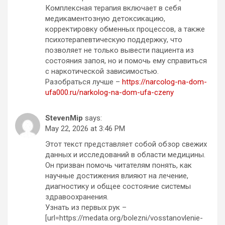
Комплексная терапия включает в себя
медикаментозную детоксикацию,
корректировку обменных процессов, а также
психотерапевтическую поддержку, что
позволяет не только вывести пациента из
состояния запоя, но и помочь ему справиться
с наркотической зависимостью.
Разобраться лучше –
https://narcolog-na-dom-
ufa000.ru/narkolog-na-dom-ufa-czeny
StevenMip
says:
May 22, 2026 at 3:46 PM
Этот текст представляет собой обзор свежих
данных и исследований в области медицины.
Он призван помочь читателям понять, как
научные достижения влияют на лечение,
диагностику и общее состояние системы
здравоохранения.
Узнать из первых рук –
[url=https://medata.org/bolezni/vosstanovlenie-