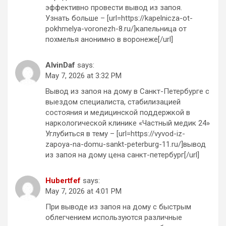
эффективно провести вывод из запоя.
Узнать больше – [url=https://kapelnicza-ot-
pokhmelya-voronezh-8.ru/]капельница от
похмелья анонимно в воронеже[/url]
AlvinDaf
says:
May 7, 2026 at 3:32 PM
Вывод из запоя на дому в Санкт-Петербурге с
выездом специалиста, стабилизацией
состояния и медицинской поддержкой в
наркологической клинике «Частный медик 24»
Углубиться в тему – [url=https://vyvod-iz-
zapoya-na-domu-sankt-peterburg-11.ru/]вывод
из запоя на дому цена санкт-петербург[/url]
Hubertfef
says:
May 7, 2026 at 4:01 PM
При выводе из запоя на дому с быстрым
облегчением используются различные