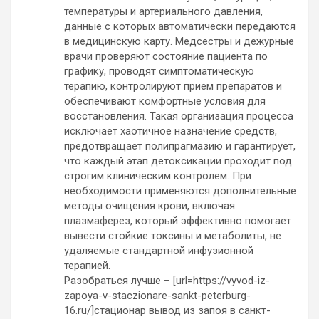
температуры и артериального давления,
данные с которых автоматически передаются
в медицинскую карту. Медсестры и дежурные
врачи проверяют состояние пациента по
графику, проводят симптоматическую
терапию, контролируют прием препаратов и
обеспечивают комфортные условия для
восстановления. Такая организация процесса
исключает хаотичное назначение средств,
предотвращает полипрагмазию и гарантирует,
что каждый этап детоксикации проходит под
строгим клиническим контролем. При
необходимости применяются дополнительные
методы очищения крови, включая
плазмаферез, который эффективно помогает
вывести стойкие токсины и метаболиты, не
удаляемые стандартной инфузионной
терапией.
Разобраться лучше – [url=https://vyvod-iz-
zapoya-v-staczionare-sankt-peterburg-
16.ru/]стационар вывод из запоя в санкт-