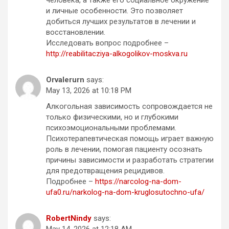
и личные особенности. Это позволяет
добиться лучших результатов в лечении и
восстановлении.
Исследовать вопрос подробнее –
http://reabilitacziya-alkogolikov-moskva.ru
Orvalerurn
says:
May 13, 2026 at 10:18 PM
Алкогольная зависимость сопровождается не
только физическими, но и глубокими
психоэмоциональными проблемами.
Психотерапевтическая помощь играет важную
роль в лечении, помогая пациенту осознать
причины зависимости и разработать стратегии
для предотвращения рецидивов.
Подробнее –
https://narcolog-na-dom-
ufa0.ru/narkolog-na-dom-kruglosutochno-ufa/
RobertNindy
says:
May 14, 2026 at 12:18 AM