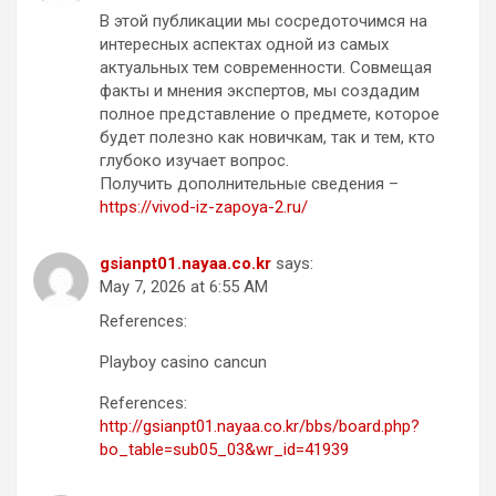
В этой публикации мы сосредоточимся на
интересных аспектах одной из самых
актуальных тем современности. Совмещая
факты и мнения экспертов, мы создадим
полное представление о предмете, которое
будет полезно как новичкам, так и тем, кто
глубоко изучает вопрос.
Получить дополнительные сведения –
https://vivod-iz-zapoya-2.ru/
gsianpt01.nayaa.co.kr
says:
May 7, 2026 at 6:55 AM
References:
Playboy casino cancun
References:
http://gsianpt01.nayaa.co.kr/bbs/board.php?
bo_table=sub05_03&wr_id=41939