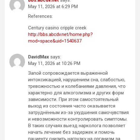
May 11, 2026 at 6:29 PM
References:
Century casino cripple creek
http://bbs.abcdv.net/home.php?
mod=space&uid=1540637
DavidMax
says:
May 11, 2026 at 10:26 PM
Запой сопровождается выраженной
интоксикацией, нарушением сна, слабостью,
тревожностью и колебаниями давления, что
характерно для алкоголизма и других форм
зависимости. При этом самостоятельный
выход из состояния часто оказывается
затруднённым из-за ухудшения самочувствия
и невозможности контролировать симптомы.
В таких случаях выезд нарколога позволяет
начать лечение без задержек и помочь
пациенту снизить нагрузку на организм за