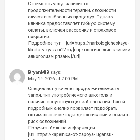
Стоимость услуг зависит от
продолжительности терапии, сложности
случая и выбранных процедур. Однако
клиника предоставляет гибкую систему
оплаты, включая рассрочку и страховое
покрытие.
Подробнее тут – [url=https://narkologicheskaya-
klinika-v-ryazani12.ru/]наркологические клиники
алкоголизм рязань.[/url]
BryanMiB
says:
May 19, 2026 at 7:00 PM
Специалист уточняет продолжительность
запоя, тип употребляемого алкоголя и
наличие сопутствующих заболеваний. Такой
подробный анализ позволяет подобрать
оптимальные методы детоксикации и снизить
риск осложнений.
Получить больше информации –
[url=https://kapelnica-ot-zapoya-lugansk-