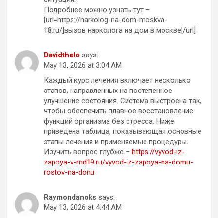
Подробнее можно узнать тут –
[url=https://narkolog-na-dom-moskva-
18.ru/]вызов нарколога на дом в москве[/url]
Davidthelo
says:
May 13, 2026 at 3:04 AM
Каждый курс лечения включает несколько
этапов, направленных на постепенное
улучшение состояния. Система выстроена так,
чтобы обеспечить плавное восстановление
функций организма без стресса. Ниже
приведена таблица, показывающая основные
этапы лечения и применяемые процедуры.
Изучить вопрос глубже –
https://vyvod-iz-
zapoya-v-rnd19.ru/vyvod-iz-zapoya-na-domu-
rostov-na-donu
Raymondanoks
says:
May 13, 2026 at 4:44 AM