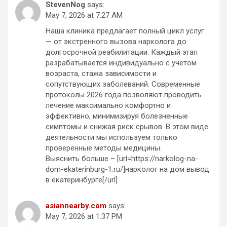
StevenNog
says:
May 7, 2026 at 7:27 AM
Наша клиника предлагает полный цикл услуг
— от экстренного вызова нарколога до
долгосрочной реабилитации. Каждый этап
разрабатывается индивидуально с учётом
возраста, стажа зависимости и
сопутствующих заболеваний. Современные
протоколы 2026 года позволяют проводить
лечение максимально комфортно и
эффективно, минимизируя болезненные
симптомы и снижая риск срывов. В этом виде
деятельности мы используем только
проверенные методы медицины.
Выяснить больше – [url=https://narkolog-na-
dom-ekaterinburg-1.ru/]нарколог на дом вывод
в екатеринбурге[/url]
asiannearby.com
says:
May 7, 2026 at 1:37 PM