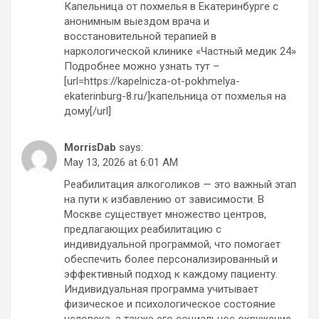
Капельница от похмелья в Екатеринбурге с
анонимным выездом врача и
восстановительной терапией в
наркологической клинике «Частный медик 24»
Подробнее можно узнать тут –
[url=https://kapelnicza-ot-pokhmelya-
ekaterinburg-8.ru/]капельница от похмелья на
дому[/url]
MorrisDab
says:
May 13, 2026 at 6:01 AM
Реабилитация алкоголиков — это важный этап
на пути к избавлению от зависимости. В
Москве существует множество центров,
предлагающих реабилитацию с
индивидуальной программой, что помогает
обеспечить более персонализированный и
эффективный подход к каждому пациенту.
Индивидуальная программа учитывает
физическое и психологическое состояние
человека, а также его социальное окружение