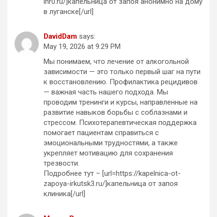
lnr0.ru/]капельница от запоя анонимно на дому
в луганске[/url]
DavidDam
says:
May 19, 2026 at 9:29 PM
Мы понимаем, что лечение от алкогольной
зависимости — это только первый шаг на пути
к восстановлению. Профилактика рецидивов
— важная часть нашего подхода. Мы
проводим тренинги и курсы, направленные на
развитие навыков борьбы с соблазнами и
стрессом. Психотерапевтическая поддержка
помогает пациентам справиться с
эмоциональными трудностями, а также
укрепляет мотивацию для сохранения
трезвости.
Подробнее тут – [url=https://kapelnica-ot-
zapoya-irkutsk3.ru/]капельница от запоя
клиника[/url]