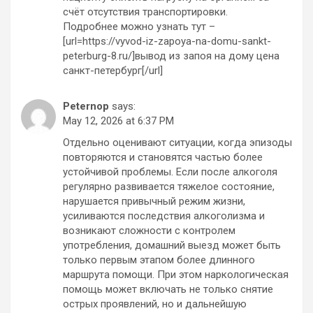
счёт отсутствия транспортировки.
Подробнее можно узнать тут –
[url=https://vyvod-iz-zapoya-na-domu-sankt-
peterburg-8.ru/]вывод из запоя на дому цена
санкт-петербург[/url]
Peternop
says:
May 12, 2026 at 6:37 PM
Отдельно оценивают ситуации, когда эпизоды
повторяются и становятся частью более
устойчивой проблемы. Если после алкоголя
регулярно развивается тяжелое состояние,
нарушается привычный режим жизни,
усиливаются последствия алкоголизма и
возникают сложности с контролем
употребления, домашний выезд может быть
только первым этапом более длинного
маршрута помощи. При этом наркологическая
помощь может включать не только снятие
острых проявлений, но и дальнейшую