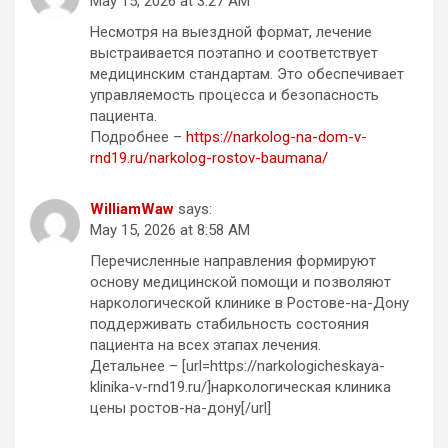
May 15, 2026 at 3:27 AM
Несмотря на выездной формат, лечение
выстраивается поэтапно и соответствует
медицинским стандартам. Это обеспечивает
управляемость процесса и безопасность
пациента.
Подробнее –
https://narkolog-na-dom-v-
rnd19.ru/narkolog-rostov-baumana/
WilliamWaw
says:
May 15, 2026 at 8:58 AM
Перечисленные направления формируют
основу медицинской помощи и позволяют
наркологической клинике в Ростове-на-Дону
поддерживать стабильность состояния
пациента на всех этапах лечения.
Детальнее – [url=https://narkologicheskaya-
klinika-v-rnd19.ru/]наркологическая клиника
цены ростов-на-дону[/url]