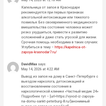
Капельница от запоя в Краснодаре
рекомендуется при первых признаках
алкогольной интоксикации или тяжелого
похмелья. Без своевременного медицинского
вмешательства состояние человека может
резко ухудшиться, привести к развитию
осложнений и даже стать угрозой для жизни.
Срочная помощь необходима в таких случаях:
Углубиться в тему –
https://kapelnica-ot-
zapoya-krasnodar7.ru/
DavidMax
says:
May 14, 2026 at 4:22 AM
Вывод из запоя на дому в Санкт-Петербурге с
выездом нарколога, детоксикацией и
восстановлением состояния в
наркологической клинике «Частный медик 24»
Подробнее тут – [url=https://vyvod-iz-zapoya-
na-domu-sankt-peterburg-8.ru/]анонимный