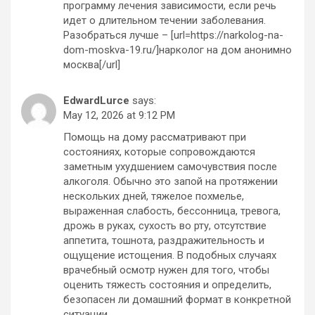
программу лечения зависимости, если речь
идет о длительном течении заболевания.
Разобраться лучше – [url=https://narkolog-na-
dom-moskva-19.ru/]нарколог на дом анонимно
москва[/url]
EdwardLurce
says:
May 12, 2026 at 9:12 PM
Помощь на дому рассматривают при
состояниях, которые сопровождаются
заметным ухудшением самочувствия после
алкоголя. Обычно это запой на протяжении
нескольких дней, тяжелое похмелье,
выраженная слабость, бессонница, тревога,
дрожь в руках, сухость во рту, отсутствие
аппетита, тошнота, раздражительность и
ощущение истощения. В подобных случаях
врачебный осмотр нужен для того, чтобы
оценить тяжесть состояния и определить,
безопасен ли домашний формат в конкретной
ситуации.