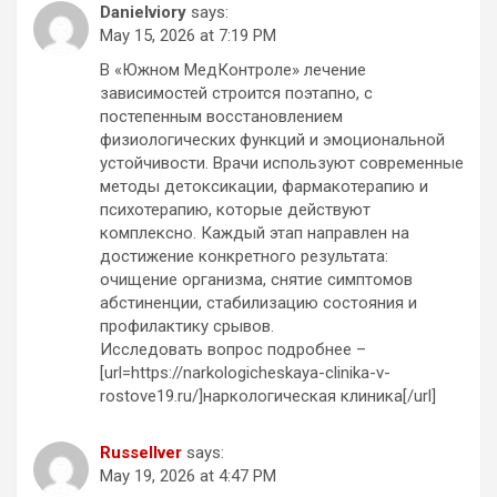
Danielviory
says:
May 15, 2026 at 7:19 PM
В «Южном МедКонтроле» лечение
зависимостей строится поэтапно, с
постепенным восстановлением
физиологических функций и эмоциональной
устойчивости. Врачи используют современные
методы детоксикации, фармакотерапию и
психотерапию, которые действуют
комплексно. Каждый этап направлен на
достижение конкретного результата:
очищение организма, снятие симптомов
абстиненции, стабилизацию состояния и
профилактику срывов.
Исследовать вопрос подробнее –
[url=https://narkologicheskaya-clinika-v-
rostove19.ru/]наркологическая клиника[/url]
Russellver
says:
May 19, 2026 at 4:47 PM