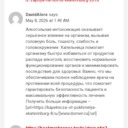
DavidAlore
says:
May 8, 2026 at 1:49 AM
Алкогольная интоксикация оказывает
серьёзное влияние на организм, вызывая
головную боль, тошноту, слабость и
головокружение. Капельница помогает
организму быстро избавиться от продуктов
распада алкоголя, восстановить нормальное
функционирование органов и минимизировать
последствия для здоровья. Важно, что мы
обеспечиваем полное наблюдение врача на
протяжении всей процедуры, что помогает
гарантировать безопасность пациента и
максимальную эффективность лечения.
Получить больше информации –
[url=https://kapelnicza-ot-pokhmelya-
ekaterinburg-8.ru/]www.domen.ru[/url]
https://bookmarkzones.trade/story.php?