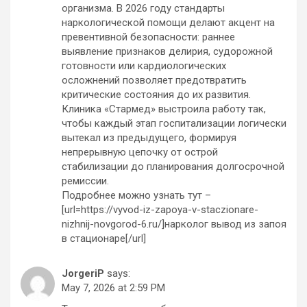
организма. В 2026 году стандарты
наркологической помощи делают акцент на
превентивной безопасности: раннее
выявление признаков делирия, судорожной
готовности или кардиологических
осложнений позволяет предотвратить
критические состояния до их развития.
Клиника «Стармед» выстроила работу так,
чтобы каждый этап госпитализации логически
вытекал из предыдущего, формируя
непрерывную цепочку от острой
стабилизации до планирования долгосрочной
ремиссии.
Подробнее можно узнать тут –
[url=https://vyvod-iz-zapoya-v-staczionare-
nizhnij-novgorod-6.ru/]нарколог вывод из запоя
в стационаре[/url]
JorgeriP
says:
May 7, 2026 at 2:59 PM