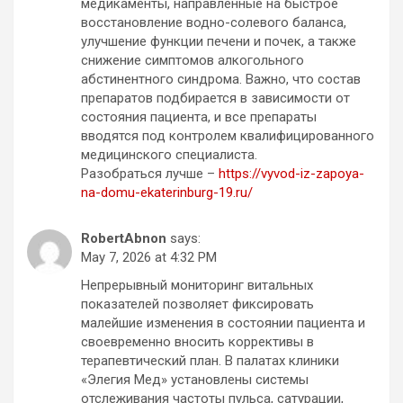
медикаменты, направленные на быстрое
восстановление водно-солевого баланса,
улучшение функции печени и почек, а также
снижение симптомов алкогольного
абстинентного синдрома. Важно, что состав
препаратов подбирается в зависимости от
состояния пациента, и все препараты
вводятся под контролем квалифицированного
медицинского специалиста.
Разобраться лучше –
https://vyvod-iz-zapoya-
na-domu-ekaterinburg-19.ru/
RobertAbnon
says:
May 7, 2026 at 4:32 PM
Непрерывный мониторинг витальных
показателей позволяет фиксировать
малейшие изменения в состоянии пациента и
своевременно вносить коррективы в
терапевтический план. В палатах клиники
«Элегия Мед» установлены системы
отслеживания частоты пульса, сатурации,