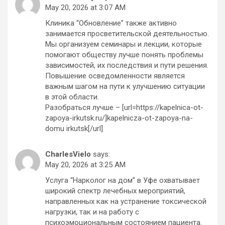
May 20, 2026 at 3:07 AM
Клиника “Обновление” также активно
занимается просветительской деятельностью.
Мы организуем семинары и лекции, которые
помогают обществу лучше понять проблемы
зависимостей, их последствия и пути решения.
Повышение осведомленности является
важным шагом на пути к улучшению ситуации
в этой области.
Разобраться лучше – [url=https://kapelnica-ot-
zapoya-irkutsk.ru/]kapelnicza-ot-zapoya-na-
domu irkutsk[/url]
CharlesVielo
says:
May 20, 2026 at 3:25 AM
Услуга “Нарколог на дом” в Уфе охватывает
широкий спектр лечебных мероприятий,
направленных как на устранение токсической
нагрузки, так и на работу с
психоэмоциональным состоянием пациента.