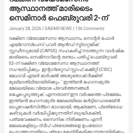
ആസ്ഥാനത്ത് മാരിടൈം
സെമിനാർ ഫെബ്രുവരി 2-ന്
January 28, 2026
SABARI NEWS
136 Comments
ദക്ഷിണ വ്യോമസേനാ ആസ്ഥാനം, സെന്റർ ഫോർ
എയ്‌റോസ്‌പേസ് പവർ ആൻഡ് സ്ട്രാറ്റജിക്
സ്റ്റഡീസുമായി (CAPSS) സഹകരിച്ച് നടത്തുന്ന വാർഷിക
മാരിടൈം സെമിനാറിന്റെ രണ്ടാം പതിപ്പ് ഫെബ്രുവരി
02-ന് ദക്ഷിണ വ്യോമസേനാ ആസ്ഥാനത്ത്
സംഘടിപ്പിക്കും. ഇന്റഗ്രേറ്റഡ് സ്റ്റാഫ് കമ്മിറ്റി (CISC)
മേധാവി എയർ മാർഷൽ അശുതോഷ് ദീക്ഷിത്
മുഖ്യാതിഥിയായിരിക്കും. ‘ ഇന്ത്യൻ മഹാസമുദ്ര
മേഖലയിലെ വ്യോമ പ്രവർത്തനങ്ങൾ
മെച്ചപ്പെടുത്തുക’ എന്നതാണ് ഈ വർഷത്തെ പ്രമേയം.
ഇന്ത്യൻ മഹാസമുദ്ര മേഖലയിലെ മൾട്ടിഡൊമെയ്ൻ
ഓപ്പറേഷൻസിൻ്റെ ഭാഗമായി, ആക്രമണ, പ്രതിരോധ
കഴിവുകൾ വർദ്ധിപ്പിക്കുന്നതിന് ബുദ്ധിശക്തി,
പര്യവേക്ഷണം, സൈനിക നിരീക്ഷണം എന്നീ
മേഖലകളിലും ദ്വീപ് പ്രദേശങ്ങളെ ഉപയോഗ
പെടുത്തുന്നതിലും ശ്രദ്ധ കേന്ദ്രീകരിക്കുന്നതായിരിക്കും