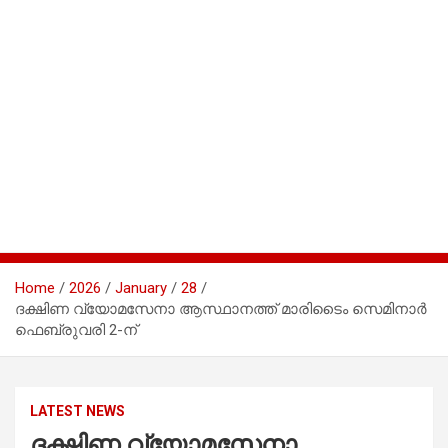
Home
2026
January
28
ദക്ഷിണ വ്യോമസേനാ ആസ്ഥാനത്ത് മാരിടൈം സെമിനാർ
ഫെബ്രുവരി 2-ന്
LATEST NEWS
ദക്ഷിണ വ്യോമസേനാ