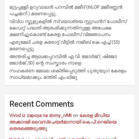
മുട്ടപ്പള്ളി ഉറുവാലൻ പറമ്പിൽ മജീദ് (66,OP മജീദണ്ണൻ
പച്ചക്കറി ) മരണപ്പെട്ടു..
വിവിധ സ്കൂളുകളില്‍ സ്വയാശ്രയ സ്റ്റുഡന്‍റ് പോലീസ്
കേഡറ്റ് പദ്ധതി ആരംഭിക്കുന്നതിനുള്ള അപേക്ഷ
ക്ഷണിച്ചുകൊണ്ട് കേരള പോലീസ് വിജ്ഞാപനം
എരുമേലി ചരള കരോട്ട് വീട്ടിൽ നജീബ് കെ എച്ച് (55)
മരണപ്പെട്ടു.
അന്തരിച്ച ആ​ല​ക്ക​പ്പ​റമ്പിൽ​ എ.​വി. ജോ​ർ​ജ് ( ഷിജോ
ജോർജ് ,50) ന്റെ സംസ്കാരം നാളെ
സഹകരണ മേഖല ശക്തിപ്പെടുത്തി പുതുയുഗ കേരളം
സാധ്യമാക്കും: മന്ത്രി എം ലിജു
Recent Comments
Vivod iz zapoya na domy_ivMt
on
കേരള മീഡിയ
അക്കാദമി വൈസ്ചെയർമാനായി കെ.പി റെജിയെ
തെരഞ്ഞെടുത്തു