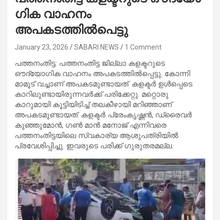
ഗിക വാഹനം
അപകടത്തിൽപെട്ടു
January 23, 2026
SABARI NEWS
1 Comment
പത്തനംതിട്ട: പത്തനംതിട്ട ജില്ലാ കളക്ടറുടെ
ഔദ്യോഗിക വാഹനം അപകടത്തിൽപ്പെട്ടു. കോന്നി
മാമൂട് വച്ചാണ് അപകടമുണ്ടായത്. കളക്ടർ ഉൾപ്പെടെ
കാറിലുണ്ടായിരുന്നവർക്ക് പരിക്കേറ്റു. മറ്റൊരു
കാറുമായി കൂട്ടിയിടിച്ച് തലകീഴായി മറിഞ്ഞാണ്
അപകടമുണ്ടായത്. കളക്ടർ പ്രേംകൃഷ്ണൻ, ഡ്രൈവർ
കുഞ്ഞുമോൻ, ഗൺ മാൻ മനോജ് എന്നിവരെ
പത്തനംതിട്ടയിലെ സ്വകാര്യ ആശുപത്രിയിൽ
പ്രവേശിപ്പിച്ചു. ഇവരുടെ പരിക്ക് ​ഗുരുതരമല്ല.