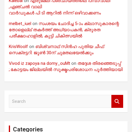
Kalebal
on
എരുമേലി പഞ്ചായത്തിലെ പമ്പാവാലി
,ഏഞ്ചൽ വാലി
വാർഡുകൾ പി ടി ആറിൽ നിന്ന് ഒഴിവാക്കണം
melbet_iuel
on
സംശയം ചോദിച്ച 5-ാം ക്ലാസുകാരന്റെ
തോളെല്ല് തകർത്ത് അധ്യാപകൻ; ക്രൂരത
പരീക്ഷാഹാളിൽ; കുട്ടി ചികിത്സയിൽ
KrisWoolf
on
ബിശ്വനാഥ് സിൻഹ പുതിയ ചീഫ്
സെക്രട്ടറി: ജൂൺ 30ന് ചുമതലയേൽക്കും
Vivod iz zapoya na domy_ouMt
on
തദ്ദേശ തിരഞ്ഞെടുപ്പ്
;.കോട്ടയം ജില്ലയിൽ സൂക്ഷ്മപരിശോധന പൂർത്തിയായി
S
e
a
r
c
Categories
h