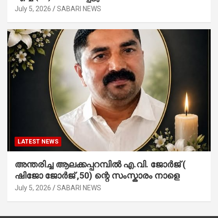
July 5, 2026
SABARI NEWS
LATEST NEWS
അന്തരിച്ച ആ​ല​ക്ക​പ്പ​റമ്പിൽ​ എ.​വി. ജോ​ർ​ജ് (
ഷിജോ ജോർജ് ,50) ന്റെ സംസ്കാരം നാളെ
July 5, 2026
SABARI NEWS