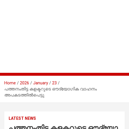
Home
2026
January
23
പത്തനംതിട്ട കളക്ടറുടെ ഔദ്യോ​ഗിക വാഹനം
അപകടത്തിൽപെട്ടു
LATEST NEWS
പത്തനംതിട്ട കളക്ടറുടെ ഔദ്യോ​