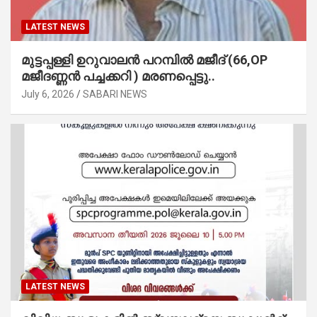
LATEST NEWS
മുട്ടപ്പള്ളി ഉറുവാലൻ പറമ്പിൽ മജീദ് (66,OP
മജീദണ്ണൻ പച്ചക്കറി ) മരണപ്പെട്ടു..
July 6, 2026
SABARI NEWS
LATEST NEWS