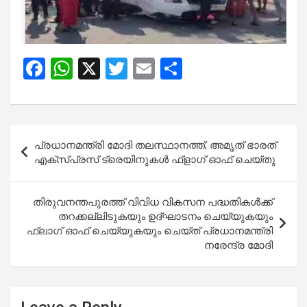
F
W
X
T
E
S
a
h
wi
m
h
ce
at
tt
ail
ar
b
s
er
e
Post
പ്രധാനമന്ത്രി മോദി തലസ്ഥാനത്ത്; അമൃത് ഭാരത്
o
A
navigation
എക്‌സ്‌പ്രസ് ട്രെയിനുകൾ ഫ്‌ളാഗ് ഓഫ് ചെയ്‌തു
o
p
k
p
തിരുവനന്തപുരത്ത് വിവിധ വികസന പദ്ധതികൾക്ക്
തറക്കല്ലിടുകയും ഉദ്ഘാടനം ചെയ്യുകയും
ഫ്ലാഗ് ഓഫ് ചെയ്യുകയും ചെയ്ത് പ്രധാനമന്ത്രി
നരേന്ദ്ര മോദി