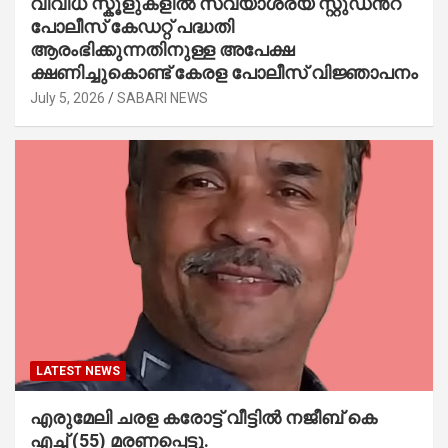
വിവിധ സ്കൂളുകളില്‍ സ്വയാശ്രയ സ്റ്റുഡന്‍റ്
പോലീസ് കേഡറ്റ് പദ്ധതി
ആരംഭിക്കുന്നതിനുള്ള അപേക്ഷ
ക്ഷണിച്ചുകൊണ്ട് കേരള പോലീസ് വിജ്ഞാപനം
July 5, 2026
SABARI NEWS
LATEST NEWS
എരുമേലി ചരള കരോട്ട് വീട്ടിൽ നജീബ് കെ
എച്ച് (55) മരണപ്പെട്ടു.