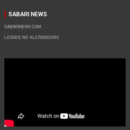
SABARI NEWS
SABARINEWS.COM
LICENCE NO: KL07D0003595