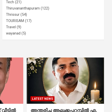
Tech
(21)
Thiruvananthapuram
(122)
Thrissur
(54)
TOURISAM
(17)
Travel
(9)
wayanad
(5)
LATEST NEWS
വീട്ടിൽ
അന്തരിച്ച ആ​ല​ക്ക​പ്പ​റമ്പിൽ​ എ.​