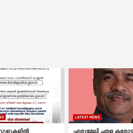
WS
LATEST NEWS
കൂളുകളില്‍
എരുമേലി ചരള കരോട്ട് 