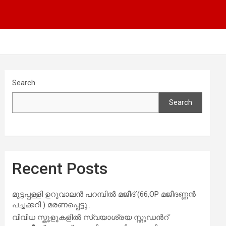
Search
Search
Recent Posts
മുട്ടപ്പള്ളി ഉറുവാലൻ പറമ്പിൽ മജീദ് (66,OP മജീദണ്ണൻ
പച്ചക്കറി ) മരണപ്പെട്ടു..
വിവിധ സ്കൂളുകളില്‍ സ്വയാശ്രയ സ്റ്റുഡന്‍റ്