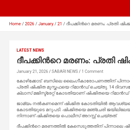
Home
2026
January
21
ദീ​പ​ക്കി​ന്‍റെ മ​ര​ണം: പ്രതി ഷിം
LATEST NEWS
ദീ​പ​ക്കി​ന്‍റെ മ​ര​ണം: പ്രതി ഷ
January 21, 2026
SABARI NEWS
1 Comment
കോ​ഴി​ക്കോ​ട്: ബ​സി​ലെ ലൈം​ഗീ​കാ​രോ​പ​ണ​ത്തി​ന് പി​ന്നാ​ല
പ്ര​തി ഷിം​ജി​ത മു​സ്ത​ഫ​യെ റി​മാ​ൻ​ഡ് ചെ​യ്തു. 14 ദി​വ​സ​ത്
ക്ലാ​സ് മ​ജി​സ്ട്രേ​റ്റ് കോ​ട​തി​യാ​ണ് ഷിം​ജി​ത​യെ റി​മാ​ൻ​ഡ്
ജാ​മ്യം ന​ൽ​ക​ണ​മെ​ന്ന് ഷിം​ജി​ത കോ​ട​തി​യി​ൽ ആ​വ​ശ്യ​പ്പെ​ട്ടു
കോ​ട​തി​യു​ടെ മ​റു​പ​ടി. ഷിം​ജി​ത​യെ മ​ഞ്ചേ​രി ജ​യി​ലി​ലേ​യ്ക്
നി​ന്നാ​ണ് ഷിം​ജി​ത​യെ പൊ​ലീ​സ് അ​റ​സ്റ്റ് ചെ​യ്ത​ത്.
ദീ​പ​ക്കി​ന്‍റെ മ​ര​ണ​ത്തി​ൽ കേ​സെ​ടു​ത്ത​തി​ന് പി​ന്നാ​ലെ ഷി