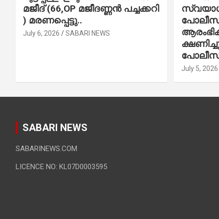
മജീദ് (66,OP മജീദണ്ണൻ പച്ചക്കറി
സ്വയാശ്
) മരണപ്പെട്ടു..
പോലീസ് 
ആരംഭിക്
July 6, 2026
SABARI NEWS
ക്ഷണിച്
പോലീസ്
July 5, 2026
SABARI NEWS
SABARINEWS.COM
LICENCE NO: KL07D0003595