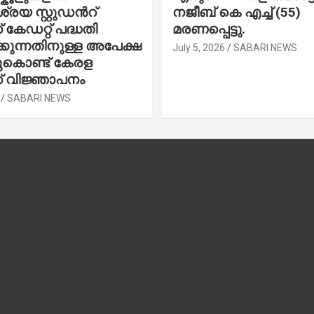
രയ സ്റ്റുഡന്‍റ്
നജീബ് കെ എച്ച് (55)
കേഡറ്റ് പദ്ധതി
മരണപ്പെട്ടു.
കുന്നതിനുള്ള അപേക്ഷ
July 5, 2026
SABARI NEWS
ചുകൊണ്ട് കേരള
 വിജ്ഞാപനം
SABARI NEWS