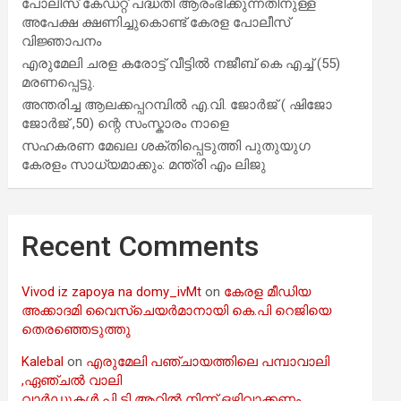
പോലീസ് കേഡറ്റ് പദ്ധതി ആരംഭിക്കുന്നതിനുള്ള
അപേക്ഷ ക്ഷണിച്ചുകൊണ്ട് കേരള പോലീസ്
വിജ്ഞാപനം
എരുമേലി ചരള കരോട്ട് വീട്ടിൽ നജീബ് കെ എച്ച് (55)
മരണപ്പെട്ടു.
അന്തരിച്ച ആ​ല​ക്ക​പ്പ​റമ്പിൽ​ എ.​വി. ജോ​ർ​ജ് ( ഷിജോ
ജോർജ് ,50) ന്റെ സംസ്കാരം നാളെ
സഹകരണ മേഖല ശക്തിപ്പെടുത്തി പുതുയുഗ
കേരളം സാധ്യമാക്കും: മന്ത്രി എം ലിജു
Recent Comments
Vivod iz zapoya na domy_ivMt
on
കേരള മീഡിയ
അക്കാദമി വൈസ്ചെയർമാനായി കെ.പി റെജിയെ
തെരഞ്ഞെടുത്തു
Kalebal
on
എരുമേലി പഞ്ചായത്തിലെ പമ്പാവാലി
,ഏഞ്ചൽ വാലി
വാർഡുകൾ പി ടി ആറിൽ നിന്ന് ഒഴിവാക്കണം