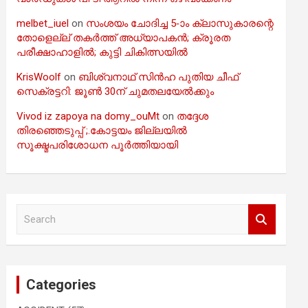
melbet_iuel
on
സംശയം ചോദിച്ച 5-ാം ക്ലാസുകാരന്റെ
തോളെല്ല് തകർത്ത് അധ്യാപകൻ; ക്രൂരത
പരീക്ഷാഹാളിൽ; കുട്ടി ചികിത്സയിൽ
KrisWoolf
on
ബിശ്വനാഥ് സിൻഹ പുതിയ ചീഫ്
സെക്രട്ടറി: ജൂൺ 30ന് ചുമതലയേൽക്കും
Vivod iz zapoya na domy_ouMt
on
തദ്ദേശ
തിരഞ്ഞെടുപ്പ് ;.കോട്ടയം ജില്ലയിൽ
സൂക്ഷ്മപരിശോധന പൂർത്തിയായി
S
e
a
r
c
Categories
h