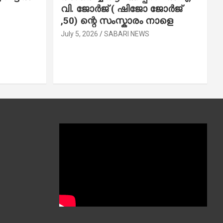
വി. ജോ​ർ​ജ് ( ഷിജോ ജോർജ്
,50) ന്റെ സംസ്കാരം നാളെ
July 5, 2026
SABARI NEWS