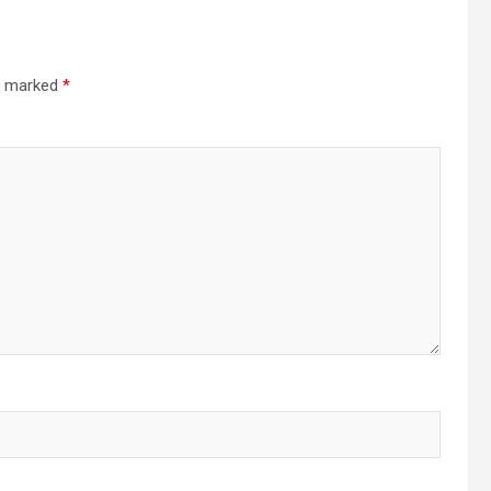
re marked
*