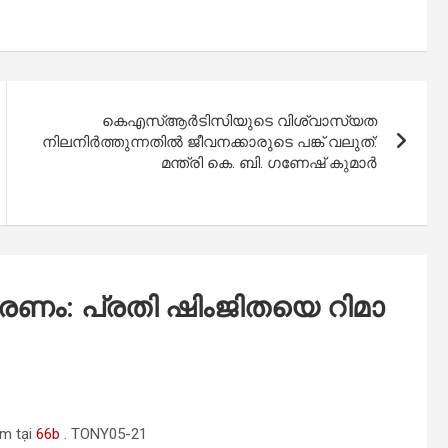
കെഎസ്ആർടിസിയുടെ വിശ്വാസ്യത
നിലനിർത്തുന്നതിൽ ജീവനക്കാരുടെ പങ്ക് വലുത്:
മന്ത്രി കെ. ബി. ഗണേഷ് കുമാർ
 മ​ര​ണം: പ്രതി ഷിം​ജി​ത​യെ റി​മാ​
ệm tại
66b
. TONY05-21