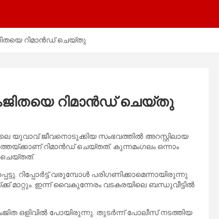
​ജി​ത​യെ റി​മാ​ൻ​ഡ് ചെ​യ്തു
ിം​ജി​ത​യെ റി​മാ​ൻ​ഡ് ചെ​യ്തു
െ യു​വാ​വ് ജീ​വ​നൊ​ടു​ക്കി​യ സം​ഭ​വ​ത്തി​ൽ അ​റ​സ്റ്റി​ലാ​യ
തേ​യ്ക്കാ​ണ് റി​മാ​ൻ​ഡ് ചെ​യ്ത​ത്. കു​ന്ന​മം​ഗ​ലം ഒ​ന്നാം
 ചെ​യ്ത​ത്.
. റി​പ്പോ​ർ​ട്ട് വ​രു​മ്പോ​ൾ പ​രി​ഗ​ണി​ക്കാ​മെ​ന്നാ​യി​രു​ന്നു
ക് മാ​റ്റും. ഇ​ന്ന് വൈ​കു​ന്നേ​രം വ​ട​ക​ര​യി​ലെ ബ​ന്ധു​വീ​ട്ടി​ൽ
ം​ജി​ത ഒ​ളി​വി​ൽ പോ​യി​രു​ന്നു. തു​ട​ർ​ന്ന് പോ​ലീ​സ് ന​ട​ത്തി​യ