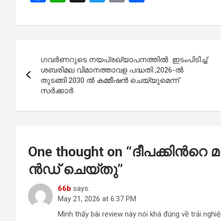
a
h
wi
m
h
ce
at
tt
ail
ar
b
s
er
e
Post
o
A
ഗവർണറുടെ നയപ്രഖ്യാപനത്തിൽ ഇടംപിടിച്ച്
navigation
o
p
ശബരിമല വിമാനത്താവള പദ്ധതി ,2026-ൽ
തുടങ്ങി 2030 ൽ കമ്മീഷൻ ചെയ്യുമെന്ന്
k
p
സർക്കാർ
One thought on “
ദീ​പ​ക്കി​ന്‍റെ
ൻ​ഡ് ചെ​യ്തു
”
66b
says:
May 21, 2026 at 6:37 PM
Mình thấy bài review này nói khá đúng về trải nghi