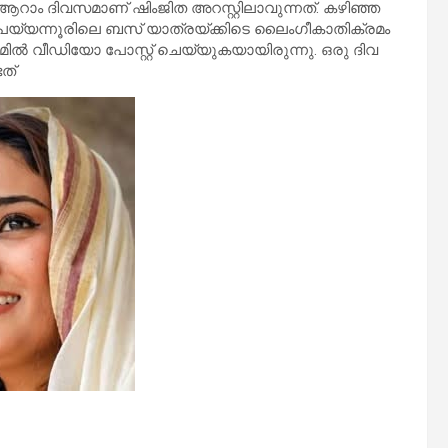
​റാം ദി​വ​സ​മാ​ണ് ഷിം​ജി​ത അ​റ​സ്റ്റി​ലാ​വു​ന്ന​ത്. ക​ഴി​ഞ്ഞ
ം.പ​യ്യ​ന്നൂ​രി​ലെ ബ​സ് യാ​ത്ര​യ്ക്കി​ടെ ലൈം​ഗീ​കാ​തി​ക്ര​മം
ഗ്രാ​മി​ൽ വീ​ഡി​യോ പോ​സ്റ്റ് ചെ​യ്യു​ക​യാ​യി​രു​ന്നു. ഒ​രു ദി​വ​
​ത്