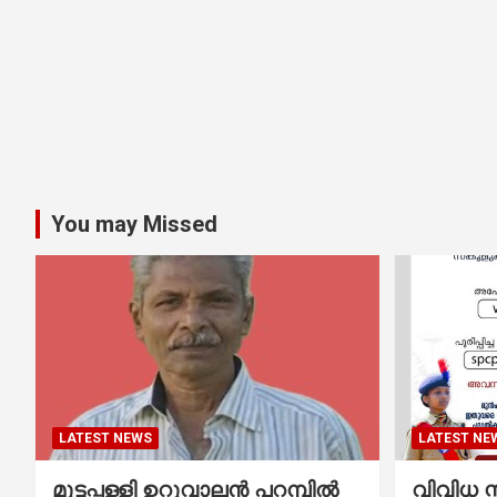
You may Missed
LATEST NEWS
LATEST NE
മുട്ടപ്പള്ളി ഉറുവാലൻ പറമ്പിൽ
വിവിധ സ്